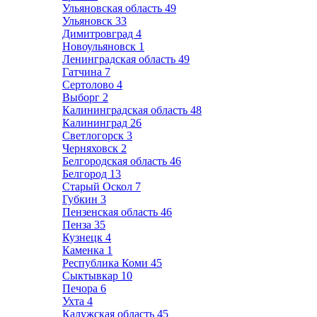
Ульяновская область
49
Ульяновск
33
Димитровград
4
Новоульяновск
1
Ленинградская область
49
Гатчина
7
Сертолово
4
Выборг
2
Калининградская область
48
Калининград
26
Светлогорск
3
Черняховск
2
Белгородская область
46
Белгород
13
Старый Оскол
7
Губкин
3
Пензенская область
46
Пенза
35
Кузнецк
4
Каменка
1
Республика Коми
45
Сыктывкар
10
Печора
6
Ухта
4
Калужская область
45