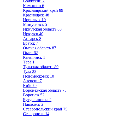
Волжский
7
Камышин
6
Красноярский край
89
Красноярск
48
Норильск
10
Минусинск
5
Иркутская область
88
Иркутск
40
Ангарск
8
Братск
7
Омская область
87
Омск
62
Калачинск
1
Тара
1
Тульская область
80
Тула
23
Новомосковск
10
Алексин
7
Київ
79
Воронежская область
78
Воронеж
52
Бутурлиновка
2
Павловск
2
Ставропольский край
75
Ставрополь
14