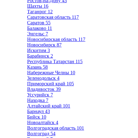
Ростов-на-Дону
43
Шахты
16
Таганрог
12
Саратовская область
117
Саратов
55
Балаково
11
Энгельс
7
Новосибирская область
117
Новосибирск
87
Искитим
3
Барабинск
2
Республика Татарстан
115
Казань
58
Набережные Челны
10
Зеленодольск
4
Приморский край
105
Владивосток
39
Уссурийск
7
Находка
7
Алтайский край
101
Барнаул
43
Бийск
10
Новоалтайск
4
Волгоградская область
101
Волгоград
54