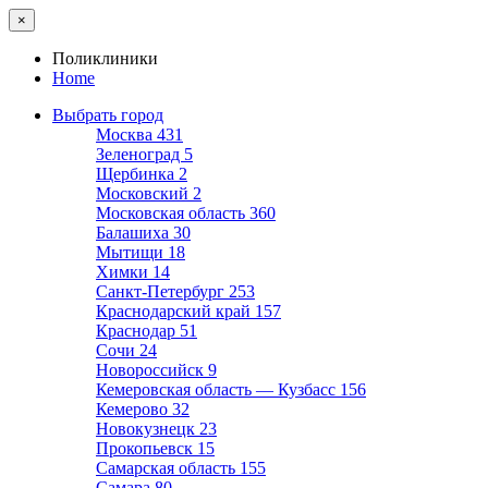
×
Поликлиники
Home
Выбрать город
Москва
431
Зеленоград
5
Щербинка
2
Московский
2
Московская область
360
Балашиха
30
Мытищи
18
Химки
14
Санкт-Петербург
253
Краснодарский край
157
Краснодар
51
Сочи
24
Новороссийск
9
Кемеровская область — Кузбасс
156
Кемерово
32
Новокузнецк
23
Прокопьевск
15
Самарская область
155
Самара
80