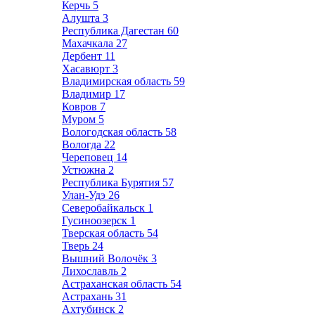
Керчь
5
Алушта
3
Республика Дагестан
60
Махачкала
27
Дербент
11
Хасавюрт
3
Владимирская область
59
Владимир
17
Ковров
7
Муром
5
Вологодская область
58
Вологда
22
Череповец
14
Устюжна
2
Республика Бурятия
57
Улан-Удэ
26
Северобайкальск
1
Гусиноозерск
1
Тверская область
54
Тверь
24
Вышний Волочёк
3
Лихославль
2
Астраханская область
54
Астрахань
31
Ахтубинск
2