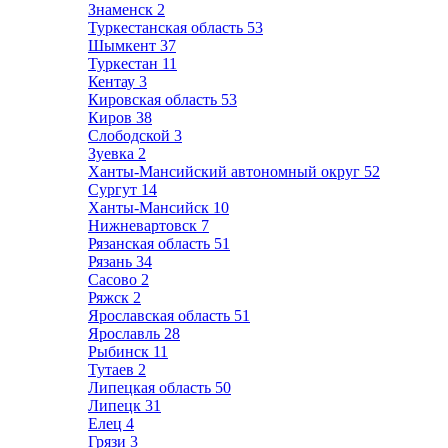
Знаменск
2
Туркестанская область
53
Шымкент
37
Туркестан
11
Кентау
3
Кировская область
53
Киров
38
Слободской
3
Зуевка
2
Ханты-Мансийский автономный округ
52
Сургут
14
Ханты-Мансийск
10
Нижневартовск
7
Рязанская область
51
Рязань
34
Сасово
2
Ряжск
2
Ярославская область
51
Ярославль
28
Рыбинск
11
Тутаев
2
Липецкая область
50
Липецк
31
Елец
4
Грязи
3