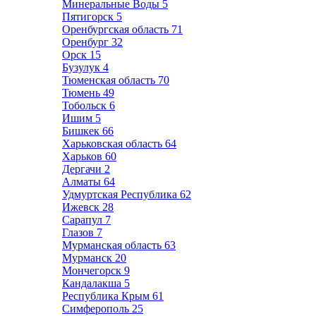
Минеральные Воды
5
Пятигорск
5
Оренбургская область
71
Оренбург
32
Орск
15
Бузулук
4
Тюменская область
70
Тюмень
49
Тобольск
6
Ишим
5
Бишкек
66
Харьковская область
64
Харьков
60
Дергачи
2
Алматы
64
Удмуртская Республика
62
Ижевск
28
Сарапул
7
Глазов
7
Мурманская область
63
Мурманск
20
Мончегорск
9
Кандалакша
5
Республика Крым
61
Симферополь
25