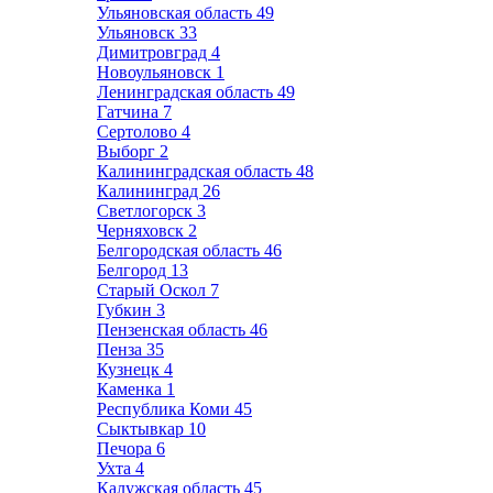
Ульяновская область
49
Ульяновск
33
Димитровград
4
Новоульяновск
1
Ленинградская область
49
Гатчина
7
Сертолово
4
Выборг
2
Калининградская область
48
Калининград
26
Светлогорск
3
Черняховск
2
Белгородская область
46
Белгород
13
Старый Оскол
7
Губкин
3
Пензенская область
46
Пенза
35
Кузнецк
4
Каменка
1
Республика Коми
45
Сыктывкар
10
Печора
6
Ухта
4
Калужская область
45