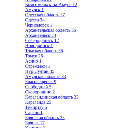
Комсомольск-на-Амуре
12
Амурск
1
Одесская область
37
Одесса
34
Черноморск
1
Архангельская область
36
Архангельск
23
Северодвинск
12
Новодвинск
1
Томская область
36
Томск
26
Асино
1
Стрежевой
1
Нур-Султан
35
Амурская область
33
Благовещенск
9
Свободный
5
Сковородино
2
Карагандинская область
33
Караганда
25
Темиртау
6
Сарань
1
Брянская область
33
Брянск
17
Клинцы
3