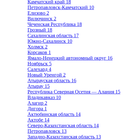
Камчатский край
18
Петропавловск-Камчатский
10
Елизово
2
Вилючинск
2
Чеченская Республика
18
Грозный
18
Сахалинская область
17
Южно-Сахалинск
10
Холмск
2
Корсаков
1
Ямало-Ненецкий автономный округ
16
Ноябрьск
5
Салехард
4
Новый Уренгой
2
Атырауская область
16
Атырау
15
Республика Северная Осетия — Алания
15
Владикавказ
10
Алагир
2
Дигора
1
Актюбинская область
14
Актобе
14
Северо-Казахстанская область
14
Петропавловск
13
Западно-Казахстанская область
13