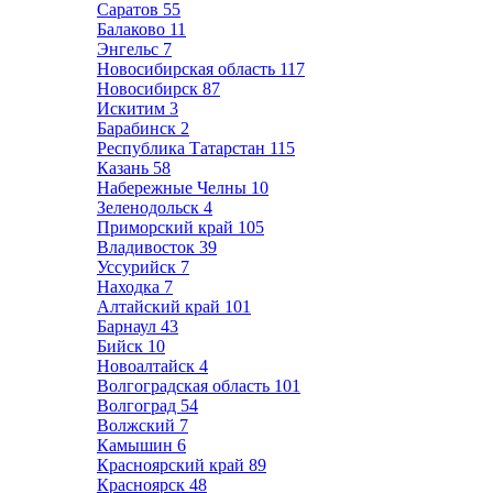
Саратов
55
Балаково
11
Энгельс
7
Новосибирская область
117
Новосибирск
87
Искитим
3
Барабинск
2
Республика Татарстан
115
Казань
58
Набережные Челны
10
Зеленодольск
4
Приморский край
105
Владивосток
39
Уссурийск
7
Находка
7
Алтайский край
101
Барнаул
43
Бийск
10
Новоалтайск
4
Волгоградская область
101
Волгоград
54
Волжский
7
Камышин
6
Красноярский край
89
Красноярск
48