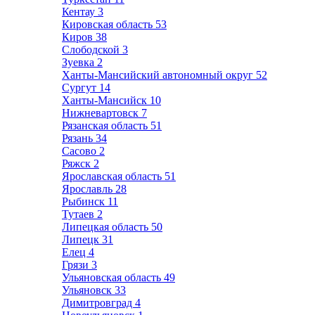
Кентау
3
Кировская область
53
Киров
38
Слободской
3
Зуевка
2
Ханты-Мансийский автономный округ
52
Сургут
14
Ханты-Мансийск
10
Нижневартовск
7
Рязанская область
51
Рязань
34
Сасово
2
Ряжск
2
Ярославская область
51
Ярославль
28
Рыбинск
11
Тутаев
2
Липецкая область
50
Липецк
31
Елец
4
Грязи
3
Ульяновская область
49
Ульяновск
33
Димитровград
4