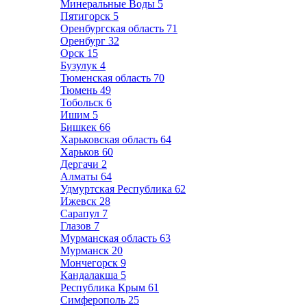
Минеральные Воды
5
Пятигорск
5
Оренбургская область
71
Оренбург
32
Орск
15
Бузулук
4
Тюменская область
70
Тюмень
49
Тобольск
6
Ишим
5
Бишкек
66
Харьковская область
64
Харьков
60
Дергачи
2
Алматы
64
Удмуртская Республика
62
Ижевск
28
Сарапул
7
Глазов
7
Мурманская область
63
Мурманск
20
Мончегорск
9
Кандалакша
5
Республика Крым
61
Симферополь
25