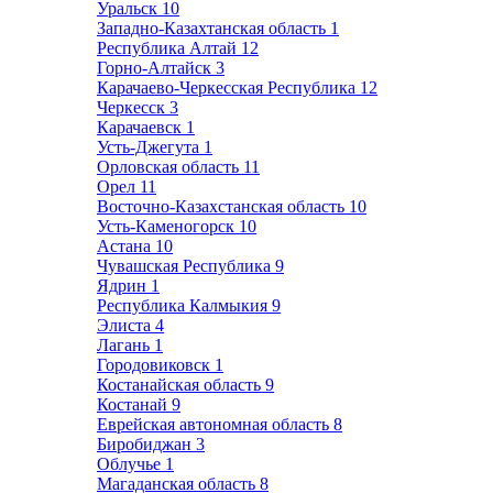
Уральск
10
Западно-Казахтанская область
1
Республика Алтай
12
Горно-Алтайск
3
Карачаево-Черкесская Республика
12
Черкесск
3
Карачаевск
1
Усть-Джегута
1
Орловская область
11
Орел
11
Восточно-Казахстанская область
10
Усть-Каменогорск
10
Астана
10
Чувашская Республика
9
Ядрин
1
Республика Калмыкия
9
Элиста
4
Лагань
1
Городовиковск
1
Костанайская область
9
Костанай
9
Еврейская автономная область
8
Биробиджан
3
Облучье
1
Магаданская область
8