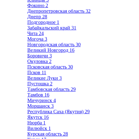
Фокино
2
Днепропетровская область
32
Днепр
28
Подгородное
1
Забайкальский край
31
Чита
24
Могоча
3
Новгородская область
30
Великий Новгород
16
Боровичи
3
Окуловка
2
Псковская область
30
Псков
11
Великие Луки
3
Пустошка
2
Тамбовская область
29
Тамбов
16
Мичуринск
4
Моршанск
3
Республика Саха (Якутия)
29
Якутск
16
Нюрба
1
Вилюйск
1
Курская область
28