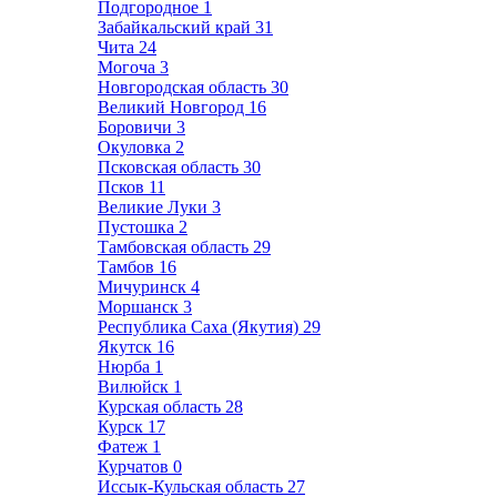
Подгородное
1
Забайкальский край
31
Чита
24
Могоча
3
Новгородская область
30
Великий Новгород
16
Боровичи
3
Окуловка
2
Псковская область
30
Псков
11
Великие Луки
3
Пустошка
2
Тамбовская область
29
Тамбов
16
Мичуринск
4
Моршанск
3
Республика Саха (Якутия)
29
Якутск
16
Нюрба
1
Вилюйск
1
Курская область
28
Курск
17
Фатеж
1
Курчатов
0
Иссык-Кульская область
27