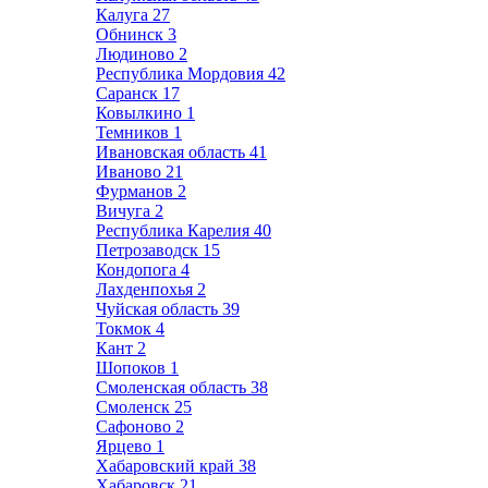
Калуга
27
Обнинск
3
Людиново
2
Республика Мордовия
42
Саранск
17
Ковылкино
1
Темников
1
Ивановская область
41
Иваново
21
Фурманов
2
Вичуга
2
Республика Карелия
40
Петрозаводск
15
Кондопога
4
Лахденпохья
2
Чуйская область
39
Токмок
4
Кант
2
Шопоков
1
Смоленская область
38
Смоленск
25
Сафоново
2
Ярцево
1
Хабаровский край
38
Хабаровск
21