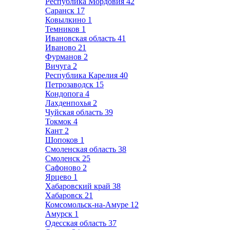
Республика Мордовия
42
Саранск
17
Ковылкино
1
Темников
1
Ивановская область
41
Иваново
21
Фурманов
2
Вичуга
2
Республика Карелия
40
Петрозаводск
15
Кондопога
4
Лахденпохья
2
Чуйская область
39
Токмок
4
Кант
2
Шопоков
1
Смоленская область
38
Смоленск
25
Сафоново
2
Ярцево
1
Хабаровский край
38
Хабаровск
21
Комсомольск-на-Амуре
12
Амурск
1
Одесская область
37