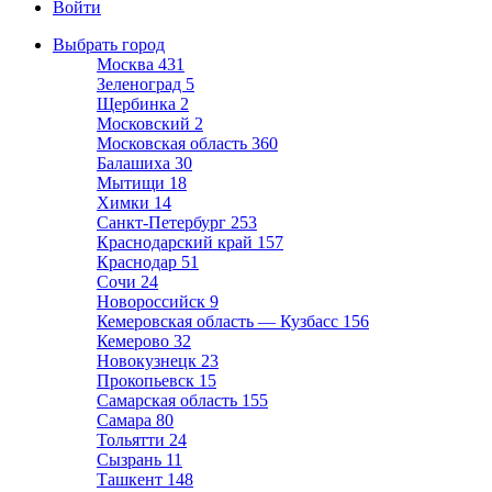
Войти
Выбрать город
Москва
431
Зеленоград
5
Щербинка
2
Московский
2
Московская область
360
Балашиха
30
Мытищи
18
Химки
14
Санкт-Петербург
253
Краснодарский край
157
Краснодар
51
Сочи
24
Новороссийск
9
Кемеровская область — Кузбасс
156
Кемерово
32
Новокузнецк
23
Прокопьевск
15
Самарская область
155
Самара
80
Тольятти
24
Сызрань
11
Ташкент
148