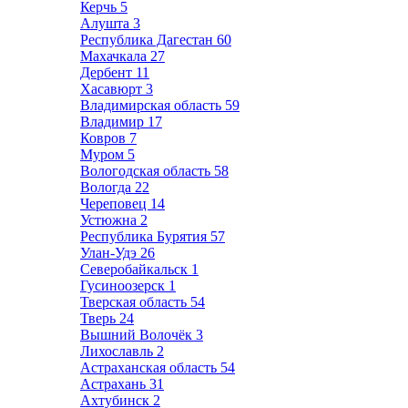
Керчь
5
Алушта
3
Республика Дагестан
60
Махачкала
27
Дербент
11
Хасавюрт
3
Владимирская область
59
Владимир
17
Ковров
7
Муром
5
Вологодская область
58
Вологда
22
Череповец
14
Устюжна
2
Республика Бурятия
57
Улан-Удэ
26
Северобайкальск
1
Гусиноозерск
1
Тверская область
54
Тверь
24
Вышний Волочёк
3
Лихославль
2
Астраханская область
54
Астрахань
31
Ахтубинск
2