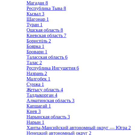
Магадан
8
Республика Тыва
8
Кызыл
3
Шагонар
1
Туран
1
Ошская область
8
Киевская область
7
Бориспіль
2
Боярка
1
Бровари
1
Таласская область
6
Талас
2
Республика Ингушетия
6
Назрань
2
Малгобек
1
Сунжа
1
Жетысу область
4
Талдыкорган
4
Алматинская область
3
Капшагай
1
Киев
3
Нарынская область
3
Нарын
1
Ханты-Мансийский автономный округ — Югра
2
Ненецкий автономный округ
2