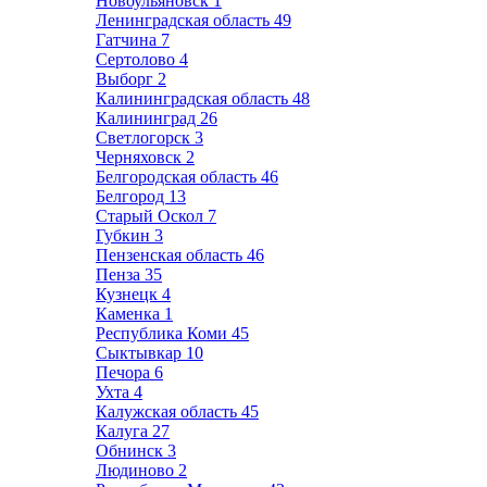
Новоульяновск
1
Ленинградская область
49
Гатчина
7
Сертолово
4
Выборг
2
Калининградская область
48
Калининград
26
Светлогорск
3
Черняховск
2
Белгородская область
46
Белгород
13
Старый Оскол
7
Губкин
3
Пензенская область
46
Пенза
35
Кузнецк
4
Каменка
1
Республика Коми
45
Сыктывкар
10
Печора
6
Ухта
4
Калужская область
45
Калуга
27
Обнинск
3
Людиново
2