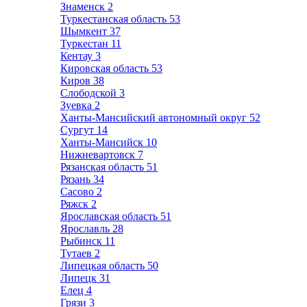
Знаменск
2
Туркестанская область
53
Шымкент
37
Туркестан
11
Кентау
3
Кировская область
53
Киров
38
Слободской
3
Зуевка
2
Ханты-Мансийский автономный округ
52
Сургут
14
Ханты-Мансийск
10
Нижневартовск
7
Рязанская область
51
Рязань
34
Сасово
2
Ряжск
2
Ярославская область
51
Ярославль
28
Рыбинск
11
Тутаев
2
Липецкая область
50
Липецк
31
Елец
4
Грязи
3