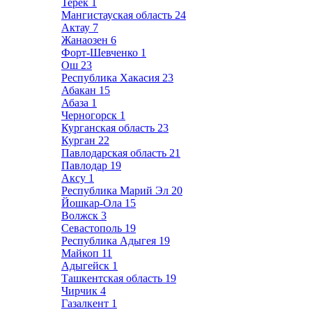
Терек
1
Мангистауская область
24
Актау
7
Жанаозен
6
Форт-Шевченко
1
Ош
23
Республика Хакасия
23
Абакан
15
Абаза
1
Черногорск
1
Курганская область
23
Курган
22
Павлодарская область
21
Павлодар
19
Аксу
1
Республика Марий Эл
20
Йошкар-Ола
15
Волжск
3
Севастополь
19
Республика Адыгея
19
Майкоп
11
Адыгейск
1
Ташкентская область
19
Чирчик
4
Газалкент
1