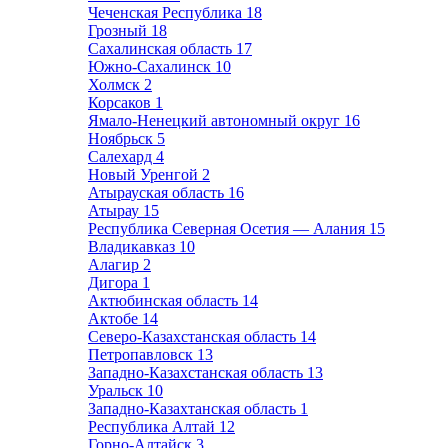
Чеченская Республика
18
Грозный
18
Сахалинская область
17
Южно-Сахалинск
10
Холмск
2
Корсаков
1
Ямало-Ненецкий автономный округ
16
Ноябрьск
5
Салехард
4
Новый Уренгой
2
Атырауская область
16
Атырау
15
Республика Северная Осетия — Алания
15
Владикавказ
10
Алагир
2
Дигора
1
Актюбинская область
14
Актобе
14
Северо-Казахстанская область
14
Петропавловск
13
Западно-Казахстанская область
13
Уральск
10
Западно-Казахтанская область
1
Республика Алтай
12
Горно-Алтайск
3