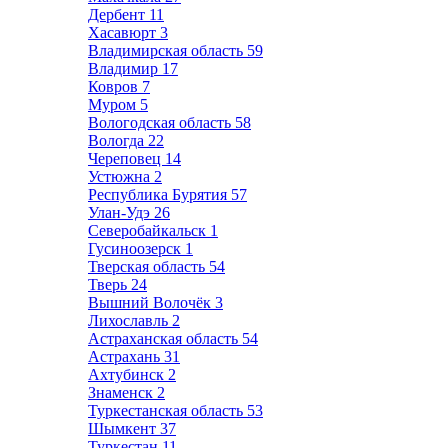
Дербент
11
Хасавюрт
3
Владимирская область
59
Владимир
17
Ковров
7
Муром
5
Вологодская область
58
Вологда
22
Череповец
14
Устюжна
2
Республика Бурятия
57
Улан-Удэ
26
Северобайкальск
1
Гусиноозерск
1
Тверская область
54
Тверь
24
Вышний Волочёк
3
Лихославль
2
Астраханская область
54
Астрахань
31
Ахтубинск
2
Знаменск
2
Туркестанская область
53
Шымкент
37
Туркестан
11