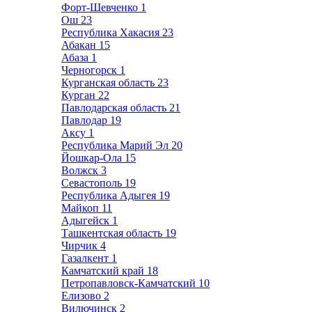
Форт-Шевченко
1
Ош
23
Республика Хакасия
23
Абакан
15
Абаза
1
Черногорск
1
Курганская область
23
Курган
22
Павлодарская область
21
Павлодар
19
Аксу
1
Республика Марий Эл
20
Йошкар-Ола
15
Волжск
3
Севастополь
19
Республика Адыгея
19
Майкоп
11
Адыгейск
1
Ташкентская область
19
Чирчик
4
Газалкент
1
Камчатский край
18
Петропавловск-Камчатский
10
Елизово
2
Вилючинск
2