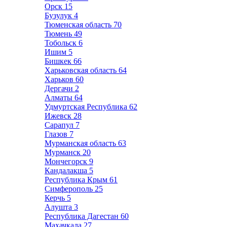
Орск
15
Бузулук
4
Тюменская область
70
Тюмень
49
Тобольск
6
Ишим
5
Бишкек
66
Харьковская область
64
Харьков
60
Дергачи
2
Алматы
64
Удмуртская Республика
62
Ижевск
28
Сарапул
7
Глазов
7
Мурманская область
63
Мурманск
20
Мончегорск
9
Кандалакша
5
Республика Крым
61
Симферополь
25
Керчь
5
Алушта
3
Республика Дагестан
60
Махачкала
27