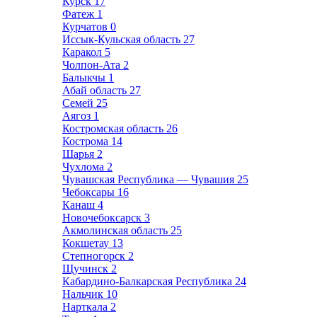
Курск
17
Фатеж
1
Курчатов
0
Иссык-Кульская область
27
Каракол
5
Чолпон-Ата
2
Балыкчы
1
Абай область
27
Семей
25
Аягоз
1
Костромская область
26
Кострома
14
Шарья
2
Чухлома
2
Чувашская Республика — Чувашия
25
Чебоксары
16
Канаш
4
Новочебоксарск
3
Акмолинская область
25
Кокшетау
13
Степногорск
2
Щучинск
2
Кабардино-Балкарская Республика
24
Нальчик
10
Нарткала
2