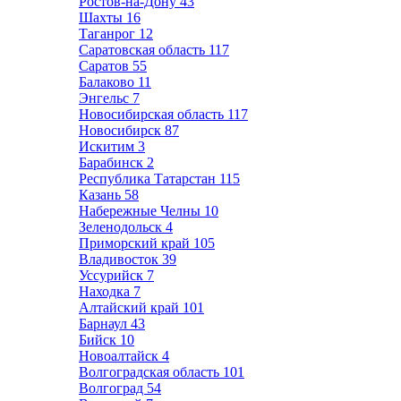
Ростов-на-Дону
43
Шахты
16
Таганрог
12
Саратовская область
117
Саратов
55
Балаково
11
Энгельс
7
Новосибирская область
117
Новосибирск
87
Искитим
3
Барабинск
2
Республика Татарстан
115
Казань
58
Набережные Челны
10
Зеленодольск
4
Приморский край
105
Владивосток
39
Уссурийск
7
Находка
7
Алтайский край
101
Барнаул
43
Бийск
10
Новоалтайск
4
Волгоградская область
101
Волгоград
54