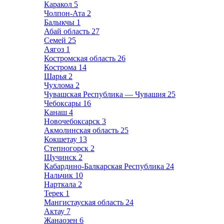
Каракол
5
Чолпон-Ата
2
Балыкчы
1
Абай область
27
Семей
25
Аягоз
1
Костромская область
26
Кострома
14
Шарья
2
Чухлома
2
Чувашская Республика — Чувашия
25
Чебоксары
16
Канаш
4
Новочебоксарск
3
Акмолинская область
25
Кокшетау
13
Степногорск
2
Щучинск
2
Кабардино-Балкарская Республика
24
Нальчик
10
Нарткала
2
Терек
1
Мангистауская область
24
Актау
7
Жанаозен
6