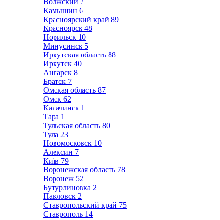
Волжский
7
Камышин
6
Красноярский край
89
Красноярск
48
Норильск
10
Минусинск
5
Иркутская область
88
Иркутск
40
Ангарск
8
Братск
7
Омская область
87
Омск
62
Калачинск
1
Тара
1
Тульская область
80
Тула
23
Новомосковск
10
Алексин
7
Київ
79
Воронежская область
78
Воронеж
52
Бутурлиновка
2
Павловск
2
Ставропольский край
75
Ставрополь
14