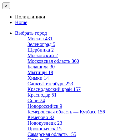
×
Поликлиники
Home
Выбрать город
Москва
431
Зеленоград
5
Щербинка
2
Московский
2
Московская область
360
Балашиха
30
Мытищи
18
Химки
14
Санкт-Петербург
253
Краснодарский край
157
Краснодар
51
Сочи
24
Новороссийск
9
Кемеровская область — Кузбасс
156
Кемерово
32
Новокузнецк
23
Прокопьевск
15
Самарская область
155
Самара
80