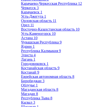
Карачаево-Черкесская Республика
12
Черкесск
3
Карачаевск
1
Усть-Джегута
1
Орловская область
11
Орел
11
Восточно-Казахстанская область
10
Усть-Каменогорск
10
Астана
10
Чувашская Республика
9
Ядрин
1
Республика Калмыкия
9
Элиста
4
Лагань
1
Городовиковск
1
Костанайская область
9
Костанай
9
Еврейская автономная область
8
Биробиджан
3
Облучье
1
Магаданская область
8
Магадан
8
Республика Тыва
8
Кызыл
3
Шагонар
1