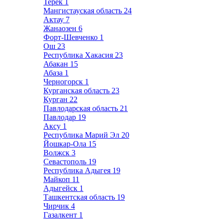
Терек
1
Мангистауская область
24
Актау
7
Жанаозен
6
Форт-Шевченко
1
Ош
23
Республика Хакасия
23
Абакан
15
Абаза
1
Черногорск
1
Курганская область
23
Курган
22
Павлодарская область
21
Павлодар
19
Аксу
1
Республика Марий Эл
20
Йошкар-Ола
15
Волжск
3
Севастополь
19
Республика Адыгея
19
Майкоп
11
Адыгейск
1
Ташкентская область
19
Чирчик
4
Газалкент
1