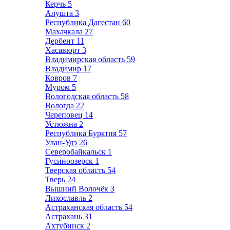
Керчь
5
Алушта
3
Республика Дагестан
60
Махачкала
27
Дербент
11
Хасавюрт
3
Владимирская область
59
Владимир
17
Ковров
7
Муром
5
Вологодская область
58
Вологда
22
Череповец
14
Устюжна
2
Республика Бурятия
57
Улан-Удэ
26
Северобайкальск
1
Гусиноозерск
1
Тверская область
54
Тверь
24
Вышний Волочёк
3
Лихославль
2
Астраханская область
54
Астрахань
31
Ахтубинск
2