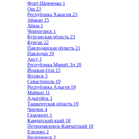
Форт-Шевченко
1
Ош
23
Республика Хакасия
23
Абакан
15
Абаза
1
Черногорск
1
Курганская область
23
Курган
22
Павлодарская область
21
Павлодар
19
Аксу
1
Республика Марий Эл
20
Йошкар-Ола
15
Волжск
3
Севастополь
19
Республика Адыгея
19
Майкоп
11
Адыгейск
1
Ташкентская область
19
Чирчик
4
Газалкент
1
Камчатский край
18
Петропавловск-Камчатский
10
Елизово
2
Вилючинск
2