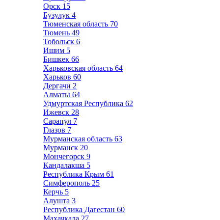
Орск
15
Бузулук
4
Тюменская область
70
Тюмень
49
Тобольск
6
Ишим
5
Бишкек
66
Харьковская область
64
Харьков
60
Дергачи
2
Алматы
64
Удмуртская Республика
62
Ижевск
28
Сарапул
7
Глазов
7
Мурманская область
63
Мурманск
20
Мончегорск
9
Кандалакша
5
Республика Крым
61
Симферополь
25
Керчь
5
Алушта
3
Республика Дагестан
60
Махачкала
27