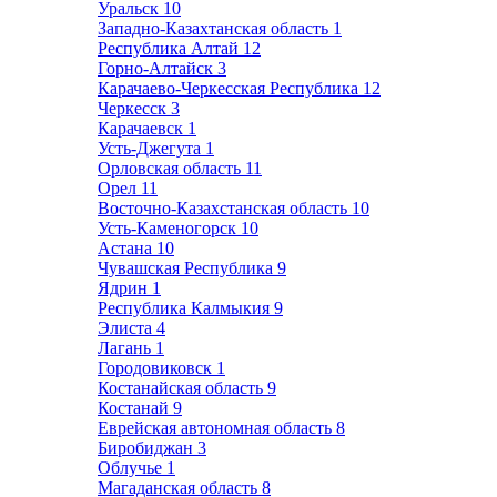
Уральск
10
Западно-Казахтанская область
1
Республика Алтай
12
Горно-Алтайск
3
Карачаево-Черкесская Республика
12
Черкесск
3
Карачаевск
1
Усть-Джегута
1
Орловская область
11
Орел
11
Восточно-Казахстанская область
10
Усть-Каменогорск
10
Астана
10
Чувашская Республика
9
Ядрин
1
Республика Калмыкия
9
Элиста
4
Лагань
1
Городовиковск
1
Костанайская область
9
Костанай
9
Еврейская автономная область
8
Биробиджан
3
Облучье
1
Магаданская область
8