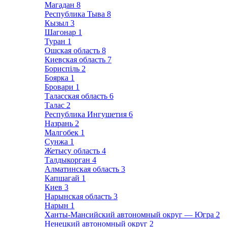
Магадан
8
Республика Тыва
8
Кызыл
3
Шагонар
1
Туран
1
Ошская область
8
Киевская область
7
Бориспіль
2
Боярка
1
Бровари
1
Таласская область
6
Талас
2
Республика Ингушетия
6
Назрань
2
Малгобек
1
Сунжа
1
Жетысу область
4
Талдыкорган
4
Алматинская область
3
Капшагай
1
Киев
3
Нарынская область
3
Нарын
1
Ханты-Мансийский автономный округ — Югра
2
Ненецкий автономный округ
2