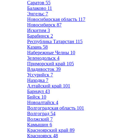
Саратов
55
Балаково
11
Энгельс
7
Новосибирская область
117
Новосибирск
87
Искитим
3
Барабинск
2
Республика Татарстан
115
Казань
58
Набережные Челны
10
Зеленодольск
4
Приморский край
105
Владивосток
39
Уссурийск
7
Находка
7
Алтайский край
101
Барнаул
43
Бийск
10
Новоалтайск
4
Волгоградская область
101
Волгоград
54
Волжский
7
Камышин
6
Красноярский край
89
Красноярск
48