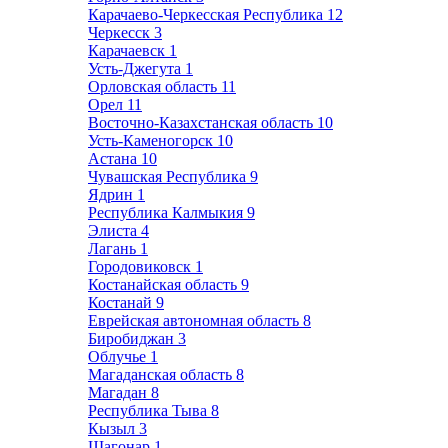
Карачаево-Черкесская Республика
12
Черкесск
3
Карачаевск
1
Усть-Джегута
1
Орловская область
11
Орел
11
Восточно-Казахстанская область
10
Усть-Каменогорск
10
Астана
10
Чувашская Республика
9
Ядрин
1
Республика Калмыкия
9
Элиста
4
Лагань
1
Городовиковск
1
Костанайская область
9
Костанай
9
Еврейская автономная область
8
Биробиджан
3
Облучье
1
Магаданская область
8
Магадан
8
Республика Тыва
8
Кызыл
3
Шагонар
1