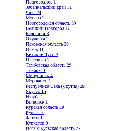
Подгородное
1
Забайкальский край
31
Чита
24
Могоча
3
Новгородская область
30
Великий Новгород
16
Боровичи
3
Окуловка
2
Псковская область
30
Псков
11
Великие Луки
3
Пустошка
2
Тамбовская область
29
Тамбов
16
Мичуринск
4
Моршанск
3
Республика Саха (Якутия)
29
Якутск
16
Нюрба
1
Вилюйск
1
Курская область
28
Курск
17
Фатеж
1
Курчатов
0
Иссык-Кульская область
27