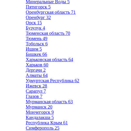
Минеральные Воды
5
Пятигорск
5
Оренбургская область
71
Оренбург
32
Орск
15
Бузулук
4
Тюменская область
70
Тюмень
49
Тобольск
6
Ишим
5
Бишкек
66
Харьковская область
64
Харьков
60
Дергачи
2
Алматы
64
Удмуртская Республика
62
Ижевск
28
Сарапул
7
Глазов
7
Мурманская область
63
Мурманск
20
Мончегорск
9
Кандалакша
5
Республика Крым
61
Симферополь
25