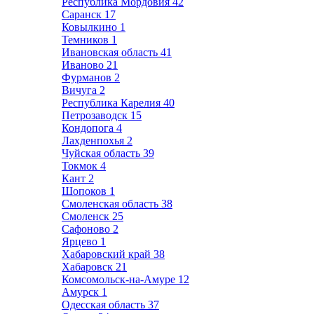
Республика Мордовия
42
Саранск
17
Ковылкино
1
Темников
1
Ивановская область
41
Иваново
21
Фурманов
2
Вичуга
2
Республика Карелия
40
Петрозаводск
15
Кондопога
4
Лахденпохья
2
Чуйская область
39
Токмок
4
Кант
2
Шопоков
1
Смоленская область
38
Смоленск
25
Сафоново
2
Ярцево
1
Хабаровский край
38
Хабаровск
21
Комсомольск-на-Амуре
12
Амурск
1
Одесская область
37