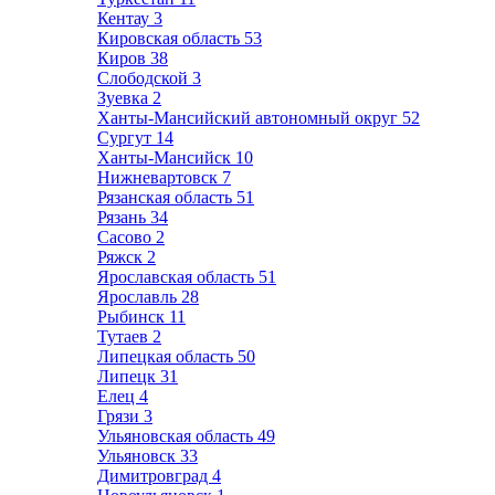
Кентау
3
Кировская область
53
Киров
38
Слободской
3
Зуевка
2
Ханты-Мансийский автономный округ
52
Сургут
14
Ханты-Мансийск
10
Нижневартовск
7
Рязанская область
51
Рязань
34
Сасово
2
Ряжск
2
Ярославская область
51
Ярославль
28
Рыбинск
11
Тутаев
2
Липецкая область
50
Липецк
31
Елец
4
Грязи
3
Ульяновская область
49
Ульяновск
33
Димитровград
4