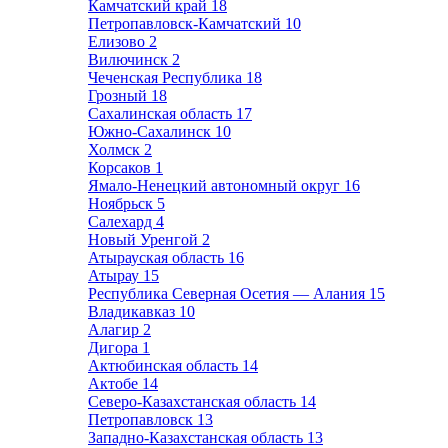
Камчатский край
18
Петропавловск-Камчатский
10
Елизово
2
Вилючинск
2
Чеченская Республика
18
Грозный
18
Сахалинская область
17
Южно-Сахалинск
10
Холмск
2
Корсаков
1
Ямало-Ненецкий автономный округ
16
Ноябрьск
5
Салехард
4
Новый Уренгой
2
Атырауская область
16
Атырау
15
Республика Северная Осетия — Алания
15
Владикавказ
10
Алагир
2
Дигора
1
Актюбинская область
14
Актобе
14
Северо-Казахстанская область
14
Петропавловск
13
Западно-Казахстанская область
13