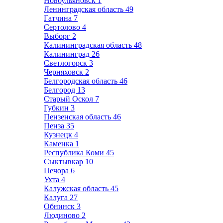
Новоульяновск
1
Ленинградская область
49
Гатчина
7
Сертолово
4
Выборг
2
Калининградская область
48
Калининград
26
Светлогорск
3
Черняховск
2
Белгородская область
46
Белгород
13
Старый Оскол
7
Губкин
3
Пензенская область
46
Пенза
35
Кузнецк
4
Каменка
1
Республика Коми
45
Сыктывкар
10
Печора
6
Ухта
4
Калужская область
45
Калуга
27
Обнинск
3
Людиново
2