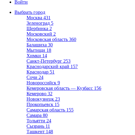
Войти
Выбрать город
Москва
431
Зеленоград
5
Щербинка
2
Московский
2
Московская область
360
Балашиха
30
Мытищи
18
Химки
14
Санкт-Петербург
253
Краснодарский край
157
Краснодар
51
Сочи
24
Новороссийск
9
Кемеровская область — Кузбасс
156
Кемерово
32
Новокузнецк
23
Прокопьевск
15
Самарская область
155
Самара
80
Тольятти
24
Сызрань
11
Ташкент
148