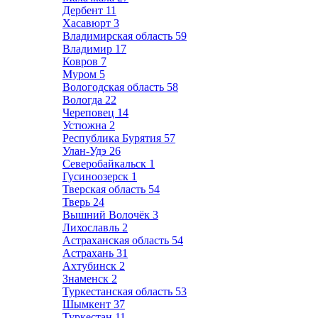
Дербент
11
Хасавюрт
3
Владимирская область
59
Владимир
17
Ковров
7
Муром
5
Вологодская область
58
Вологда
22
Череповец
14
Устюжна
2
Республика Бурятия
57
Улан-Удэ
26
Северобайкальск
1
Гусиноозерск
1
Тверская область
54
Тверь
24
Вышний Волочёк
3
Лихославль
2
Астраханская область
54
Астрахань
31
Ахтубинск
2
Знаменск
2
Туркестанская область
53
Шымкент
37
Туркестан
11