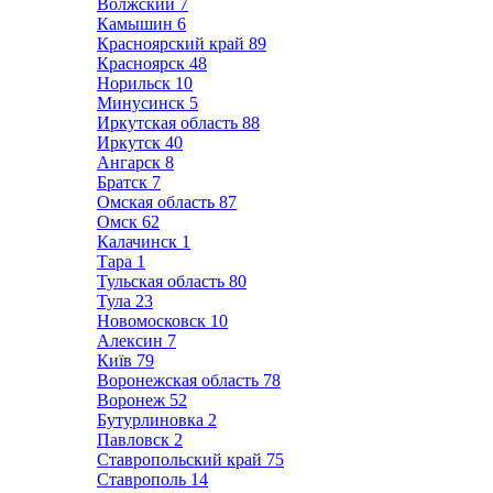
Волжский
7
Камышин
6
Красноярский край
89
Красноярск
48
Норильск
10
Минусинск
5
Иркутская область
88
Иркутск
40
Ангарск
8
Братск
7
Омская область
87
Омск
62
Калачинск
1
Тара
1
Тульская область
80
Тула
23
Новомосковск
10
Алексин
7
Київ
79
Воронежская область
78
Воронеж
52
Бутурлиновка
2
Павловск
2
Ставропольский край
75
Ставрополь
14