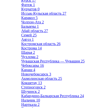
Курск
17
Фатеж
1
Курчатов
0
Иссык-Кульская область
27
Каракол
5
Чолпон-Ата
2
Балыкчы
1
Абай область
27
Семей
25
Аягоз
1
Костромская область
26
Кострома
14
Шарья
2
Чухлома
2
Чувашская Республика — Чувашия
25
Чебоксары
16
Канаш
4
Новочебоксарск
3
Акмолинская область
25
Кокшетау
13
Степногорск
2
Щучинск
2
Кабардино-Балкарская Республика
24
Нальчик
10
Нарткала
2