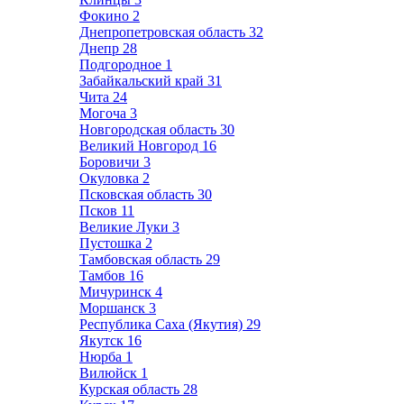
Фокино
2
Днепропетровская область
32
Днепр
28
Подгородное
1
Забайкальский край
31
Чита
24
Могоча
3
Новгородская область
30
Великий Новгород
16
Боровичи
3
Окуловка
2
Псковская область
30
Псков
11
Великие Луки
3
Пустошка
2
Тамбовская область
29
Тамбов
16
Мичуринск
4
Моршанск
3
Республика Саха (Якутия)
29
Якутск
16
Нюрба
1
Вилюйск
1
Курская область
28