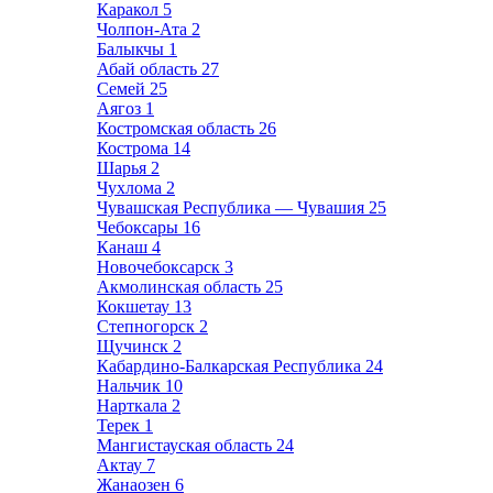
Каракол
5
Чолпон-Ата
2
Балыкчы
1
Абай область
27
Семей
25
Аягоз
1
Костромская область
26
Кострома
14
Шарья
2
Чухлома
2
Чувашская Республика — Чувашия
25
Чебоксары
16
Канаш
4
Новочебоксарск
3
Акмолинская область
25
Кокшетау
13
Степногорск
2
Щучинск
2
Кабардино-Балкарская Республика
24
Нальчик
10
Нарткала
2
Терек
1
Мангистауская область
24
Актау
7
Жанаозен
6