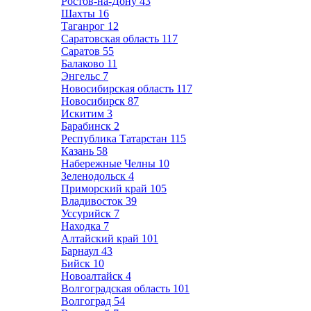
Ростов-на-Дону
43
Шахты
16
Таганрог
12
Саратовская область
117
Саратов
55
Балаково
11
Энгельс
7
Новосибирская область
117
Новосибирск
87
Искитим
3
Барабинск
2
Республика Татарстан
115
Казань
58
Набережные Челны
10
Зеленодольск
4
Приморский край
105
Владивосток
39
Уссурийск
7
Находка
7
Алтайский край
101
Барнаул
43
Бийск
10
Новоалтайск
4
Волгоградская область
101
Волгоград
54