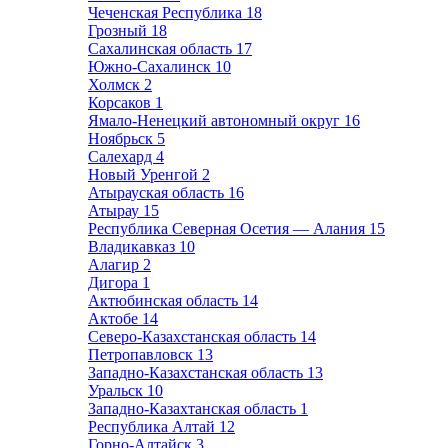
Чеченская Республика
18
Грозный
18
Сахалинская область
17
Южно-Сахалинск
10
Холмск
2
Корсаков
1
Ямало-Ненецкий автономный округ
16
Ноябрьск
5
Салехард
4
Новый Уренгой
2
Атырауская область
16
Атырау
15
Республика Северная Осетия — Алания
15
Владикавказ
10
Алагир
2
Дигора
1
Актюбинская область
14
Актобе
14
Северо-Казахстанская область
14
Петропавловск
13
Западно-Казахстанская область
13
Уральск
10
Западно-Казахтанская область
1
Республика Алтай
12
Горно-Алтайск
3