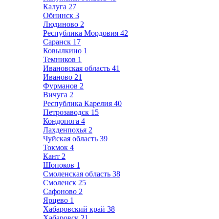
Калуга
27
Обнинск
3
Людиново
2
Республика Мордовия
42
Саранск
17
Ковылкино
1
Темников
1
Ивановская область
41
Иваново
21
Фурманов
2
Вичуга
2
Республика Карелия
40
Петрозаводск
15
Кондопога
4
Лахденпохья
2
Чуйская область
39
Токмок
4
Кант
2
Шопоков
1
Смоленская область
38
Смоленск
25
Сафоново
2
Ярцево
1
Хабаровский край
38
Хабаровск
21