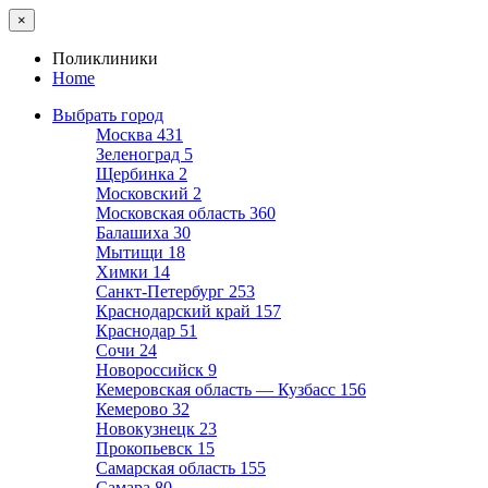
×
Поликлиники
Home
Выбрать город
Москва
431
Зеленоград
5
Щербинка
2
Московский
2
Московская область
360
Балашиха
30
Мытищи
18
Химки
14
Санкт-Петербург
253
Краснодарский край
157
Краснодар
51
Сочи
24
Новороссийск
9
Кемеровская область — Кузбасс
156
Кемерово
32
Новокузнецк
23
Прокопьевск
15
Самарская область
155
Самара
80