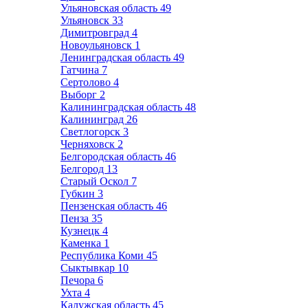
Ульяновская область
49
Ульяновск
33
Димитровград
4
Новоульяновск
1
Ленинградская область
49
Гатчина
7
Сертолово
4
Выборг
2
Калининградская область
48
Калининград
26
Светлогорск
3
Черняховск
2
Белгородская область
46
Белгород
13
Старый Оскол
7
Губкин
3
Пензенская область
46
Пенза
35
Кузнецк
4
Каменка
1
Республика Коми
45
Сыктывкар
10
Печора
6
Ухта
4
Калужская область
45