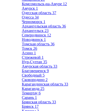
Комсомольск-на-Амуре
12
Амурск
1
Одесская область
37
Одесса
34
Черноморск
1
Архангельская область
36
Архангельск
23
Северодвинск
12
Новодвинск
1
Томская область
36
Томск
26
Асино
1
Стрежевой
1
Нур-Султан
35
Амурская область
33
Благовещенск
9
Свободный
5
Сковородино
2
Карагандинская область
33
Караганда
25
Темиртау
6
Сарань
1
Брянская область
33
Брянск
17
Клинцы
3