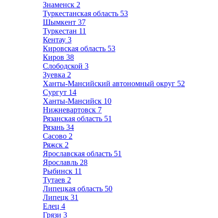
Знаменск
2
Туркестанская область
53
Шымкент
37
Туркестан
11
Кентау
3
Кировская область
53
Киров
38
Слободской
3
Зуевка
2
Ханты-Мансийский автономный округ
52
Сургут
14
Ханты-Мансийск
10
Нижневартовск
7
Рязанская область
51
Рязань
34
Сасово
2
Ряжск
2
Ярославская область
51
Ярославль
28
Рыбинск
11
Тутаев
2
Липецкая область
50
Липецк
31
Елец
4
Грязи
3