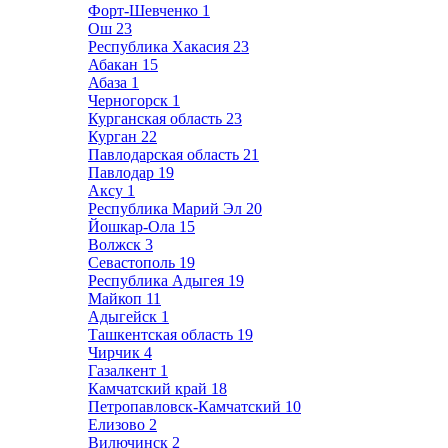
Форт-Шевченко
1
Ош
23
Республика Хакасия
23
Абакан
15
Абаза
1
Черногорск
1
Курганская область
23
Курган
22
Павлодарская область
21
Павлодар
19
Аксу
1
Республика Марий Эл
20
Йошкар-Ола
15
Волжск
3
Севастополь
19
Республика Адыгея
19
Майкоп
11
Адыгейск
1
Ташкентская область
19
Чирчик
4
Газалкент
1
Камчатский край
18
Петропавловск-Камчатский
10
Елизово
2
Вилючинск
2