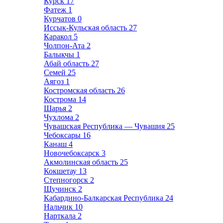
Курск
17
Фатеж
1
Курчатов
0
Иссык-Кульская область
27
Каракол
5
Чолпон-Ата
2
Балыкчы
1
Абай область
27
Семей
25
Аягоз
1
Костромская область
26
Кострома
14
Шарья
2
Чухлома
2
Чувашская Республика — Чувашия
25
Чебоксары
16
Канаш
4
Новочебоксарск
3
Акмолинская область
25
Кокшетау
13
Степногорск
2
Щучинск
2
Кабардино-Балкарская Республика
24
Нальчик
10
Нарткала
2