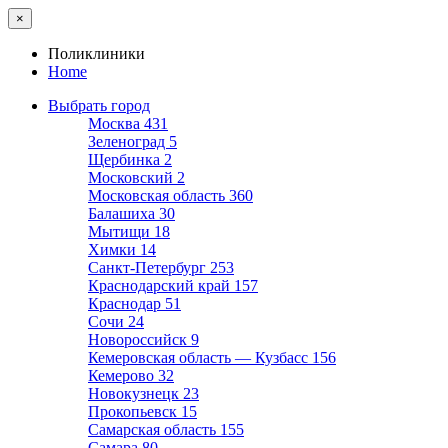
×
Поликлиники
Home
Выбрать город
Москва
431
Зеленоград
5
Щербинка
2
Московский
2
Московская область
360
Балашиха
30
Мытищи
18
Химки
14
Санкт-Петербург
253
Краснодарский край
157
Краснодар
51
Сочи
24
Новороссийск
9
Кемеровская область — Кузбасс
156
Кемерово
32
Новокузнецк
23
Прокопьевск
15
Самарская область
155
Самара
80