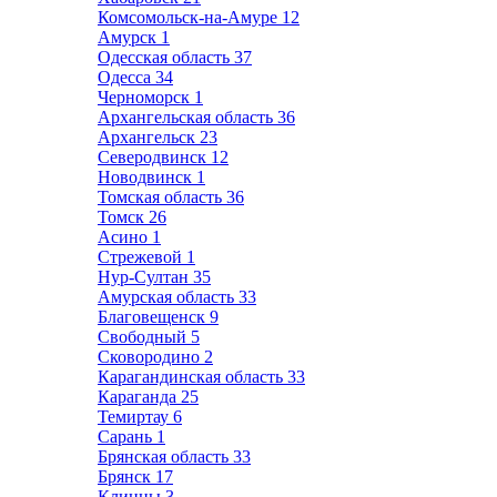
Комсомольск-на-Амуре
12
Амурск
1
Одесская область
37
Одесса
34
Черноморск
1
Архангельская область
36
Архангельск
23
Северодвинск
12
Новодвинск
1
Томская область
36
Томск
26
Асино
1
Стрежевой
1
Нур-Султан
35
Амурская область
33
Благовещенск
9
Свободный
5
Сковородино
2
Карагандинская область
33
Караганда
25
Темиртау
6
Сарань
1
Брянская область
33
Брянск
17
Клинцы
3