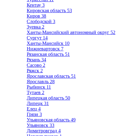
Кентау
3
Кировская область
53
Киров
38
Слободской
3
Зуевка
2
Ханты-Мансийский автономный округ
52
Сургут
14
Ханты-Мансийск
10
Нижневартовск
7
Рязанская область
51
Рязань
34
Сасово
2
Ряжск
2
Ярославская область
51
Ярославль
28
Рыбинск
11
Тутаев
2
Липецкая область
50
Липецк
31
Елец
4
Грязи
3
Ульяновская область
49
Ульяновск
33
Димитровград
4