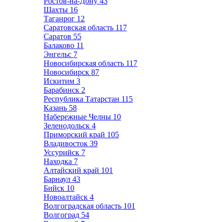
Ростов-на-Дону
43
Шахты
16
Таганрог
12
Саратовская область
117
Саратов
55
Балаково
11
Энгельс
7
Новосибирская область
117
Новосибирск
87
Искитим
3
Барабинск
2
Республика Татарстан
115
Казань
58
Набережные Челны
10
Зеленодольск
4
Приморский край
105
Владивосток
39
Уссурийск
7
Находка
7
Алтайский край
101
Барнаул
43
Бийск
10
Новоалтайск
4
Волгоградская область
101
Волгоград
54