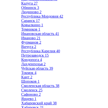
Калуга
27
Обнинск
3
Людиново
2
Республика Мордовия
42
Саранск
17
Ковылкино
1
Темников
1
Ивановская область
41
Иваново
21
Фурманов
2
Вичуга
2
Республика Карелия
40
Петрозаводск
15
Кондопога
4
Лахденпохья
2
Чуйская область
39
Токмок
4
Кант
2
Шопоков
1
Смоленская область
38
Смоленск
25
Сафоново
2
Ярцево
1
Хабаровский край
38
Хабаровск
21