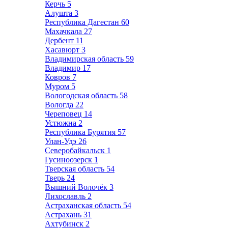
Керчь
5
Алушта
3
Республика Дагестан
60
Махачкала
27
Дербент
11
Хасавюрт
3
Владимирская область
59
Владимир
17
Ковров
7
Муром
5
Вологодская область
58
Вологда
22
Череповец
14
Устюжна
2
Республика Бурятия
57
Улан-Удэ
26
Северобайкальск
1
Гусиноозерск
1
Тверская область
54
Тверь
24
Вышний Волочёк
3
Лихославль
2
Астраханская область
54
Астрахань
31
Ахтубинск
2