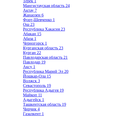
Терек
1
Мангистауская область
24
Актау
7
Жанаозен
6
Форт-Шевченко
1
Ош
23
Республика Хакасия
23
Абакан
15
Абаза
1
Черногорск
1
Курганская область
23
Курган
22
Павлодарская область
21
Павлодар
19
Аксу
1
Республика Марий Эл
20
Йошкар-Ола
15
Волжск
3
Севастополь
19
Республика Адыгея
19
Майкоп
11
Адыгейск
1
Ташкентская область
19
Чирчик
4
Газалкент
1