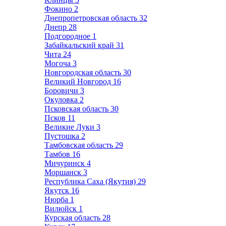
Фокино
2
Днепропетровская область
32
Днепр
28
Подгородное
1
Забайкальский край
31
Чита
24
Могоча
3
Новгородская область
30
Великий Новгород
16
Боровичи
3
Окуловка
2
Псковская область
30
Псков
11
Великие Луки
3
Пустошка
2
Тамбовская область
29
Тамбов
16
Мичуринск
4
Моршанск
3
Республика Саха (Якутия)
29
Якутск
16
Нюрба
1
Вилюйск
1
Курская область
28