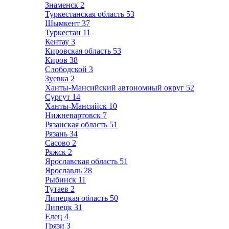
Знаменск
2
Туркестанская область
53
Шымкент
37
Туркестан
11
Кентау
3
Кировская область
53
Киров
38
Слободской
3
Зуевка
2
Ханты-Мансийский автономный округ
52
Сургут
14
Ханты-Мансийск
10
Нижневартовск
7
Рязанская область
51
Рязань
34
Сасово
2
Ряжск
2
Ярославская область
51
Ярославль
28
Рыбинск
11
Тутаев
2
Липецкая область
50
Липецк
31
Елец
4
Грязи
3