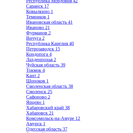
Республика Мордовия
42
Саранск
17
Ковылкино
1
Темников
1
Ивановская область
41
Иваново
21
Фурманов
2
Вичуга
2
Республика Карелия
40
Петрозаводск
15
Кондопога
4
Лахденпохья
2
Чуйская область
39
Токмок
4
Кант
2
Шопоков
1
Смоленская область
38
Смоленск
25
Сафоново
2
Ярцево
1
Хабаровский край
38
Хабаровск
21
Комсомольск-на-Амуре
12
Амурск
1
Одесская область
37