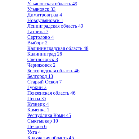
Ульяновская область
49
Ульяновск
33
Димитровград
4
Новоульяновск
1
Ленинградская область
49
Гатчина
7
Сертолово
4
Выборг
2
Калининградская область
48
Калининград
26
Светлогорск
3
Черняховск
2
Белгородская область
46
Белгород
13
Старый Оскол
7
Губкин
3
Пензенская область
46
Пенза
35
Кузнецк
4
Каменка
1
Республика Коми
45
Сыктывкар
10
Печора
6
Ухта
4
Калужская область
45