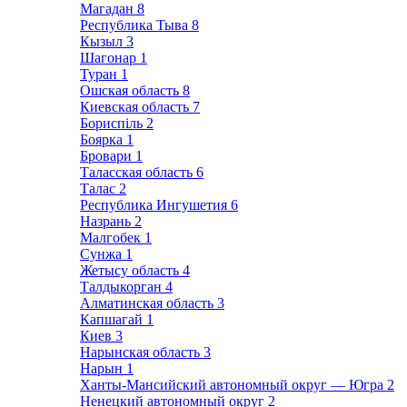
Магадан
8
Республика Тыва
8
Кызыл
3
Шагонар
1
Туран
1
Ошская область
8
Киевская область
7
Бориспіль
2
Боярка
1
Бровари
1
Таласская область
6
Талас
2
Республика Ингушетия
6
Назрань
2
Малгобек
1
Сунжа
1
Жетысу область
4
Талдыкорган
4
Алматинская область
3
Капшагай
1
Киев
3
Нарынская область
3
Нарын
1
Ханты-Мансийский автономный округ — Югра
2
Ненецкий автономный округ
2