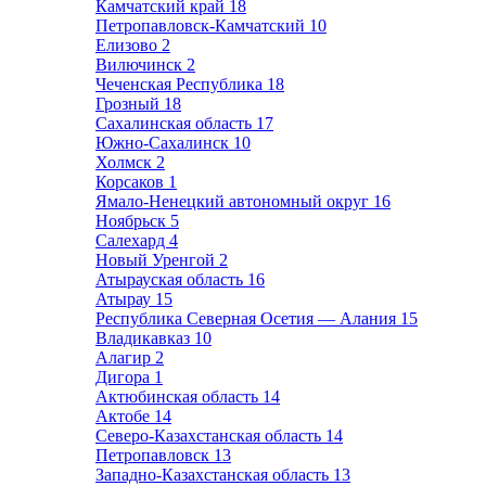
Камчатский край
18
Петропавловск-Камчатский
10
Елизово
2
Вилючинск
2
Чеченская Республика
18
Грозный
18
Сахалинская область
17
Южно-Сахалинск
10
Холмск
2
Корсаков
1
Ямало-Ненецкий автономный округ
16
Ноябрьск
5
Салехард
4
Новый Уренгой
2
Атырауская область
16
Атырау
15
Республика Северная Осетия — Алания
15
Владикавказ
10
Алагир
2
Дигора
1
Актюбинская область
14
Актобе
14
Северо-Казахстанская область
14
Петропавловск
13
Западно-Казахстанская область
13