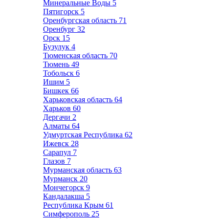
Минеральные Воды
5
Пятигорск
5
Оренбургская область
71
Оренбург
32
Орск
15
Бузулук
4
Тюменская область
70
Тюмень
49
Тобольск
6
Ишим
5
Бишкек
66
Харьковская область
64
Харьков
60
Дергачи
2
Алматы
64
Удмуртская Республика
62
Ижевск
28
Сарапул
7
Глазов
7
Мурманская область
63
Мурманск
20
Мончегорск
9
Кандалакша
5
Республика Крым
61
Симферополь
25