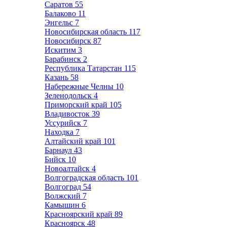
Саратов
55
Балаково
11
Энгельс
7
Новосибирская область
117
Новосибирск
87
Искитим
3
Барабинск
2
Республика Татарстан
115
Казань
58
Набережные Челны
10
Зеленодольск
4
Приморский край
105
Владивосток
39
Уссурийск
7
Находка
7
Алтайский край
101
Барнаул
43
Бийск
10
Новоалтайск
4
Волгоградская область
101
Волгоград
54
Волжский
7
Камышин
6
Красноярский край
89
Красноярск
48