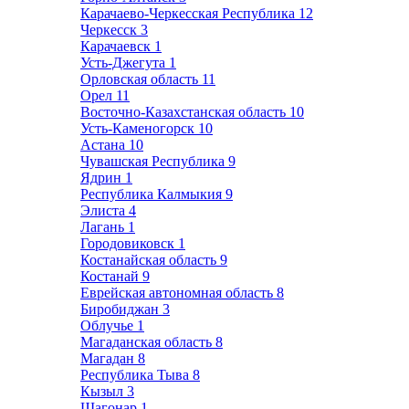
Карачаево-Черкесская Республика
12
Черкесск
3
Карачаевск
1
Усть-Джегута
1
Орловская область
11
Орел
11
Восточно-Казахстанская область
10
Усть-Каменогорск
10
Астана
10
Чувашская Республика
9
Ядрин
1
Республика Калмыкия
9
Элиста
4
Лагань
1
Городовиковск
1
Костанайская область
9
Костанай
9
Еврейская автономная область
8
Биробиджан
3
Облучье
1
Магаданская область
8
Магадан
8
Республика Тыва
8
Кызыл
3
Шагонар
1