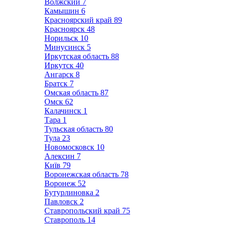
Волжский
7
Камышин
6
Красноярский край
89
Красноярск
48
Норильск
10
Минусинск
5
Иркутская область
88
Иркутск
40
Ангарск
8
Братск
7
Омская область
87
Омск
62
Калачинск
1
Тара
1
Тульская область
80
Тула
23
Новомосковск
10
Алексин
7
Київ
79
Воронежская область
78
Воронеж
52
Бутурлиновка
2
Павловск
2
Ставропольский край
75
Ставрополь
14