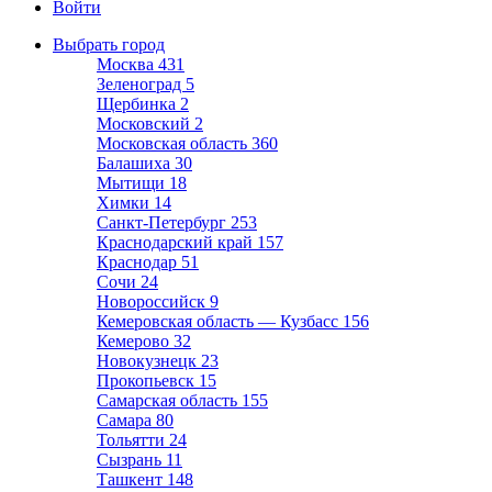
Войти
Выбрать город
Москва
431
Зеленоград
5
Щербинка
2
Московский
2
Московская область
360
Балашиха
30
Мытищи
18
Химки
14
Санкт-Петербург
253
Краснодарский край
157
Краснодар
51
Сочи
24
Новороссийск
9
Кемеровская область — Кузбасс
156
Кемерово
32
Новокузнецк
23
Прокопьевск
15
Самарская область
155
Самара
80
Тольятти
24
Сызрань
11
Ташкент
148