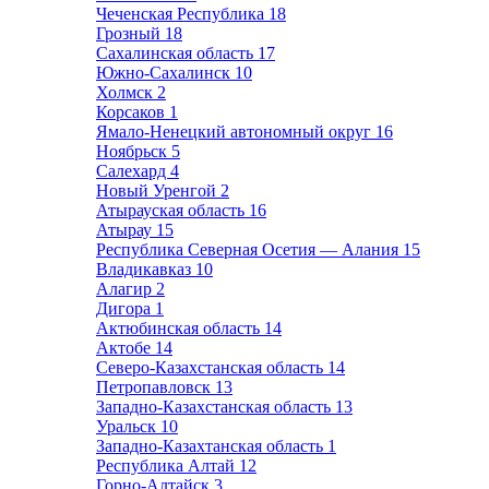
Чеченская Республика
18
Грозный
18
Сахалинская область
17
Южно-Сахалинск
10
Холмск
2
Корсаков
1
Ямало-Ненецкий автономный округ
16
Ноябрьск
5
Салехард
4
Новый Уренгой
2
Атырауская область
16
Атырау
15
Республика Северная Осетия — Алания
15
Владикавказ
10
Алагир
2
Дигора
1
Актюбинская область
14
Актобе
14
Северо-Казахстанская область
14
Петропавловск
13
Западно-Казахстанская область
13
Уральск
10
Западно-Казахтанская область
1
Республика Алтай
12
Горно-Алтайск
3