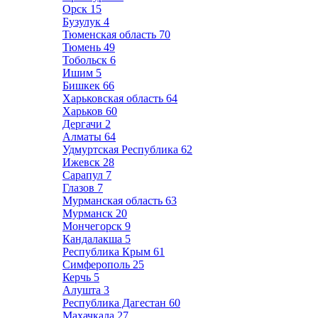
Орск
15
Бузулук
4
Тюменская область
70
Тюмень
49
Тобольск
6
Ишим
5
Бишкек
66
Харьковская область
64
Харьков
60
Дергачи
2
Алматы
64
Удмуртская Республика
62
Ижевск
28
Сарапул
7
Глазов
7
Мурманская область
63
Мурманск
20
Мончегорск
9
Кандалакша
5
Республика Крым
61
Симферополь
25
Керчь
5
Алушта
3
Республика Дагестан
60
Махачкала
27