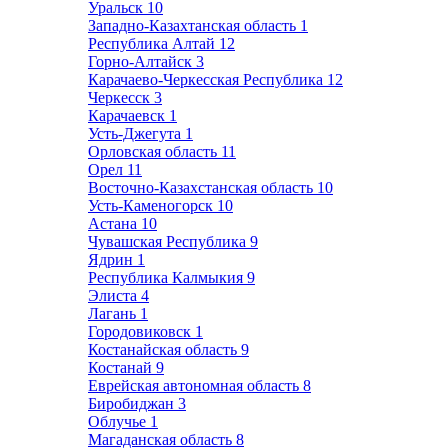
Уральск
10
Западно-Казахтанская область
1
Республика Алтай
12
Горно-Алтайск
3
Карачаево-Черкесская Республика
12
Черкесск
3
Карачаевск
1
Усть-Джегута
1
Орловская область
11
Орел
11
Восточно-Казахстанская область
10
Усть-Каменогорск
10
Астана
10
Чувашская Республика
9
Ядрин
1
Республика Калмыкия
9
Элиста
4
Лагань
1
Городовиковск
1
Костанайская область
9
Костанай
9
Еврейская автономная область
8
Биробиджан
3
Облучье
1
Магаданская область
8