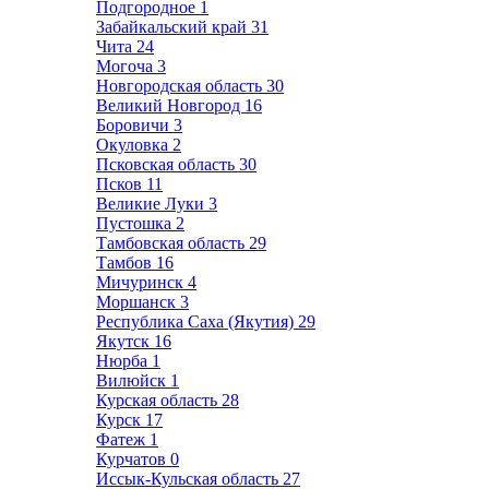
Подгородное
1
Забайкальский край
31
Чита
24
Могоча
3
Новгородская область
30
Великий Новгород
16
Боровичи
3
Окуловка
2
Псковская область
30
Псков
11
Великие Луки
3
Пустошка
2
Тамбовская область
29
Тамбов
16
Мичуринск
4
Моршанск
3
Республика Саха (Якутия)
29
Якутск
16
Нюрба
1
Вилюйск
1
Курская область
28
Курск
17
Фатеж
1
Курчатов
0
Иссык-Кульская область
27