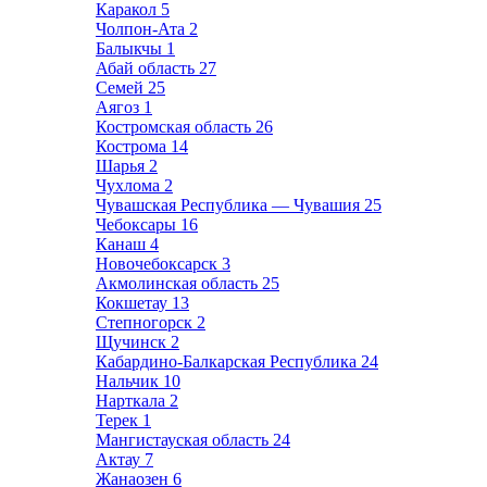
Каракол
5
Чолпон-Ата
2
Балыкчы
1
Абай область
27
Семей
25
Аягоз
1
Костромская область
26
Кострома
14
Шарья
2
Чухлома
2
Чувашская Республика — Чувашия
25
Чебоксары
16
Канаш
4
Новочебоксарск
3
Акмолинская область
25
Кокшетау
13
Степногорск
2
Щучинск
2
Кабардино-Балкарская Республика
24
Нальчик
10
Нарткала
2
Терек
1
Мангистауская область
24
Актау
7
Жанаозен
6