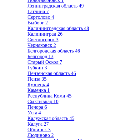
Новоульяновск
1
Ленинградская область
49
Гатчина
7
Сертолово
4
Выборг
2
Калининградская область
48
Калининград
26
Светлогорск
3
Черняховск
2
Белгородская область
46
Белгород
13
Старый Оскол
7
Губкин
3
Пензенская область
46
Пенза
35
Кузнецк
4
Каменка
1
Республика Коми
45
Сыктывкар
10
Печора
6
Ухта
4
Калужская область
45
Калуга
27
Обнинск
3
Людиново
2