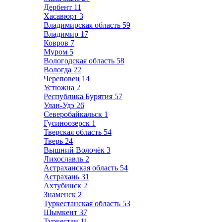
Дербент
11
Хасавюрт
3
Владимирская область
59
Владимир
17
Ковров
7
Муром
5
Вологодская область
58
Вологда
22
Череповец
14
Устюжна
2
Республика Бурятия
57
Улан-Удэ
26
Северобайкальск
1
Гусиноозерск
1
Тверская область
54
Тверь
24
Вышний Волочёк
3
Лихославль
2
Астраханская область
54
Астрахань
31
Ахтубинск
2
Знаменск
2
Туркестанская область
53
Шымкент
37
Туркестан
11