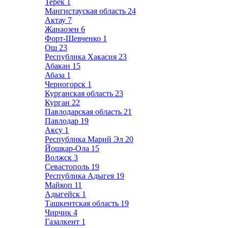
Терек
1
Мангистауская область
24
Актау
7
Жанаозен
6
Форт-Шевченко
1
Ош
23
Республика Хакасия
23
Абакан
15
Абаза
1
Черногорск
1
Курганская область
23
Курган
22
Павлодарская область
21
Павлодар
19
Аксу
1
Республика Марий Эл
20
Йошкар-Ола
15
Волжск
3
Севастополь
19
Республика Адыгея
19
Майкоп
11
Адыгейск
1
Ташкентская область
19
Чирчик
4
Газалкент
1