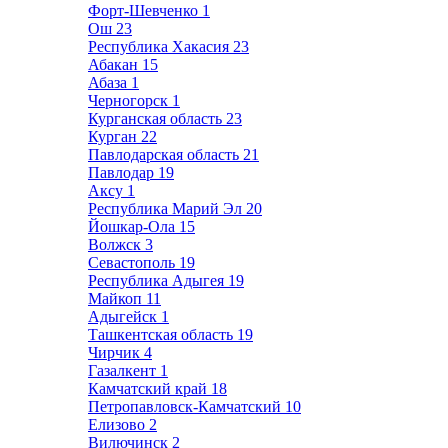
Форт-Шевченко
1
Ош
23
Республика Хакасия
23
Абакан
15
Абаза
1
Черногорск
1
Курганская область
23
Курган
22
Павлодарская область
21
Павлодар
19
Аксу
1
Республика Марий Эл
20
Йошкар-Ола
15
Волжск
3
Севастополь
19
Республика Адыгея
19
Майкоп
11
Адыгейск
1
Ташкентская область
19
Чирчик
4
Газалкент
1
Камчатский край
18
Петропавловск-Камчатский
10
Елизово
2
Вилючинск
2