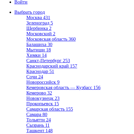
Войти
Выбрать город
Москва
431
Зеленоград
5
Щербинка
2
Московский
2
Московская область
360
Балашиха
30
Мытищи
18
Химки
14
Санкт-Петербург
253
Краснодарский край
157
Краснодар
51
Сочи
24
Новороссийск
9
Кемеровская область — Кузбасс
156
Кемерово
32
Новокузнецк
23
Прокопьевск
15
Самарская область
155
Самара
80
Тольятти
24
Сызрань
11
Ташкент
148