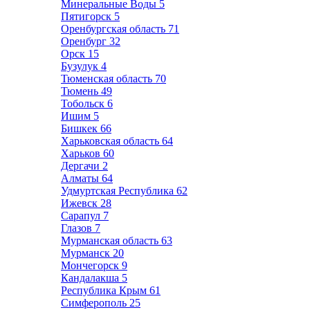
Минеральные Воды
5
Пятигорск
5
Оренбургская область
71
Оренбург
32
Орск
15
Бузулук
4
Тюменская область
70
Тюмень
49
Тобольск
6
Ишим
5
Бишкек
66
Харьковская область
64
Харьков
60
Дергачи
2
Алматы
64
Удмуртская Республика
62
Ижевск
28
Сарапул
7
Глазов
7
Мурманская область
63
Мурманск
20
Мончегорск
9
Кандалакша
5
Республика Крым
61
Симферополь
25