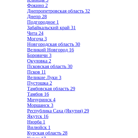
Фокино
2
Днепропетровская область
32
Днепр
28
Подгородное
1
Забайкальский край
31
Чита
24
Могоча
3
Новгородская область
30
Великий Новгород
16
Боровичи
3
Окуловка
2
Псковская область
30
Псков
11
Великие Луки
3
Пустошка
2
Тамбовская область
29
Тамбов
16
Мичуринск
4
Моршанск
3
Республика Саха (Якутия)
29
Якутск
16
Нюрба
1
Вилюйск
1
Курская область
28