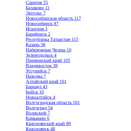
Саратов
55
Балаково
11
Энгельс
7
Новосибирская область
117
Новосибирск
87
Искитим
3
Барабинск
2
Республика Татарстан
115
Казань
58
Набережные Челны
10
Зеленодольск
4
Приморский край
105
Владивосток
39
Уссурийск
7
Находка
7
Алтайский край
101
Барнаул
43
Бийск
10
Новоалтайск
4
Волгоградская область
101
Волгоград
54
Волжский
7
Камышин
6
Красноярский край
89
Красноярск
48