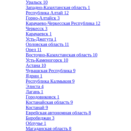
Уральск
10
Западно-Казахтанская область
1
Республика Алтай
12
Горно-Алтайск
3
Карачаево-Черкесская Республика
12
Черкесск
3
Карачаевск
1
Усть-Джегута
1
Орловская область
11
Орел
11
Восточно-Казахстанская область
10
Усть-Каменогорск
10
Астана
10
Чувашская Республика
9
Ядрин
1
Республика Калмыкия
9
Элиста
4
Лагань
1
Городовиковск
1
Костанайская область
9
Костанай
9
Еврейская автономная область
8
Биробиджан
3
Облучье
1
Магаданская область
8