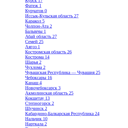
Курск
17
Фатеж
1
Курчатов
0
Иссык-Кульская область
27
Каракол
5
Чолпон-Ата
2
Балыкчы
1
Абай область
27
Семей
25
Аягоз
1
Костромская область
26
Кострома
14
Шарья
2
Чухлома
2
Чувашская Республика — Чувашия
25
Чебоксары
16
Канаш
4
Новочебоксарск
3
Акмолинская область
25
Кокшетау
13
Степногорск
2
Щучинск
2
Кабардино-Балкарская Республика
24
Нальчик
10
Нарткала
2