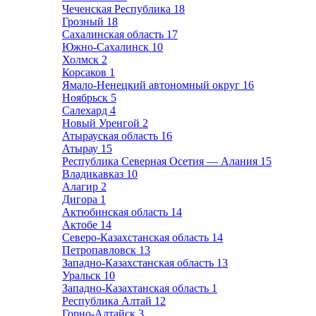
Чеченская Республика
18
Грозный
18
Сахалинская область
17
Южно-Сахалинск
10
Холмск
2
Корсаков
1
Ямало-Ненецкий автономный округ
16
Ноябрьск
5
Салехард
4
Новый Уренгой
2
Атырауская область
16
Атырау
15
Республика Северная Осетия — Алания
15
Владикавказ
10
Алагир
2
Дигора
1
Актюбинская область
14
Актобе
14
Северо-Казахстанская область
14
Петропавловск
13
Западно-Казахстанская область
13
Уральск
10
Западно-Казахтанская область
1
Республика Алтай
12
Горно-Алтайск
3