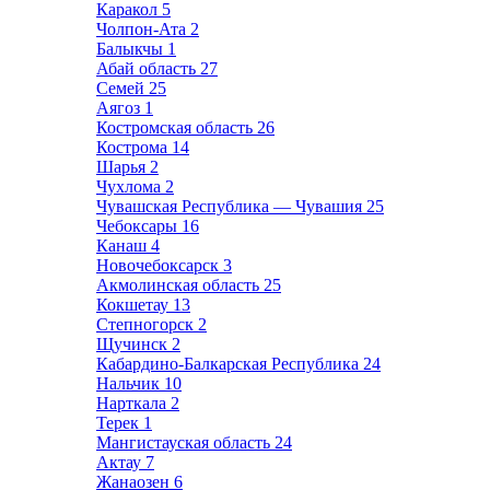
Каракол
5
Чолпон-Ата
2
Балыкчы
1
Абай область
27
Семей
25
Аягоз
1
Костромская область
26
Кострома
14
Шарья
2
Чухлома
2
Чувашская Республика — Чувашия
25
Чебоксары
16
Канаш
4
Новочебоксарск
3
Акмолинская область
25
Кокшетау
13
Степногорск
2
Щучинск
2
Кабардино-Балкарская Республика
24
Нальчик
10
Нарткала
2
Терек
1
Мангистауская область
24
Актау
7
Жанаозен
6