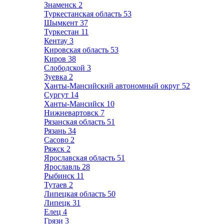
Знаменск
2
Туркестанская область
53
Шымкент
37
Туркестан
11
Кентау
3
Кировская область
53
Киров
38
Слободской
3
Зуевка
2
Ханты-Мансийский автономный округ
52
Сургут
14
Ханты-Мансийск
10
Нижневартовск
7
Рязанская область
51
Рязань
34
Сасово
2
Ряжск
2
Ярославская область
51
Ярославль
28
Рыбинск
11
Тутаев
2
Липецкая область
50
Липецк
31
Елец
4
Грязи
3