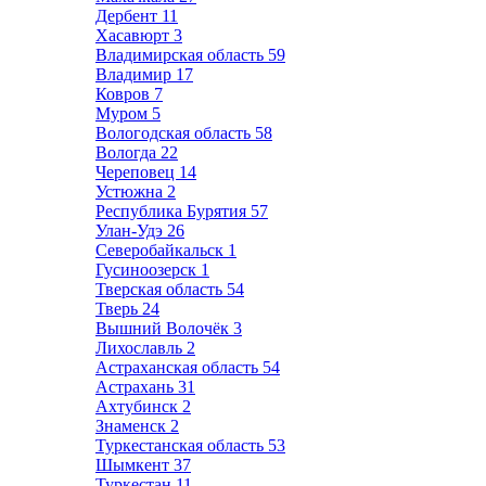
Дербент
11
Хасавюрт
3
Владимирская область
59
Владимир
17
Ковров
7
Муром
5
Вологодская область
58
Вологда
22
Череповец
14
Устюжна
2
Республика Бурятия
57
Улан-Удэ
26
Северобайкальск
1
Гусиноозерск
1
Тверская область
54
Тверь
24
Вышний Волочёк
3
Лихославль
2
Астраханская область
54
Астрахань
31
Ахтубинск
2
Знаменск
2
Туркестанская область
53
Шымкент
37
Туркестан
11