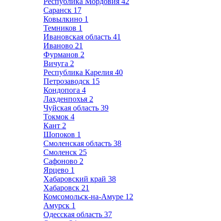
Республика Мордовия
42
Саранск
17
Ковылкино
1
Темников
1
Ивановская область
41
Иваново
21
Фурманов
2
Вичуга
2
Республика Карелия
40
Петрозаводск
15
Кондопога
4
Лахденпохья
2
Чуйская область
39
Токмок
4
Кант
2
Шопоков
1
Смоленская область
38
Смоленск
25
Сафоново
2
Ярцево
1
Хабаровский край
38
Хабаровск
21
Комсомольск-на-Амуре
12
Амурск
1
Одесская область
37