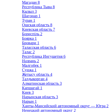
Магадан
8
Республика Тыва
8
Кызыл
3
Шагонар
1
Туран
1
Ошская область
8
Киевская область
7
Бориспіль
2
Боярка
1
Бровари
1
Таласская область
6
Талас
2
Республика Ингушетия
6
Назрань
2
Малгобек
1
Сунжа
1
Жетысу область
4
Талдыкорган
4
Алматинская область
3
Капшагай
1
Киев
3
Нарынская область
3
Нарын
1
Ханты-Мансийский автономный округ — Югра
2
Ненецкий автономный округ
2