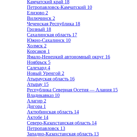
Камчатский край
18
Петропавловск-Камчатский
10
Елизово
2
Вилючинск
2
Чеченская Республика
18
Грозный
18
Сахалинская область
17
Южно-Сахалинск
10
Холмск
2
Корсаков
1
Ямало-Ненецкий автономный округ
16
Ноябрьск
5
Салехард
4
Новый Уренгой
2
Атырауская область
16
Атырау
15
Республика Северная Осетия — Алания
15
Владикавказ
10
Алагир
2
Дигора
1
Актюбинская область
14
Актобе
14
Северо-Казахстанская область
14
Петропавловск
13
Западно-Казахстанская область
13