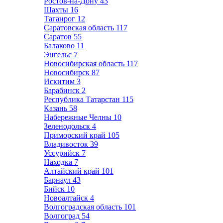
Ростов-на-Дону
43
Шахты
16
Таганрог
12
Саратовская область
117
Саратов
55
Балаково
11
Энгельс
7
Новосибирская область
117
Новосибирск
87
Искитим
3
Барабинск
2
Республика Татарстан
115
Казань
58
Набережные Челны
10
Зеленодольск
4
Приморский край
105
Владивосток
39
Уссурийск
7
Находка
7
Алтайский край
101
Барнаул
43
Бийск
10
Новоалтайск
4
Волгоградская область
101
Волгоград
54