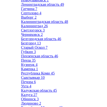
Новоульяновск
1
Ленинградская область
49
Гатчина
7
Сертолово
4
Выборг
2
Калининградская область
48
Калининград
26
Светлогорск
3
Черняховск
2
Белгородская область
46
Белгород
13
Старый Оскол
7
Губкин
3
Пензенская область
46
Пенза
35
Кузнецк
4
Каменка
1
Республика Коми
45
Сыктывкар
10
Печора
6
Ухта
4
Калужская область
45
Калуга
27
Обнинск
3
Людиново
2