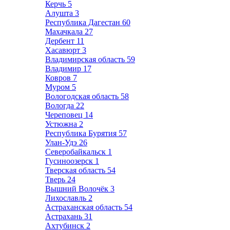
Керчь
5
Алушта
3
Республика Дагестан
60
Махачкала
27
Дербент
11
Хасавюрт
3
Владимирская область
59
Владимир
17
Ковров
7
Муром
5
Вологодская область
58
Вологда
22
Череповец
14
Устюжна
2
Республика Бурятия
57
Улан-Удэ
26
Северобайкальск
1
Гусиноозерск
1
Тверская область
54
Тверь
24
Вышний Волочёк
3
Лихославль
2
Астраханская область
54
Астрахань
31
Ахтубинск
2