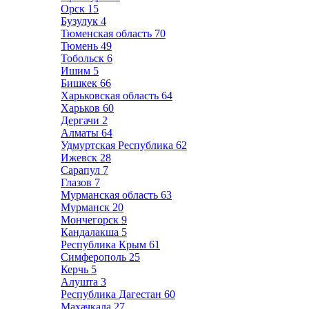
Орск
15
Бузулук
4
Тюменская область
70
Тюмень
49
Тобольск
6
Ишим
5
Бишкек
66
Харьковская область
64
Харьков
60
Дергачи
2
Алматы
64
Удмуртская Республика
62
Ижевск
28
Сарапул
7
Глазов
7
Мурманская область
63
Мурманск
20
Мончегорск
9
Кандалакша
5
Республика Крым
61
Симферополь
25
Керчь
5
Алушта
3
Республика Дагестан
60
Махачкала
27