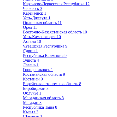
Карачаево-Черкесская Республика
12
Черкесск
3
Карачаевск
1
Усть-Джегута
1
Орловская область
11
Орел
11
Восточно-Казахстанская область
10
Усть-Каменогорск
10
Астана
10
Чувашская Республика
9
Ядрин
1
Республика Калмыкия
9
Элиста
4
Лагань
1
Городовиковск
1
Костанайская область
9
Костанай
9
Еврейская автономная область
8
Биробиджан
3
Облучье
1
Магаданская область
8
Магадан
8
Республика Тыва
8
Кызыл
3
Шагонар
1