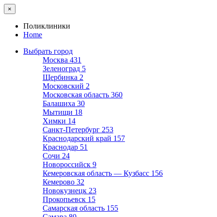
×
Поликлиники
Home
Выбрать город
Москва
431
Зеленоград
5
Щербинка
2
Московский
2
Московская область
360
Балашиха
30
Мытищи
18
Химки
14
Санкт-Петербург
253
Краснодарский край
157
Краснодар
51
Сочи
24
Новороссийск
9
Кемеровская область — Кузбасс
156
Кемерово
32
Новокузнецк
23
Прокопьевск
15
Самарская область
155
Самара
80