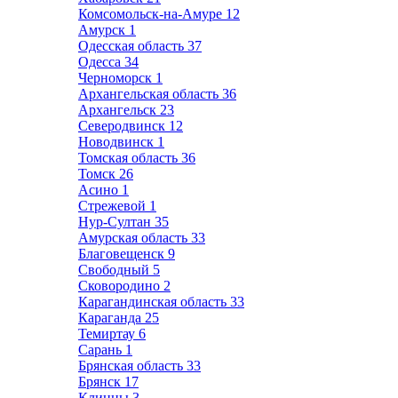
Комсомольск-на-Амуре
12
Амурск
1
Одесская область
37
Одесса
34
Черноморск
1
Архангельская область
36
Архангельск
23
Северодвинск
12
Новодвинск
1
Томская область
36
Томск
26
Асино
1
Стрежевой
1
Нур-Султан
35
Амурская область
33
Благовещенск
9
Свободный
5
Сковородино
2
Карагандинская область
33
Караганда
25
Темиртау
6
Сарань
1
Брянская область
33
Брянск
17
Клинцы
3