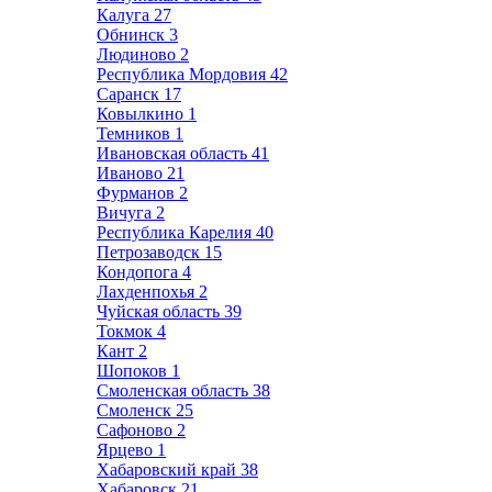
Калуга
27
Обнинск
3
Людиново
2
Республика Мордовия
42
Саранск
17
Ковылкино
1
Темников
1
Ивановская область
41
Иваново
21
Фурманов
2
Вичуга
2
Республика Карелия
40
Петрозаводск
15
Кондопога
4
Лахденпохья
2
Чуйская область
39
Токмок
4
Кант
2
Шопоков
1
Смоленская область
38
Смоленск
25
Сафоново
2
Ярцево
1
Хабаровский край
38
Хабаровск
21