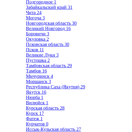
Подгородное
1
Забайкальский край
31
Чита
24
Могоча
3
Новгородская область
30
Великий Новгород
16
Боровичи
3
Окуловка
2
Псковская область
30
Псков
11
Великие Луки
3
Пустошка
2
Тамбовская область
29
Тамбов
16
Мичуринск
4
Моршанск
3
Республика Саха (Якутия)
29
Якутск
16
Нюрба
1
Вилюйск
1
Курская область
28
Курск
17
Фатеж
1
Курчатов
0
Иссык-Кульская область
27