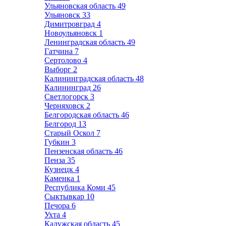
Ульяновская область
49
Ульяновск
33
Димитровград
4
Новоульяновск
1
Ленинградская область
49
Гатчина
7
Сертолово
4
Выборг
2
Калининградская область
48
Калининград
26
Светлогорск
3
Черняховск
2
Белгородская область
46
Белгород
13
Старый Оскол
7
Губкин
3
Пензенская область
46
Пенза
35
Кузнецк
4
Каменка
1
Республика Коми
45
Сыктывкар
10
Печора
6
Ухта
4
Калужская область
45