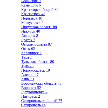
Волжский
7
Камышин
6
Красноярский край
89
Красноярск
48
Норильск
10
Минусинск
5
Иркутская область
88
Иркутск
40
Ангарск
8
Братск
7
Омская область
87
Омск
62
Калачинск
1
Тара
1
Тульская область
80
Тула
23
Новомосковск
10
Алексин
7
Київ
79
Воронежская область
78
Воронеж
52
Бутурлиновка
2
Павловск
2
Ставропольский край
75
Ставрополь
14