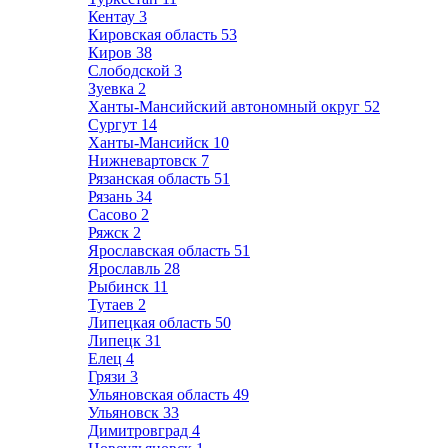
Кентау
3
Кировская область
53
Киров
38
Слободской
3
Зуевка
2
Ханты-Мансийский автономный округ
52
Сургут
14
Ханты-Мансийск
10
Нижневартовск
7
Рязанская область
51
Рязань
34
Сасово
2
Ряжск
2
Ярославская область
51
Ярославль
28
Рыбинск
11
Тутаев
2
Липецкая область
50
Липецк
31
Елец
4
Грязи
3
Ульяновская область
49
Ульяновск
33
Димитровград
4