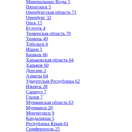
Минеральные Воды
5
Пятигорск
5
Оренбургская область
71
Оренбург
32
Орск
15
Бузулук
4
Тюменская область
70
Тюмень
49
Тобольск
6
Ишим
5
Бишкек
66
Харьковская область
64
Харьков
60
Дергачи
2
Алматы
64
Удмуртская Республика
62
Ижевск
28
Сарапул
7
Глазов
7
Мурманская область
63
Мурманск
20
Мончегорск
9
Кандалакша
5
Республика Крым
61
Симферополь
25