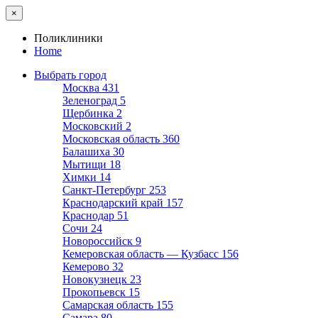
×
Поликлиники
Home
Выбрать город
Москва
431
Зеленоград
5
Щербинка
2
Московский
2
Московская область
360
Балашиха
30
Мытищи
18
Химки
14
Санкт-Петербург
253
Краснодарский край
157
Краснодар
51
Сочи
24
Новороссийск
9
Кемеровская область — Кузбасс
156
Кемерово
32
Новокузнецк
23
Прокопьевск
15
Самарская область
155
Самара
80