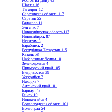
Ростов-на-Дону
43
Шахты
16
Таганрог
12
Саратовская область
117
Саратов
55
Балаково
11
Энгельс
7
Новосибирская область
117
Новосибирск
87
Искитим
3
Барабинск
2
Республика Татарстан
115
Казань
58
Набережные Челны
10
Зеленодольск
4
Приморский край
105
Владивосток
39
Уссурийск
7
Находка
7
Алтайский край
101
Барнаул
43
Бийск
10
Новоалтайск
4
Волгоградская область
101
Волгоград
54