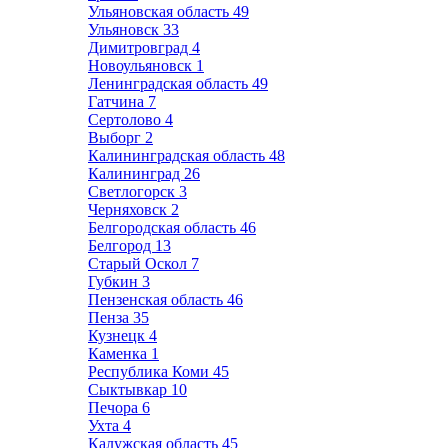
Ульяновская область
49
Ульяновск
33
Димитровград
4
Новоульяновск
1
Ленинградская область
49
Гатчина
7
Сертолово
4
Выборг
2
Калининградская область
48
Калининград
26
Светлогорск
3
Черняховск
2
Белгородская область
46
Белгород
13
Старый Оскол
7
Губкин
3
Пензенская область
46
Пенза
35
Кузнецк
4
Каменка
1
Республика Коми
45
Сыктывкар
10
Печора
6
Ухта
4
Калужская область
45