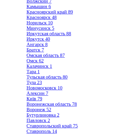
Волжский
7
Камышин
6
Красноярский край
89
Красноярск
48
Норильск
10
Минусинск
5
Иркутская область
88
Иркутск
40
Ангарск
8
Братск
7
Омская область
87
Омск
62
Калачинск
1
Тара
1
Тульская область
80
Тула
23
Новомосковск
10
Алексин
7
Київ
79
Воронежская область
78
Воронеж
52
Бутурлиновка
2
Павловск
2
Ставропольский край
75
Ставрополь
14