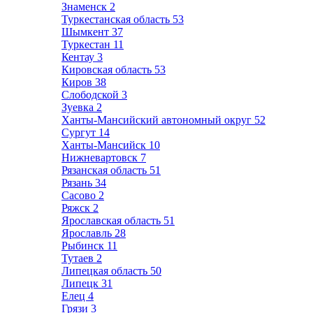
Знаменск
2
Туркестанская область
53
Шымкент
37
Туркестан
11
Кентау
3
Кировская область
53
Киров
38
Слободской
3
Зуевка
2
Ханты-Мансийский автономный округ
52
Сургут
14
Ханты-Мансийск
10
Нижневартовск
7
Рязанская область
51
Рязань
34
Сасово
2
Ряжск
2
Ярославская область
51
Ярославль
28
Рыбинск
11
Тутаев
2
Липецкая область
50
Липецк
31
Елец
4
Грязи
3