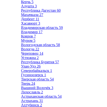
Керчь
5
Алушта
3
Республика Дагестан
60
Махачкала
27
Дербент
11
Хасавюрт
3
Владимирская область
59
Владимир
17
Ковров
7
Муром
5
Вологодская область
58
Вологда
22
Череповец
14
Устюжна
2
Республика Бурятия
57
Улан-Удэ
26
Северобайкальск
1
Гусиноозерск
1
Тверская область
54
Тверь
24
Вышний Волочёк
3
Лихославль
2
Астраханская область
54
Астрахань
31
Ахтубинск
2