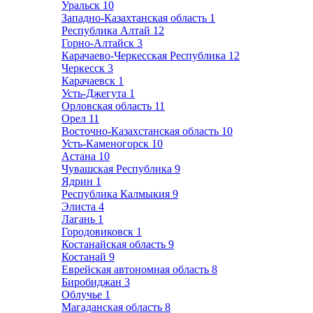
Уральск
10
Западно-Казахтанская область
1
Республика Алтай
12
Горно-Алтайск
3
Карачаево-Черкесская Республика
12
Черкесск
3
Карачаевск
1
Усть-Джегута
1
Орловская область
11
Орел
11
Восточно-Казахстанская область
10
Усть-Каменогорск
10
Астана
10
Чувашская Республика
9
Ядрин
1
Республика Калмыкия
9
Элиста
4
Лагань
1
Городовиковск
1
Костанайская область
9
Костанай
9
Еврейская автономная область
8
Биробиджан
3
Облучье
1
Магаданская область
8