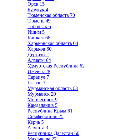
Орск
15
Бузулук
4
Тюменская область
70
Тюмень
49
Тобольск
6
Ишим
5
Бишкек
66
Харьковская область
64
Харьков
60
Дергачи
2
Алматы
64
Удмуртская Республика
62
Ижевск
28
Сарапул
7
Глазов
7
Мурманская область
63
Мурманск
20
Мончегорск
9
Кандалакша
5
Республика Крым
61
Симферополь
25
Керчь
5
Алушта
3
Республика Дагестан
60
Махачкала
27