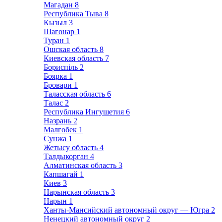
Магадан
8
Республика Тыва
8
Кызыл
3
Шагонар
1
Туран
1
Ошская область
8
Киевская область
7
Бориспіль
2
Боярка
1
Бровари
1
Таласская область
6
Талас
2
Республика Ингушетия
6
Назрань
2
Малгобек
1
Сунжа
1
Жетысу область
4
Талдыкорган
4
Алматинская область
3
Капшагай
1
Киев
3
Нарынская область
3
Нарын
1
Ханты-Мансийский автономный округ — Югра
2
Ненецкий автономный округ
2