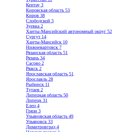
Кентау
3
Кировская область
53
Киров
38
Слободской
3
Зуевка
2
Ханты-Мансийский автономный округ
52
Сургут
14
Ханты-Мансийск
10
Нижневартовск
7
Рязанская область
51
Рязань
34
Сасово
2
Ряжск
2
Ярославская область
51
Ярославль
28
Рыбинск
11
Тутаев
2
Липецкая область
50
Липецк
31
Елец
4
Грязи
3
Ульяновская область
49
Ульяновск
33
Димитровград
4