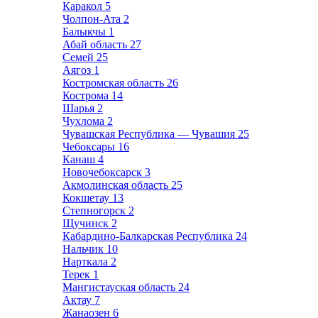
Каракол
5
Чолпон-Ата
2
Балыкчы
1
Абай область
27
Семей
25
Аягоз
1
Костромская область
26
Кострома
14
Шарья
2
Чухлома
2
Чувашская Республика — Чувашия
25
Чебоксары
16
Канаш
4
Новочебоксарск
3
Акмолинская область
25
Кокшетау
13
Степногорск
2
Щучинск
2
Кабардино-Балкарская Республика
24
Нальчик
10
Нарткала
2
Терек
1
Мангистауская область
24
Актау
7
Жанаозен
6