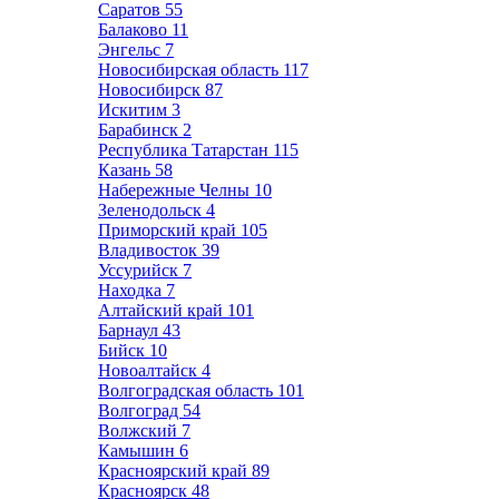
Саратов
55
Балаково
11
Энгельс
7
Новосибирская область
117
Новосибирск
87
Искитим
3
Барабинск
2
Республика Татарстан
115
Казань
58
Набережные Челны
10
Зеленодольск
4
Приморский край
105
Владивосток
39
Уссурийск
7
Находка
7
Алтайский край
101
Барнаул
43
Бийск
10
Новоалтайск
4
Волгоградская область
101
Волгоград
54
Волжский
7
Камышин
6
Красноярский край
89
Красноярск
48