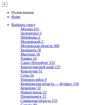
×
Поликлиники
Home
Выбрать город
Москва
431
Зеленоград
5
Щербинка
2
Московский
2
Московская область
360
Балашиха
30
Мытищи
18
Химки
14
Санкт-Петербург
253
Краснодарский край
157
Краснодар
51
Сочи
24
Новороссийск
9
Кемеровская область — Кузбасс
156
Кемерово
32
Новокузнецк
23
Прокопьевск
15
Самарская область
155
Самара
80