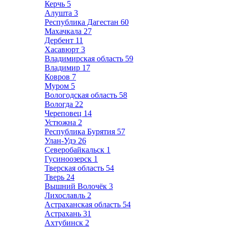
Керчь
5
Алушта
3
Республика Дагестан
60
Махачкала
27
Дербент
11
Хасавюрт
3
Владимирская область
59
Владимир
17
Ковров
7
Муром
5
Вологодская область
58
Вологда
22
Череповец
14
Устюжна
2
Республика Бурятия
57
Улан-Удэ
26
Северобайкальск
1
Гусиноозерск
1
Тверская область
54
Тверь
24
Вышний Волочёк
3
Лихославль
2
Астраханская область
54
Астрахань
31
Ахтубинск
2