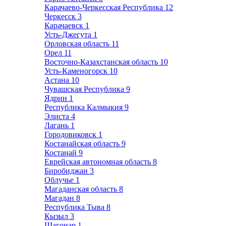
Карачаево-Черкесская Республика
12
Черкесск
3
Карачаевск
1
Усть-Джегута
1
Орловская область
11
Орел
11
Восточно-Казахстанская область
10
Усть-Каменогорск
10
Астана
10
Чувашская Республика
9
Ядрин
1
Республика Калмыкия
9
Элиста
4
Лагань
1
Городовиковск
1
Костанайская область
9
Костанай
9
Еврейская автономная область
8
Биробиджан
3
Облучье
1
Магаданская область
8
Магадан
8
Республика Тыва
8
Кызыл
3
Шагонар
1