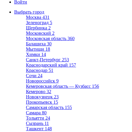
Войти
Выбрать город
Москва
431
Зеленоград
5
Щербинка
2
Московский
2
Московская область
360
Балашиха
30
Мытищи
18
Химки
14
Санкт-Петербург
253
Краснодарский край
157
Краснодар
51
Сочи
24
Новороссийск
9
Кемеровская область — Кузбасс
156
Кемерово
32
Новокузнецк
23
Прокопьевск
15
Самарская область
155
Самара
80
Тольятти
24
Сызрань
11
Ташкент
148