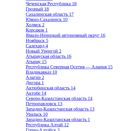
Чеченская Республика
18
Грозный
18
Сахалинская область
17
Южно-Сахалинск
10
Холмск
2
Корсаков
1
Ямало-Ненецкий автономный округ
16
Ноябрьск
5
Салехард
4
Новый Уренгой
2
Атырауская область
16
Атырау
15
Республика Северная Осетия — Алания
15
Владикавказ
10
Алагир
2
Дигора
1
Актюбинская область
14
Актобе
14
Северо-Казахстанская область
14
Петропавловск
13
Западно-Казахстанская область
13
Уральск
10
Западно-Казахтанская область
1
Республика Алтай
12
Горно-Алтайск
3