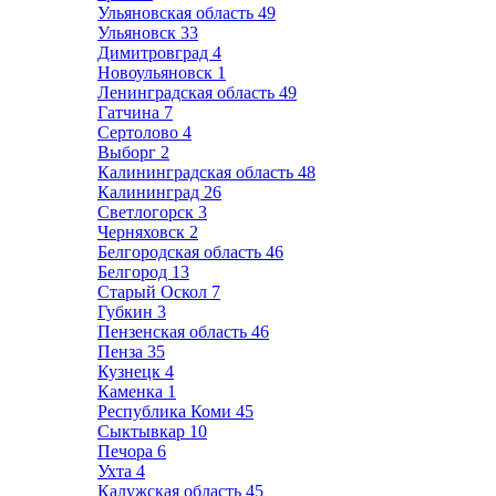
Ульяновская область
49
Ульяновск
33
Димитровград
4
Новоульяновск
1
Ленинградская область
49
Гатчина
7
Сертолово
4
Выборг
2
Калининградская область
48
Калининград
26
Светлогорск
3
Черняховск
2
Белгородская область
46
Белгород
13
Старый Оскол
7
Губкин
3
Пензенская область
46
Пенза
35
Кузнецк
4
Каменка
1
Республика Коми
45
Сыктывкар
10
Печора
6
Ухта
4
Калужская область
45