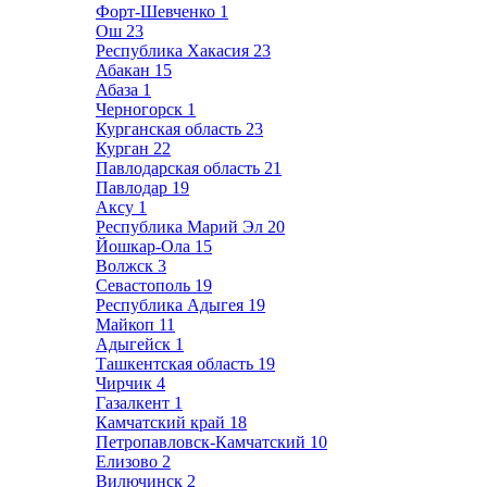
Форт-Шевченко
1
Ош
23
Республика Хакасия
23
Абакан
15
Абаза
1
Черногорск
1
Курганская область
23
Курган
22
Павлодарская область
21
Павлодар
19
Аксу
1
Республика Марий Эл
20
Йошкар-Ола
15
Волжск
3
Севастополь
19
Республика Адыгея
19
Майкоп
11
Адыгейск
1
Ташкентская область
19
Чирчик
4
Газалкент
1
Камчатский край
18
Петропавловск-Камчатский
10
Елизово
2
Вилючинск
2