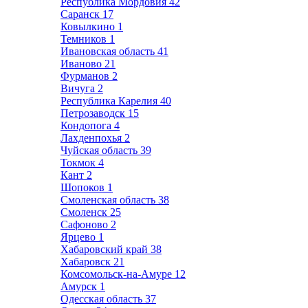
Республика Мордовия
42
Саранск
17
Ковылкино
1
Темников
1
Ивановская область
41
Иваново
21
Фурманов
2
Вичуга
2
Республика Карелия
40
Петрозаводск
15
Кондопога
4
Лахденпохья
2
Чуйская область
39
Токмок
4
Кант
2
Шопоков
1
Смоленская область
38
Смоленск
25
Сафоново
2
Ярцево
1
Хабаровский край
38
Хабаровск
21
Комсомольск-на-Амуре
12
Амурск
1
Одесская область
37