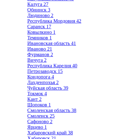
Калуга
27
Обнинск
3
Людиново
2
Республика Мордовия
42
Саранск
17
Ковылкино
1
Темников
1
Ивановская область
41
Иваново
21
Фурманов
2
Вичуга
2
Республика Карелия
40
Петрозаводск
15
Кондопога
4
Лахденпохья
2
Чуйская область
39
Токмок
4
Кант
2
Шопоков
1
Смоленская область
38
Смоленск
25
Сафоново
2
Ярцево
1
Хабаровский край
38
Хабаровск
21