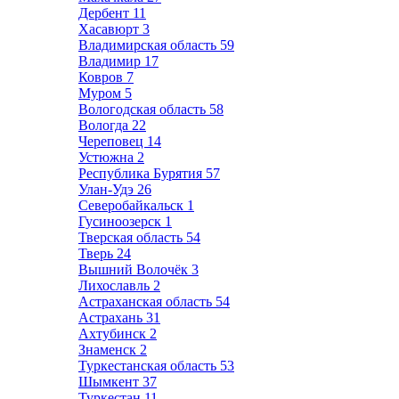
Дербент
11
Хасавюрт
3
Владимирская область
59
Владимир
17
Ковров
7
Муром
5
Вологодская область
58
Вологда
22
Череповец
14
Устюжна
2
Республика Бурятия
57
Улан-Удэ
26
Северобайкальск
1
Гусиноозерск
1
Тверская область
54
Тверь
24
Вышний Волочёк
3
Лихославль
2
Астраханская область
54
Астрахань
31
Ахтубинск
2
Знаменск
2
Туркестанская область
53
Шымкент
37
Туркестан
11