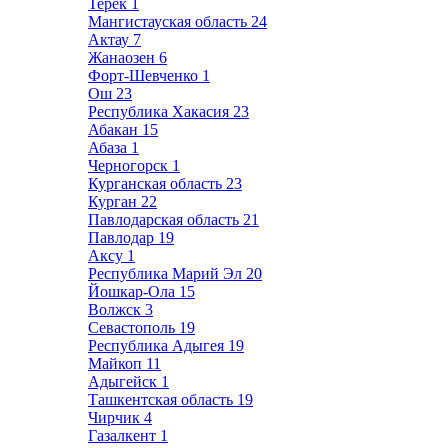
Терек
1
Мангистауская область
24
Актау
7
Жанаозен
6
Форт-Шевченко
1
Ош
23
Республика Хакасия
23
Абакан
15
Абаза
1
Черногорск
1
Курганская область
23
Курган
22
Павлодарская область
21
Павлодар
19
Аксу
1
Республика Марий Эл
20
Йошкар-Ола
15
Волжск
3
Севастополь
19
Республика Адыгея
19
Майкоп
11
Адыгейск
1
Ташкентская область
19
Чирчик
4
Газалкент
1