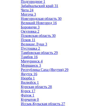
Подгородное
1
Забайкальский край
31
Чита
24
Могоча
3
Новгородская область
30
Великий Новгород
16
Боровичи
3
Окуловка
2
Псковская область
30
Псков
11
Великие Луки
3
Пустошка
2
Тамбовская область
29
Тамбов
16
Мичуринск
4
Моршанск
3
Республика Саха (Якутия)
29
Якутск
16
Нюрба
1
Вилюйск
1
Курская область
28
Курск
17
Фатеж
1
Курчатов
0
Иссык-Кульская область
27