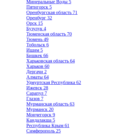
Минеральные Воды
5
Пятигорск
5
Оренбургская область
71
Оренбург
32
Орск
15
Бузулук
4
Тюменская область
70
Тюмень
49
Тобольск
6
Ишим
5
Бишкек
66
Харьковская область
64
Харьков
60
Дергачи
2
Алматы
64
Удмуртская Республика
62
Ижевск
28
Сарапул
7
Глазов
7
Мурманская область
63
Мурманск
20
Мончегорск
9
Кандалакша
5
Республика Крым
61
Симферополь
25