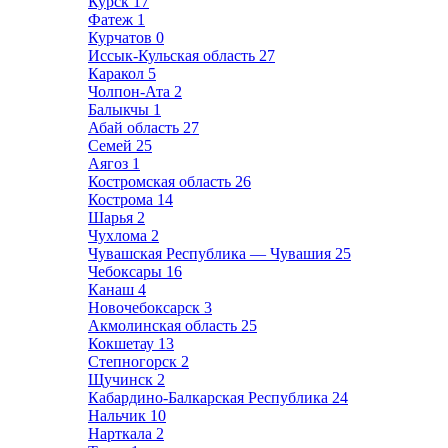
Курск
17
Фатеж
1
Курчатов
0
Иссык-Кульская область
27
Каракол
5
Чолпон-Ата
2
Балыкчы
1
Абай область
27
Семей
25
Аягоз
1
Костромская область
26
Кострома
14
Шарья
2
Чухлома
2
Чувашская Республика — Чувашия
25
Чебоксары
16
Канаш
4
Новочебоксарск
3
Акмолинская область
25
Кокшетау
13
Степногорск
2
Щучинск
2
Кабардино-Балкарская Республика
24
Нальчик
10
Нарткала
2