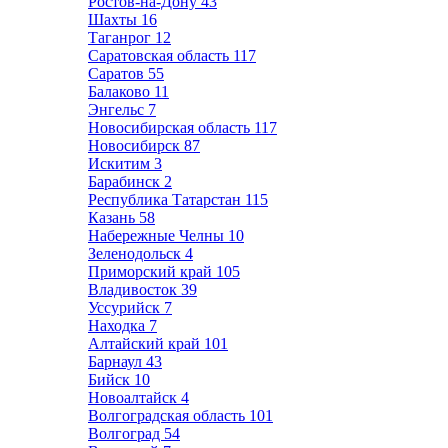
Ростов-на-Дону
43
Шахты
16
Таганрог
12
Саратовская область
117
Саратов
55
Балаково
11
Энгельс
7
Новосибирская область
117
Новосибирск
87
Искитим
3
Барабинск
2
Республика Татарстан
115
Казань
58
Набережные Челны
10
Зеленодольск
4
Приморский край
105
Владивосток
39
Уссурийск
7
Находка
7
Алтайский край
101
Барнаул
43
Бийск
10
Новоалтайск
4
Волгоградская область
101
Волгоград
54