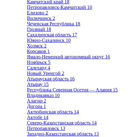
Камчатский край
18
Петропавловск-Камчатский
10
Елизово
2
Вилючинск
2
Чеченская Республика
18
Грозный
18
Сахалинская область
17
Южно-Сахалинск
10
Холмск
2
Корсаков
1
Ямало-Ненецкий автономный округ
16
Ноябрьск
5
Салехард
4
Новый Уренгой
2
Атырауская область
16
Атырау
15
Республика Северная Осетия — Алания
15
Владикавказ
10
Алагир
2
Дигора
1
Актюбинская область
14
Актобе
14
Северо-Казахстанская область
14
Петропавловск
13
Западно-Казахстанская область
13