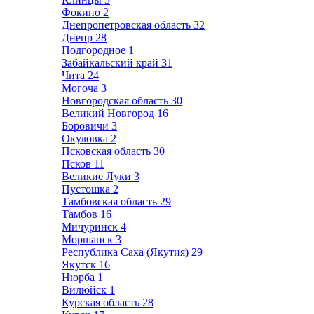
Фокино
2
Днепропетровская область
32
Днепр
28
Подгородное
1
Забайкальский край
31
Чита
24
Могоча
3
Новгородская область
30
Великий Новгород
16
Боровичи
3
Окуловка
2
Псковская область
30
Псков
11
Великие Луки
3
Пустошка
2
Тамбовская область
29
Тамбов
16
Мичуринск
4
Моршанск
3
Республика Саха (Якутия)
29
Якутск
16
Нюрба
1
Вилюйск
1
Курская область
28