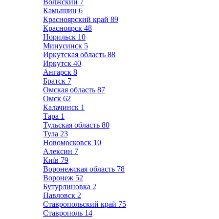
Волжский
7
Камышин
6
Красноярский край
89
Красноярск
48
Норильск
10
Минусинск
5
Иркутская область
88
Иркутск
40
Ангарск
8
Братск
7
Омская область
87
Омск
62
Калачинск
1
Тара
1
Тульская область
80
Тула
23
Новомосковск
10
Алексин
7
Київ
79
Воронежская область
78
Воронеж
52
Бутурлиновка
2
Павловск
2
Ставропольский край
75
Ставрополь
14