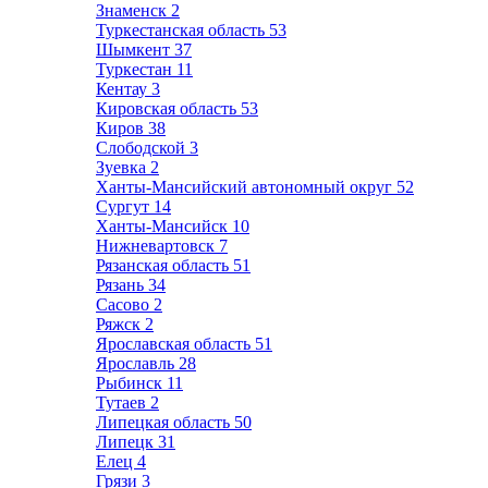
Знаменск
2
Туркестанская область
53
Шымкент
37
Туркестан
11
Кентау
3
Кировская область
53
Киров
38
Слободской
3
Зуевка
2
Ханты-Мансийский автономный округ
52
Сургут
14
Ханты-Мансийск
10
Нижневартовск
7
Рязанская область
51
Рязань
34
Сасово
2
Ряжск
2
Ярославская область
51
Ярославль
28
Рыбинск
11
Тутаев
2
Липецкая область
50
Липецк
31
Елец
4
Грязи
3