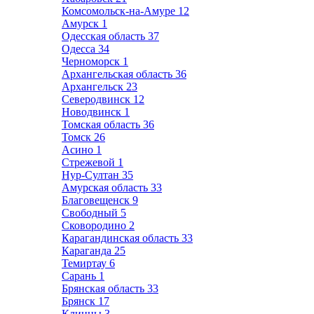
Комсомольск-на-Амуре
12
Амурск
1
Одесская область
37
Одесса
34
Черноморск
1
Архангельская область
36
Архангельск
23
Северодвинск
12
Новодвинск
1
Томская область
36
Томск
26
Асино
1
Стрежевой
1
Нур-Султан
35
Амурская область
33
Благовещенск
9
Свободный
5
Сковородино
2
Карагандинская область
33
Караганда
25
Темиртау
6
Сарань
1
Брянская область
33
Брянск
17
Клинцы
3