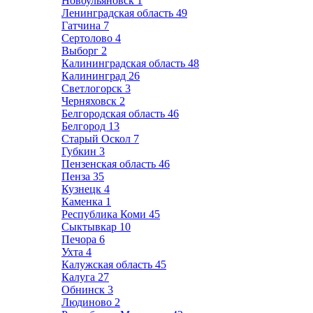
Новоульяновск
1
Ленинградская область
49
Гатчина
7
Сертолово
4
Выборг
2
Калининградская область
48
Калининград
26
Светлогорск
3
Черняховск
2
Белгородская область
46
Белгород
13
Старый Оскол
7
Губкин
3
Пензенская область
46
Пенза
35
Кузнецк
4
Каменка
1
Республика Коми
45
Сыктывкар
10
Печора
6
Ухта
4
Калужская область
45
Калуга
27
Обнинск
3
Людиново
2