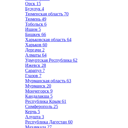
Орск
15
Бузулук
4
Тюменская область
70
Тюмень
49
Тобольск
6
Ишим
5
Бишкек
66
Харьковская область
64
Харьков
60
Дергачи
2
Алматы
64
Удмуртская Республика
62
Ижевск
28
Сарапул
7
Глазов
7
Мурманская область
63
Мурманск
20
Мончегорск
9
Кандалакша
5
Республика Крым
61
Симферополь
25
Керчь
5
Алушта
3
Республика Дагестан
60
Махачкала
27