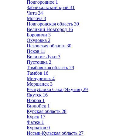
Подгородное
1
Забайкальский край
31
Чита
24
Могоча
3
Новгородская область
30
Великий Новгород
16
Боровичи
3
Окуловка
2
Псковская область
30
Псков
11
Великие Луки
3
Пустошка
2
Тамбовская область
29
Тамбов
16
Мичуринск
4
Моршанск
3
Республика Саха (Якутия)
29
Якутск
16
Нюрба
1
Вилюйск
1
Курская область
28
Курск
17
Фатеж
1
Курчатов
0
Иссык-Кульская область
27