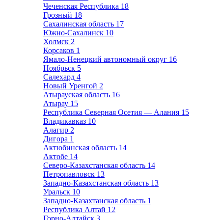
Чеченская Республика
18
Грозный
18
Сахалинская область
17
Южно-Сахалинск
10
Холмск
2
Корсаков
1
Ямало-Ненецкий автономный округ
16
Ноябрьск
5
Салехард
4
Новый Уренгой
2
Атырауская область
16
Атырау
15
Республика Северная Осетия — Алания
15
Владикавказ
10
Алагир
2
Дигора
1
Актюбинская область
14
Актобе
14
Северо-Казахстанская область
14
Петропавловск
13
Западно-Казахстанская область
13
Уральск
10
Западно-Казахтанская область
1
Республика Алтай
12
Горно-Алтайск
3