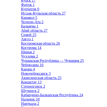
Курск
17
Фатеж
1
Курчатов
0
Иссык-Кульская область
27
Каракол
5
Чолпон-Ата
2
Балыкчы
1
Абай область
27
Семей
25
Аягоз
1
Костромская область
26
Кострома
14
Шарья
2
Чухлома
2
Чувашская Республика — Чувашия
25
Чебоксары
16
Канаш
4
Новочебоксарск
3
Акмолинская область
25
Кокшетау
13
Степногорск
2
Щучинск
2
Кабардино-Балкарская Республика
24
Нальчик
10
Нарткала
2