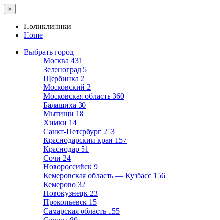
×
Поликлиники
Home
Выбрать город
Москва
431
Зеленоград
5
Щербинка
2
Московский
2
Московская область
360
Балашиха
30
Мытищи
18
Химки
14
Санкт-Петербург
253
Краснодарский край
157
Краснодар
51
Сочи
24
Новороссийск
9
Кемеровская область — Кузбасс
156
Кемерово
32
Новокузнецк
23
Прокопьевск
15
Самарская область
155
Самара
80