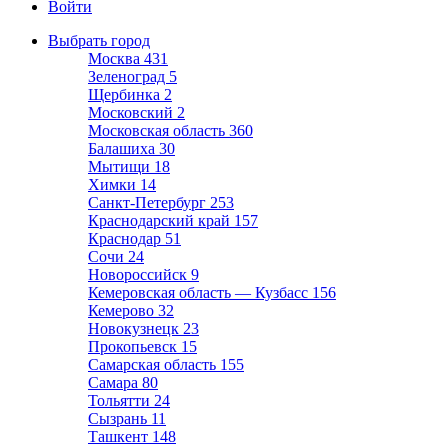
Войти
Выбрать город
Москва
431
Зеленоград
5
Щербинка
2
Московский
2
Московская область
360
Балашиха
30
Мытищи
18
Химки
14
Санкт-Петербург
253
Краснодарский край
157
Краснодар
51
Сочи
24
Новороссийск
9
Кемеровская область — Кузбасс
156
Кемерово
32
Новокузнецк
23
Прокопьевск
15
Самарская область
155
Самара
80
Тольятти
24
Сызрань
11
Ташкент
148