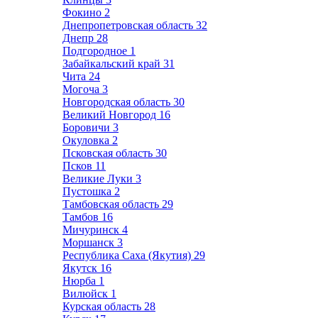
Фокино
2
Днепропетровская область
32
Днепр
28
Подгородное
1
Забайкальский край
31
Чита
24
Могоча
3
Новгородская область
30
Великий Новгород
16
Боровичи
3
Окуловка
2
Псковская область
30
Псков
11
Великие Луки
3
Пустошка
2
Тамбовская область
29
Тамбов
16
Мичуринск
4
Моршанск
3
Республика Саха (Якутия)
29
Якутск
16
Нюрба
1
Вилюйск
1
Курская область
28