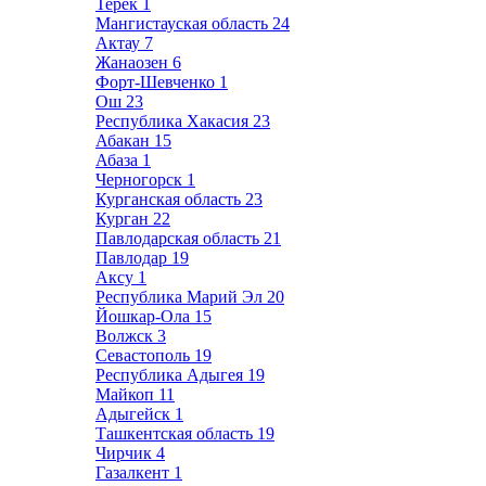
Терек
1
Мангистауская область
24
Актау
7
Жанаозен
6
Форт-Шевченко
1
Ош
23
Республика Хакасия
23
Абакан
15
Абаза
1
Черногорск
1
Курганская область
23
Курган
22
Павлодарская область
21
Павлодар
19
Аксу
1
Республика Марий Эл
20
Йошкар-Ола
15
Волжск
3
Севастополь
19
Республика Адыгея
19
Майкоп
11
Адыгейск
1
Ташкентская область
19
Чирчик
4
Газалкент
1