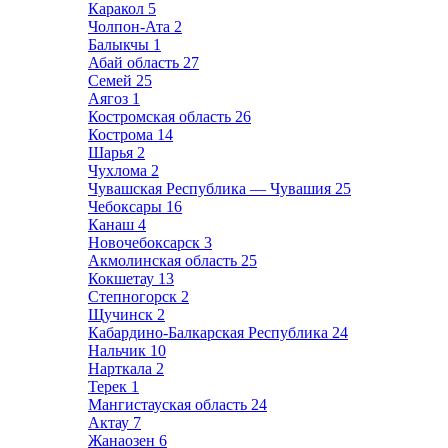
Каракол
5
Чолпон-Ата
2
Балыкчы
1
Абай область
27
Семей
25
Аягоз
1
Костромская область
26
Кострома
14
Шарья
2
Чухлома
2
Чувашская Республика — Чувашия
25
Чебоксары
16
Канаш
4
Новочебоксарск
3
Акмолинская область
25
Кокшетау
13
Степногорск
2
Щучинск
2
Кабардино-Балкарская Республика
24
Нальчик
10
Нарткала
2
Терек
1
Мангистауская область
24
Актау
7
Жанаозен
6