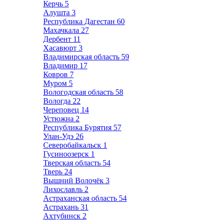
Керчь
5
Алушта
3
Республика Дагестан
60
Махачкала
27
Дербент
11
Хасавюрт
3
Владимирская область
59
Владимир
17
Ковров
7
Муром
5
Вологодская область
58
Вологда
22
Череповец
14
Устюжна
2
Республика Бурятия
57
Улан-Удэ
26
Северобайкальск
1
Гусиноозерск
1
Тверская область
54
Тверь
24
Вышний Волочёк
3
Лихославль
2
Астраханская область
54
Астрахань
31
Ахтубинск
2