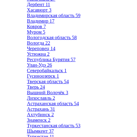
Дербент
11
Хасавюрт
3
Владимирская область
59
Владимир
17
Ковров
7
Муром
5
Вологодская область
58
Вологда
22
Череповец
14
Устюжна
2
Республика Бурятия
57
Улан-Удэ
26
Северобайкальск
1
Гусиноозерск
1
Тверская область
54
Тверь
24
Вышний Волочёк
3
Лихославль
2
Астраханская область
54
Астрахань
31
Ахтубинск
2
Знаменск
2
Туркестанская область
53
Шымкент
37
Туркестан
11