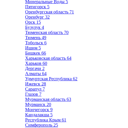
Минеральные Воды
5
Пятигорск
5
Оренбургская область
71
Оренбург
32
Орск
15
Бузулук
4
Тюменская область
70
Тюмень
49
Тобольск
6
Ишим
5
Бишкек
66
Харьковская область
64
Харьков
60
Дергачи
2
Алматы
64
Удмуртская Республика
62
Ижевск
28
Сарапул
7
Глазов
7
Мурманская область
63
Мурманск
20
Мончегорск
9
Кандалакша
5
Республика Крым
61
Симферополь
25