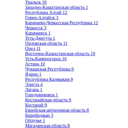
Уральск
10
Западно-Казахтанская область
1
Республика Алтай
12
Горно-Алтайск
3
Карачаево-Черкесская Республика
12
Черкесск
3
Карачаевск
1
Усть-Джегута
1
Орловская область
11
Орел
11
Восточно-Казахстанская область
10
Усть-Каменогорск
10
Астана
10
Чувашская Республика
9
Ядрин
1
Республика Калмыкия
9
Элиста
4
Лагань
1
Городовиковск
1
Костанайская область
9
Костанай
9
Еврейская автономная область
8
Биробиджан
3
Облучье
1
Магаданская область
8