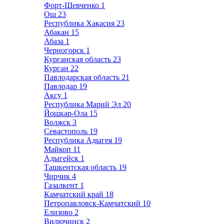
Форт-Шевченко
1
Ош
23
Республика Хакасия
23
Абакан
15
Абаза
1
Черногорск
1
Курганская область
23
Курган
22
Павлодарская область
21
Павлодар
19
Аксу
1
Республика Марий Эл
20
Йошкар-Ола
15
Волжск
3
Севастополь
19
Республика Адыгея
19
Майкоп
11
Адыгейск
1
Ташкентская область
19
Чирчик
4
Газалкент
1
Камчатский край
18
Петропавловск-Камчатский
10
Елизово
2
Вилючинск
2