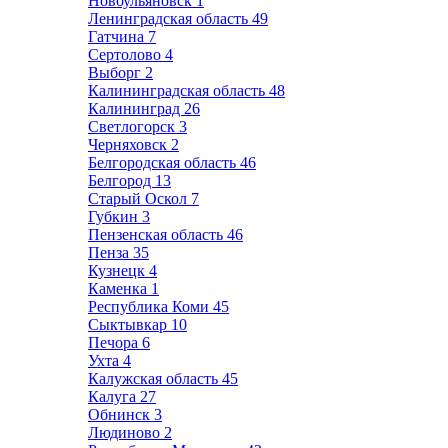
Новоульяновск
1
Ленинградская область
49
Гатчина
7
Сертолово
4
Выборг
2
Калининградская область
48
Калининград
26
Светлогорск
3
Черняховск
2
Белгородская область
46
Белгород
13
Старый Оскол
7
Губкин
3
Пензенская область
46
Пенза
35
Кузнецк
4
Каменка
1
Республика Коми
45
Сыктывкар
10
Печора
6
Ухта
4
Калужская область
45
Калуга
27
Обнинск
3
Людиново
2