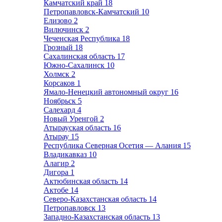
Камчатский край
18
Петропавловск-Камчатский
10
Елизово
2
Вилючинск
2
Чеченская Республика
18
Грозный
18
Сахалинская область
17
Южно-Сахалинск
10
Холмск
2
Корсаков
1
Ямало-Ненецкий автономный округ
16
Ноябрьск
5
Салехард
4
Новый Уренгой
2
Атырауская область
16
Атырау
15
Республика Северная Осетия — Алания
15
Владикавказ
10
Алагир
2
Дигора
1
Актюбинская область
14
Актобе
14
Северо-Казахстанская область
14
Петропавловск
13
Западно-Казахстанская область
13