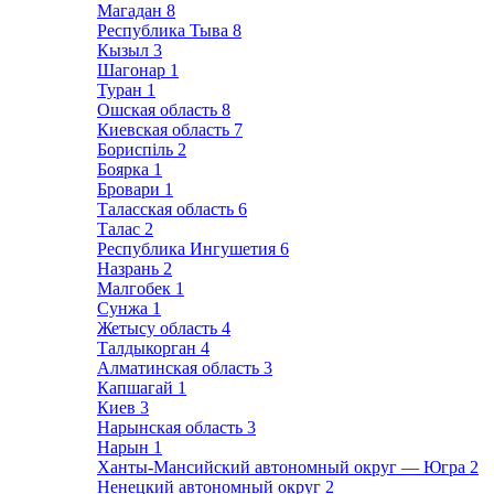
Магадан
8
Республика Тыва
8
Кызыл
3
Шагонар
1
Туран
1
Ошская область
8
Киевская область
7
Бориспіль
2
Боярка
1
Бровари
1
Таласская область
6
Талас
2
Республика Ингушетия
6
Назрань
2
Малгобек
1
Сунжа
1
Жетысу область
4
Талдыкорган
4
Алматинская область
3
Капшагай
1
Киев
3
Нарынская область
3
Нарын
1
Ханты-Мансийский автономный округ — Югра
2
Ненецкий автономный округ
2