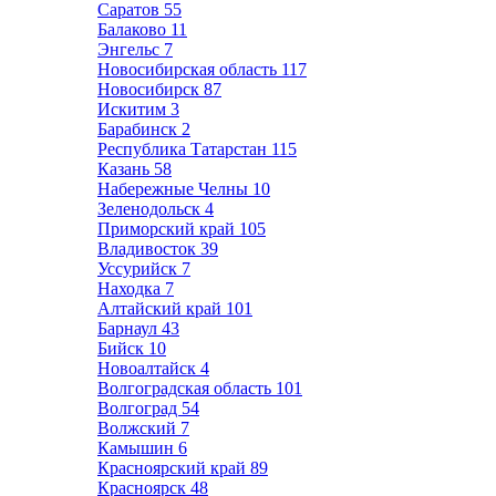
Саратов
55
Балаково
11
Энгельс
7
Новосибирская область
117
Новосибирск
87
Искитим
3
Барабинск
2
Республика Татарстан
115
Казань
58
Набережные Челны
10
Зеленодольск
4
Приморский край
105
Владивосток
39
Уссурийск
7
Находка
7
Алтайский край
101
Барнаул
43
Бийск
10
Новоалтайск
4
Волгоградская область
101
Волгоград
54
Волжский
7
Камышин
6
Красноярский край
89
Красноярск
48