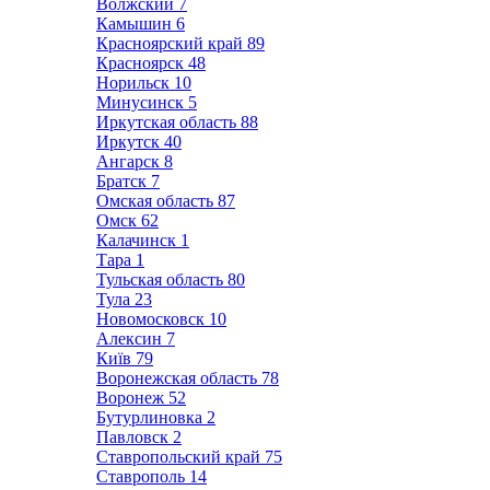
Волжский
7
Камышин
6
Красноярский край
89
Красноярск
48
Норильск
10
Минусинск
5
Иркутская область
88
Иркутск
40
Ангарск
8
Братск
7
Омская область
87
Омск
62
Калачинск
1
Тара
1
Тульская область
80
Тула
23
Новомосковск
10
Алексин
7
Київ
79
Воронежская область
78
Воронеж
52
Бутурлиновка
2
Павловск
2
Ставропольский край
75
Ставрополь
14