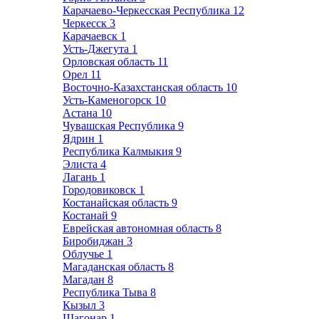
Карачаево-Черкесская Республика
12
Черкесск
3
Карачаевск
1
Усть-Джегута
1
Орловская область
11
Орел
11
Восточно-Казахстанская область
10
Усть-Каменогорск
10
Астана
10
Чувашская Республика
9
Ядрин
1
Республика Калмыкия
9
Элиста
4
Лагань
1
Городовиковск
1
Костанайская область
9
Костанай
9
Еврейская автономная область
8
Биробиджан
3
Облучье
1
Магаданская область
8
Магадан
8
Республика Тыва
8
Кызыл
3
Шагонар
1