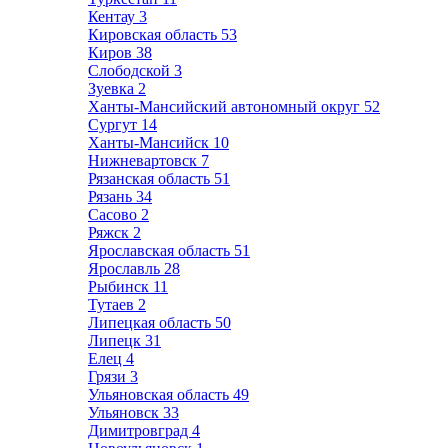
Кентау
3
Кировская область
53
Киров
38
Слободской
3
Зуевка
2
Ханты-Мансийский автономный округ
52
Сургут
14
Ханты-Мансийск
10
Нижневартовск
7
Рязанская область
51
Рязань
34
Сасово
2
Ряжск
2
Ярославская область
51
Ярославль
28
Рыбинск
11
Тутаев
2
Липецкая область
50
Липецк
31
Елец
4
Грязи
3
Ульяновская область
49
Ульяновск
33
Димитровград
4