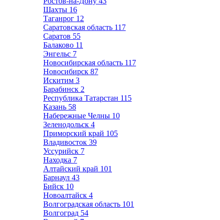
Ростов-на-Дону
43
Шахты
16
Таганрог
12
Саратовская область
117
Саратов
55
Балаково
11
Энгельс
7
Новосибирская область
117
Новосибирск
87
Искитим
3
Барабинск
2
Республика Татарстан
115
Казань
58
Набережные Челны
10
Зеленодольск
4
Приморский край
105
Владивосток
39
Уссурийск
7
Находка
7
Алтайский край
101
Барнаул
43
Бийск
10
Новоалтайск
4
Волгоградская область
101
Волгоград
54