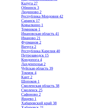
Калуга
27
Обнинск
3
Людиново
2
Республика Мордовия
42
Саранск
17
Ковылкино
1
Темников
1
Ивановская область
41
Иваново
21
Фурманов
2
Вичуга
2
Республика Карелия
40
Петрозаводск
15
Кондопога
4
Лахденпохья
2
Чуйская область
39
Токмок
4
Кант
2
Шопоков
1
Смоленская область
38
Смоленск
25
Сафоново
2
Ярцево
1
Хабаровский край
38
Хабаровск
21