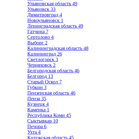
Ульяновская область
49
Ульяновск
33
Димитровград
4
Новоульяновск
1
Ленинградская область
49
Гатчина
7
Сертолово
4
Выборг
2
Калининградская область
48
Калининград
26
Светлогорск
3
Черняховск
2
Белгородская область
46
Белгород
13
Старый Оскол
7
Губкин
3
Пензенская область
46
Пенза
35
Кузнецк
4
Каменка
1
Республика Коми
45
Сыктывкар
10
Печора
6
Ухта
4
Калужская область
45