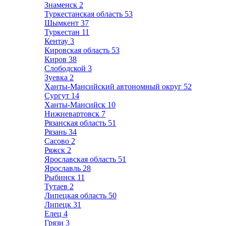
Знаменск
2
Туркестанская область
53
Шымкент
37
Туркестан
11
Кентау
3
Кировская область
53
Киров
38
Слободской
3
Зуевка
2
Ханты-Мансийский автономный округ
52
Сургут
14
Ханты-Мансийск
10
Нижневартовск
7
Рязанская область
51
Рязань
34
Сасово
2
Ряжск
2
Ярославская область
51
Ярославль
28
Рыбинск
11
Тутаев
2
Липецкая область
50
Липецк
31
Елец
4
Грязи
3