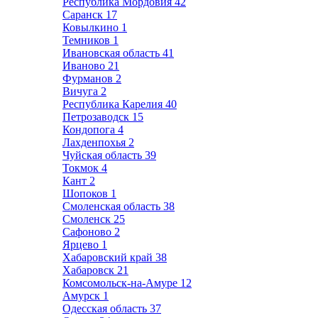
Республика Мордовия
42
Саранск
17
Ковылкино
1
Темников
1
Ивановская область
41
Иваново
21
Фурманов
2
Вичуга
2
Республика Карелия
40
Петрозаводск
15
Кондопога
4
Лахденпохья
2
Чуйская область
39
Токмок
4
Кант
2
Шопоков
1
Смоленская область
38
Смоленск
25
Сафоново
2
Ярцево
1
Хабаровский край
38
Хабаровск
21
Комсомольск-на-Амуре
12
Амурск
1
Одесская область
37