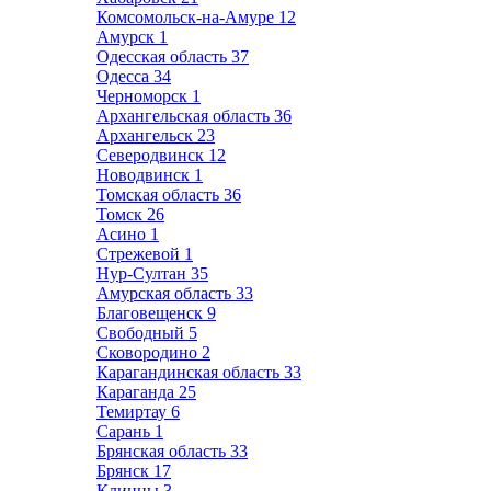
Комсомольск-на-Амуре
12
Амурск
1
Одесская область
37
Одесса
34
Черноморск
1
Архангельская область
36
Архангельск
23
Северодвинск
12
Новодвинск
1
Томская область
36
Томск
26
Асино
1
Стрежевой
1
Нур-Султан
35
Амурская область
33
Благовещенск
9
Свободный
5
Сковородино
2
Карагандинская область
33
Караганда
25
Темиртау
6
Сарань
1
Брянская область
33
Брянск
17
Клинцы
3