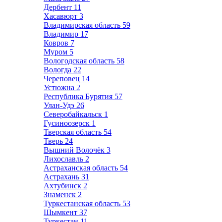
Дербент
11
Хасавюрт
3
Владимирская область
59
Владимир
17
Ковров
7
Муром
5
Вологодская область
58
Вологда
22
Череповец
14
Устюжна
2
Республика Бурятия
57
Улан-Удэ
26
Северобайкальск
1
Гусиноозерск
1
Тверская область
54
Тверь
24
Вышний Волочёк
3
Лихославль
2
Астраханская область
54
Астрахань
31
Ахтубинск
2
Знаменск
2
Туркестанская область
53
Шымкент
37
Туркестан
11