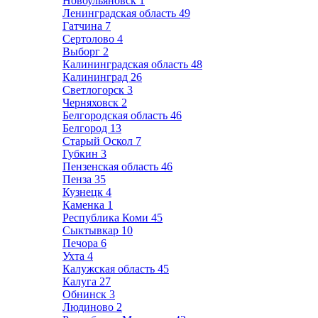
Новоульяновск
1
Ленинградская область
49
Гатчина
7
Сертолово
4
Выборг
2
Калининградская область
48
Калининград
26
Светлогорск
3
Черняховск
2
Белгородская область
46
Белгород
13
Старый Оскол
7
Губкин
3
Пензенская область
46
Пенза
35
Кузнецк
4
Каменка
1
Республика Коми
45
Сыктывкар
10
Печора
6
Ухта
4
Калужская область
45
Калуга
27
Обнинск
3
Людиново
2