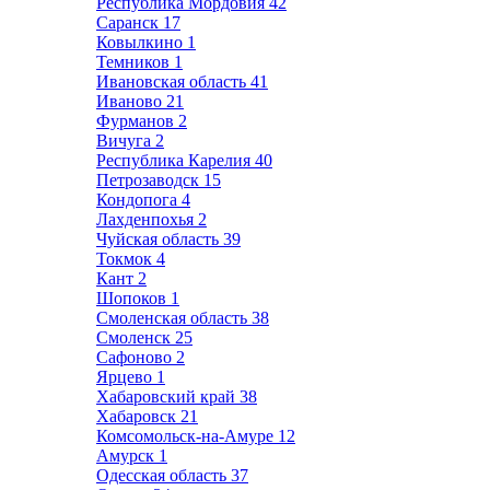
Республика Мордовия
42
Саранск
17
Ковылкино
1
Темников
1
Ивановская область
41
Иваново
21
Фурманов
2
Вичуга
2
Республика Карелия
40
Петрозаводск
15
Кондопога
4
Лахденпохья
2
Чуйская область
39
Токмок
4
Кант
2
Шопоков
1
Смоленская область
38
Смоленск
25
Сафоново
2
Ярцево
1
Хабаровский край
38
Хабаровск
21
Комсомольск-на-Амуре
12
Амурск
1
Одесская область
37