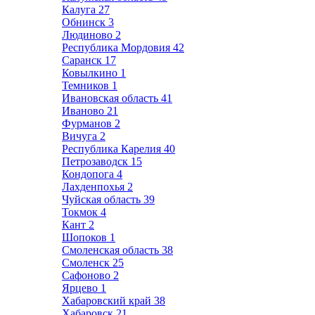
Калуга
27
Обнинск
3
Людиново
2
Республика Мордовия
42
Саранск
17
Ковылкино
1
Темников
1
Ивановская область
41
Иваново
21
Фурманов
2
Вичуга
2
Республика Карелия
40
Петрозаводск
15
Кондопога
4
Лахденпохья
2
Чуйская область
39
Токмок
4
Кант
2
Шопоков
1
Смоленская область
38
Смоленск
25
Сафоново
2
Ярцево
1
Хабаровский край
38
Хабаровск
21