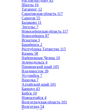
Ростов-на-Дону
43
Шахты
16
Таганрог
12
Саратовская область
117
Саратов
55
Балаково
11
Энгельс
7
Новосибирская область
117
Новосибирск
87
Искитим
3
Барабинск
2
Республика Татарстан
115
Казань
58
Набережные Челны
10
Зеленодольск
4
Приморский край
105
Владивосток
39
Уссурийск
7
Находка
7
Алтайский край
101
Барнаул
43
Бийск
10
Новоалтайск
4
Волгоградская область
101
Волгоград
54