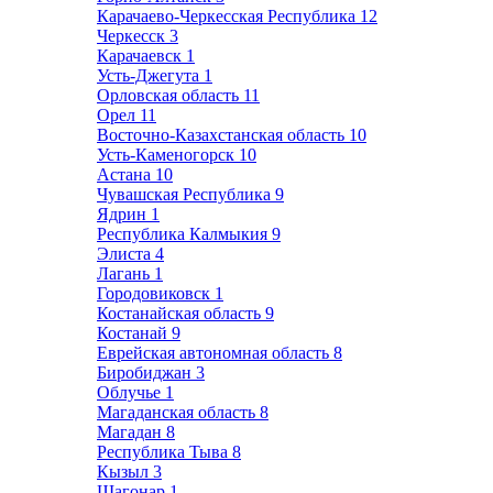
Карачаево-Черкесская Республика
12
Черкесск
3
Карачаевск
1
Усть-Джегута
1
Орловская область
11
Орел
11
Восточно-Казахстанская область
10
Усть-Каменогорск
10
Астана
10
Чувашская Республика
9
Ядрин
1
Республика Калмыкия
9
Элиста
4
Лагань
1
Городовиковск
1
Костанайская область
9
Костанай
9
Еврейская автономная область
8
Биробиджан
3
Облучье
1
Магаданская область
8
Магадан
8
Республика Тыва
8
Кызыл
3
Шагонар
1