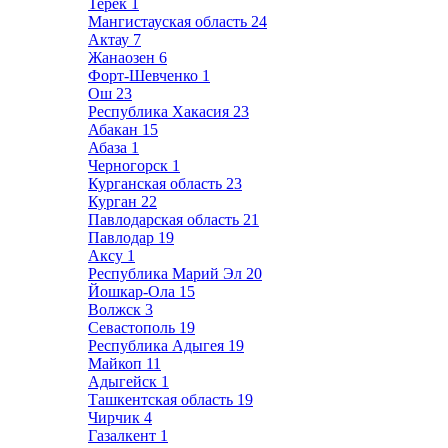
Терек
1
Мангистауская область
24
Актау
7
Жанаозен
6
Форт-Шевченко
1
Ош
23
Республика Хакасия
23
Абакан
15
Абаза
1
Черногорск
1
Курганская область
23
Курган
22
Павлодарская область
21
Павлодар
19
Аксу
1
Республика Марий Эл
20
Йошкар-Ола
15
Волжск
3
Севастополь
19
Республика Адыгея
19
Майкоп
11
Адыгейск
1
Ташкентская область
19
Чирчик
4
Газалкент
1