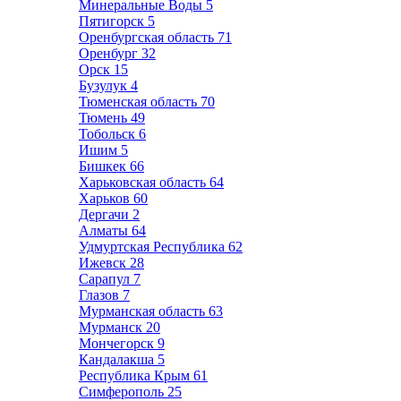
Минеральные Воды
5
Пятигорск
5
Оренбургская область
71
Оренбург
32
Орск
15
Бузулук
4
Тюменская область
70
Тюмень
49
Тобольск
6
Ишим
5
Бишкек
66
Харьковская область
64
Харьков
60
Дергачи
2
Алматы
64
Удмуртская Республика
62
Ижевск
28
Сарапул
7
Глазов
7
Мурманская область
63
Мурманск
20
Мончегорск
9
Кандалакша
5
Республика Крым
61
Симферополь
25