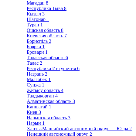
Магадан
8
Республика Тыва
8
Кызыл
3
Шагонар
1
Туран
1
Ошская область
8
Киевская область
7
Бориспіль
2
Боярка
1
Бровари
1
Таласская область
6
Талас
2
Республика Ингушетия
6
Назрань
2
Малгобек
1
Сунжа
1
Жетысу область
4
Талдыкорган
4
Алматинская область
3
Капшагай
1
Киев
3
Нарынская область
3
Нарын
1
Ханты-Мансийский автономный округ — Югра
2
Ненецкий автономный округ
2