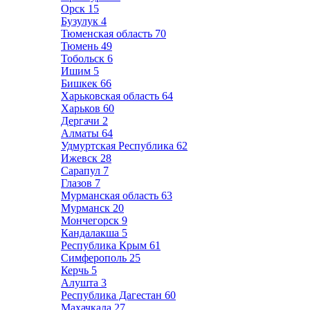
Орск
15
Бузулук
4
Тюменская область
70
Тюмень
49
Тобольск
6
Ишим
5
Бишкек
66
Харьковская область
64
Харьков
60
Дергачи
2
Алматы
64
Удмуртская Республика
62
Ижевск
28
Сарапул
7
Глазов
7
Мурманская область
63
Мурманск
20
Мончегорск
9
Кандалакша
5
Республика Крым
61
Симферополь
25
Керчь
5
Алушта
3
Республика Дагестан
60
Махачкала
27