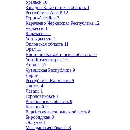
Уральск
10
Западно-Казахтанская область
1
Республика Алтай
12
Горно-Алтайск
3
Карачаево-Черкесская Республика
12
Черкесск
3
Карачаевск
1
Усть-Джегута
1
Орловская область
11
Орел
11
Восточно-Казахстанская область
10
Усть-Каменогорск
10
Астана
10
Чувашская Республика
9
Ядрин
1
Республика Калмыкия
9
Элиста
4
Лагань
1
Городовиковск
1
Костанайская область
9
Костанай
9
Еврейская автономная область
8
Биробиджан
3
Облучье
1
Магаданская область
8