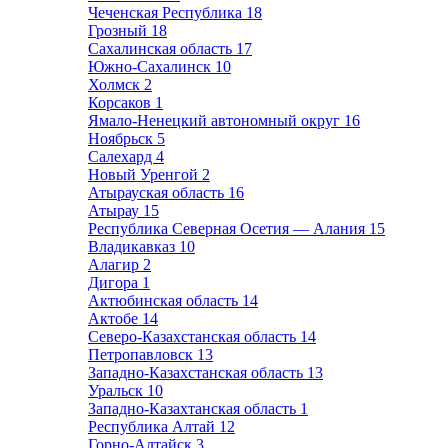
Чеченская Республика
18
Грозный
18
Сахалинская область
17
Южно-Сахалинск
10
Холмск
2
Корсаков
1
Ямало-Ненецкий автономный округ
16
Ноябрьск
5
Салехард
4
Новый Уренгой
2
Атырауская область
16
Атырау
15
Республика Северная Осетия — Алания
15
Владикавказ
10
Алагир
2
Дигора
1
Актюбинская область
14
Актобе
14
Северо-Казахстанская область
14
Петропавловск
13
Западно-Казахстанская область
13
Уральск
10
Западно-Казахтанская область
1
Республика Алтай
12
Горно-Алтайск
3