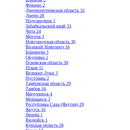
Фокино
2
Днепропетровская область
32
Днепр
28
Подгородное
1
Забайкальский край
31
Чита
24
Могоча
3
Новгородская область
30
Великий Новгород
16
Боровичи
3
Окуловка
2
Псковская область
30
Псков
11
Великие Луки
3
Пустошка
2
Тамбовская область
29
Тамбов
16
Мичуринск
4
Моршанск
3
Республика Саха (Якутия)
29
Якутск
16
Нюрба
1
Вилюйск
1
Курская область
28