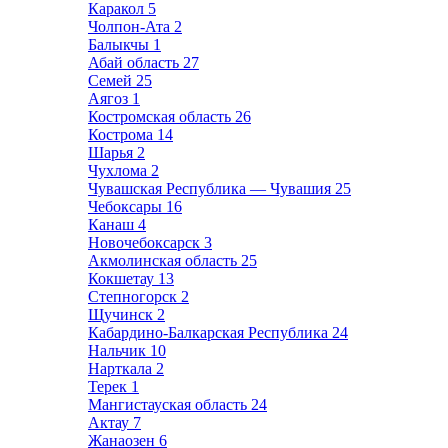
Каракол
5
Чолпон-Ата
2
Балыкчы
1
Абай область
27
Семей
25
Аягоз
1
Костромская область
26
Кострома
14
Шарья
2
Чухлома
2
Чувашская Республика — Чувашия
25
Чебоксары
16
Канаш
4
Новочебоксарск
3
Акмолинская область
25
Кокшетау
13
Степногорск
2
Щучинск
2
Кабардино-Балкарская Республика
24
Нальчик
10
Нарткала
2
Терек
1
Мангистауская область
24
Актау
7
Жанаозен
6