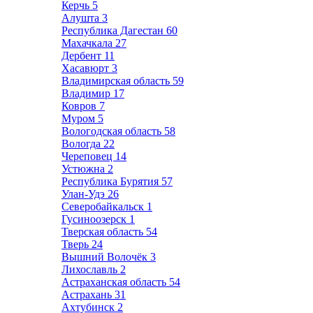
Керчь
5
Алушта
3
Республика Дагестан
60
Махачкала
27
Дербент
11
Хасавюрт
3
Владимирская область
59
Владимир
17
Ковров
7
Муром
5
Вологодская область
58
Вологда
22
Череповец
14
Устюжна
2
Республика Бурятия
57
Улан-Удэ
26
Северобайкальск
1
Гусиноозерск
1
Тверская область
54
Тверь
24
Вышний Волочёк
3
Лихославль
2
Астраханская область
54
Астрахань
31
Ахтубинск
2