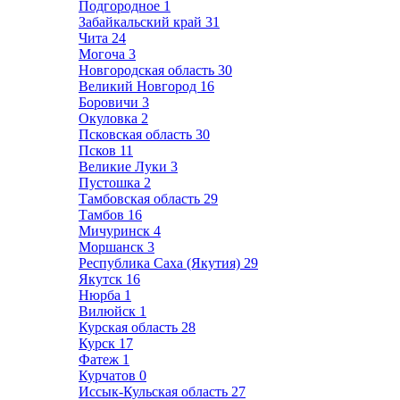
Подгородное
1
Забайкальский край
31
Чита
24
Могоча
3
Новгородская область
30
Великий Новгород
16
Боровичи
3
Окуловка
2
Псковская область
30
Псков
11
Великие Луки
3
Пустошка
2
Тамбовская область
29
Тамбов
16
Мичуринск
4
Моршанск
3
Республика Саха (Якутия)
29
Якутск
16
Нюрба
1
Вилюйск
1
Курская область
28
Курск
17
Фатеж
1
Курчатов
0
Иссык-Кульская область
27