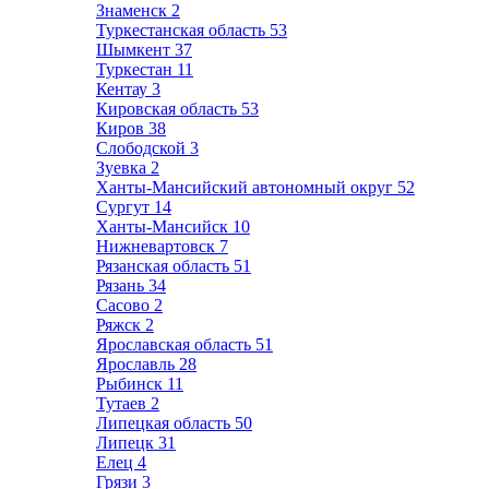
Знаменск
2
Туркестанская область
53
Шымкент
37
Туркестан
11
Кентау
3
Кировская область
53
Киров
38
Слободской
3
Зуевка
2
Ханты-Мансийский автономный округ
52
Сургут
14
Ханты-Мансийск
10
Нижневартовск
7
Рязанская область
51
Рязань
34
Сасово
2
Ряжск
2
Ярославская область
51
Ярославль
28
Рыбинск
11
Тутаев
2
Липецкая область
50
Липецк
31
Елец
4
Грязи
3