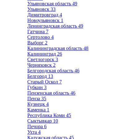
Ульяновская область
49
Ульяновск
33
Димитровград
4
Новоульяновск
1
Ленинградская область
49
Гатчина
7
Сертолово
4
Выборг
2
Калининградская область
48
Калининград
26
Светлогорск
3
Черняховск
2
Белгородская область
46
Белгород
13
Старый Оскол
7
Губкин
3
Пензенская область
46
Пенза
35
Кузнецк
4
Каменка
1
Республика Коми
45
Сыктывкар
10
Печора
6
Ухта
4
Калужская область
45