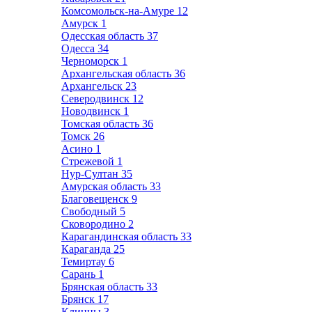
Комсомольск-на-Амуре
12
Амурск
1
Одесская область
37
Одесса
34
Черноморск
1
Архангельская область
36
Архангельск
23
Северодвинск
12
Новодвинск
1
Томская область
36
Томск
26
Асино
1
Стрежевой
1
Нур-Султан
35
Амурская область
33
Благовещенск
9
Свободный
5
Сковородино
2
Карагандинская область
33
Караганда
25
Темиртау
6
Сарань
1
Брянская область
33
Брянск
17
Клинцы
3