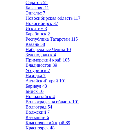
Саратов
55
Балаково
11
Энгельс
7
Новосибирская область
117
Новосибирск
87
Искитим
3
Барабинск
2
Республика Татарстан
115
Казань
58
Набережные Челны
10
Зеленодольск
4
Приморский край
105
Владивосток
39
Уссурийск
7
Находка
7
Алтайский край
101
Барнаул
43
Бийск
10
Новоалтайск
4
Волгоградская область
101
Волгоград
54
Волжский
7
Камышин
6
Красноярский край
89
Красноярск
48