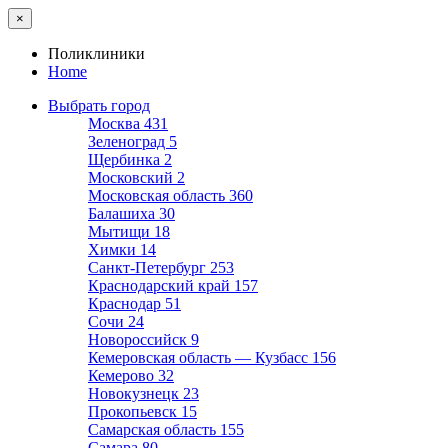
×
Поликлиники
Home
Выбрать город
Москва
431
Зеленоград
5
Щербинка
2
Московский
2
Московская область
360
Балашиха
30
Мытищи
18
Химки
14
Санкт-Петербург
253
Краснодарский край
157
Краснодар
51
Сочи
24
Новороссийск
9
Кемеровская область — Кузбасс
156
Кемерово
32
Новокузнецк
23
Прокопьевск
15
Самарская область
155
Самара
80