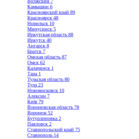
Волжский
7
Камышин
6
Красноярский край
89
Красноярск
48
Норильск
10
Минусинск
5
Иркутская область
88
Иркутск
40
Ангарск
8
Братск
7
Омская область
87
Омск
62
Калачинск
1
Тара
1
Тульская область
80
Тула
23
Новомосковск
10
Алексин
7
Київ
79
Воронежская область
78
Воронеж
52
Бутурлиновка
2
Павловск
2
Ставропольский край
75
Ставрополь
14