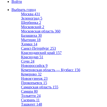
Войти
Выбрать город
Москва
431
Зеленоград
5
Щербинка
2
Московский
2
Московская область
360
Балашиха
30
Мытищи
18
Химки
14
Санкт-Петербург
253
Краснодарский край
157
Краснодар
51
Сочи
24
Новороссийск
9
Кемеровская область — Кузбасс
156
Кемерово
32
Новокузнецк
23
Прокопьевск
15
Самарская область
155
Самара
80
Тольятти
24
Сызрань
11
Ташкент
148