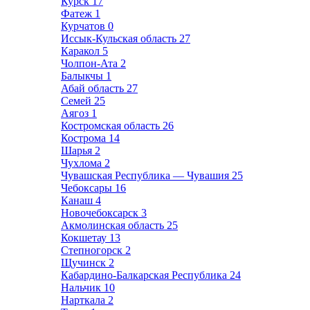
Курск
17
Фатеж
1
Курчатов
0
Иссык-Кульская область
27
Каракол
5
Чолпон-Ата
2
Балыкчы
1
Абай область
27
Семей
25
Аягоз
1
Костромская область
26
Кострома
14
Шарья
2
Чухлома
2
Чувашская Республика — Чувашия
25
Чебоксары
16
Канаш
4
Новочебоксарск
3
Акмолинская область
25
Кокшетау
13
Степногорск
2
Щучинск
2
Кабардино-Балкарская Республика
24
Нальчик
10
Нарткала
2