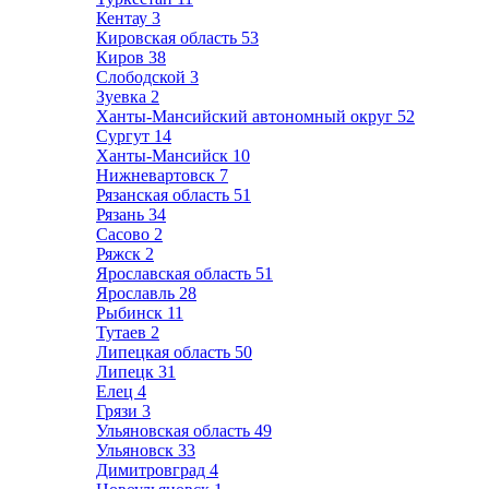
Кентау
3
Кировская область
53
Киров
38
Слободской
3
Зуевка
2
Ханты-Мансийский автономный округ
52
Сургут
14
Ханты-Мансийск
10
Нижневартовск
7
Рязанская область
51
Рязань
34
Сасово
2
Ряжск
2
Ярославская область
51
Ярославль
28
Рыбинск
11
Тутаев
2
Липецкая область
50
Липецк
31
Елец
4
Грязи
3
Ульяновская область
49
Ульяновск
33
Димитровград
4