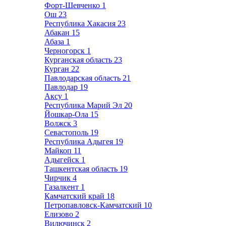
Форт-Шевченко
1
Ош
23
Республика Хакасия
23
Абакан
15
Абаза
1
Черногорск
1
Курганская область
23
Курган
22
Павлодарская область
21
Павлодар
19
Аксу
1
Республика Марий Эл
20
Йошкар-Ола
15
Волжск
3
Севастополь
19
Республика Адыгея
19
Майкоп
11
Адыгейск
1
Ташкентская область
19
Чирчик
4
Газалкент
1
Камчатский край
18
Петропавловск-Камчатский
10
Елизово
2
Вилючинск
2