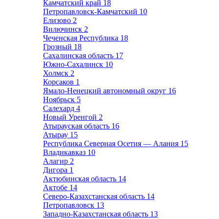
Камчатский край
18
Петропавловск-Камчатский
10
Елизово
2
Вилючинск
2
Чеченская Республика
18
Грозный
18
Сахалинская область
17
Южно-Сахалинск
10
Холмск
2
Корсаков
1
Ямало-Ненецкий автономный округ
16
Ноябрьск
5
Салехард
4
Новый Уренгой
2
Атырауская область
16
Атырау
15
Республика Северная Осетия — Алания
15
Владикавказ
10
Алагир
2
Дигора
1
Актюбинская область
14
Актобе
14
Северо-Казахстанская область
14
Петропавловск
13
Западно-Казахстанская область
13