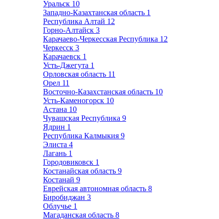
Уральск
10
Западно-Казахтанская область
1
Республика Алтай
12
Горно-Алтайск
3
Карачаево-Черкесская Республика
12
Черкесск
3
Карачаевск
1
Усть-Джегута
1
Орловская область
11
Орел
11
Восточно-Казахстанская область
10
Усть-Каменогорск
10
Астана
10
Чувашская Республика
9
Ядрин
1
Республика Калмыкия
9
Элиста
4
Лагань
1
Городовиковск
1
Костанайская область
9
Костанай
9
Еврейская автономная область
8
Биробиджан
3
Облучье
1
Магаданская область
8