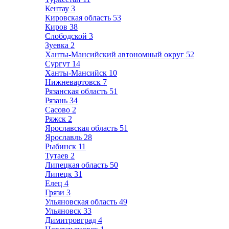
Кентау
3
Кировская область
53
Киров
38
Слободской
3
Зуевка
2
Ханты-Мансийский автономный округ
52
Сургут
14
Ханты-Мансийск
10
Нижневартовск
7
Рязанская область
51
Рязань
34
Сасово
2
Ряжск
2
Ярославская область
51
Ярославль
28
Рыбинск
11
Тутаев
2
Липецкая область
50
Липецк
31
Елец
4
Грязи
3
Ульяновская область
49
Ульяновск
33
Димитровград
4