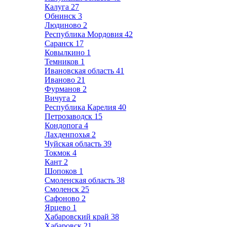
Калуга
27
Обнинск
3
Людиново
2
Республика Мордовия
42
Саранск
17
Ковылкино
1
Темников
1
Ивановская область
41
Иваново
21
Фурманов
2
Вичуга
2
Республика Карелия
40
Петрозаводск
15
Кондопога
4
Лахденпохья
2
Чуйская область
39
Токмок
4
Кант
2
Шопоков
1
Смоленская область
38
Смоленск
25
Сафоново
2
Ярцево
1
Хабаровский край
38
Хабаровск
21