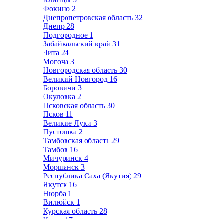
Фокино
2
Днепропетровская область
32
Днепр
28
Подгородное
1
Забайкальский край
31
Чита
24
Могоча
3
Новгородская область
30
Великий Новгород
16
Боровичи
3
Окуловка
2
Псковская область
30
Псков
11
Великие Луки
3
Пустошка
2
Тамбовская область
29
Тамбов
16
Мичуринск
4
Моршанск
3
Республика Саха (Якутия)
29
Якутск
16
Нюрба
1
Вилюйск
1
Курская область
28