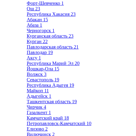
Форт-Шевченко
1
Ош
23
Республика Хакасия
23
Абакан
15
Абаза
1
Черногорск
1
Курганская область
23
Курган
22
Павлодарская область
21
Павлодар
19
Аксу
1
Республика Марий Эл
20
Йошкар-Ола
15
Волжск
3
Севастополь
19
Республика Адыгея
19
Майкоп
11
Адыгейск
1
Ташкентская область
19
Чирчик
4
Газалкент
1
Камчатский край
18
Петропавловск-Камчатский
10
Елизово
2
Вилючинск
2