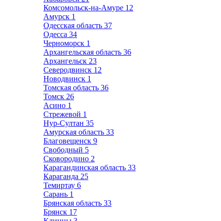
Комсомольск-на-Амуре
12
Амурск
1
Одесская область
37
Одесса
34
Черноморск
1
Архангельская область
36
Архангельск
23
Северодвинск
12
Новодвинск
1
Томская область
36
Томск
26
Асино
1
Стрежевой
1
Нур-Султан
35
Амурская область
33
Благовещенск
9
Свободный
5
Сковородино
2
Карагандинская область
33
Караганда
25
Темиртау
6
Сарань
1
Брянская область
33
Брянск
17
Клинцы
3