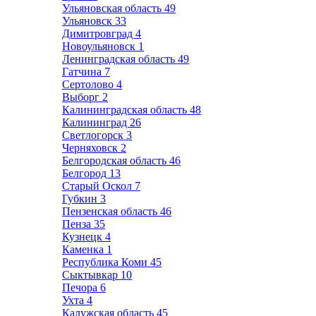
Ульяновская область
49
Ульяновск
33
Димитровград
4
Новоульяновск
1
Ленинградская область
49
Гатчина
7
Сертолово
4
Выборг
2
Калининградская область
48
Калининград
26
Светлогорск
3
Черняховск
2
Белгородская область
46
Белгород
13
Старый Оскол
7
Губкин
3
Пензенская область
46
Пенза
35
Кузнецк
4
Каменка
1
Республика Коми
45
Сыктывкар
10
Печора
6
Ухта
4
Калужская область
45