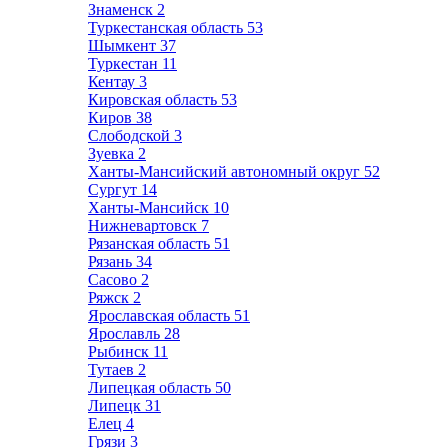
Знаменск
2
Туркестанская область
53
Шымкент
37
Туркестан
11
Кентау
3
Кировская область
53
Киров
38
Слободской
3
Зуевка
2
Ханты-Мансийский автономный округ
52
Сургут
14
Ханты-Мансийск
10
Нижневартовск
7
Рязанская область
51
Рязань
34
Сасово
2
Ряжск
2
Ярославская область
51
Ярославль
28
Рыбинск
11
Тутаев
2
Липецкая область
50
Липецк
31
Елец
4
Грязи
3