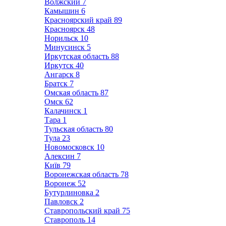
Волжский
7
Камышин
6
Красноярский край
89
Красноярск
48
Норильск
10
Минусинск
5
Иркутская область
88
Иркутск
40
Ангарск
8
Братск
7
Омская область
87
Омск
62
Калачинск
1
Тара
1
Тульская область
80
Тула
23
Новомосковск
10
Алексин
7
Київ
79
Воронежская область
78
Воронеж
52
Бутурлиновка
2
Павловск
2
Ставропольский край
75
Ставрополь
14