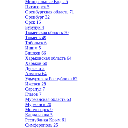
Минеральные Воды
5
Пятигорск
5
Оренбургская область
71
Оренбург
32
Орск
15
Бузулук
4
Тюменская область
70
Тюмень
49
Тобольск
6
Ишим
5
Бишкек
66
Харьковская область
64
Харьков
60
Дергачи
2
Алматы
64
Удмуртская Республика
62
Ижевск
28
Сарапул
7
Глазов
7
Мурманская область
63
Мурманск
20
Мончегорск
9
Кандалакша
5
Республика Крым
61
Симферополь
25