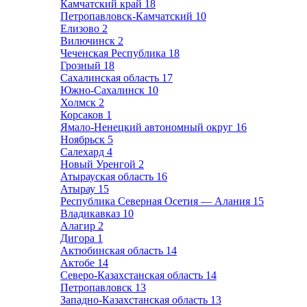
Камчатский край
18
Петропавловск-Камчатский
10
Елизово
2
Вилючинск
2
Чеченская Республика
18
Грозный
18
Сахалинская область
17
Южно-Сахалинск
10
Холмск
2
Корсаков
1
Ямало-Ненецкий автономный округ
16
Ноябрьск
5
Салехард
4
Новый Уренгой
2
Атырауская область
16
Атырау
15
Республика Северная Осетия — Алания
15
Владикавказ
10
Алагир
2
Дигора
1
Актюбинская область
14
Актобе
14
Северо-Казахстанская область
14
Петропавловск
13
Западно-Казахстанская область
13