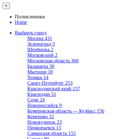
×
Поликлиники
Home
Выбрать город
Москва
431
Зеленоград
5
Щербинка
2
Московский
2
Московская область
360
Балашиха
30
Мытищи
18
Химки
14
Санкт-Петербург
253
Краснодарский край
157
Краснодар
51
Сочи
24
Новороссийск
9
Кемеровская область — Кузбасс
156
Кемерово
32
Новокузнецк
23
Прокопьевск
15
Самарская область
155
Самара
80