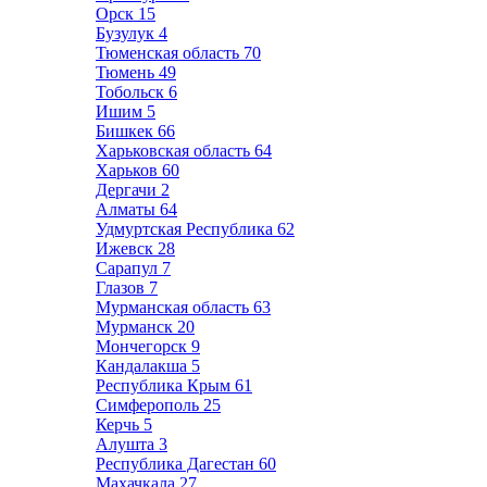
Орск
15
Бузулук
4
Тюменская область
70
Тюмень
49
Тобольск
6
Ишим
5
Бишкек
66
Харьковская область
64
Харьков
60
Дергачи
2
Алматы
64
Удмуртская Республика
62
Ижевск
28
Сарапул
7
Глазов
7
Мурманская область
63
Мурманск
20
Мончегорск
9
Кандалакша
5
Республика Крым
61
Симферополь
25
Керчь
5
Алушта
3
Республика Дагестан
60
Махачкала
27