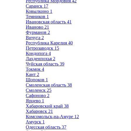
Республика Мордовия
42
Саранск
17
Ковылкино
1
Темников
1
Ивановская область
41
Иваново
21
Фурманов
2
Вичуга
2
Республика Карелия
40
Петрозаводск
15
Кондопога
4
Лахденпохья
2
Чуйская область
39
Токмок
4
Кант
2
Шопоков
1
Смоленская область
38
Смоленск
25
Сафоново
2
Ярцево
1
Хабаровский край
38
Хабаровск
21
Комсомольск-на-Амуре
12
Амурск
1
Одесская область
37