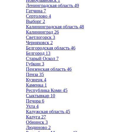
Новоульяновск
1
Ленинградская область
49
Гатчина
7
Сертолово
4
Выборг
2
Калининградская область
48
Калининград
26
Светлогорск
3
Черняховск
2
Белгородская область
46
Белгород
13
Старый Оскол
7
Губкин
3
Пензенская область
46
Пенза
35
Кузнецк
4
Каменка
1
Республика Коми
45
Сыктывкар
10
Печора
6
Ухта
4
Калужская область
45
Калуга
27
Обнинск
3
Людиново
2