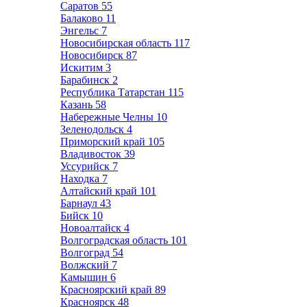
Саратов
55
Балаково
11
Энгельс
7
Новосибирская область
117
Новосибирск
87
Искитим
3
Барабинск
2
Республика Татарстан
115
Казань
58
Набережные Челны
10
Зеленодольск
4
Приморский край
105
Владивосток
39
Уссурийск
7
Находка
7
Алтайский край
101
Барнаул
43
Бийск
10
Новоалтайск
4
Волгоградская область
101
Волгоград
54
Волжский
7
Камышин
6
Красноярский край
89
Красноярск
48