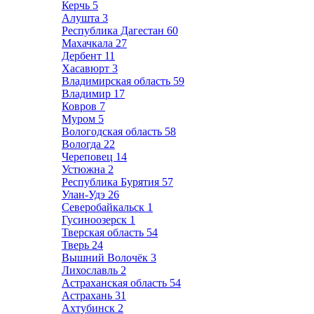
Керчь
5
Алушта
3
Республика Дагестан
60
Махачкала
27
Дербент
11
Хасавюрт
3
Владимирская область
59
Владимир
17
Ковров
7
Муром
5
Вологодская область
58
Вологда
22
Череповец
14
Устюжна
2
Республика Бурятия
57
Улан-Удэ
26
Северобайкальск
1
Гусиноозерск
1
Тверская область
54
Тверь
24
Вышний Волочёк
3
Лихославль
2
Астраханская область
54
Астрахань
31
Ахтубинск
2