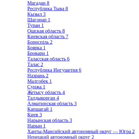
Магадан
8
Республика Тыва
8
Кызыл
3
Шагонар
1
Туран
1
Ошская область
8
Киевская область
7
Бориспіль
2
Боярка
1
Бровари
1
Таласская область
6
Талас
2
Республика Ингушетия
6
Назрань
2
Малгобек
1
Сунжа
1
Жетысу область
4
Талдыкорган
4
Алматинская область
3
Капшагай
1
Киев
3
Нарынская область
3
Нарын
1
Ханты-Мансийский автономный округ — Югра
2
Ненецкий автономный округ
2