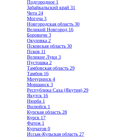
Подгородное
1
Забайкальский край
31
Чита
24
Могоча
3
Новгородская область
30
Великий Новгород
16
Боровичи
3
Окуловка
2
Псковская область
30
Псков
11
Великие Луки
3
Пустошка
2
Тамбовская область
29
Тамбов
16
Мичуринск
4
Моршанск
3
Республика Саха (Якутия)
29
Якутск
16
Нюрба
1
Вилюйск
1
Курская область
28
Курск
17
Фатеж
1
Курчатов
0
Иссык-Кульская область
27