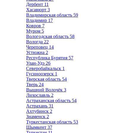
Дербент
11
Хасавюрт
3
Владимирская область
59
Владимир
17
Ковров
7
Муром
5
Вологодская область
58
Вологда
22
Череповец
14
Устюжна
2
Республика Бурятия
57
Улан-Удэ
26
Северобайкальск
1
Гусиноозерск
1
Тверская область
54
Тверь
24
Вышний Волочёк
3
Лихославль
2
Астраханская область
54
Астрахань
31
Ахтубинск
2
Знаменск
2
Туркестанская область
53
Шымкент
37
Туркестан
11