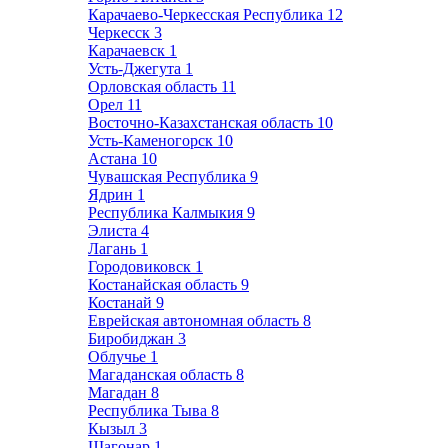
Карачаево-Черкесская Республика
12
Черкесск
3
Карачаевск
1
Усть-Джегута
1
Орловская область
11
Орел
11
Восточно-Казахстанская область
10
Усть-Каменогорск
10
Астана
10
Чувашская Республика
9
Ядрин
1
Республика Калмыкия
9
Элиста
4
Лагань
1
Городовиковск
1
Костанайская область
9
Костанай
9
Еврейская автономная область
8
Биробиджан
3
Облучье
1
Магаданская область
8
Магадан
8
Республика Тыва
8
Кызыл
3
Шагонар
1