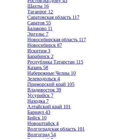
Ростов-на-Дону
43
Шахты
16
Таганрог
12
Саратовская область
117
Саратов
55
Балаково
11
Энгельс
7
Новосибирская область
117
Новосибирск
87
Искитим
3
Барабинск
2
Республика Татарстан
115
Казань
58
Набережные Челны
10
Зеленодольск
4
Приморский край
105
Владивосток
39
Уссурийск
7
Находка
7
Алтайский край
101
Барнаул
43
Бийск
10
Новоалтайск
4
Волгоградская область
101
Волгоград
54