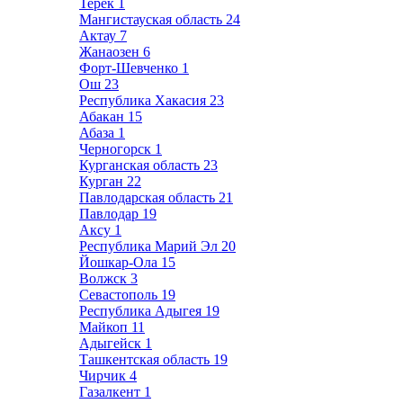
Терек
1
Мангистауская область
24
Актау
7
Жанаозен
6
Форт-Шевченко
1
Ош
23
Республика Хакасия
23
Абакан
15
Абаза
1
Черногорск
1
Курганская область
23
Курган
22
Павлодарская область
21
Павлодар
19
Аксу
1
Республика Марий Эл
20
Йошкар-Ола
15
Волжск
3
Севастополь
19
Республика Адыгея
19
Майкоп
11
Адыгейск
1
Ташкентская область
19
Чирчик
4
Газалкент
1