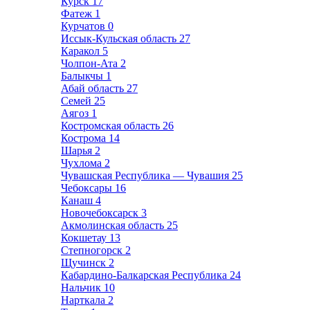
Курск
17
Фатеж
1
Курчатов
0
Иссык-Кульская область
27
Каракол
5
Чолпон-Ата
2
Балыкчы
1
Абай область
27
Семей
25
Аягоз
1
Костромская область
26
Кострома
14
Шарья
2
Чухлома
2
Чувашская Республика — Чувашия
25
Чебоксары
16
Канаш
4
Новочебоксарск
3
Акмолинская область
25
Кокшетау
13
Степногорск
2
Щучинск
2
Кабардино-Балкарская Республика
24
Нальчик
10
Нарткала
2