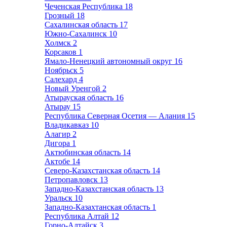
Чеченская Республика
18
Грозный
18
Сахалинская область
17
Южно-Сахалинск
10
Холмск
2
Корсаков
1
Ямало-Ненецкий автономный округ
16
Ноябрьск
5
Салехард
4
Новый Уренгой
2
Атырауская область
16
Атырау
15
Республика Северная Осетия — Алания
15
Владикавказ
10
Алагир
2
Дигора
1
Актюбинская область
14
Актобе
14
Северо-Казахстанская область
14
Петропавловск
13
Западно-Казахстанская область
13
Уральск
10
Западно-Казахтанская область
1
Республика Алтай
12
Горно-Алтайск
3