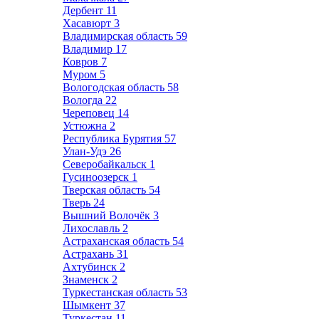
Дербент
11
Хасавюрт
3
Владимирская область
59
Владимир
17
Ковров
7
Муром
5
Вологодская область
58
Вологда
22
Череповец
14
Устюжна
2
Республика Бурятия
57
Улан-Удэ
26
Северобайкальск
1
Гусиноозерск
1
Тверская область
54
Тверь
24
Вышний Волочёк
3
Лихославль
2
Астраханская область
54
Астрахань
31
Ахтубинск
2
Знаменск
2
Туркестанская область
53
Шымкент
37
Туркестан
11