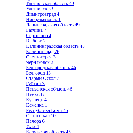
Ульяновская область
49
Ульяновск
33
Димитровград
4
Новоульяновск
1
Ленинградская область
49
Гатчина
7
Сертолово
4
Выборг
2
Калининградская область
48
Калининград
26
Светлогорск
3
Черняховск
2
Белгородская область
46
Белгород
13
Старый Оскол
7
Губкин
3
Пензенская область
46
Пенза
35
Кузнецк
4
Каменка
1
Республика Коми
45
Сыктывкар
10
Печора
6
Ухта
4
Калужская область
45