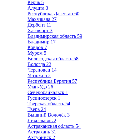
Керчь
5
Алушта
3
Республика Дагестан
60
Махачкала
27
Дербент
11
Хасавюрт
3
Владимирская область
59
Владимир
17
Ковров
7
Муром
5
Вологодская область
58
Вологда
22
Череповец
14
Устюжна
2
Республика Бурятия
57
Улан-Удэ
26
Северобайкальск
1
Гусиноозерск
1
Тверская область
54
Тверь
24
Вышний Волочёк
3
Лихославль
2
Астраханская область
54
Астрахань
31
Ахтубинск
2