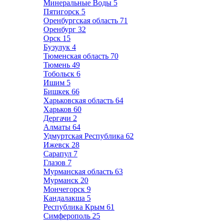
Минеральные Воды
5
Пятигорск
5
Оренбургская область
71
Оренбург
32
Орск
15
Бузулук
4
Тюменская область
70
Тюмень
49
Тобольск
6
Ишим
5
Бишкек
66
Харьковская область
64
Харьков
60
Дергачи
2
Алматы
64
Удмуртская Республика
62
Ижевск
28
Сарапул
7
Глазов
7
Мурманская область
63
Мурманск
20
Мончегорск
9
Кандалакша
5
Республика Крым
61
Симферополь
25