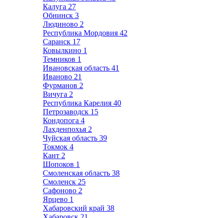
Калуга
27
Обнинск
3
Людиново
2
Республика Мордовия
42
Саранск
17
Ковылкино
1
Темников
1
Ивановская область
41
Иваново
21
Фурманов
2
Вичуга
2
Республика Карелия
40
Петрозаводск
15
Кондопога
4
Лахденпохья
2
Чуйская область
39
Токмок
4
Кант
2
Шопоков
1
Смоленская область
38
Смоленск
25
Сафоново
2
Ярцево
1
Хабаровский край
38
Хабаровск
21