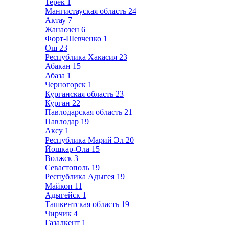
Терек
1
Мангистауская область
24
Актау
7
Жанаозен
6
Форт-Шевченко
1
Ош
23
Республика Хакасия
23
Абакан
15
Абаза
1
Черногорск
1
Курганская область
23
Курган
22
Павлодарская область
21
Павлодар
19
Аксу
1
Республика Марий Эл
20
Йошкар-Ола
15
Волжск
3
Севастополь
19
Республика Адыгея
19
Майкоп
11
Адыгейск
1
Ташкентская область
19
Чирчик
4
Газалкент
1