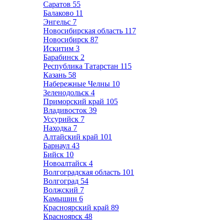
Саратов
55
Балаково
11
Энгельс
7
Новосибирская область
117
Новосибирск
87
Искитим
3
Барабинск
2
Республика Татарстан
115
Казань
58
Набережные Челны
10
Зеленодольск
4
Приморский край
105
Владивосток
39
Уссурийск
7
Находка
7
Алтайский край
101
Барнаул
43
Бийск
10
Новоалтайск
4
Волгоградская область
101
Волгоград
54
Волжский
7
Камышин
6
Красноярский край
89
Красноярск
48