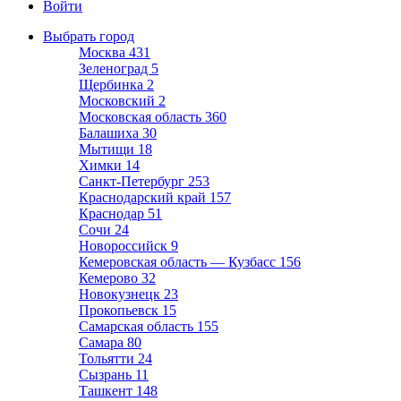
Войти
Выбрать город
Москва
431
Зеленоград
5
Щербинка
2
Московский
2
Московская область
360
Балашиха
30
Мытищи
18
Химки
14
Санкт-Петербург
253
Краснодарский край
157
Краснодар
51
Сочи
24
Новороссийск
9
Кемеровская область — Кузбасс
156
Кемерово
32
Новокузнецк
23
Прокопьевск
15
Самарская область
155
Самара
80
Тольятти
24
Сызрань
11
Ташкент
148