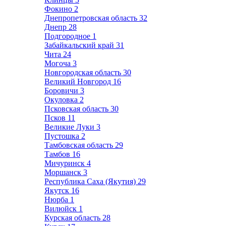
Фокино
2
Днепропетровская область
32
Днепр
28
Подгородное
1
Забайкальский край
31
Чита
24
Могоча
3
Новгородская область
30
Великий Новгород
16
Боровичи
3
Окуловка
2
Псковская область
30
Псков
11
Великие Луки
3
Пустошка
2
Тамбовская область
29
Тамбов
16
Мичуринск
4
Моршанск
3
Республика Саха (Якутия)
29
Якутск
16
Нюрба
1
Вилюйск
1
Курская область
28