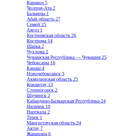
Каракол
5
Чолпон-Ата
2
Балыкчы
1
Абай область
27
Семей
25
Аягоз
1
Костромская область
26
Кострома
14
Шарья
2
Чухлома
2
Чувашская Республика — Чувашия
25
Чебоксары
16
Канаш
4
Новочебоксарск
3
Акмолинская область
25
Кокшетау
13
Степногорск
2
Щучинск
2
Кабардино-Балкарская Республика
24
Нальчик
10
Нарткала
2
Терек
1
Мангистауская область
24
Актау
7
Жанаозен
6