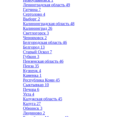
Новоульяновск
1
Ленинградская область
49
Гатчина
7
Сертолово
4
Выборг
2
Калининградская область
48
Калининград
26
Светлогорск
3
Черняховск
2
Белгородская область
46
Белгород
13
Старый Оскол
7
Губкин
3
Пензенская область
46
Пенза
35
Кузнецк
4
Каменка
1
Республика Коми
45
Сыктывкар
10
Печора
6
Ухта
4
Калужская область
45
Калуга
27
Обнинск
3
Людиново
2