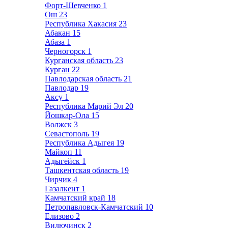
Форт-Шевченко
1
Ош
23
Республика Хакасия
23
Абакан
15
Абаза
1
Черногорск
1
Курганская область
23
Курган
22
Павлодарская область
21
Павлодар
19
Аксу
1
Республика Марий Эл
20
Йошкар-Ола
15
Волжск
3
Севастополь
19
Республика Адыгея
19
Майкоп
11
Адыгейск
1
Ташкентская область
19
Чирчик
4
Газалкент
1
Камчатский край
18
Петропавловск-Камчатский
10
Елизово
2
Вилючинск
2