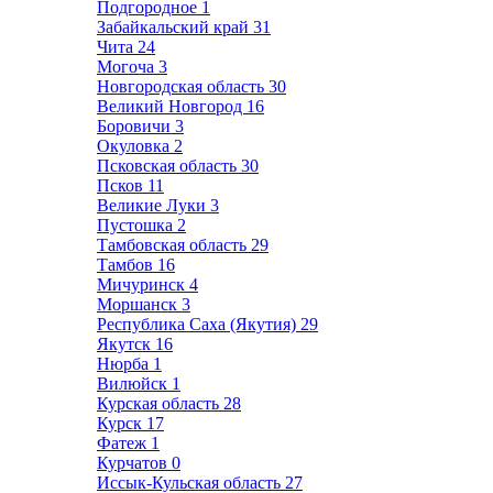
Подгородное
1
Забайкальский край
31
Чита
24
Могоча
3
Новгородская область
30
Великий Новгород
16
Боровичи
3
Окуловка
2
Псковская область
30
Псков
11
Великие Луки
3
Пустошка
2
Тамбовская область
29
Тамбов
16
Мичуринск
4
Моршанск
3
Республика Саха (Якутия)
29
Якутск
16
Нюрба
1
Вилюйск
1
Курская область
28
Курск
17
Фатеж
1
Курчатов
0
Иссык-Кульская область
27