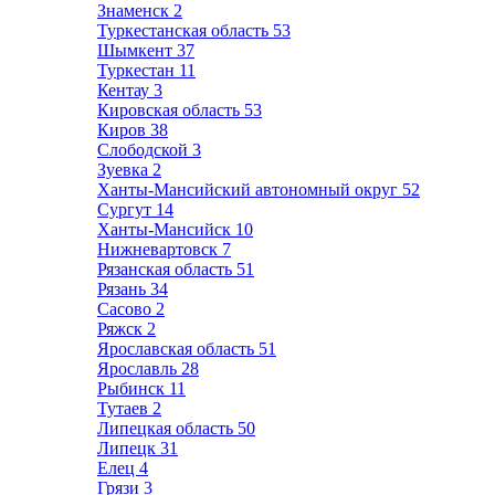
Знаменск
2
Туркестанская область
53
Шымкент
37
Туркестан
11
Кентау
3
Кировская область
53
Киров
38
Слободской
3
Зуевка
2
Ханты-Мансийский автономный округ
52
Сургут
14
Ханты-Мансийск
10
Нижневартовск
7
Рязанская область
51
Рязань
34
Сасово
2
Ряжск
2
Ярославская область
51
Ярославль
28
Рыбинск
11
Тутаев
2
Липецкая область
50
Липецк
31
Елец
4
Грязи
3