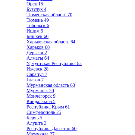
Орск
15
Бузулук
4
Тюменская область
70
Тюмень
49
Тобольск
6
Ишим
5
Бишкек
66
Харьковская область
64
Харьков
60
Дергачи
2
Алматы
64
Удмуртская Республика
62
Ижевск
28
Сарапул
7
Глазов
7
Мурманская область
63
Мурманск
20
Мончегорск
9
Кандалакша
5
Республика Крым
61
Симферополь
25
Керчь
5
Алушта
3
Республика Дагестан
60
Махачкала
27