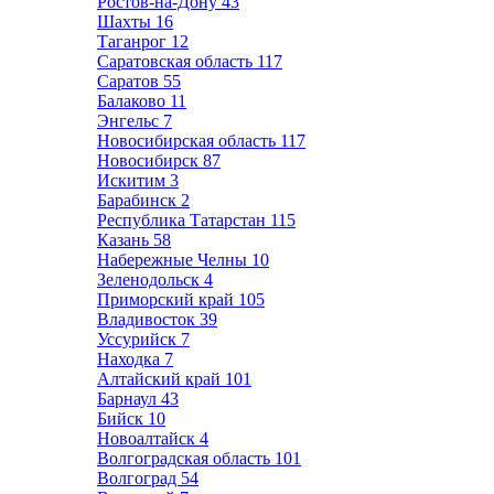
Ростов-на-Дону
43
Шахты
16
Таганрог
12
Саратовская область
117
Саратов
55
Балаково
11
Энгельс
7
Новосибирская область
117
Новосибирск
87
Искитим
3
Барабинск
2
Республика Татарстан
115
Казань
58
Набережные Челны
10
Зеленодольск
4
Приморский край
105
Владивосток
39
Уссурийск
7
Находка
7
Алтайский край
101
Барнаул
43
Бийск
10
Новоалтайск
4
Волгоградская область
101
Волгоград
54