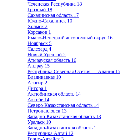
Чеченская Республика
18
Грозный
18
Сахалинская область
17
Южно-Сахалинск
10
Холмск
2
Корсаков
1
Ямало-Ненецкий автономный округ
16
Ноябрьск
5
Салехард
4
Новый Уренгой
2
Атырауская область
16
Атырау
15
Республика Северная Осетия — Алания
15
Владикавказ
10
Алагир
2
Дигора
1
Актюбинская область
14
Актобе
14
Северо-Казахстанская область
14
Петропавловск
13
Западно-Казахстанская область
13
Уральск
10
Западно-Казахтанская область
1
Республика Алтай
12
Горно-Алтайск
3