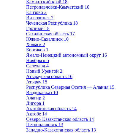
Камчатский край
18
Петропавловск-Камчатский
10
Елизово
2
Вилючинск
2
Чеченская Республика
18
Грозный
18
Сахалинская область
17
Южно-Сахалинск
10
Холмск
2
Корсаков
1
Ямало-Ненецкий автономный округ
16
Ноябрьск
5
Салехард
4
Новый Уренгой
2
Атырауская область
16
Атырау
15
Республика Северная Осетия — Алания
15
Владикавказ
10
Алагир
2
Дигора
1
Актюбинская область
14
Актобе
14
Северо-Казахстанская область
14
Петропавловск
13
Западно-Казахстанская область
13