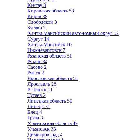
Кентау
3
Кировская область
53
Киров
38
Слободской
3
Зуевка
2
Ханты-Мансийский автономный округ
52
Сургут
14
Ханты-Мансийск
10
Нижневартовск
7
Рязанская область
51
Рязань
34
Сасово
2
Ряжск
2
Ярославская область
51
Ярославль
28
Рыбинск
11
Тутаев
2
Липецкая область
50
Липецк
31
Елец
4
Грязи
3
Ульяновская область
49
Ульяновск
33
Димитровград
4