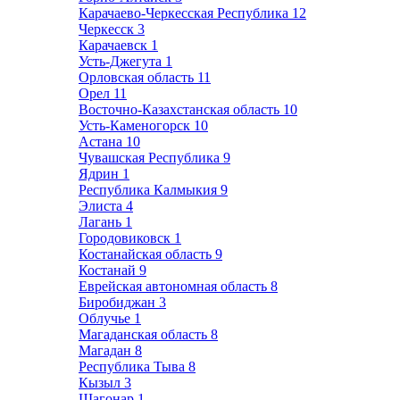
Карачаево-Черкесская Республика
12
Черкесск
3
Карачаевск
1
Усть-Джегута
1
Орловская область
11
Орел
11
Восточно-Казахстанская область
10
Усть-Каменогорск
10
Астана
10
Чувашская Республика
9
Ядрин
1
Республика Калмыкия
9
Элиста
4
Лагань
1
Городовиковск
1
Костанайская область
9
Костанай
9
Еврейская автономная область
8
Биробиджан
3
Облучье
1
Магаданская область
8
Магадан
8
Республика Тыва
8
Кызыл
3
Шагонар
1