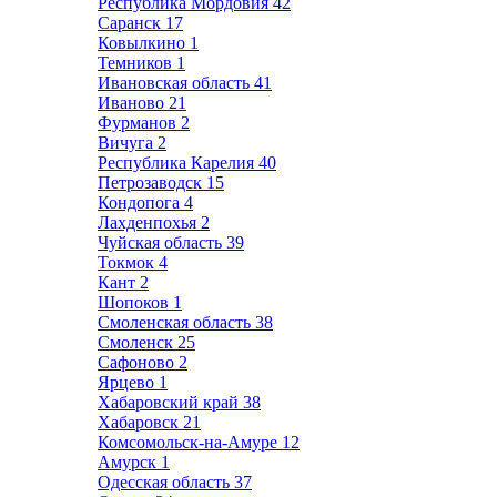
Республика Мордовия
42
Саранск
17
Ковылкино
1
Темников
1
Ивановская область
41
Иваново
21
Фурманов
2
Вичуга
2
Республика Карелия
40
Петрозаводск
15
Кондопога
4
Лахденпохья
2
Чуйская область
39
Токмок
4
Кант
2
Шопоков
1
Смоленская область
38
Смоленск
25
Сафоново
2
Ярцево
1
Хабаровский край
38
Хабаровск
21
Комсомольск-на-Амуре
12
Амурск
1
Одесская область
37