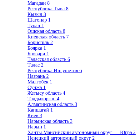
Магадан
8
Республика Тыва
8
Кызыл
3
Шагонар
1
Туран
1
Ошская область
8
Киевская область
7
Бориспіль
2
Боярка
1
Бровари
1
Таласская область
6
Талас
2
Республика Ингушетия
6
Назрань
2
Малгобек
1
Сунжа
1
Жетысу область
4
Талдыкорган
4
Алматинская область
3
Капшагай
1
Киев
3
Нарынская область
3
Нарын
1
Ханты-Мансийский автономный округ — Югра
2
Ненецкий автономный округ
2