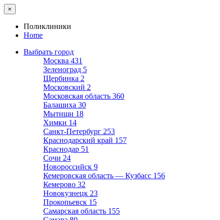
×
Поликлиники
Home
Выбрать город
Москва
431
Зеленоград
5
Щербинка
2
Московский
2
Московская область
360
Балашиха
30
Мытищи
18
Химки
14
Санкт-Петербург
253
Краснодарский край
157
Краснодар
51
Сочи
24
Новороссийск
9
Кемеровская область — Кузбасс
156
Кемерово
32
Новокузнецк
23
Прокопьевск
15
Самарская область
155
Самара
80