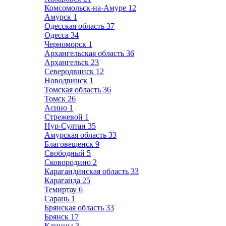
Комсомольск-на-Амуре
12
Амурск
1
Одесская область
37
Одесса
34
Черноморск
1
Архангельская область
36
Архангельск
23
Северодвинск
12
Новодвинск
1
Томская область
36
Томск
26
Асино
1
Стрежевой
1
Нур-Султан
35
Амурская область
33
Благовещенск
9
Свободный
5
Сковородино
2
Карагандинская область
33
Караганда
25
Темиртау
6
Сарань
1
Брянская область
33
Брянск
17
Клинцы
3