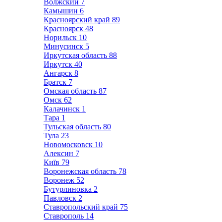
Волжский
7
Камышин
6
Красноярский край
89
Красноярск
48
Норильск
10
Минусинск
5
Иркутская область
88
Иркутск
40
Ангарск
8
Братск
7
Омская область
87
Омск
62
Калачинск
1
Тара
1
Тульская область
80
Тула
23
Новомосковск
10
Алексин
7
Київ
79
Воронежская область
78
Воронеж
52
Бутурлиновка
2
Павловск
2
Ставропольский край
75
Ставрополь
14