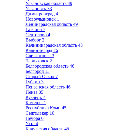
Ульяновская область
49
Ульяновск
33
Димитровград
4
Новоульяновск
1
Ленинградская область
49
Гатчина
7
Сертолово
4
Выборг
2
Калининградская область
48
Калининград
26
Светлогорск
3
Черняховск
2
Белгородская область
46
Белгород
13
Старый Оскол
7
Губкин
3
Пензенская область
46
Пенза
35
Кузнецк
4
Каменка
1
Республика Коми
45
Сыктывкар
10
Печора
6
Ухта
4
Калужская область
45