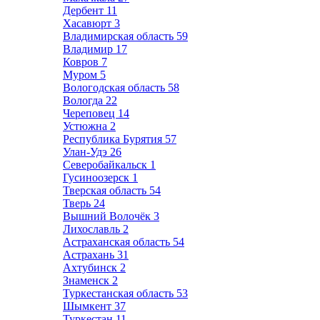
Дербент
11
Хасавюрт
3
Владимирская область
59
Владимир
17
Ковров
7
Муром
5
Вологодская область
58
Вологда
22
Череповец
14
Устюжна
2
Республика Бурятия
57
Улан-Удэ
26
Северобайкальск
1
Гусиноозерск
1
Тверская область
54
Тверь
24
Вышний Волочёк
3
Лихославль
2
Астраханская область
54
Астрахань
31
Ахтубинск
2
Знаменск
2
Туркестанская область
53
Шымкент
37
Туркестан
11