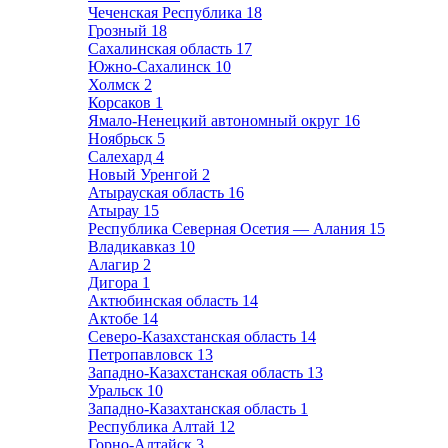
Чеченская Республика
18
Грозный
18
Сахалинская область
17
Южно-Сахалинск
10
Холмск
2
Корсаков
1
Ямало-Ненецкий автономный округ
16
Ноябрьск
5
Салехард
4
Новый Уренгой
2
Атырауская область
16
Атырау
15
Республика Северная Осетия — Алания
15
Владикавказ
10
Алагир
2
Дигора
1
Актюбинская область
14
Актобе
14
Северо-Казахстанская область
14
Петропавловск
13
Западно-Казахстанская область
13
Уральск
10
Западно-Казахтанская область
1
Республика Алтай
12
Горно-Алтайск
3