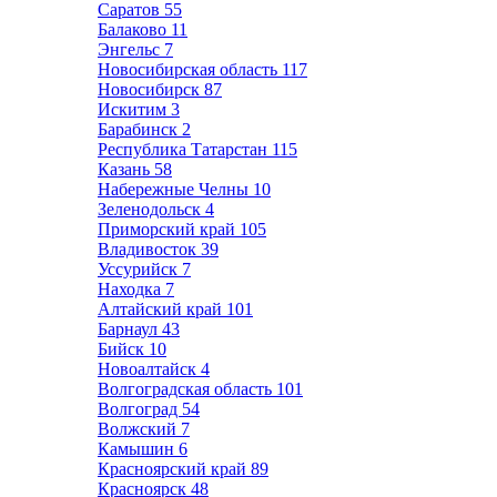
Саратов
55
Балаково
11
Энгельс
7
Новосибирская область
117
Новосибирск
87
Искитим
3
Барабинск
2
Республика Татарстан
115
Казань
58
Набережные Челны
10
Зеленодольск
4
Приморский край
105
Владивосток
39
Уссурийск
7
Находка
7
Алтайский край
101
Барнаул
43
Бийск
10
Новоалтайск
4
Волгоградская область
101
Волгоград
54
Волжский
7
Камышин
6
Красноярский край
89
Красноярск
48