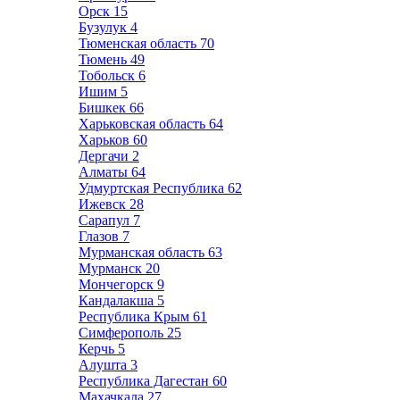
Орск
15
Бузулук
4
Тюменская область
70
Тюмень
49
Тобольск
6
Ишим
5
Бишкек
66
Харьковская область
64
Харьков
60
Дергачи
2
Алматы
64
Удмуртская Республика
62
Ижевск
28
Сарапул
7
Глазов
7
Мурманская область
63
Мурманск
20
Мончегорск
9
Кандалакша
5
Республика Крым
61
Симферополь
25
Керчь
5
Алушта
3
Республика Дагестан
60
Махачкала
27