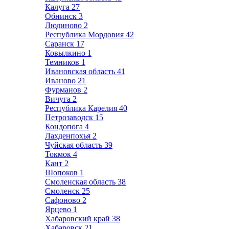
Калуга
27
Обнинск
3
Людиново
2
Республика Мордовия
42
Саранск
17
Ковылкино
1
Темников
1
Ивановская область
41
Иваново
21
Фурманов
2
Вичуга
2
Республика Карелия
40
Петрозаводск
15
Кондопога
4
Лахденпохья
2
Чуйская область
39
Токмок
4
Кант
2
Шопоков
1
Смоленская область
38
Смоленск
25
Сафоново
2
Ярцево
1
Хабаровский край
38
Хабаровск
21