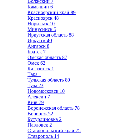
Волжский
7
Камышин
6
Красноярский край
89
Красноярск
48
Норильск
10
Минусинск
5
Иркутская область
88
Иркутск
40
Ангарск
8
Братск
7
Омская область
87
Омск
62
Калачинск
1
Тара
1
Тульская область
80
Тула
23
Новомосковск
10
Алексин
7
Київ
79
Воронежская область
78
Воронеж
52
Бутурлиновка
2
Павловск
2
Ставропольский край
75
Ставрополь
14