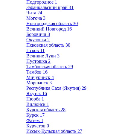
Подгородное
1
Забайкальский край
31
Чита
24
Могоча
3
Новгородская область
30
Великий Новгород
16
Боровичи
3
Окуловка
2
Псковская область
30
Псков
11
Великие Луки
3
Пустошка
2
Тамбовская область
29
Тамбов
16
Мичуринск
4
Моршанск
3
Республика Саха (Якутия)
29
Якутск
16
Нюрба
1
Вилюйск
1
Курская область
28
Курск
17
Фатеж
1
Курчатов
0
Иссык-Кульская область
27