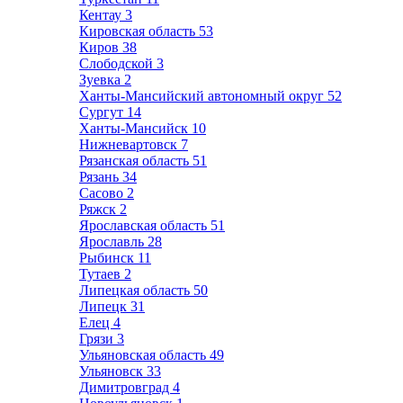
Кентау
3
Кировская область
53
Киров
38
Слободской
3
Зуевка
2
Ханты-Мансийский автономный округ
52
Сургут
14
Ханты-Мансийск
10
Нижневартовск
7
Рязанская область
51
Рязань
34
Сасово
2
Ряжск
2
Ярославская область
51
Ярославль
28
Рыбинск
11
Тутаев
2
Липецкая область
50
Липецк
31
Елец
4
Грязи
3
Ульяновская область
49
Ульяновск
33
Димитровград
4