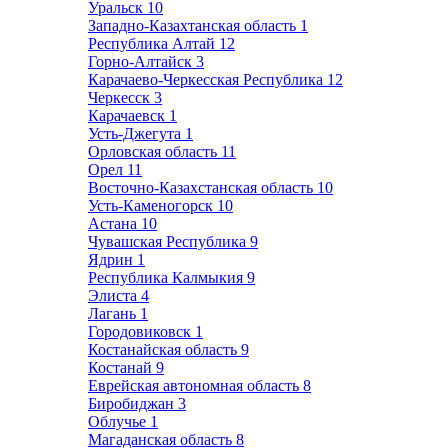
Уральск
10
Западно-Казахтанская область
1
Республика Алтай
12
Горно-Алтайск
3
Карачаево-Черкесская Республика
12
Черкесск
3
Карачаевск
1
Усть-Джегута
1
Орловская область
11
Орел
11
Восточно-Казахстанская область
10
Усть-Каменогорск
10
Астана
10
Чувашская Республика
9
Ядрин
1
Республика Калмыкия
9
Элиста
4
Лагань
1
Городовиковск
1
Костанайская область
9
Костанай
9
Еврейская автономная область
8
Биробиджан
3
Облучье
1
Магаданская область
8