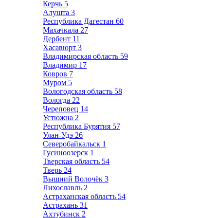
Керчь
5
Алушта
3
Республика Дагестан
60
Махачкала
27
Дербент
11
Хасавюрт
3
Владимирская область
59
Владимир
17
Ковров
7
Муром
5
Вологодская область
58
Вологда
22
Череповец
14
Устюжна
2
Республика Бурятия
57
Улан-Удэ
26
Северобайкальск
1
Гусиноозерск
1
Тверская область
54
Тверь
24
Вышний Волочёк
3
Лихославль
2
Астраханская область
54
Астрахань
31
Ахтубинск
2