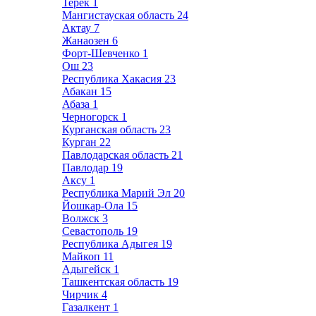
Терек
1
Мангистауская область
24
Актау
7
Жанаозен
6
Форт-Шевченко
1
Ош
23
Республика Хакасия
23
Абакан
15
Абаза
1
Черногорск
1
Курганская область
23
Курган
22
Павлодарская область
21
Павлодар
19
Аксу
1
Республика Марий Эл
20
Йошкар-Ола
15
Волжск
3
Севастополь
19
Республика Адыгея
19
Майкоп
11
Адыгейск
1
Ташкентская область
19
Чирчик
4
Газалкент
1