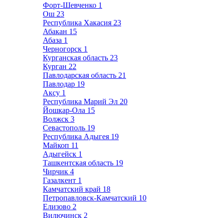
Форт-Шевченко
1
Ош
23
Республика Хакасия
23
Абакан
15
Абаза
1
Черногорск
1
Курганская область
23
Курган
22
Павлодарская область
21
Павлодар
19
Аксу
1
Республика Марий Эл
20
Йошкар-Ола
15
Волжск
3
Севастополь
19
Республика Адыгея
19
Майкоп
11
Адыгейск
1
Ташкентская область
19
Чирчик
4
Газалкент
1
Камчатский край
18
Петропавловск-Камчатский
10
Елизово
2
Вилючинск
2