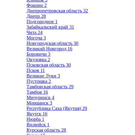
Фокино
2
Днепропетровская область
32
Днепр
28
Подгородное
1
Забайкальский край
31
Чита
24
Могоча
3
Новгородская область
30
Великий Новгород
16
Боровичи
3
Окуловка
2
Псковская область
30
Псков
11
Великие Луки
3
Пустошка
2
Тамбовская область
29
Тамбов
16
Мичуринск
4
Моршанск
3
Республика Саха (Якутия)
29
Якутск
16
Нюрба
1
Вилюйск
1
Курская область
28