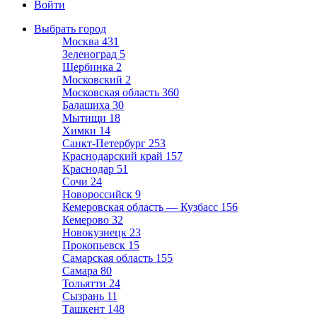
Войти
Выбрать город
Москва
431
Зеленоград
5
Щербинка
2
Московский
2
Московская область
360
Балашиха
30
Мытищи
18
Химки
14
Санкт-Петербург
253
Краснодарский край
157
Краснодар
51
Сочи
24
Новороссийск
9
Кемеровская область — Кузбасс
156
Кемерово
32
Новокузнецк
23
Прокопьевск
15
Самарская область
155
Самара
80
Тольятти
24
Сызрань
11
Ташкент
148