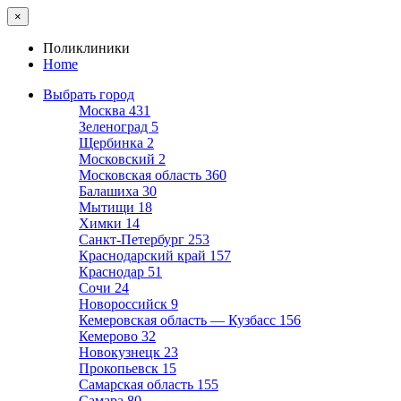
×
Поликлиники
Home
Выбрать город
Москва
431
Зеленоград
5
Щербинка
2
Московский
2
Московская область
360
Балашиха
30
Мытищи
18
Химки
14
Санкт-Петербург
253
Краснодарский край
157
Краснодар
51
Сочи
24
Новороссийск
9
Кемеровская область — Кузбасс
156
Кемерово
32
Новокузнецк
23
Прокопьевск
15
Самарская область
155
Самара
80