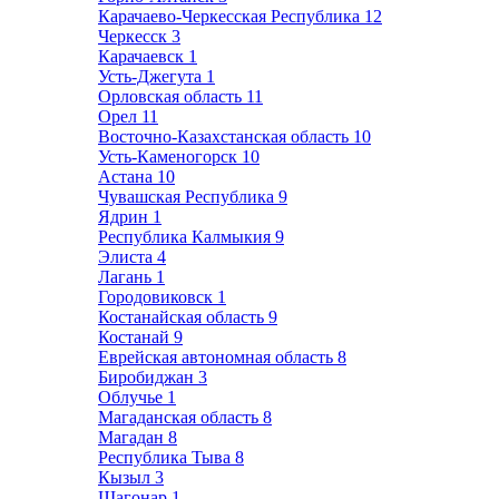
Карачаево-Черкесская Республика
12
Черкесск
3
Карачаевск
1
Усть-Джегута
1
Орловская область
11
Орел
11
Восточно-Казахстанская область
10
Усть-Каменогорск
10
Астана
10
Чувашская Республика
9
Ядрин
1
Республика Калмыкия
9
Элиста
4
Лагань
1
Городовиковск
1
Костанайская область
9
Костанай
9
Еврейская автономная область
8
Биробиджан
3
Облучье
1
Магаданская область
8
Магадан
8
Республика Тыва
8
Кызыл
3
Шагонар
1