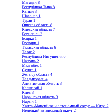
Магадан
8
Республика Тыва
8
Кызыл
3
Шагонар
1
Туран
1
Ошская область
8
Киевская область
7
Бориспіль
2
Боярка
1
Бровари
1
Таласская область
6
Талас
2
Республика Ингушетия
6
Назрань
2
Малгобек
1
Сунжа
1
Жетысу область
4
Талдыкорган
4
Алматинская область
3
Капшагай
1
Киев
3
Нарынская область
3
Нарын
1
Ханты-Мансийский автономный округ — Югра
2
Ненецкий автономный округ
2