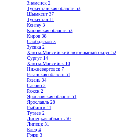
Знаменск
2
Туркестанская область
53
Шымкент
37
Туркестан
11
Кентау
3
Кировская область
53
Киров
38
Слободской
3
Зуевка
2
Ханты-Мансийский автономный округ
52
Сургут
14
Ханты-Мансийск
10
Нижневартовск
7
Рязанская область
51
Рязань
34
Сасово
2
Ряжск
2
Ярославская область
51
Ярославль
28
Рыбинск
11
Тутаев
2
Липецкая область
50
Липецк
31
Елец
4
Грязи
3