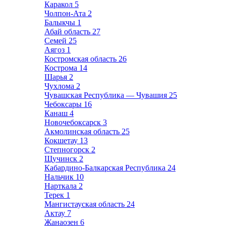
Каракол
5
Чолпон-Ата
2
Балыкчы
1
Абай область
27
Семей
25
Аягоз
1
Костромская область
26
Кострома
14
Шарья
2
Чухлома
2
Чувашская Республика — Чувашия
25
Чебоксары
16
Канаш
4
Новочебоксарск
3
Акмолинская область
25
Кокшетау
13
Степногорск
2
Щучинск
2
Кабардино-Балкарская Республика
24
Нальчик
10
Нарткала
2
Терек
1
Мангистауская область
24
Актау
7
Жанаозен
6