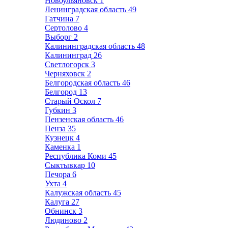
Новоульяновск
1
Ленинградская область
49
Гатчина
7
Сертолово
4
Выборг
2
Калининградская область
48
Калининград
26
Светлогорск
3
Черняховск
2
Белгородская область
46
Белгород
13
Старый Оскол
7
Губкин
3
Пензенская область
46
Пенза
35
Кузнецк
4
Каменка
1
Республика Коми
45
Сыктывкар
10
Печора
6
Ухта
4
Калужская область
45
Калуга
27
Обнинск
3
Людиново
2