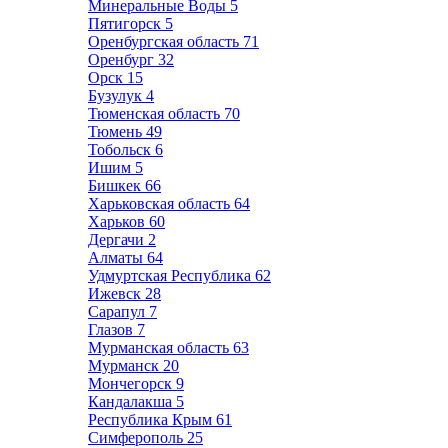
Минеральные Воды
5
Пятигорск
5
Оренбургская область
71
Оренбург
32
Орск
15
Бузулук
4
Тюменская область
70
Тюмень
49
Тобольск
6
Ишим
5
Бишкек
66
Харьковская область
64
Харьков
60
Дергачи
2
Алматы
64
Удмуртская Республика
62
Ижевск
28
Сарапул
7
Глазов
7
Мурманская область
63
Мурманск
20
Мончегорск
9
Кандалакша
5
Республика Крым
61
Симферополь
25