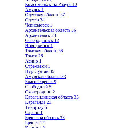
Комсомольск-на-Амуре
12
Амурск
1
Одесская область
37
Одесса
34
Черноморск
1
Архангельская область
36
Архангельск
23
Северодвинск
12
Новодвинск
1
Томская область
36
Томск
26
Асино
1
Стрежевой
1
Нур-Султан
35
Амурская область
33
Благовещенск
9
Свободный
5
Сковородино
2
Карагандинская область
33
Караганда
25
Темиртау
6
Сарань
1
Брянская область
33
Брянск
17
Клинцы
3