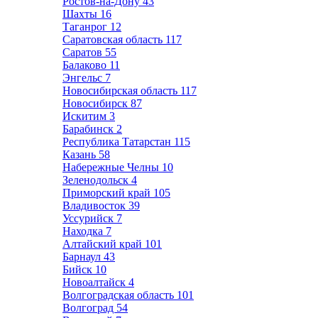
Ростов-на-Дону
43
Шахты
16
Таганрог
12
Саратовская область
117
Саратов
55
Балаково
11
Энгельс
7
Новосибирская область
117
Новосибирск
87
Искитим
3
Барабинск
2
Республика Татарстан
115
Казань
58
Набережные Челны
10
Зеленодольск
4
Приморский край
105
Владивосток
39
Уссурийск
7
Находка
7
Алтайский край
101
Барнаул
43
Бийск
10
Новоалтайск
4
Волгоградская область
101
Волгоград
54