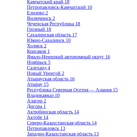
Камчатский край
18
Петропавловск-Камчатский
10
Елизово
2
Вилючинск
2
Чеченская Республика
18
Грозный
18
Сахалинская область
17
Южно-Сахалинск
10
Холмск
2
Корсаков
1
Ямало-Ненецкий автономный округ
16
Ноябрьск
5
Салехард
4
Новый Уренгой
2
Атырауская область
16
Атырау
15
Республика Северная Осетия — Алания
15
Владикавказ
10
Алагир
2
Дигора
1
Актюбинская область
14
Актобе
14
Северо-Казахстанская область
14
Петропавловск
13
Западно-Казахстанская область
13