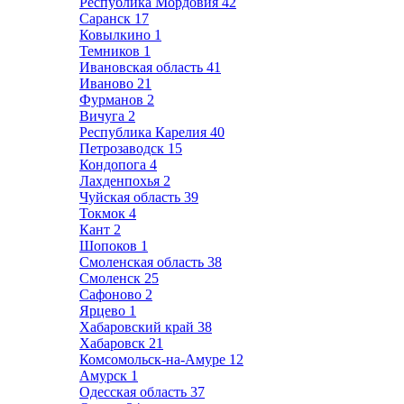
Республика Мордовия
42
Саранск
17
Ковылкино
1
Темников
1
Ивановская область
41
Иваново
21
Фурманов
2
Вичуга
2
Республика Карелия
40
Петрозаводск
15
Кондопога
4
Лахденпохья
2
Чуйская область
39
Токмок
4
Кант
2
Шопоков
1
Смоленская область
38
Смоленск
25
Сафоново
2
Ярцево
1
Хабаровский край
38
Хабаровск
21
Комсомольск-на-Амуре
12
Амурск
1
Одесская область
37