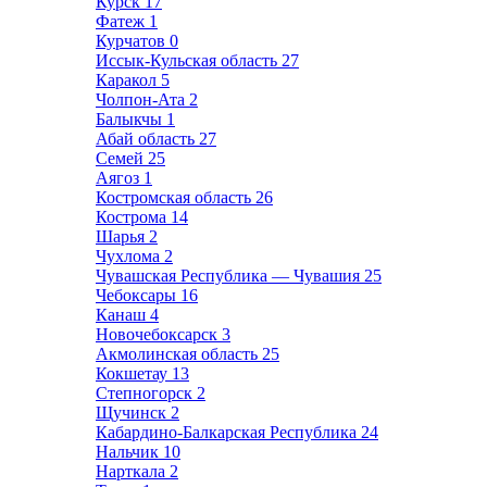
Курск
17
Фатеж
1
Курчатов
0
Иссык-Кульская область
27
Каракол
5
Чолпон-Ата
2
Балыкчы
1
Абай область
27
Семей
25
Аягоз
1
Костромская область
26
Кострома
14
Шарья
2
Чухлома
2
Чувашская Республика — Чувашия
25
Чебоксары
16
Канаш
4
Новочебоксарск
3
Акмолинская область
25
Кокшетау
13
Степногорск
2
Щучинск
2
Кабардино-Балкарская Республика
24
Нальчик
10
Нарткала
2