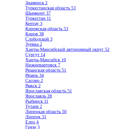
Знаменск
2
Туркестанская область
53
Шымкент
37
Туркестан
11
Кентау
3
Кировская область
53
Киров
38
Слободской
3
Зуевка
2
Ханты-Мансийский автономный округ
52
Сургут
14
Ханты-Мансийск
10
Нижневартовск
7
Рязанская область
51
Рязань
34
Сасово
2
Ряжск
2
Ярославская область
51
Ярославль
28
Рыбинск
11
Тутаев
2
Липецкая область
50
Липецк
31
Елец
4
Грязи
3