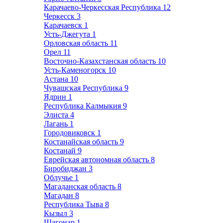
Карачаево-Черкесская Республика
12
Черкесск
3
Карачаевск
1
Усть-Джегута
1
Орловская область
11
Орел
11
Восточно-Казахстанская область
10
Усть-Каменогорск
10
Астана
10
Чувашская Республика
9
Ядрин
1
Республика Калмыкия
9
Элиста
4
Лагань
1
Городовиковск
1
Костанайская область
9
Костанай
9
Еврейская автономная область
8
Биробиджан
3
Облучье
1
Магаданская область
8
Магадан
8
Республика Тыва
8
Кызыл
3
Шагонар
1