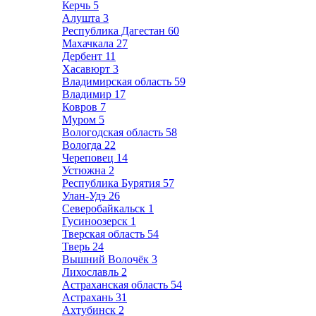
Керчь
5
Алушта
3
Республика Дагестан
60
Махачкала
27
Дербент
11
Хасавюрт
3
Владимирская область
59
Владимир
17
Ковров
7
Муром
5
Вологодская область
58
Вологда
22
Череповец
14
Устюжна
2
Республика Бурятия
57
Улан-Удэ
26
Северобайкальск
1
Гусиноозерск
1
Тверская область
54
Тверь
24
Вышний Волочёк
3
Лихославль
2
Астраханская область
54
Астрахань
31
Ахтубинск
2