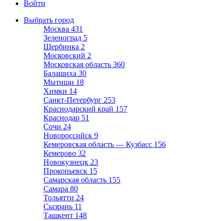
Войти
Выбрать город
Москва
431
Зеленоград
5
Щербинка
2
Московский
2
Московская область
360
Балашиха
30
Мытищи
18
Химки
14
Санкт-Петербург
253
Краснодарский край
157
Краснодар
51
Сочи
24
Новороссийск
9
Кемеровская область — Кузбасс
156
Кемерово
32
Новокузнецк
23
Прокопьевск
15
Самарская область
155
Самара
80
Тольятти
24
Сызрань
11
Ташкент
148