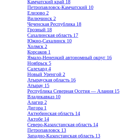
Камчатский край
18
Петропавловск-Камчатский
10
Елизово
2
Вилючинск
2
Чеченская Республика
18
Грозный
18
Сахалинская область
17
Южно-Сахалинск
10
Холмск
2
Корсаков
1
Ямало-Ненецкий автономный округ
16
Ноябрьск
5
Салехард
4
Новый Уренгой
2
Атырауская область
16
Атырау
15
Республика Северная Осетия — Алания
15
Владикавказ
10
Алагир
2
Дигора
1
Актюбинская область
14
Актобе
14
Северо-Казахстанская область
14
Петропавловск
13
Западно-Казахстанская область
13