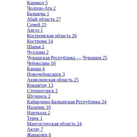
Каракол
5
Чолпон-Ата
2
Балыкчы
1
Абай область
27
Семей
25
Аягоз
1
Костромская область
26
Кострома
14
Шарья
2
Чухлома
2
Чувашская Республика — Чувашия
25
Чебоксары
16
Канаш
4
Новочебоксарск
3
Акмолинская область
25
Кокшетау
13
Степногорск
2
Щучинск
2
Кабардино-Балкарская Республика
24
Нальчик
10
Нарткала
2
Терек
1
Мангистауская область
24
Актау
7
Жанаозен
6