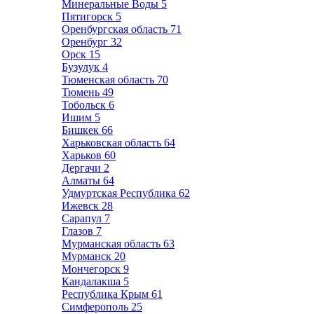
Минеральные Воды
5
Пятигорск
5
Оренбургская область
71
Оренбург
32
Орск
15
Бузулук
4
Тюменская область
70
Тюмень
49
Тобольск
6
Ишим
5
Бишкек
66
Харьковская область
64
Харьков
60
Дергачи
2
Алматы
64
Удмуртская Республика
62
Ижевск
28
Сарапул
7
Глазов
7
Мурманская область
63
Мурманск
20
Мончегорск
9
Кандалакша
5
Республика Крым
61
Симферополь
25