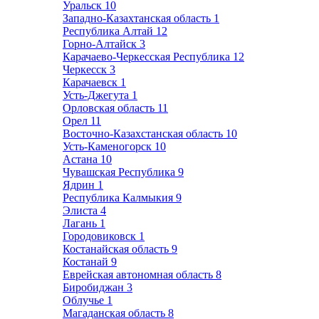
Уральск
10
Западно-Казахтанская область
1
Республика Алтай
12
Горно-Алтайск
3
Карачаево-Черкесская Республика
12
Черкесск
3
Карачаевск
1
Усть-Джегута
1
Орловская область
11
Орел
11
Восточно-Казахстанская область
10
Усть-Каменогорск
10
Астана
10
Чувашская Республика
9
Ядрин
1
Республика Калмыкия
9
Элиста
4
Лагань
1
Городовиковск
1
Костанайская область
9
Костанай
9
Еврейская автономная область
8
Биробиджан
3
Облучье
1
Магаданская область
8