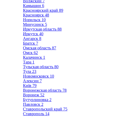
Волжский
7
Камышин
6
Красноярский край
89
Красноярск
48
Норильск
10
Минусинск
5
Иркутская область
88
Иркутск
40
Ангарск
8
Братск
7
Омская область
87
Омск
62
Калачинск
1
Тара
1
Тульская область
80
Тула
23
Новомосковск
10
Алексин
7
Київ
79
Воронежская область
78
Воронеж
52
Бутурлиновка
2
Павловск
2
Ставропольский край
75
Ставрополь
14