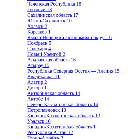
Чеченская Республика
18
Грозный
18
Сахалинская область
17
Южно-Сахалинск
10
Холмск
2
Корсаков
1
Ямало-Ненецкий автономный округ
16
Ноябрьск
5
Салехард
4
Новый Уренгой
2
Атырауская область
16
Атырау
15
Республика Северная Осетия — Алания
15
Владикавказ
10
Алагир
2
Дигора
1
Актюбинская область
14
Актобе
14
Северо-Казахстанская область
14
Петропавловск
13
Западно-Казахстанская область
13
Уральск
10
Западно-Казахтанская область
1
Республика Алтай
12
Горно-Алтайск
3