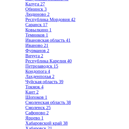
Калуга
27
Обнинск
3
Людиново
2
Республика Мордовия
42
Саранск
17
Ковылкино
1
Темников
1
Ивановская область
41
Иваново
21
Фурманов
2
Вичуга
2
Республика Карелия
40
Петрозаводск
15
Кондопога
4
Лахденпохья
2
Чуйская область
39
Токмок
4
Кант
2
Шопоков
1
Смоленская область
38
Смоленск
25
Сафоново
2
Ярцево
1
Хабаровский край
38
Хабаровск
21