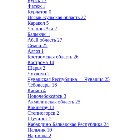
Курск
17
Фатеж
1
Курчатов
0
Иссык-Кульская область
27
Каракол
5
Чолпон-Ата
2
Балыкчы
1
Абай область
27
Семей
25
Аягоз
1
Костромская область
26
Кострома
14
Шарья
2
Чухлома
2
Чувашская Республика — Чувашия
25
Чебоксары
16
Канаш
4
Новочебоксарск
3
Акмолинская область
25
Кокшетау
13
Степногорск
2
Щучинск
2
Кабардино-Балкарская Республика
24
Нальчик
10
Нарткала
2