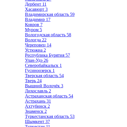
Дербент
11
Хасавюрт
3
Владимирская область
59
Владимир
17
Ковров
7
Муром
5
Вологодская область
58
Вологда
22
Череповец
14
Устюжна
2
Республика Бурятия
57
Улан-Удэ
26
Северобайкальск
1
Гусиноозерск
1
Тверская область
54
Тверь
24
Вышний Волочёк
3
Лихославль
2
Астраханская область
54
Астрахань
31
Ахтубинск
2
Знаменск
2
Туркестанская область
53
Шымкент
37
Туркестан
11