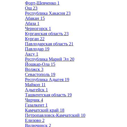
Форт-Шевченко
1
Ош
23
Республика Хакасия
23
Абакан
15
Абаза
1
Черногорск
1
Курганская область
23
Курган
22
Павлодарская область
21
Павлодар
19
Аксу
1
Республика Марий Эл
20
Йошкар-Ола
15
Волжск
3
Севастополь
19
Республика Адыгея
19
Майкоп
11
Адыгейск
1
Ташкентская область
19
Чирчик
4
Газалкент
1
Камчатский край
18
Петропавловск-Камчатский
10
Елизово
2
Вилючинск
2