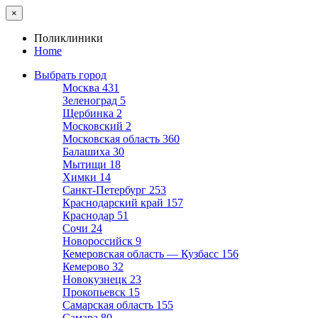
×
Поликлиники
Home
Выбрать город
Москва
431
Зеленоград
5
Щербинка
2
Московский
2
Московская область
360
Балашиха
30
Мытищи
18
Химки
14
Санкт-Петербург
253
Краснодарский край
157
Краснодар
51
Сочи
24
Новороссийск
9
Кемеровская область — Кузбасс
156
Кемерово
32
Новокузнецк
23
Прокопьевск
15
Самарская область
155
Самара
80