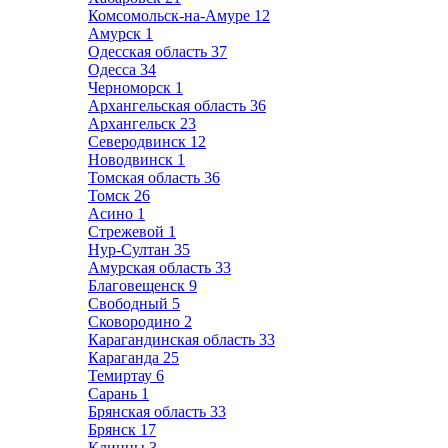
Комсомольск-на-Амуре
12
Амурск
1
Одесская область
37
Одесса
34
Черноморск
1
Архангельская область
36
Архангельск
23
Северодвинск
12
Новодвинск
1
Томская область
36
Томск
26
Асино
1
Стрежевой
1
Нур-Султан
35
Амурская область
33
Благовещенск
9
Свободный
5
Сковородино
2
Карагандинская область
33
Караганда
25
Темиртау
6
Сарань
1
Брянская область
33
Брянск
17
Клинцы
3