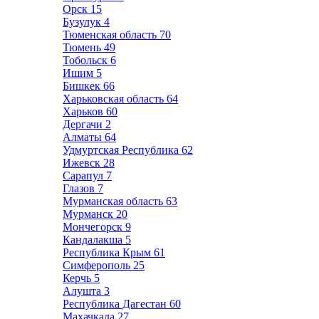
Орск
15
Бузулук
4
Тюменская область
70
Тюмень
49
Тобольск
6
Ишим
5
Бишкек
66
Харьковская область
64
Харьков
60
Дергачи
2
Алматы
64
Удмуртская Республика
62
Ижевск
28
Сарапул
7
Глазов
7
Мурманская область
63
Мурманск
20
Мончегорск
9
Кандалакша
5
Республика Крым
61
Симферополь
25
Керчь
5
Алушта
3
Республика Дагестан
60
Махачкала
27