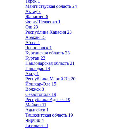
Терек
1
Мангистауская область
24
Актау
7
Жанаозен
6
Форт-Шевченко
1
Ош
23
Республика Хакасия
23
Абакан
15
Абаза
1
Черногорск
1
Курганская область
23
Курган
22
Павлодарская область
21
Павлодар
19
Аксу
1
Республика Марий Эл
20
Йошкар-Ола
15
Волжск
3
Севастополь
19
Республика Адыгея
19
Майкоп
11
Адыгейск
1
Ташкентская область
19
Чирчик
4
Газалкент
1