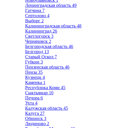
Новоульяновск
1
Ленинградская область
49
Гатчина
7
Сертолово
4
Выборг
2
Калининградская область
48
Калининград
26
Светлогорск
3
Черняховск
2
Белгородская область
46
Белгород
13
Старый Оскол
7
Губкин
3
Пензенская область
46
Пенза
35
Кузнецк
4
Каменка
1
Республика Коми
45
Сыктывкар
10
Печора
6
Ухта
4
Калужская область
45
Калуга
27
Обнинск
3
Людиново
2