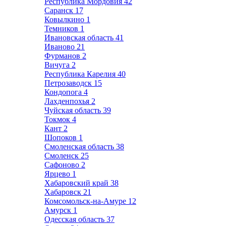
Республика Мордовия
42
Саранск
17
Ковылкино
1
Темников
1
Ивановская область
41
Иваново
21
Фурманов
2
Вичуга
2
Республика Карелия
40
Петрозаводск
15
Кондопога
4
Лахденпохья
2
Чуйская область
39
Токмок
4
Кант
2
Шопоков
1
Смоленская область
38
Смоленск
25
Сафоново
2
Ярцево
1
Хабаровский край
38
Хабаровск
21
Комсомольск-на-Амуре
12
Амурск
1
Одесская область
37