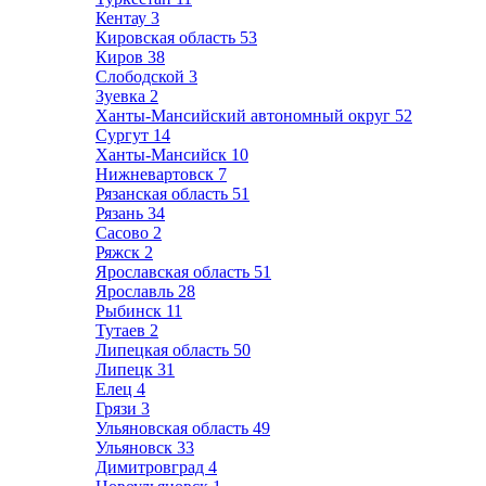
Кентау
3
Кировская область
53
Киров
38
Слободской
3
Зуевка
2
Ханты-Мансийский автономный округ
52
Сургут
14
Ханты-Мансийск
10
Нижневартовск
7
Рязанская область
51
Рязань
34
Сасово
2
Ряжск
2
Ярославская область
51
Ярославль
28
Рыбинск
11
Тутаев
2
Липецкая область
50
Липецк
31
Елец
4
Грязи
3
Ульяновская область
49
Ульяновск
33
Димитровград
4