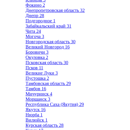
Фокино
2
Днепропетровская область
32
Днепр
28
Подгородное
1
Забайкальский край
31
Чита
24
Могоча
3
Новгородская область
30
Великий Новгород
16
Боровичи
3
Окуловка
2
Псковская область
30
Псков
11
Великие Луки
3
Пустошка
2
Тамбовская область
29
Тамбов
16
Мичуринск
4
Моршанск
3
Республика Саха (Якутия)
29
Якутск
16
Нюрба
1
Вилюйск
1
Курская область
28