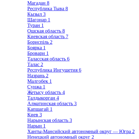
Магадан
8
Республика Тыва
8
Кызыл
3
Шагонар
1
Туран
1
Ошская область
8
Киевская область
7
Бориспіль
2
Боярка
1
Бровари
1
Таласская область
6
Талас
2
Республика Ингушетия
6
Назрань
2
Малгобек
1
Сунжа
1
Жетысу область
4
Талдыкорган
4
Алматинская область
3
Капшагай
1
Киев
3
Нарынская область
3
Нарын
1
Ханты-Мансийский автономный округ — Югра
2
Ненецкий автономный округ
2