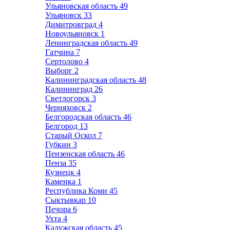
Ульяновская область
49
Ульяновск
33
Димитровград
4
Новоульяновск
1
Ленинградская область
49
Гатчина
7
Сертолово
4
Выборг
2
Калининградская область
48
Калининград
26
Светлогорск
3
Черняховск
2
Белгородская область
46
Белгород
13
Старый Оскол
7
Губкин
3
Пензенская область
46
Пенза
35
Кузнецк
4
Каменка
1
Республика Коми
45
Сыктывкар
10
Печора
6
Ухта
4
Калужская область
45