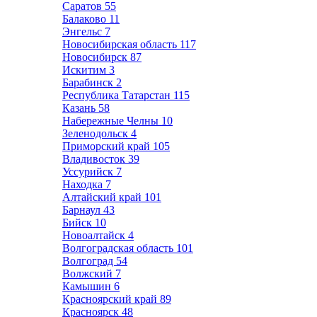
Саратов
55
Балаково
11
Энгельс
7
Новосибирская область
117
Новосибирск
87
Искитим
3
Барабинск
2
Республика Татарстан
115
Казань
58
Набережные Челны
10
Зеленодольск
4
Приморский край
105
Владивосток
39
Уссурийск
7
Находка
7
Алтайский край
101
Барнаул
43
Бийск
10
Новоалтайск
4
Волгоградская область
101
Волгоград
54
Волжский
7
Камышин
6
Красноярский край
89
Красноярск
48