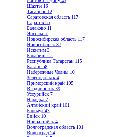
Ростов-на-Дону
43
Шахты
16
Таганрог
12
Саратовская область
117
Саратов
55
Балаково
11
Энгельс
7
Новосибирская область
117
Новосибирск
87
Искитим
3
Барабинск
2
Республика Татарстан
115
Казань
58
Набережные Челны
10
Зеленодольск
4
Приморский край
105
Владивосток
39
Уссурийск
7
Находка
7
Алтайский край
101
Барнаул
43
Бийск
10
Новоалтайск
4
Волгоградская область
101
Волгоград
54