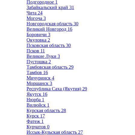
Подгородное
1
Забайкальский край
31
Чита
24
Могоча
3
Новгородская область
30
Великий Новгород
16
Боровичи
3
Окуловка
2
Псковская область
30
Псков
11
Великие Луки
3
Пустошка
2
Тамбовская область
29
Тамбов
16
Мичуринск
4
Моршанск
3
Республика Саха (Якутия)
29
Якутск
16
Нюрба
1
Вилюйск
1
Курская область
28
Курск
17
Фатеж
1
Курчатов
0
Иссык-Кульская область
27