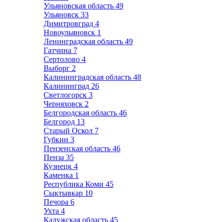
Ульяновская область
49
Ульяновск
33
Димитровград
4
Новоульяновск
1
Ленинградская область
49
Гатчина
7
Сертолово
4
Выборг
2
Калининградская область
48
Калининград
26
Светлогорск
3
Черняховск
2
Белгородская область
46
Белгород
13
Старый Оскол
7
Губкин
3
Пензенская область
46
Пенза
35
Кузнецк
4
Каменка
1
Республика Коми
45
Сыктывкар
10
Печора
6
Ухта
4
Калужская область
45