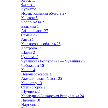
Курск
17
Фатеж
1
Курчатов
0
Иссык-Кульская область
27
Каракол
5
Чолпон-Ата
2
Балыкчы
1
Абай область
27
Семей
25
Аягоз
1
Костромская область
26
Кострома
14
Шарья
2
Чухлома
2
Чувашская Республика — Чувашия
25
Чебоксары
16
Канаш
4
Новочебоксарск
3
Акмолинская область
25
Кокшетау
13
Степногорск
2
Щучинск
2
Кабардино-Балкарская Республика
24
Нальчик
10
Нарткала
2