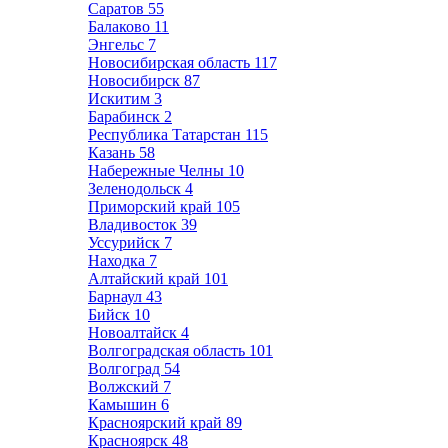
Саратов
55
Балаково
11
Энгельс
7
Новосибирская область
117
Новосибирск
87
Искитим
3
Барабинск
2
Республика Татарстан
115
Казань
58
Набережные Челны
10
Зеленодольск
4
Приморский край
105
Владивосток
39
Уссурийск
7
Находка
7
Алтайский край
101
Барнаул
43
Бийск
10
Новоалтайск
4
Волгоградская область
101
Волгоград
54
Волжский
7
Камышин
6
Красноярский край
89
Красноярск
48