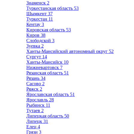
Знаменск
2
Туркестанская область
53
Шымкент
37
Туркестан
11
Кентау
3
Кировская область
53
Киров
38
Слободской
3
Зуевка
2
Ханты-Мансийский автономный округ
52
Сургут
14
Ханты-Мансийск
10
Нижневартовск
7
Рязанская область
51
Рязань
34
Сасово
2
Ряжск
2
Ярославская область
51
Ярославль
28
Рыбинск
11
Тутаев
2
Липецкая область
50
Липецк
31
Елец
4
Грязи
3