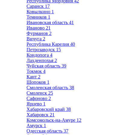
Республика Мордовия
42
Саранск
17
Ковылкино
1
Темников
1
Ивановская область
41
Иваново
21
Фурманов
2
Вичуга
2
Республика Карелия
40
Петрозаводск
15
Кондопога
4
Лахденпохья
2
Чуйская область
39
Токмок
4
Кант
2
Шопоков
1
Смоленская область
38
Смоленск
25
Сафоново
2
Ярцево
1
Хабаровский край
38
Хабаровск
21
Комсомольск-на-Амуре
12
Амурск
1
Одесская область
37