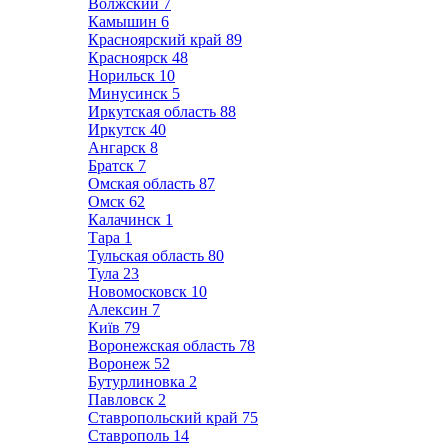
Волжский
7
Камышин
6
Красноярский край
89
Красноярск
48
Норильск
10
Минусинск
5
Иркутская область
88
Иркутск
40
Ангарск
8
Братск
7
Омская область
87
Омск
62
Калачинск
1
Тара
1
Тульская область
80
Тула
23
Новомосковск
10
Алексин
7
Київ
79
Воронежская область
78
Воронеж
52
Бутурлиновка
2
Павловск
2
Ставропольский край
75
Ставрополь
14