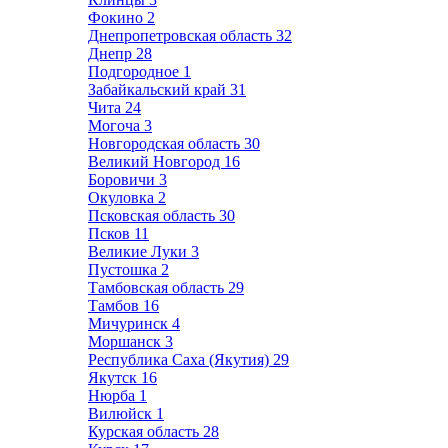
Фокино
2
Днепропетровская область
32
Днепр
28
Подгородное
1
Забайкальский край
31
Чита
24
Могоча
3
Новгородская область
30
Великий Новгород
16
Боровичи
3
Окуловка
2
Псковская область
30
Псков
11
Великие Луки
3
Пустошка
2
Тамбовская область
29
Тамбов
16
Мичуринск
4
Моршанск
3
Республика Саха (Якутия)
29
Якутск
16
Нюрба
1
Вилюйск
1
Курская область
28