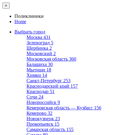
×
Поликлиники
Home
Выбрать город
Москва
431
Зеленоград
5
Щербинка
2
Московский
2
Московская область
360
Балашиха
30
Мытищи
18
Химки
14
Санкт-Петербург
253
Краснодарский край
157
Краснодар
51
Сочи
24
Новороссийск
9
Кемеровская область — Кузбасс
156
Кемерово
32
Новокузнецк
23
Прокопьевск
15
Самарская область
155
Самара
80