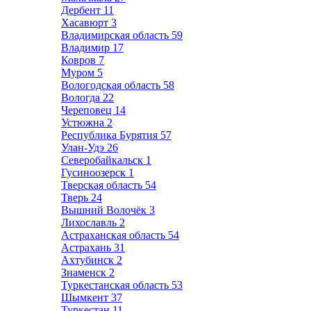
Дербент
11
Хасавюрт
3
Владимирская область
59
Владимир
17
Ковров
7
Муром
5
Вологодская область
58
Вологда
22
Череповец
14
Устюжна
2
Республика Бурятия
57
Улан-Удэ
26
Северобайкальск
1
Гусиноозерск
1
Тверская область
54
Тверь
24
Вышний Волочёк
3
Лихославль
2
Астраханская область
54
Астрахань
31
Ахтубинск
2
Знаменск
2
Туркестанская область
53
Шымкент
37
Туркестан
11