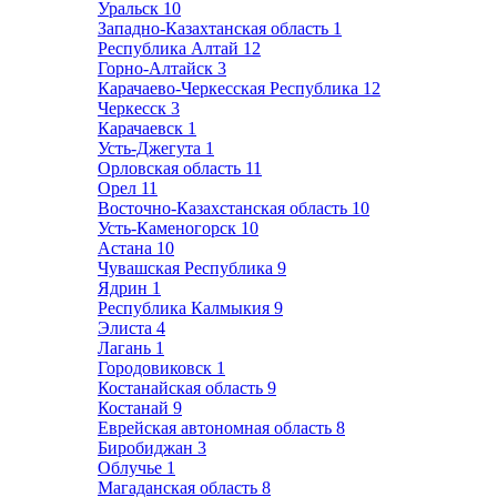
Уральск
10
Западно-Казахтанская область
1
Республика Алтай
12
Горно-Алтайск
3
Карачаево-Черкесская Республика
12
Черкесск
3
Карачаевск
1
Усть-Джегута
1
Орловская область
11
Орел
11
Восточно-Казахстанская область
10
Усть-Каменогорск
10
Астана
10
Чувашская Республика
9
Ядрин
1
Республика Калмыкия
9
Элиста
4
Лагань
1
Городовиковск
1
Костанайская область
9
Костанай
9
Еврейская автономная область
8
Биробиджан
3
Облучье
1
Магаданская область
8