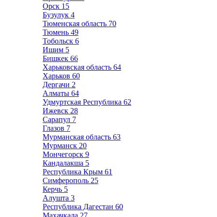
Орск
15
Бузулук
4
Тюменская область
70
Тюмень
49
Тобольск
6
Ишим
5
Бишкек
66
Харьковская область
64
Харьков
60
Дергачи
2
Алматы
64
Удмуртская Республика
62
Ижевск
28
Сарапул
7
Глазов
7
Мурманская область
63
Мурманск
20
Мончегорск
9
Кандалакша
5
Республика Крым
61
Симферополь
25
Керчь
5
Алушта
3
Республика Дагестан
60
Махачкала
27