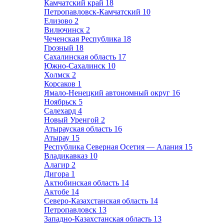
Камчатский край
18
Петропавловск-Камчатский
10
Елизово
2
Вилючинск
2
Чеченская Республика
18
Грозный
18
Сахалинская область
17
Южно-Сахалинск
10
Холмск
2
Корсаков
1
Ямало-Ненецкий автономный округ
16
Ноябрьск
5
Салехард
4
Новый Уренгой
2
Атырауская область
16
Атырау
15
Республика Северная Осетия — Алания
15
Владикавказ
10
Алагир
2
Дигора
1
Актюбинская область
14
Актобе
14
Северо-Казахстанская область
14
Петропавловск
13
Западно-Казахстанская область
13