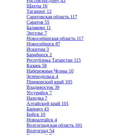
Ростов-на-Дону
43
Шахты
16
Таганрог
12
Саратовская область
117
Саратов
55
Балаково
11
Энгельс
7
Новосибирская область
117
Новосибирск
87
Искитим
3
Барабинск
2
Республика Татарстан
115
Казань
58
Набережные Челны
10
Зеленодольск
4
Приморский край
105
Владивосток
39
Уссурийск
7
Находка
7
Алтайский край
101
Барнаул
43
Бийск
10
Новоалтайск
4
Волгоградская область
101
Волгоград
54