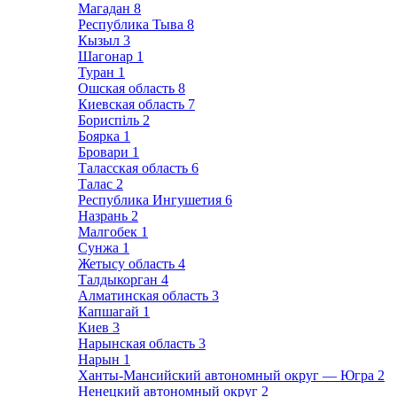
Магадан
8
Республика Тыва
8
Кызыл
3
Шагонар
1
Туран
1
Ошская область
8
Киевская область
7
Бориспіль
2
Боярка
1
Бровари
1
Таласская область
6
Талас
2
Республика Ингушетия
6
Назрань
2
Малгобек
1
Сунжа
1
Жетысу область
4
Талдыкорган
4
Алматинская область
3
Капшагай
1
Киев
3
Нарынская область
3
Нарын
1
Ханты-Мансийский автономный округ — Югра
2
Ненецкий автономный округ
2