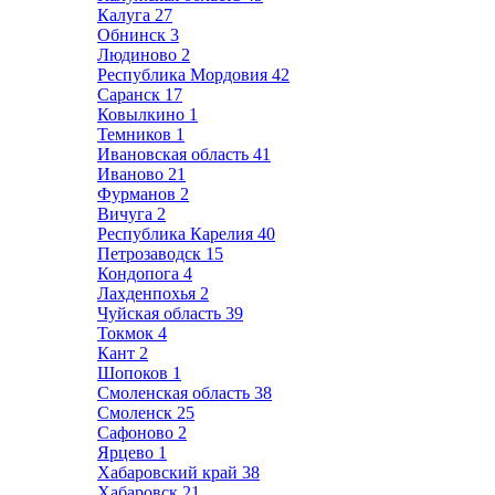
Калуга
27
Обнинск
3
Людиново
2
Республика Мордовия
42
Саранск
17
Ковылкино
1
Темников
1
Ивановская область
41
Иваново
21
Фурманов
2
Вичуга
2
Республика Карелия
40
Петрозаводск
15
Кондопога
4
Лахденпохья
2
Чуйская область
39
Токмок
4
Кант
2
Шопоков
1
Смоленская область
38
Смоленск
25
Сафоново
2
Ярцево
1
Хабаровский край
38
Хабаровск
21