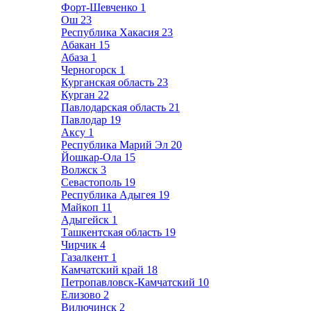
Форт-Шевченко
1
Ош
23
Республика Хакасия
23
Абакан
15
Абаза
1
Черногорск
1
Курганская область
23
Курган
22
Павлодарская область
21
Павлодар
19
Аксу
1
Республика Марий Эл
20
Йошкар-Ола
15
Волжск
3
Севастополь
19
Республика Адыгея
19
Майкоп
11
Адыгейск
1
Ташкентская область
19
Чирчик
4
Газалкент
1
Камчатский край
18
Петропавловск-Камчатский
10
Елизово
2
Вилючинск
2