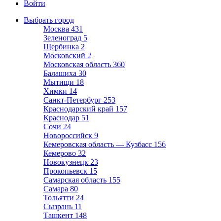
Войти
Выбрать город
Москва
431
Зеленоград
5
Щербинка
2
Московский
2
Московская область
360
Балашиха
30
Мытищи
18
Химки
14
Санкт-Петербург
253
Краснодарский край
157
Краснодар
51
Сочи
24
Новороссийск
9
Кемеровская область — Кузбасс
156
Кемерово
32
Новокузнецк
23
Прокопьевск
15
Самарская область
155
Самара
80
Тольятти
24
Сызрань
11
Ташкент
148