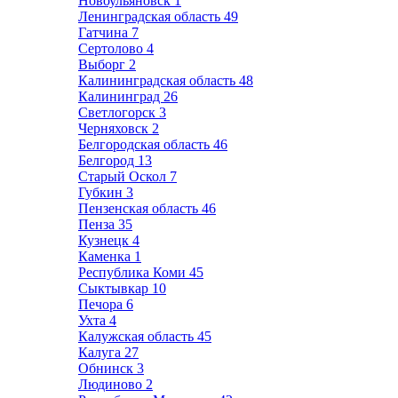
Новоульяновск
1
Ленинградская область
49
Гатчина
7
Сертолово
4
Выборг
2
Калининградская область
48
Калининград
26
Светлогорск
3
Черняховск
2
Белгородская область
46
Белгород
13
Старый Оскол
7
Губкин
3
Пензенская область
46
Пенза
35
Кузнецк
4
Каменка
1
Республика Коми
45
Сыктывкар
10
Печора
6
Ухта
4
Калужская область
45
Калуга
27
Обнинск
3
Людиново
2