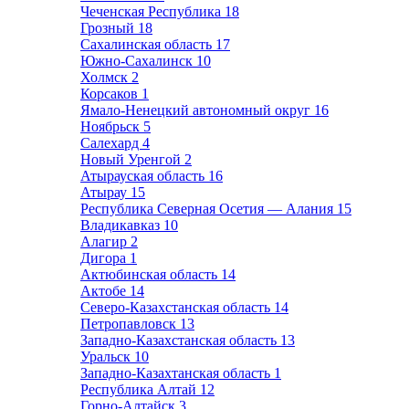
Чеченская Республика
18
Грозный
18
Сахалинская область
17
Южно-Сахалинск
10
Холмск
2
Корсаков
1
Ямало-Ненецкий автономный округ
16
Ноябрьск
5
Салехард
4
Новый Уренгой
2
Атырауская область
16
Атырау
15
Республика Северная Осетия — Алания
15
Владикавказ
10
Алагир
2
Дигора
1
Актюбинская область
14
Актобе
14
Северо-Казахстанская область
14
Петропавловск
13
Западно-Казахстанская область
13
Уральск
10
Западно-Казахтанская область
1
Республика Алтай
12
Горно-Алтайск
3