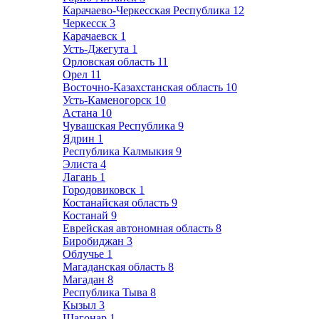
Карачаево-Черкесская Республика
12
Черкесск
3
Карачаевск
1
Усть-Джегута
1
Орловская область
11
Орел
11
Восточно-Казахстанская область
10
Усть-Каменогорск
10
Астана
10
Чувашская Республика
9
Ядрин
1
Республика Калмыкия
9
Элиста
4
Лагань
1
Городовиковск
1
Костанайская область
9
Костанай
9
Еврейская автономная область
8
Биробиджан
3
Облучье
1
Магаданская область
8
Магадан
8
Республика Тыва
8
Кызыл
3
Шагонар
1