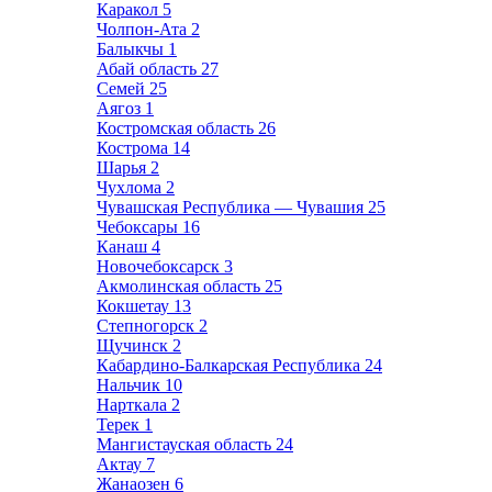
Каракол
5
Чолпон-Ата
2
Балыкчы
1
Абай область
27
Семей
25
Аягоз
1
Костромская область
26
Кострома
14
Шарья
2
Чухлома
2
Чувашская Республика — Чувашия
25
Чебоксары
16
Канаш
4
Новочебоксарск
3
Акмолинская область
25
Кокшетау
13
Степногорск
2
Щучинск
2
Кабардино-Балкарская Республика
24
Нальчик
10
Нарткала
2
Терек
1
Мангистауская область
24
Актау
7
Жанаозен
6