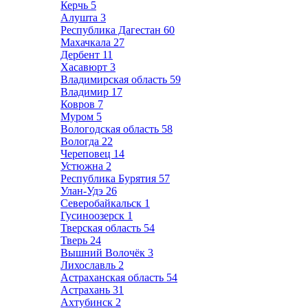
Керчь
5
Алушта
3
Республика Дагестан
60
Махачкала
27
Дербент
11
Хасавюрт
3
Владимирская область
59
Владимир
17
Ковров
7
Муром
5
Вологодская область
58
Вологда
22
Череповец
14
Устюжна
2
Республика Бурятия
57
Улан-Удэ
26
Северобайкальск
1
Гусиноозерск
1
Тверская область
54
Тверь
24
Вышний Волочёк
3
Лихославль
2
Астраханская область
54
Астрахань
31
Ахтубинск
2