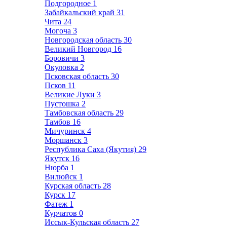
Подгородное
1
Забайкальский край
31
Чита
24
Могоча
3
Новгородская область
30
Великий Новгород
16
Боровичи
3
Окуловка
2
Псковская область
30
Псков
11
Великие Луки
3
Пустошка
2
Тамбовская область
29
Тамбов
16
Мичуринск
4
Моршанск
3
Республика Саха (Якутия)
29
Якутск
16
Нюрба
1
Вилюйск
1
Курская область
28
Курск
17
Фатеж
1
Курчатов
0
Иссык-Кульская область
27