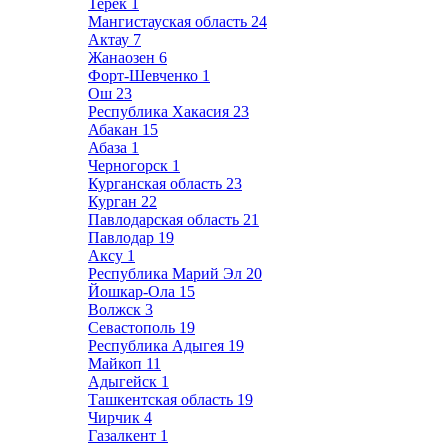
Терек
1
Мангистауская область
24
Актау
7
Жанаозен
6
Форт-Шевченко
1
Ош
23
Республика Хакасия
23
Абакан
15
Абаза
1
Черногорск
1
Курганская область
23
Курган
22
Павлодарская область
21
Павлодар
19
Аксу
1
Республика Марий Эл
20
Йошкар-Ола
15
Волжск
3
Севастополь
19
Республика Адыгея
19
Майкоп
11
Адыгейск
1
Ташкентская область
19
Чирчик
4
Газалкент
1