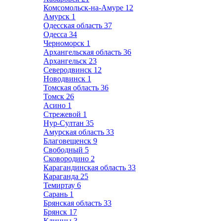
Комсомольск-на-Амуре
12
Амурск
1
Одесская область
37
Одесса
34
Черноморск
1
Архангельская область
36
Архангельск
23
Северодвинск
12
Новодвинск
1
Томская область
36
Томск
26
Асино
1
Стрежевой
1
Нур-Султан
35
Амурская область
33
Благовещенск
9
Свободный
5
Сковородино
2
Карагандинская область
33
Караганда
25
Темиртау
6
Сарань
1
Брянская область
33
Брянск
17
Клинцы
3