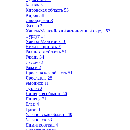
Кентау
3
Кировская область
53
Киров
38
Слободской
3
Зуевка
2
Ханты-Мансийский автономный округ
52
Сургут
14
Ханты-Мансийск
10
Нижневартовск
7
Рязанская область
51
Рязань
34
Сасово
2
Ряжск
2
Ярославская область
51
Ярославль
28
Рыбинск
11
Тутаев
2
Липецкая область
50
Липецк
31
Елец
4
Грязи
3
Ульяновская область
49
Ульяновск
33
Димитровград
4