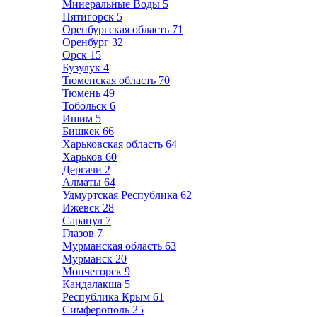
Минеральные Воды
5
Пятигорск
5
Оренбургская область
71
Оренбург
32
Орск
15
Бузулук
4
Тюменская область
70
Тюмень
49
Тобольск
6
Ишим
5
Бишкек
66
Харьковская область
64
Харьков
60
Дергачи
2
Алматы
64
Удмуртская Республика
62
Ижевск
28
Сарапул
7
Глазов
7
Мурманская область
63
Мурманск
20
Мончегорск
9
Кандалакша
5
Республика Крым
61
Симферополь
25