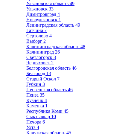
Ульяновская область
49
Ульяновск
33
Димитровград
4
Новоульяновск
1
Ленинградская область
49
Гатчина
7
Сертолово
4
Выборг
2
Калининградская область
48
Калининград
26
Светлогорск
3
Черняховск
2
Белгородская область
46
Белгород
13
Старый Оскол
7
Губкин
3
Пензенская область
46
Пенза
35
Кузнецк
4
Каменка
1
Республика Коми
45
Сыктывкар
10
Печора
6
Ухта
4
Калужская область
45