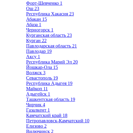
Форт-Шевченко
1
Ош
23
Республика Хакасия
23
Абакан
15
Абаза
1
Черногорск
1
Курганская область
23
Курган
22
Павлодарская область
21
Павлодар
19
Аксу
1
Республика Марий Эл
20
Йошкар-Ола
15
Волжск
3
Севастополь
19
Республика Адыгея
19
Майкоп
11
Адыгейск
1
Ташкентская область
19
Чирчик
4
Газалкент
1
Камчатский край
18
Петропавловск-Камчатский
10
Елизово
2
Вилючинск
2