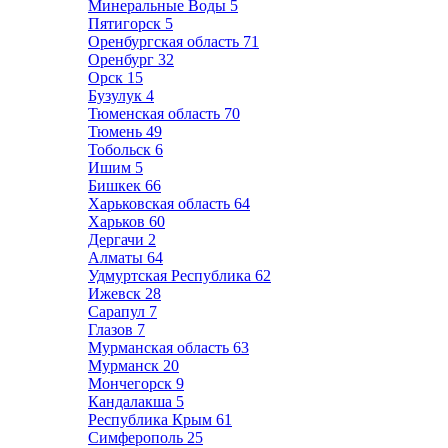
Минеральные Воды
5
Пятигорск
5
Оренбургская область
71
Оренбург
32
Орск
15
Бузулук
4
Тюменская область
70
Тюмень
49
Тобольск
6
Ишим
5
Бишкек
66
Харьковская область
64
Харьков
60
Дергачи
2
Алматы
64
Удмуртская Республика
62
Ижевск
28
Сарапул
7
Глазов
7
Мурманская область
63
Мурманск
20
Мончегорск
9
Кандалакша
5
Республика Крым
61
Симферополь
25