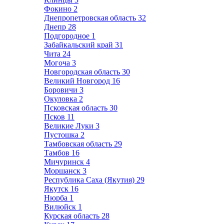
Фокино
2
Днепропетровская область
32
Днепр
28
Подгородное
1
Забайкальский край
31
Чита
24
Могоча
3
Новгородская область
30
Великий Новгород
16
Боровичи
3
Окуловка
2
Псковская область
30
Псков
11
Великие Луки
3
Пустошка
2
Тамбовская область
29
Тамбов
16
Мичуринск
4
Моршанск
3
Республика Саха (Якутия)
29
Якутск
16
Нюрба
1
Вилюйск
1
Курская область
28