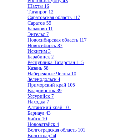
Ростов-на-Дону
43
Шахты
16
Таганрог
12
Саратовская область
117
Саратов
55
Балаково
11
Энгельс
7
Новосибирская область
117
Новосибирск
87
Искитим
3
Барабинск
2
Республика Татарстан
115
Казань
58
Набережные Челны
10
Зеленодольск
4
Приморский край
105
Владивосток
39
Уссурийск
7
Находка
7
Алтайский край
101
Барнаул
43
Бийск
10
Новоалтайск
4
Волгоградская область
101
Волгоград
54