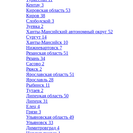
Кентау
3
Кировская область
53
Киров
38
Слободской
3
Зуевка
2
Ханты-Мансийский автономный округ
52
Сургут
14
Ханты-Мансийск
10
Нижневартовск
7
Рязанская область
51
Рязань
34
Сасово
2
Ряжск
2
Ярославская область
51
Ярославль
28
Рыбинск
11
Тутаев
2
Липецкая область
50
Липецк
31
Елец
4
Грязи
3
Ульяновская область
49
Ульяновск
33
Димитровград
4