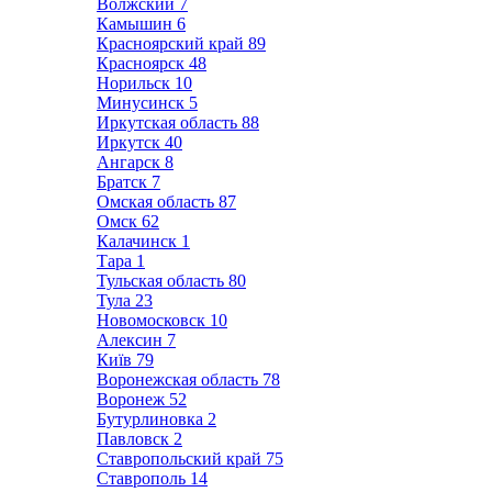
Волжский
7
Камышин
6
Красноярский край
89
Красноярск
48
Норильск
10
Минусинск
5
Иркутская область
88
Иркутск
40
Ангарск
8
Братск
7
Омская область
87
Омск
62
Калачинск
1
Тара
1
Тульская область
80
Тула
23
Новомосковск
10
Алексин
7
Київ
79
Воронежская область
78
Воронеж
52
Бутурлиновка
2
Павловск
2
Ставропольский край
75
Ставрополь
14