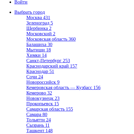
Войти
Выбрать город
Москва
431
Зеленоград
5
Щербинка
2
Московский
2
Московская область
360
Балашиха
30
Мытищи
18
Химки
14
Санкт-Петербург
253
Краснодарский край
157
Краснодар
51
Сочи
24
Новороссийск
9
Кемеровская область — Кузбасс
156
Кемерово
32
Новокузнецк
23
Прокопьевск
15
Самарская область
155
Самара
80
Тольятти
24
Сызрань
11
Ташкент
148