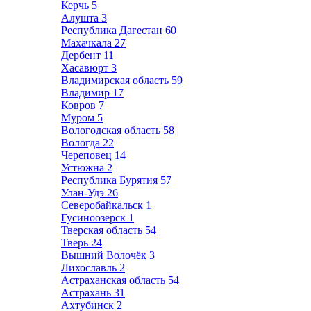
Керчь
5
Алушта
3
Республика Дагестан
60
Махачкала
27
Дербент
11
Хасавюрт
3
Владимирская область
59
Владимир
17
Ковров
7
Муром
5
Вологодская область
58
Вологда
22
Череповец
14
Устюжна
2
Республика Бурятия
57
Улан-Удэ
26
Северобайкальск
1
Гусиноозерск
1
Тверская область
54
Тверь
24
Вышний Волочёк
3
Лихославль
2
Астраханская область
54
Астрахань
31
Ахтубинск
2