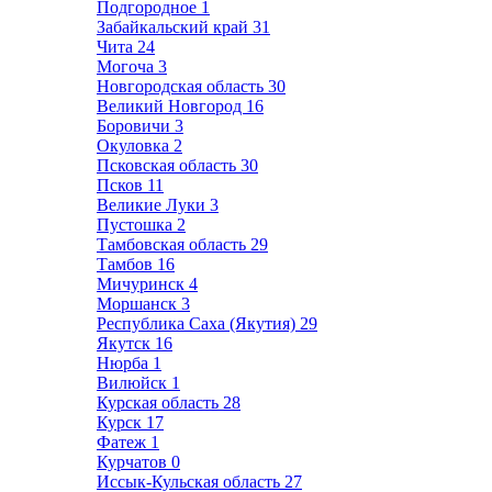
Подгородное
1
Забайкальский край
31
Чита
24
Могоча
3
Новгородская область
30
Великий Новгород
16
Боровичи
3
Окуловка
2
Псковская область
30
Псков
11
Великие Луки
3
Пустошка
2
Тамбовская область
29
Тамбов
16
Мичуринск
4
Моршанск
3
Республика Саха (Якутия)
29
Якутск
16
Нюрба
1
Вилюйск
1
Курская область
28
Курск
17
Фатеж
1
Курчатов
0
Иссык-Кульская область
27