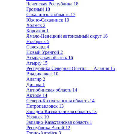
Чеченская Республика
18
Грозный
18
Сахалинская область
17
Южно-Сахалинск
10
Холмск
2
Корсаков
1
Ямало-Ненецкий автономный округ
16
Ноябрьск
5
Салехард
4
Новый Уренгой
2
Атырауская область
16
Атырау
15
Республика Северная Осетия — Алания
15
Владикавказ
10
Алагир
2
Дигора
1
Актюбинская область
14
Актобе
14
Северо-Казахстанская область
14
Петропавловск
13
Западно-Казахстанская область
13
Уральск
10
Западно-Казахтанская область
1
Республика Алтай
12
Горно-Алтайск
3