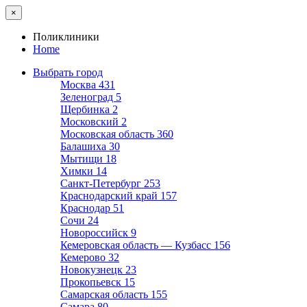
×
Поликлиники
Home
Выбрать город
Москва
431
Зеленоград
5
Щербинка
2
Московский
2
Московская область
360
Балашиха
30
Мытищи
18
Химки
14
Санкт-Петербург
253
Краснодарский край
157
Краснодар
51
Сочи
24
Новороссийск
9
Кемеровская область — Кузбасс
156
Кемерово
32
Новокузнецк
23
Прокопьевск
15
Самарская область
155
Самара
80