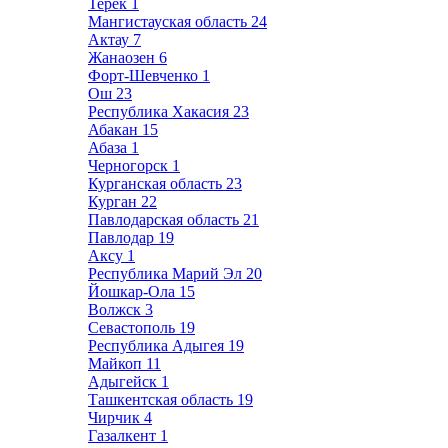
Терек
1
Мангистауская область
24
Актау
7
Жанаозен
6
Форт-Шевченко
1
Ош
23
Республика Хакасия
23
Абакан
15
Абаза
1
Черногорск
1
Курганская область
23
Курган
22
Павлодарская область
21
Павлодар
19
Аксу
1
Республика Марий Эл
20
Йошкар-Ола
15
Волжск
3
Севастополь
19
Республика Адыгея
19
Майкоп
11
Адыгейск
1
Ташкентская область
19
Чирчик
4
Газалкент
1