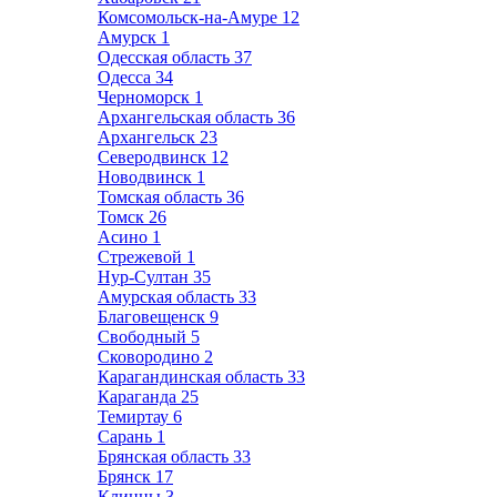
Комсомольск-на-Амуре
12
Амурск
1
Одесская область
37
Одесса
34
Черноморск
1
Архангельская область
36
Архангельск
23
Северодвинск
12
Новодвинск
1
Томская область
36
Томск
26
Асино
1
Стрежевой
1
Нур-Султан
35
Амурская область
33
Благовещенск
9
Свободный
5
Сковородино
2
Карагандинская область
33
Караганда
25
Темиртау
6
Сарань
1
Брянская область
33
Брянск
17
Клинцы
3