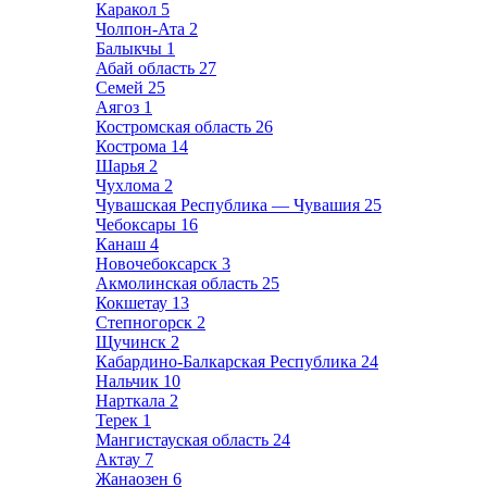
Каракол
5
Чолпон-Ата
2
Балыкчы
1
Абай область
27
Семей
25
Аягоз
1
Костромская область
26
Кострома
14
Шарья
2
Чухлома
2
Чувашская Республика — Чувашия
25
Чебоксары
16
Канаш
4
Новочебоксарск
3
Акмолинская область
25
Кокшетау
13
Степногорск
2
Щучинск
2
Кабардино-Балкарская Республика
24
Нальчик
10
Нарткала
2
Терек
1
Мангистауская область
24
Актау
7
Жанаозен
6