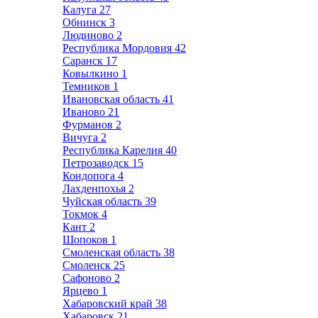
Калуга
27
Обнинск
3
Людиново
2
Республика Мордовия
42
Саранск
17
Ковылкино
1
Темников
1
Ивановская область
41
Иваново
21
Фурманов
2
Вичуга
2
Республика Карелия
40
Петрозаводск
15
Кондопога
4
Лахденпохья
2
Чуйская область
39
Токмок
4
Кант
2
Шопоков
1
Смоленская область
38
Смоленск
25
Сафоново
2
Ярцево
1
Хабаровский край
38
Хабаровск
21