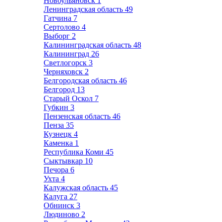
Новоульяновск
1
Ленинградская область
49
Гатчина
7
Сертолово
4
Выборг
2
Калининградская область
48
Калининград
26
Светлогорск
3
Черняховск
2
Белгородская область
46
Белгород
13
Старый Оскол
7
Губкин
3
Пензенская область
46
Пенза
35
Кузнецк
4
Каменка
1
Республика Коми
45
Сыктывкар
10
Печора
6
Ухта
4
Калужская область
45
Калуга
27
Обнинск
3
Людиново
2