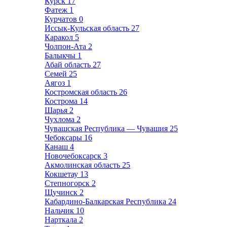
Курск
17
Фатеж
1
Курчатов
0
Иссык-Кульская область
27
Каракол
5
Чолпон-Ата
2
Балыкчы
1
Абай область
27
Семей
25
Аягоз
1
Костромская область
26
Кострома
14
Шарья
2
Чухлома
2
Чувашская Республика — Чувашия
25
Чебоксары
16
Канаш
4
Новочебоксарск
3
Акмолинская область
25
Кокшетау
13
Степногорск
2
Щучинск
2
Кабардино-Балкарская Республика
24
Нальчик
10
Нарткала
2