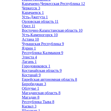
Карачаево-Черкесская Республика
12
Черкесск
3
Карачаевск
1
Усть-Джегута
1
Орловская область
11
Орел
11
Восточно-Казахстанская область
10
Усть-Каменогорск
10
Астана
10
Чувашская Республика
9
Ядрин
1
Республика Калмыкия
9
Элиста
4
Лагань
1
Городовиковск
1
Костанайская область
9
Костанай
9
Еврейская автономная область
8
Биробиджан
3
Облучье
1
Магаданская область
8
Магадан
8
Республика Тыва
8
Кызыл
3
Шагонар
1