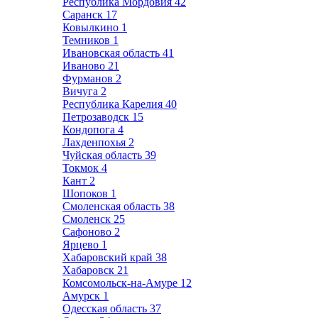
Республика Мордовия
42
Саранск
17
Ковылкино
1
Темников
1
Ивановская область
41
Иваново
21
Фурманов
2
Вичуга
2
Республика Карелия
40
Петрозаводск
15
Кондопога
4
Лахденпохья
2
Чуйская область
39
Токмок
4
Кант
2
Шопоков
1
Смоленская область
38
Смоленск
25
Сафоново
2
Ярцево
1
Хабаровский край
38
Хабаровск
21
Комсомольск-на-Амуре
12
Амурск
1
Одесская область
37