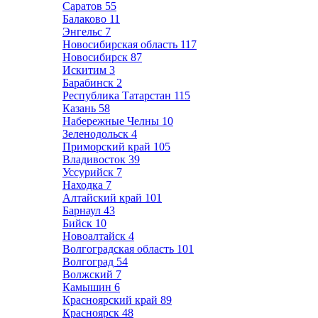
Саратов
55
Балаково
11
Энгельс
7
Новосибирская область
117
Новосибирск
87
Искитим
3
Барабинск
2
Республика Татарстан
115
Казань
58
Набережные Челны
10
Зеленодольск
4
Приморский край
105
Владивосток
39
Уссурийск
7
Находка
7
Алтайский край
101
Барнаул
43
Бийск
10
Новоалтайск
4
Волгоградская область
101
Волгоград
54
Волжский
7
Камышин
6
Красноярский край
89
Красноярск
48