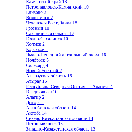
Камчатский край
18
Петропавловск-Камчатский
10
Елизово
2
Вилючинск
2
Чеченская Республика
18
Грозный
18
Сахалинская область
17
Южно-Сахалинск
10
Холмск
2
Корсаков
1
Ямало-Ненецкий автономный округ
16
Ноябрьск
5
Салехард
4
Новый Уренгой
2
Атырауская область
16
Атырау
15
Республика Северная Осетия — Алания
15
Владикавказ
10
Алагир
2
Дигора
1
Актюбинская область
14
Актобе
14
Северо-Казахстанская область
14
Петропавловск
13
Западно-Казахстанская область
13