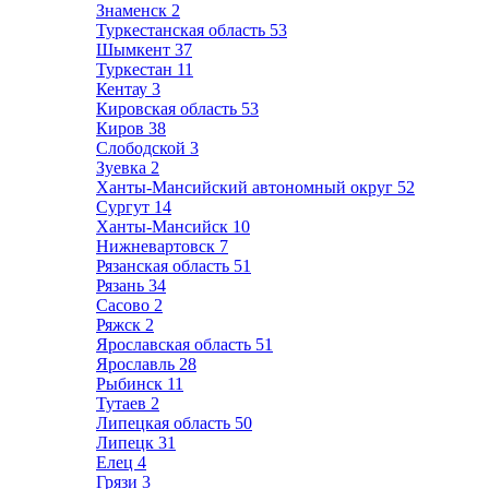
Знаменск
2
Туркестанская область
53
Шымкент
37
Туркестан
11
Кентау
3
Кировская область
53
Киров
38
Слободской
3
Зуевка
2
Ханты-Мансийский автономный округ
52
Сургут
14
Ханты-Мансийск
10
Нижневартовск
7
Рязанская область
51
Рязань
34
Сасово
2
Ряжск
2
Ярославская область
51
Ярославль
28
Рыбинск
11
Тутаев
2
Липецкая область
50
Липецк
31
Елец
4
Грязи
3