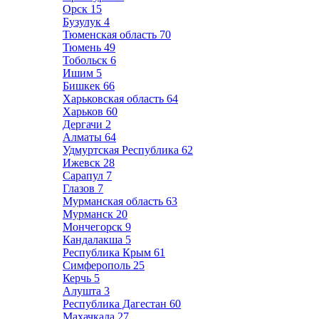
Орск
15
Бузулук
4
Тюменская область
70
Тюмень
49
Тобольск
6
Ишим
5
Бишкек
66
Харьковская область
64
Харьков
60
Дергачи
2
Алматы
64
Удмуртская Республика
62
Ижевск
28
Сарапул
7
Глазов
7
Мурманская область
63
Мурманск
20
Мончегорск
9
Кандалакша
5
Республика Крым
61
Симферополь
25
Керчь
5
Алушта
3
Республика Дагестан
60
Махачкала
27