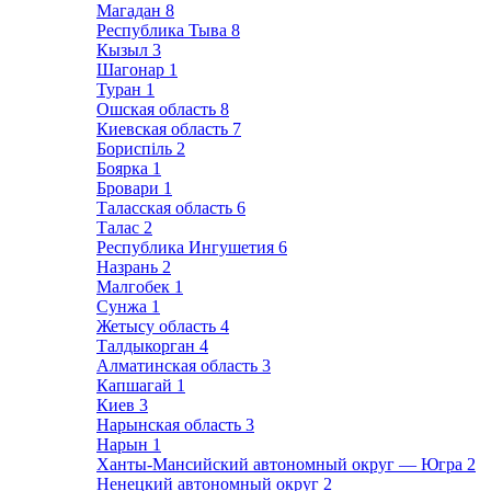
Магадан
8
Республика Тыва
8
Кызыл
3
Шагонар
1
Туран
1
Ошская область
8
Киевская область
7
Бориспіль
2
Боярка
1
Бровари
1
Таласская область
6
Талас
2
Республика Ингушетия
6
Назрань
2
Малгобек
1
Сунжа
1
Жетысу область
4
Талдыкорган
4
Алматинская область
3
Капшагай
1
Киев
3
Нарынская область
3
Нарын
1
Ханты-Мансийский автономный округ — Югра
2
Ненецкий автономный округ
2