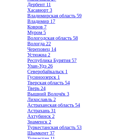
Дербент
11
Хасавюрт
3
Владимирская область
59
Владимир
17
Ковров
7
Муром
5
Вологодская область
58
Вологда
22
Череповец
14
Устюжна
2
Республика Бурятия
57
Улан-Удэ
26
Северобайкальск
1
Гусиноозерск
1
Тверская область
54
Тверь
24
Вышний Волочёк
3
Лихославль
2
Астраханская область
54
Астрахань
31
Ахтубинск
2
Знаменск
2
Туркестанская область
53
Шымкент
37
Туркестан
11