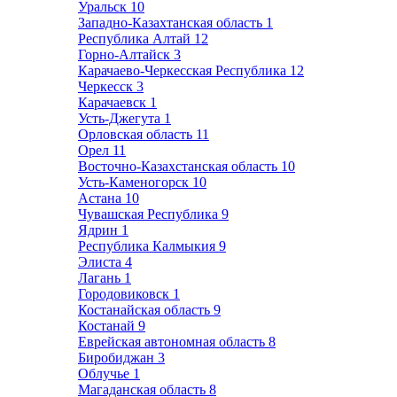
Уральск
10
Западно-Казахтанская область
1
Республика Алтай
12
Горно-Алтайск
3
Карачаево-Черкесская Республика
12
Черкесск
3
Карачаевск
1
Усть-Джегута
1
Орловская область
11
Орел
11
Восточно-Казахстанская область
10
Усть-Каменогорск
10
Астана
10
Чувашская Республика
9
Ядрин
1
Республика Калмыкия
9
Элиста
4
Лагань
1
Городовиковск
1
Костанайская область
9
Костанай
9
Еврейская автономная область
8
Биробиджан
3
Облучье
1
Магаданская область
8