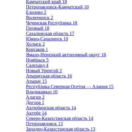
Камчатский край
18
Петропавловск-Камчатский
10
Елизово
2
Вилючинск
2
Чеченская Республика
18
Грозный
18
Сахалинская область
17
Южно-Сахалинск
10
Холмск
2
Корсаков
1
Ямало-Ненецкий автономный округ
16
Ноябрьск
5
Салехард
4
Новый Уренгой
2
Атырауская область
16
Атырау
15
Республика Северная Осетия — Алания
15
Владикавказ
10
Алагир
2
Дигора
1
Актюбинская область
14
Актобе
14
Северо-Казахстанская область
14
Петропавловск
13
Западно-Казахстанская область
13