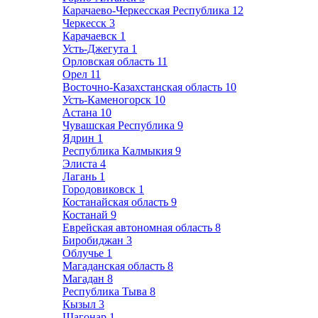
Карачаево-Черкесская Республика
12
Черкесск
3
Карачаевск
1
Усть-Джегута
1
Орловская область
11
Орел
11
Восточно-Казахстанская область
10
Усть-Каменогорск
10
Астана
10
Чувашская Республика
9
Ядрин
1
Республика Калмыкия
9
Элиста
4
Лагань
1
Городовиковск
1
Костанайская область
9
Костанай
9
Еврейская автономная область
8
Биробиджан
3
Облучье
1
Магаданская область
8
Магадан
8
Республика Тыва
8
Кызыл
3
Шагонар
1