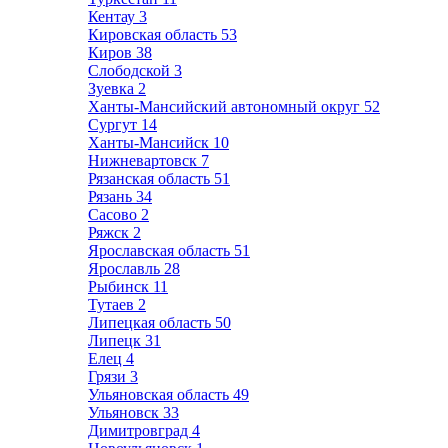
Кентау
3
Кировская область
53
Киров
38
Слободской
3
Зуевка
2
Ханты-Мансийский автономный округ
52
Сургут
14
Ханты-Мансийск
10
Нижневартовск
7
Рязанская область
51
Рязань
34
Сасово
2
Ряжск
2
Ярославская область
51
Ярославль
28
Рыбинск
11
Тутаев
2
Липецкая область
50
Липецк
31
Елец
4
Грязи
3
Ульяновская область
49
Ульяновск
33
Димитровград
4