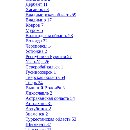
Дербент
11
Хасавюрт
3
Владимирская область
59
Владимир
17
Ковров
7
Муром
5
Вологодская область
58
Вологда
22
Череповец
14
Устюжна
2
Республика Бурятия
57
Улан-Удэ
26
Северобайкальск
1
Гусиноозерск
1
Тверская область
54
Тверь
24
Вышний Волочёк
3
Лихославль
2
Астраханская область
54
Астрахань
31
Ахтубинск
2
Знаменск
2
Туркестанская область
53
Шымкент
37
Туркестан
11