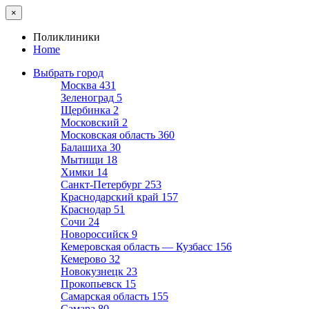
×
Поликлиники
Home
Выбрать город
Москва
431
Зеленоград
5
Щербинка
2
Московский
2
Московская область
360
Балашиха
30
Мытищи
18
Химки
14
Санкт-Петербург
253
Краснодарский край
157
Краснодар
51
Сочи
24
Новороссийск
9
Кемеровская область — Кузбасс
156
Кемерово
32
Новокузнецк
23
Прокопьевск
15
Самарская область
155
Самара
80