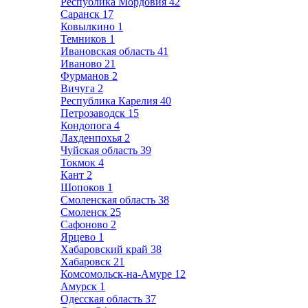
Республика Мордовия
42
Саранск
17
Ковылкино
1
Темников
1
Ивановская область
41
Иваново
21
Фурманов
2
Вичуга
2
Республика Карелия
40
Петрозаводск
15
Кондопога
4
Лахденпохья
2
Чуйская область
39
Токмок
4
Кант
2
Шопоков
1
Смоленская область
38
Смоленск
25
Сафоново
2
Ярцево
1
Хабаровский край
38
Хабаровск
21
Комсомольск-на-Амуре
12
Амурск
1
Одесская область
37