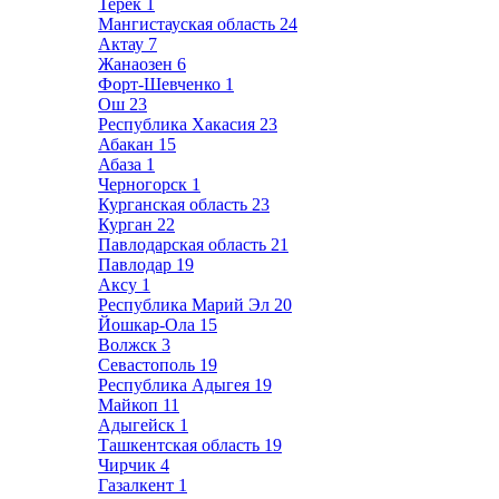
Терек
1
Мангистауская область
24
Актау
7
Жанаозен
6
Форт-Шевченко
1
Ош
23
Республика Хакасия
23
Абакан
15
Абаза
1
Черногорск
1
Курганская область
23
Курган
22
Павлодарская область
21
Павлодар
19
Аксу
1
Республика Марий Эл
20
Йошкар-Ола
15
Волжск
3
Севастополь
19
Республика Адыгея
19
Майкоп
11
Адыгейск
1
Ташкентская область
19
Чирчик
4
Газалкент
1