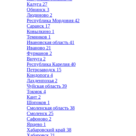
Калуга
27
Обнинск
3
Людиново
2
Республика Мордовия
42
Саранск
17
Ковылкино
1
Темников
1
Ивановская область
41
Иваново
21
Фурманов
2
Вичуга
2
Республика Карелия
40
Петрозаводск
15
Кондопога
4
Лахденпохья
2
Чуйская область
39
Токмок
4
Кант
2
Шопоков
1
Смоленская область
38
Смоленск
25
Сафоново
2
Ярцево
1
Хабаровский край
38
Хабаровск
21