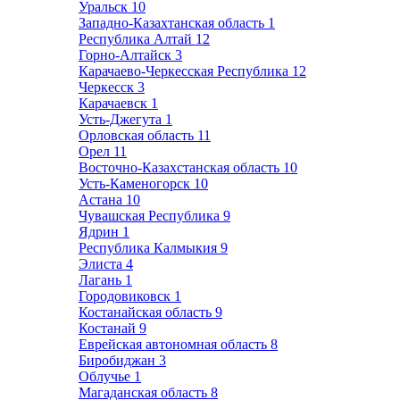
Уральск
10
Западно-Казахтанская область
1
Республика Алтай
12
Горно-Алтайск
3
Карачаево-Черкесская Республика
12
Черкесск
3
Карачаевск
1
Усть-Джегута
1
Орловская область
11
Орел
11
Восточно-Казахстанская область
10
Усть-Каменогорск
10
Астана
10
Чувашская Республика
9
Ядрин
1
Республика Калмыкия
9
Элиста
4
Лагань
1
Городовиковск
1
Костанайская область
9
Костанай
9
Еврейская автономная область
8
Биробиджан
3
Облучье
1
Магаданская область
8