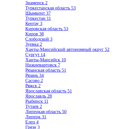
Знаменск
2
Туркестанская область
53
Шымкент
37
Туркестан
11
Кентау
3
Кировская область
53
Киров
38
Слободской
3
Зуевка
2
Ханты-Мансийский автономный округ
52
Сургут
14
Ханты-Мансийск
10
Нижневартовск
7
Рязанская область
51
Рязань
34
Сасово
2
Ряжск
2
Ярославская область
51
Ярославль
28
Рыбинск
11
Тутаев
2
Липецкая область
50
Липецк
31
Елец
4
Грязи
3