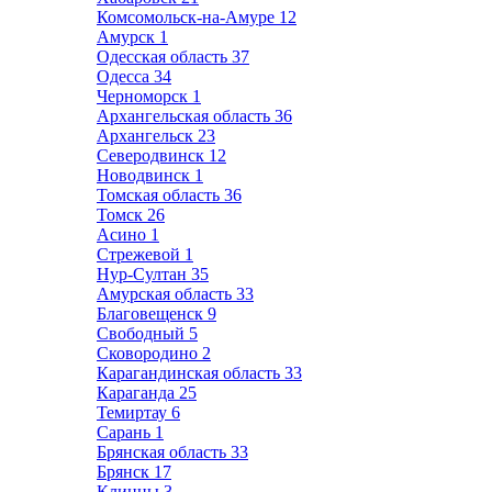
Комсомольск-на-Амуре
12
Амурск
1
Одесская область
37
Одесса
34
Черноморск
1
Архангельская область
36
Архангельск
23
Северодвинск
12
Новодвинск
1
Томская область
36
Томск
26
Асино
1
Стрежевой
1
Нур-Султан
35
Амурская область
33
Благовещенск
9
Свободный
5
Сковородино
2
Карагандинская область
33
Караганда
25
Темиртау
6
Сарань
1
Брянская область
33
Брянск
17
Клинцы
3