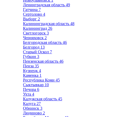
Новоульяновск
1
Ленинградская область
49
Гатчина
7
Сертолово
4
Выборг
2
Калининградская область
48
Калининград
26
Светлогорск
3
Черняховск
2
Белгородская область
46
Белгород
13
Старый Оскол
7
Губкин
3
Пензенская область
46
Пенза
35
Кузнецк
4
Каменка
1
Республика Коми
45
Сыктывкар
10
Печора
6
Ухта
4
Калужская область
45
Калуга
27
Обнинск
3
Людиново
2