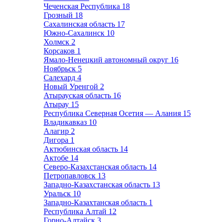
Чеченская Республика
18
Грозный
18
Сахалинская область
17
Южно-Сахалинск
10
Холмск
2
Корсаков
1
Ямало-Ненецкий автономный округ
16
Ноябрьск
5
Салехард
4
Новый Уренгой
2
Атырауская область
16
Атырау
15
Республика Северная Осетия — Алания
15
Владикавказ
10
Алагир
2
Дигора
1
Актюбинская область
14
Актобе
14
Северо-Казахстанская область
14
Петропавловск
13
Западно-Казахстанская область
13
Уральск
10
Западно-Казахтанская область
1
Республика Алтай
12
Горно-Алтайск
3