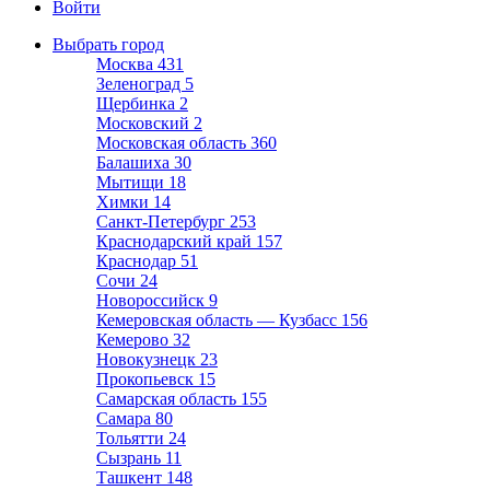
Войти
Выбрать город
Москва
431
Зеленоград
5
Щербинка
2
Московский
2
Московская область
360
Балашиха
30
Мытищи
18
Химки
14
Санкт-Петербург
253
Краснодарский край
157
Краснодар
51
Сочи
24
Новороссийск
9
Кемеровская область — Кузбасс
156
Кемерово
32
Новокузнецк
23
Прокопьевск
15
Самарская область
155
Самара
80
Тольятти
24
Сызрань
11
Ташкент
148