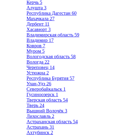
Керчь
5
Алушта
3
Республика Дагестан
60
Махачкала
27
Дербент
11
Хасавюрт
3
Владимирская область
59
Владимир
17
Ковров
7
Муром
5
Вологодская область
58
Вологда
22
Череповец
14
Устюжна
2
Республика Бурятия
57
Улан-Удэ
26
Северобайкальск
1
Гусиноозерск
1
Тверская область
54
Тверь
24
Вышний Волочёк
3
Лихославль
2
Астраханская область
54
Астрахань
31
Ахтубинск
2