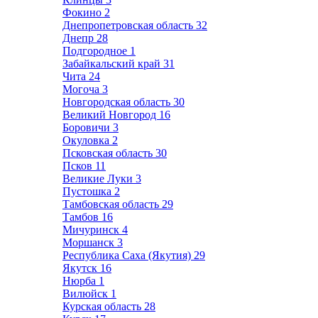
Фокино
2
Днепропетровская область
32
Днепр
28
Подгородное
1
Забайкальский край
31
Чита
24
Могоча
3
Новгородская область
30
Великий Новгород
16
Боровичи
3
Окуловка
2
Псковская область
30
Псков
11
Великие Луки
3
Пустошка
2
Тамбовская область
29
Тамбов
16
Мичуринск
4
Моршанск
3
Республика Саха (Якутия)
29
Якутск
16
Нюрба
1
Вилюйск
1
Курская область
28