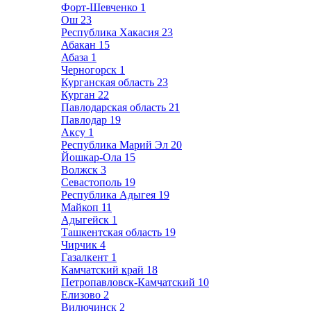
Форт-Шевченко
1
Ош
23
Республика Хакасия
23
Абакан
15
Абаза
1
Черногорск
1
Курганская область
23
Курган
22
Павлодарская область
21
Павлодар
19
Аксу
1
Республика Марий Эл
20
Йошкар-Ола
15
Волжск
3
Севастополь
19
Республика Адыгея
19
Майкоп
11
Адыгейск
1
Ташкентская область
19
Чирчик
4
Газалкент
1
Камчатский край
18
Петропавловск-Камчатский
10
Елизово
2
Вилючинск
2