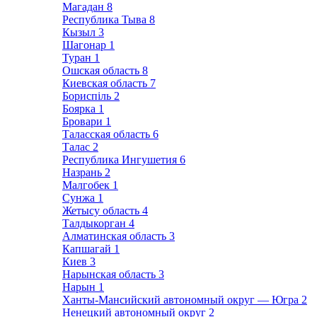
Магадан
8
Республика Тыва
8
Кызыл
3
Шагонар
1
Туран
1
Ошская область
8
Киевская область
7
Бориспіль
2
Боярка
1
Бровари
1
Таласская область
6
Талас
2
Республика Ингушетия
6
Назрань
2
Малгобек
1
Сунжа
1
Жетысу область
4
Талдыкорган
4
Алматинская область
3
Капшагай
1
Киев
3
Нарынская область
3
Нарын
1
Ханты-Мансийский автономный округ — Югра
2
Ненецкий автономный округ
2