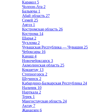
Каракол
5
Чолпон-Ата
2
Балыкчы
1
Абай область
27
Семей
25
Аягоз
1
Костромская область
26
Кострома
14
Шарья
2
Чухлома
2
Чувашская Республика — Чувашия
25
Чебоксары
16
Канаш
4
Новочебоксарск
3
Акмолинская область
25
Кокшетау
13
Степногорск
2
Щучинск
2
Кабардино-Балкарская Республика
24
Нальчик
10
Нарткала
2
Терек
1
Мангистауская область
24
Актау
7
Жанаозен
6