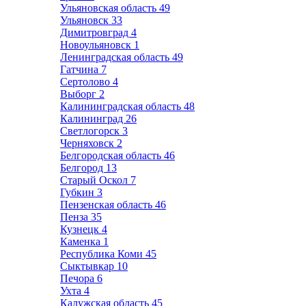
Ульяновская область
49
Ульяновск
33
Димитровград
4
Новоульяновск
1
Ленинградская область
49
Гатчина
7
Сертолово
4
Выборг
2
Калининградская область
48
Калининград
26
Светлогорск
3
Черняховск
2
Белгородская область
46
Белгород
13
Старый Оскол
7
Губкин
3
Пензенская область
46
Пенза
35
Кузнецк
4
Каменка
1
Республика Коми
45
Сыктывкар
10
Печора
6
Ухта
4
Калужская область
45