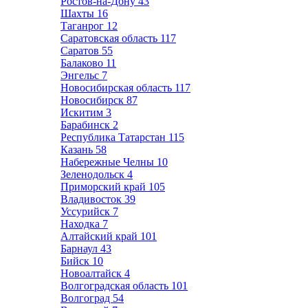
Ростов-на-Дону
43
Шахты
16
Таганрог
12
Саратовская область
117
Саратов
55
Балаково
11
Энгельс
7
Новосибирская область
117
Новосибирск
87
Искитим
3
Барабинск
2
Республика Татарстан
115
Казань
58
Набережные Челны
10
Зеленодольск
4
Приморский край
105
Владивосток
39
Уссурийск
7
Находка
7
Алтайский край
101
Барнаул
43
Бийск
10
Новоалтайск
4
Волгоградская область
101
Волгоград
54