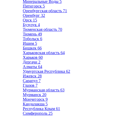
Минеральные Воды
5
Пятигорск
5
Оренбургская область
71
Оренбург
32
Орск
15
Бузулук
4
Тюменская область
70
Тюмень
49
Тобольск
6
Ишим
5
Бишкек
66
Харьковская область
64
Харьков
60
Дергачи
2
Алматы
64
Удмуртская Республика
62
Ижевск
28
Сарапул
7
Глазов
7
Мурманская область
63
Мурманск
20
Мончегорск
9
Кандалакша
5
Республика Крым
61
Симферополь
25