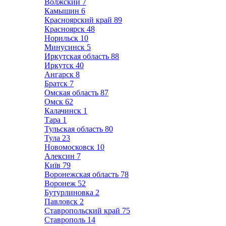
Волжский
7
Камышин
6
Красноярский край
89
Красноярск
48
Норильск
10
Минусинск
5
Иркутская область
88
Иркутск
40
Ангарск
8
Братск
7
Омская область
87
Омск
62
Калачинск
1
Тара
1
Тульская область
80
Тула
23
Новомосковск
10
Алексин
7
Київ
79
Воронежская область
78
Воронеж
52
Бутурлиновка
2
Павловск
2
Ставропольский край
75
Ставрополь
14