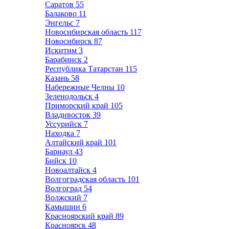
Саратов
55
Балаково
11
Энгельс
7
Новосибирская область
117
Новосибирск
87
Искитим
3
Барабинск
2
Республика Татарстан
115
Казань
58
Набережные Челны
10
Зеленодольск
4
Приморский край
105
Владивосток
39
Уссурийск
7
Находка
7
Алтайский край
101
Барнаул
43
Бийск
10
Новоалтайск
4
Волгоградская область
101
Волгоград
54
Волжский
7
Камышин
6
Красноярский край
89
Красноярск
48