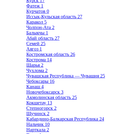
Курск
17
Фатеж
1
Курчатов
0
Иссык-Кульская область
27
Каракол
5
Чолпон-Ата
2
Балыкчы
1
Абай область
27
Семей
25
Аягоз
1
Костромская область
26
Кострома
14
Шарья
2
Чухлома
2
Чувашская Республика — Чувашия
25
Чебоксары
16
Канаш
4
Новочебоксарск
3
Акмолинская область
25
Кокшетау
13
Степногорск
2
Щучинск
2
Кабардино-Балкарская Республика
24
Нальчик
10
Нарткала
2