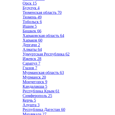
Орск
15
Бузулук
4
Тюменская область
70
Тюмень
49
Тобольск
6
Ишим
5
Бишкек
66
Харьковская область
64
Харьков
60
Дергачи
2
Алматы
64
Удмуртская Республика
62
Ижевск
28
Сарапул
7
Глазов
7
Мурманская область
63
Мурманск
20
Мончегорск
9
Кандалакша
5
Республика Крым
61
Симферополь
25
Керчь
5
Алушта
3
Республика Дагестан
60
Махачкала
27