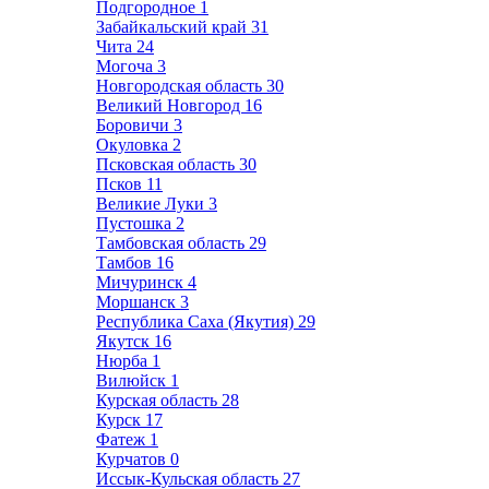
Подгородное
1
Забайкальский край
31
Чита
24
Могоча
3
Новгородская область
30
Великий Новгород
16
Боровичи
3
Окуловка
2
Псковская область
30
Псков
11
Великие Луки
3
Пустошка
2
Тамбовская область
29
Тамбов
16
Мичуринск
4
Моршанск
3
Республика Саха (Якутия)
29
Якутск
16
Нюрба
1
Вилюйск
1
Курская область
28
Курск
17
Фатеж
1
Курчатов
0
Иссык-Кульская область
27