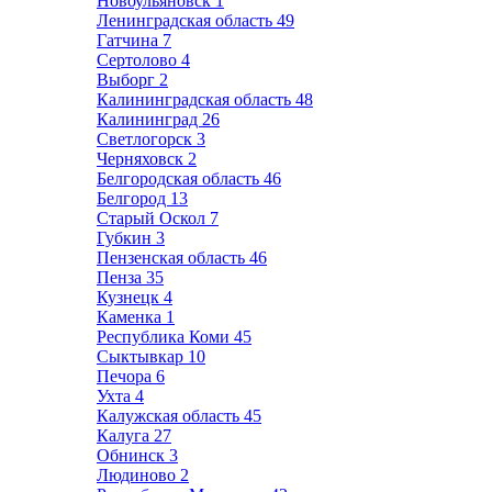
Новоульяновск
1
Ленинградская область
49
Гатчина
7
Сертолово
4
Выборг
2
Калининградская область
48
Калининград
26
Светлогорск
3
Черняховск
2
Белгородская область
46
Белгород
13
Старый Оскол
7
Губкин
3
Пензенская область
46
Пенза
35
Кузнецк
4
Каменка
1
Республика Коми
45
Сыктывкар
10
Печора
6
Ухта
4
Калужская область
45
Калуга
27
Обнинск
3
Людиново
2