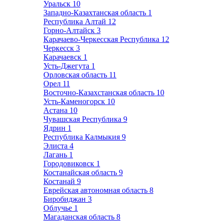
Уральск
10
Западно-Казахтанская область
1
Республика Алтай
12
Горно-Алтайск
3
Карачаево-Черкесская Республика
12
Черкесск
3
Карачаевск
1
Усть-Джегута
1
Орловская область
11
Орел
11
Восточно-Казахстанская область
10
Усть-Каменогорск
10
Астана
10
Чувашская Республика
9
Ядрин
1
Республика Калмыкия
9
Элиста
4
Лагань
1
Городовиковск
1
Костанайская область
9
Костанай
9
Еврейская автономная область
8
Биробиджан
3
Облучье
1
Магаданская область
8