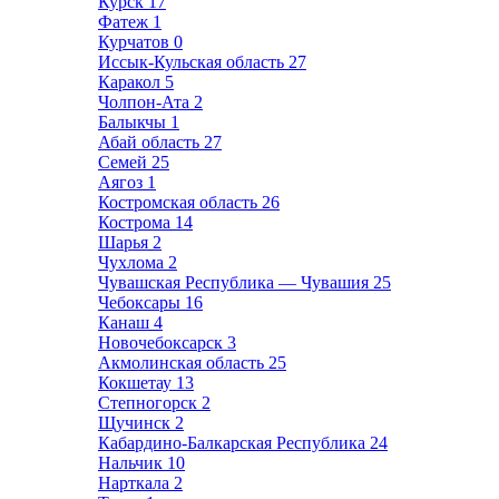
Курск
17
Фатеж
1
Курчатов
0
Иссык-Кульская область
27
Каракол
5
Чолпон-Ата
2
Балыкчы
1
Абай область
27
Семей
25
Аягоз
1
Костромская область
26
Кострома
14
Шарья
2
Чухлома
2
Чувашская Республика — Чувашия
25
Чебоксары
16
Канаш
4
Новочебоксарск
3
Акмолинская область
25
Кокшетау
13
Степногорск
2
Щучинск
2
Кабардино-Балкарская Республика
24
Нальчик
10
Нарткала
2