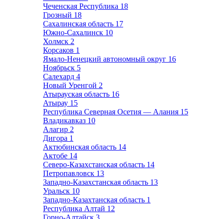
Чеченская Республика
18
Грозный
18
Сахалинская область
17
Южно-Сахалинск
10
Холмск
2
Корсаков
1
Ямало-Ненецкий автономный округ
16
Ноябрьск
5
Салехард
4
Новый Уренгой
2
Атырауская область
16
Атырау
15
Республика Северная Осетия — Алания
15
Владикавказ
10
Алагир
2
Дигора
1
Актюбинская область
14
Актобе
14
Северо-Казахстанская область
14
Петропавловск
13
Западно-Казахстанская область
13
Уральск
10
Западно-Казахтанская область
1
Республика Алтай
12
Горно-Алтайск
3