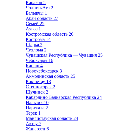
Каракол
5
Чолпон-Ата
2
Балыкчы
1
Абай область
27
Семей
25
Аягоз
1
Костромская область
26
Кострома
14
Шарья
2
Чухлома
2
Чувашская Республика — Чувашия
25
Чебоксары
16
Канаш
4
Новочебоксарск
3
Акмолинская область
25
Кокшетау
13
Степногорск
2
Щучинск
2
Кабардино-Балкарская Республика
24
Нальчик
10
Нарткала
2
Терек
1
Мангистауская область
24
Актау
7
Жанаозен
6