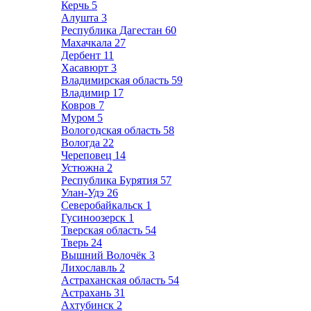
Керчь
5
Алушта
3
Республика Дагестан
60
Махачкала
27
Дербент
11
Хасавюрт
3
Владимирская область
59
Владимир
17
Ковров
7
Муром
5
Вологодская область
58
Вологда
22
Череповец
14
Устюжна
2
Республика Бурятия
57
Улан-Удэ
26
Северобайкальск
1
Гусиноозерск
1
Тверская область
54
Тверь
24
Вышний Волочёк
3
Лихославль
2
Астраханская область
54
Астрахань
31
Ахтубинск
2