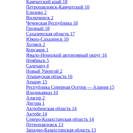
Камчатский край
18
Петропавловск-Камчатский
10
Елизово
2
Вилючинск
2
Чеченская Республика
18
Грозный
18
Сахалинская область
17
Южно-Сахалинск
10
Холмск
2
Корсаков
1
Ямало-Ненецкий автономный округ
16
Ноябрьск
5
Салехард
4
Новый Уренгой
2
Атырауская область
16
Атырау
15
Республика Северная Осетия — Алания
15
Владикавказ
10
Алагир
2
Дигора
1
Актюбинская область
14
Актобе
14
Северо-Казахстанская область
14
Петропавловск
13
Западно-Казахстанская область
13