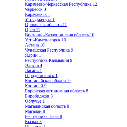
Карачаево-Черкесская Республика
12
Черкесск
3
Карачаевск
1
Усть-Джегута
1
Орловская область
11
Орел
11
Восточно-Казахстанская область
10
Усть-Каменогорск
10
Астана
10
Чувашская Республика
9
Ядрин
1
Республика Калмыкия
9
Элиста
4
Лагань
1
Городовиковск
1
Костанайская область
9
Костанай
9
Еврейская автономная область
8
Биробиджан
3
Облучье
1
Магаданская область
8
Магадан
8
Республика Тыва
8
Кызыл
3
Шагонар
1