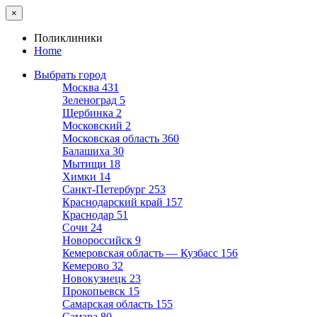
×
Поликлиники
Home
Выбрать город
Москва
431
Зеленоград
5
Щербинка
2
Московский
2
Московская область
360
Балашиха
30
Мытищи
18
Химки
14
Санкт-Петербург
253
Краснодарский край
157
Краснодар
51
Сочи
24
Новороссийск
9
Кемеровская область — Кузбасс
156
Кемерово
32
Новокузнецк
23
Прокопьевск
15
Самарская область
155
Самара
80