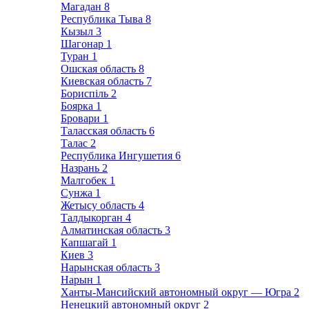
Магадан
8
Республика Тыва
8
Кызыл
3
Шагонар
1
Туран
1
Ошская область
8
Киевская область
7
Бориспіль
2
Боярка
1
Бровари
1
Таласская область
6
Талас
2
Республика Ингушетия
6
Назрань
2
Малгобек
1
Сунжа
1
Жетысу область
4
Талдыкорган
4
Алматинская область
3
Капшагай
1
Киев
3
Нарынская область
3
Нарын
1
Ханты-Мансийский автономный округ — Югра
2
Ненецкий автономный округ
2