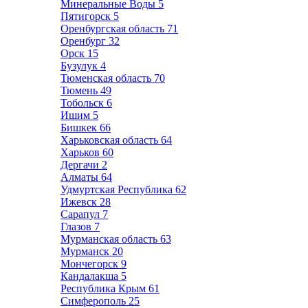
Минеральные Воды
5
Пятигорск
5
Оренбургская область
71
Оренбург
32
Орск
15
Бузулук
4
Тюменская область
70
Тюмень
49
Тобольск
6
Ишим
5
Бишкек
66
Харьковская область
64
Харьков
60
Дергачи
2
Алматы
64
Удмуртская Республика
62
Ижевск
28
Сарапул
7
Глазов
7
Мурманская область
63
Мурманск
20
Мончегорск
9
Кандалакша
5
Республика Крым
61
Симферополь
25