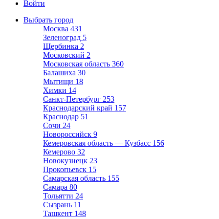
Войти
Выбрать город
Москва
431
Зеленоград
5
Щербинка
2
Московский
2
Московская область
360
Балашиха
30
Мытищи
18
Химки
14
Санкт-Петербург
253
Краснодарский край
157
Краснодар
51
Сочи
24
Новороссийск
9
Кемеровская область — Кузбасс
156
Кемерово
32
Новокузнецк
23
Прокопьевск
15
Самарская область
155
Самара
80
Тольятти
24
Сызрань
11
Ташкент
148