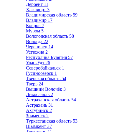
Дербент
11
Хасавюрт
3
Владимирская область
59
Владимир
17
Ковров
7
Муром
5
Вологодская область
58
Вологда
22
Череповец
14
Устюжна
2
Республика Бурятия
57
Улан-Удэ
26
Северобайкальск
1
Гусиноозерск
1
Тверская область
54
Тверь
24
Вышний Волочёк
3
Лихославль
2
Астраханская область
54
Астрахань
31
Ахтубинск
2
Знаменск
2
Туркестанская область
53
Шымкент
37
Туркестан
11