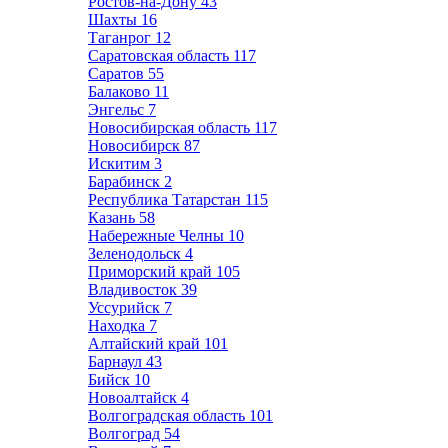
Ростов-на-Дону
43
Шахты
16
Таганрог
12
Саратовская область
117
Саратов
55
Балаково
11
Энгельс
7
Новосибирская область
117
Новосибирск
87
Искитим
3
Барабинск
2
Республика Татарстан
115
Казань
58
Набережные Челны
10
Зеленодольск
4
Приморский край
105
Владивосток
39
Уссурийск
7
Находка
7
Алтайский край
101
Барнаул
43
Бийск
10
Новоалтайск
4
Волгоградская область
101
Волгоград
54