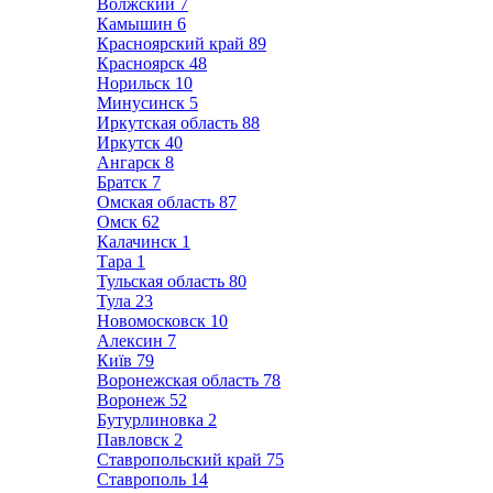
Волжский
7
Камышин
6
Красноярский край
89
Красноярск
48
Норильск
10
Минусинск
5
Иркутская область
88
Иркутск
40
Ангарск
8
Братск
7
Омская область
87
Омск
62
Калачинск
1
Тара
1
Тульская область
80
Тула
23
Новомосковск
10
Алексин
7
Київ
79
Воронежская область
78
Воронеж
52
Бутурлиновка
2
Павловск
2
Ставропольский край
75
Ставрополь
14