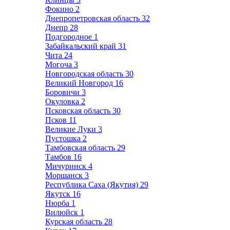
Фокино
2
Днепропетровская область
32
Днепр
28
Подгородное
1
Забайкальский край
31
Чита
24
Могоча
3
Новгородская область
30
Великий Новгород
16
Боровичи
3
Окуловка
2
Псковская область
30
Псков
11
Великие Луки
3
Пустошка
2
Тамбовская область
29
Тамбов
16
Мичуринск
4
Моршанск
3
Республика Саха (Якутия)
29
Якутск
16
Нюрба
1
Вилюйск
1
Курская область
28