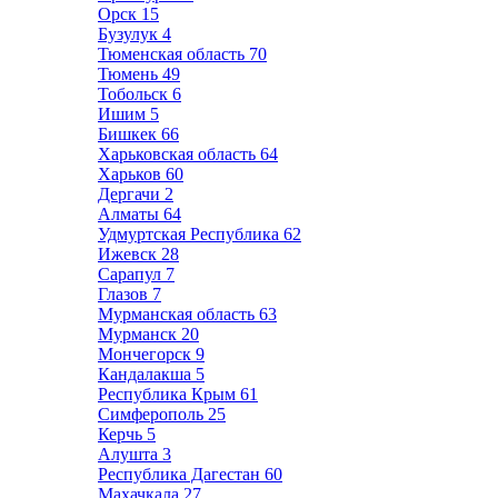
Орск
15
Бузулук
4
Тюменская область
70
Тюмень
49
Тобольск
6
Ишим
5
Бишкек
66
Харьковская область
64
Харьков
60
Дергачи
2
Алматы
64
Удмуртская Республика
62
Ижевск
28
Сарапул
7
Глазов
7
Мурманская область
63
Мурманск
20
Мончегорск
9
Кандалакша
5
Республика Крым
61
Симферополь
25
Керчь
5
Алушта
3
Республика Дагестан
60
Махачкала
27