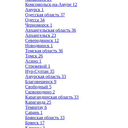
Комсомольск-на-Амуре
12
Амурск
1
Одесская область
37
Одесса
34
Черноморск
1
Архангельская область
36
Архангельск
23
Северодвинск
12
Новодвинск
1
Томская область
36
Томск
26
Асино
1
Стрежевой
1
Нур-Султан
35
Амурская область
33
Благовещенск
9
Свободный
5
Сковородино
2
Карагандинская область
33
Караганда
25
Темиртау
6
Сарань
1
Брянская область
33
Брянск
17
Клинцы
3