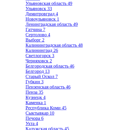
Ульяновская область
49
Ульяновск
33
Димитровград
4
Новоульяновск
1
Ленинградская область
49
Гатчина
7
Сертолово
4
Выборг
2
Калининградская область
48
Калининград
26
Светлогорск
3
Черняховск
2
Белгородская область
46
Белгород
13
Старый Оскол
7
Губкин
3
Пензенская область
46
Пенза
35
Кузнецк
4
Каменка
1
Республика Коми
45
Сыктывкар
10
Печора
6
Ухта
4
Калужская область
45