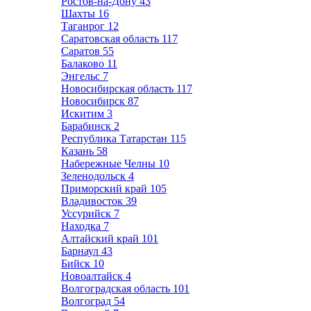
Ростов-на-Дону
43
Шахты
16
Таганрог
12
Саратовская область
117
Саратов
55
Балаково
11
Энгельс
7
Новосибирская область
117
Новосибирск
87
Искитим
3
Барабинск
2
Республика Татарстан
115
Казань
58
Набережные Челны
10
Зеленодольск
4
Приморский край
105
Владивосток
39
Уссурийск
7
Находка
7
Алтайский край
101
Барнаул
43
Бийск
10
Новоалтайск
4
Волгоградская область
101
Волгоград
54