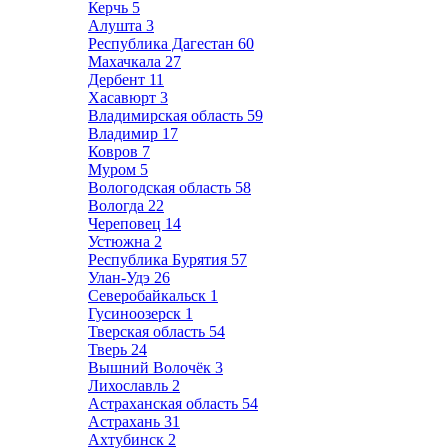
Керчь
5
Алушта
3
Республика Дагестан
60
Махачкала
27
Дербент
11
Хасавюрт
3
Владимирская область
59
Владимир
17
Ковров
7
Муром
5
Вологодская область
58
Вологда
22
Череповец
14
Устюжна
2
Республика Бурятия
57
Улан-Удэ
26
Северобайкальск
1
Гусиноозерск
1
Тверская область
54
Тверь
24
Вышний Волочёк
3
Лихославль
2
Астраханская область
54
Астрахань
31
Ахтубинск
2