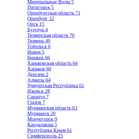
Минеральные Воды
5
Пятигорск
5
Оренбургская область
71
Оренбург
32
Орск
15
Бузулук
4
Тюменская область
70
Тюмень
49
Тобольск
6
Ишим
5
Бишкек
66
Харьковская область
64
Харьков
60
Дергачи
2
Алматы
64
Удмуртская Республика
62
Ижевск
28
Сарапул
7
Глазов
7
Мурманская область
63
Мурманск
20
Мончегорск
9
Кандалакша
5
Республика Крым
61
Симферополь
25