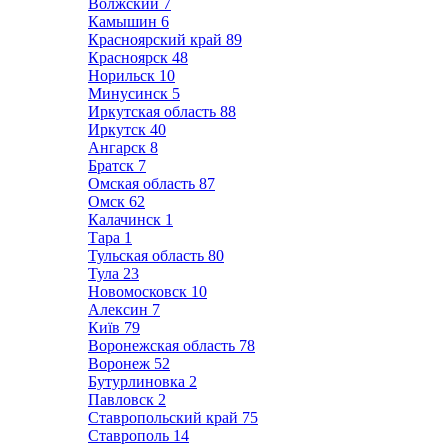
Волжский
7
Камышин
6
Красноярский край
89
Красноярск
48
Норильск
10
Минусинск
5
Иркутская область
88
Иркутск
40
Ангарск
8
Братск
7
Омская область
87
Омск
62
Калачинск
1
Тара
1
Тульская область
80
Тула
23
Новомосковск
10
Алексин
7
Київ
79
Воронежская область
78
Воронеж
52
Бутурлиновка
2
Павловск
2
Ставропольский край
75
Ставрополь
14