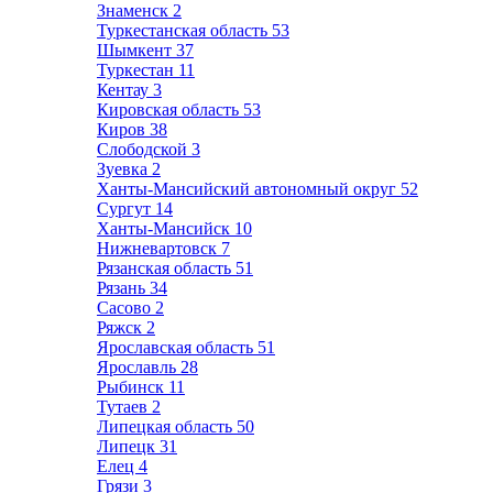
Знаменск
2
Туркестанская область
53
Шымкент
37
Туркестан
11
Кентау
3
Кировская область
53
Киров
38
Слободской
3
Зуевка
2
Ханты-Мансийский автономный округ
52
Сургут
14
Ханты-Мансийск
10
Нижневартовск
7
Рязанская область
51
Рязань
34
Сасово
2
Ряжск
2
Ярославская область
51
Ярославль
28
Рыбинск
11
Тутаев
2
Липецкая область
50
Липецк
31
Елец
4
Грязи
3