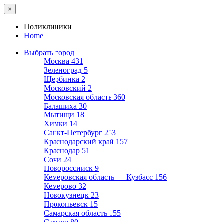
×
Поликлиники
Home
Выбрать город
Москва
431
Зеленоград
5
Щербинка
2
Московский
2
Московская область
360
Балашиха
30
Мытищи
18
Химки
14
Санкт-Петербург
253
Краснодарский край
157
Краснодар
51
Сочи
24
Новороссийск
9
Кемеровская область — Кузбасс
156
Кемерово
32
Новокузнецк
23
Прокопьевск
15
Самарская область
155
Самара
80