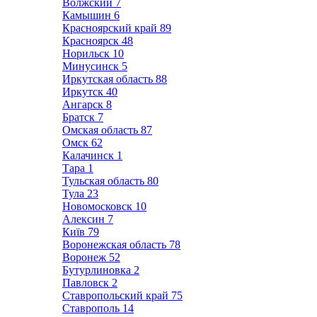
Волжский
7
Камышин
6
Красноярский край
89
Красноярск
48
Норильск
10
Минусинск
5
Иркутская область
88
Иркутск
40
Ангарск
8
Братск
7
Омская область
87
Омск
62
Калачинск
1
Тара
1
Тульская область
80
Тула
23
Новомосковск
10
Алексин
7
Київ
79
Воронежская область
78
Воронеж
52
Бутурлиновка
2
Павловск
2
Ставропольский край
75
Ставрополь
14