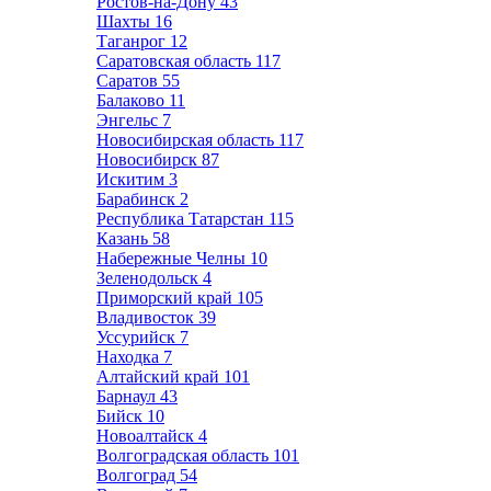
Ростов-на-Дону
43
Шахты
16
Таганрог
12
Саратовская область
117
Саратов
55
Балаково
11
Энгельс
7
Новосибирская область
117
Новосибирск
87
Искитим
3
Барабинск
2
Республика Татарстан
115
Казань
58
Набережные Челны
10
Зеленодольск
4
Приморский край
105
Владивосток
39
Уссурийск
7
Находка
7
Алтайский край
101
Барнаул
43
Бийск
10
Новоалтайск
4
Волгоградская область
101
Волгоград
54