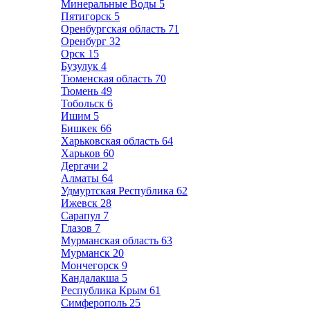
Минеральные Воды
5
Пятигорск
5
Оренбургская область
71
Оренбург
32
Орск
15
Бузулук
4
Тюменская область
70
Тюмень
49
Тобольск
6
Ишим
5
Бишкек
66
Харьковская область
64
Харьков
60
Дергачи
2
Алматы
64
Удмуртская Республика
62
Ижевск
28
Сарапул
7
Глазов
7
Мурманская область
63
Мурманск
20
Мончегорск
9
Кандалакша
5
Республика Крым
61
Симферополь
25