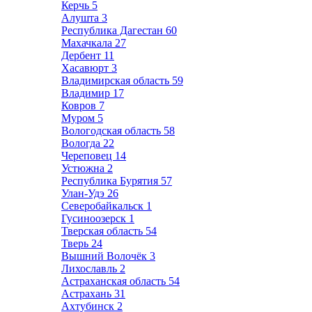
Керчь
5
Алушта
3
Республика Дагестан
60
Махачкала
27
Дербент
11
Хасавюрт
3
Владимирская область
59
Владимир
17
Ковров
7
Муром
5
Вологодская область
58
Вологда
22
Череповец
14
Устюжна
2
Республика Бурятия
57
Улан-Удэ
26
Северобайкальск
1
Гусиноозерск
1
Тверская область
54
Тверь
24
Вышний Волочёк
3
Лихославль
2
Астраханская область
54
Астрахань
31
Ахтубинск
2