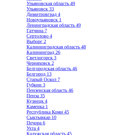
Ульяновская область
49
Ульяновск
33
Димитровград
4
Новоульяновск
1
Ленинградская область
49
Гатчина
7
Сертолово
4
Выборг
2
Калининградская область
48
Калининград
26
Светлогорск
3
Черняховск
2
Белгородская область
46
Белгород
13
Старый Оскол
7
Губкин
3
Пензенская область
46
Пенза
35
Кузнецк
4
Каменка
1
Республика Коми
45
Сыктывкар
10
Печора
6
Ухта
4
Калужская область
45