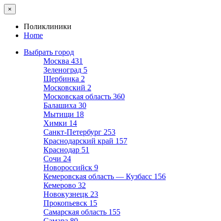
×
Поликлиники
Home
Выбрать город
Москва
431
Зеленоград
5
Щербинка
2
Московский
2
Московская область
360
Балашиха
30
Мытищи
18
Химки
14
Санкт-Петербург
253
Краснодарский край
157
Краснодар
51
Сочи
24
Новороссийск
9
Кемеровская область — Кузбасс
156
Кемерово
32
Новокузнецк
23
Прокопьевск
15
Самарская область
155
Самара
80