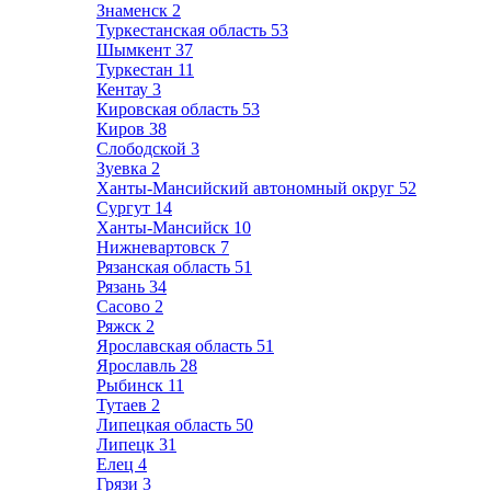
Знаменск
2
Туркестанская область
53
Шымкент
37
Туркестан
11
Кентау
3
Кировская область
53
Киров
38
Слободской
3
Зуевка
2
Ханты-Мансийский автономный округ
52
Сургут
14
Ханты-Мансийск
10
Нижневартовск
7
Рязанская область
51
Рязань
34
Сасово
2
Ряжск
2
Ярославская область
51
Ярославль
28
Рыбинск
11
Тутаев
2
Липецкая область
50
Липецк
31
Елец
4
Грязи
3