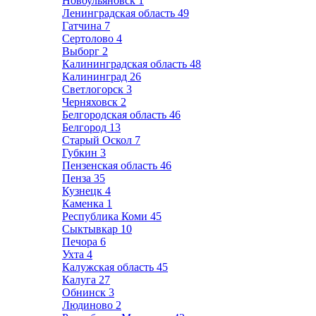
Новоульяновск
1
Ленинградская область
49
Гатчина
7
Сертолово
4
Выборг
2
Калининградская область
48
Калининград
26
Светлогорск
3
Черняховск
2
Белгородская область
46
Белгород
13
Старый Оскол
7
Губкин
3
Пензенская область
46
Пенза
35
Кузнецк
4
Каменка
1
Республика Коми
45
Сыктывкар
10
Печора
6
Ухта
4
Калужская область
45
Калуга
27
Обнинск
3
Людиново
2