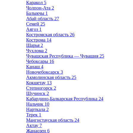
Каракол
5
Чолпон-Ата
2
Балыкчы
1
Абай область
27
Семей
25
Аягоз
1
Костромская область
26
Кострома
14
Шарья
2
Чухлома
2
Чувашская Республика — Чувашия
25
Чебоксары
16
Канаш
4
Новочебоксарск
3
Акмолинская область
25
Кокшетау
13
Степногорск
2
Щучинск
2
Кабардино-Балкарская Республика
24
Нальчик
10
Нарткала
2
Терек
1
Мангистауская область
24
Актау
7
Жанаозен
6