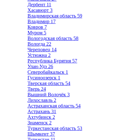
Дербент
11
Хасавюрт
3
Владимирская область
59
Владимир
17
Ковров
7
Муром
5
Вологодская область
58
Вологда
22
Череповец
14
Устюжна
2
Республика Бурятия
57
Улан-Удэ
26
Северобайкальск
1
Гусиноозерск
1
Тверская область
54
Тверь
24
Вышний Волочёк
3
Лихославль
2
Астраханская область
54
Астрахань
31
Ахтубинск
2
Знаменск
2
Туркестанская область
53
Шымкент
37
Туркестан
11