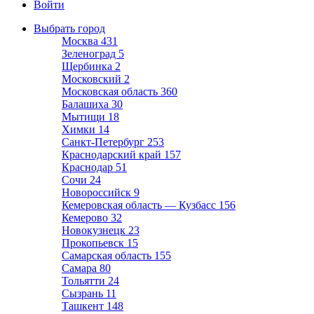
Войти
Выбрать город
Москва
431
Зеленоград
5
Щербинка
2
Московский
2
Московская область
360
Балашиха
30
Мытищи
18
Химки
14
Санкт-Петербург
253
Краснодарский край
157
Краснодар
51
Сочи
24
Новороссийск
9
Кемеровская область — Кузбасс
156
Кемерово
32
Новокузнецк
23
Прокопьевск
15
Самарская область
155
Самара
80
Тольятти
24
Сызрань
11
Ташкент
148