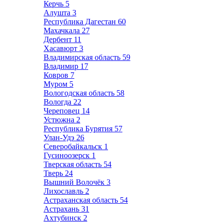
Керчь
5
Алушта
3
Республика Дагестан
60
Махачкала
27
Дербент
11
Хасавюрт
3
Владимирская область
59
Владимир
17
Ковров
7
Муром
5
Вологодская область
58
Вологда
22
Череповец
14
Устюжна
2
Республика Бурятия
57
Улан-Удэ
26
Северобайкальск
1
Гусиноозерск
1
Тверская область
54
Тверь
24
Вышний Волочёк
3
Лихославль
2
Астраханская область
54
Астрахань
31
Ахтубинск
2