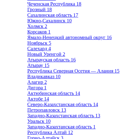
Чеченская Республика
18
Грозный
18
Сахалинская область
17
Южно-Сахалинск
10
Холмск
2
Корсаков
1
Ямало-Ненецкий автономный округ
16
Ноябрьск
5
Салехард
4
Новый Уренгой
2
Атырауская область
16
Атырау
15
Республика Северная Осетия — Алания
15
Владикавказ
10
Алагир
2
Дигора
1
Актюбинская область
14
Актобе
14
Северо-Казахстанская область
14
Петропавловск
13
Западно-Казахстанская область
13
Уральск
10
Западно-Казахтанская область
1
Республика Алтай
12
Горно-Алтайск
3