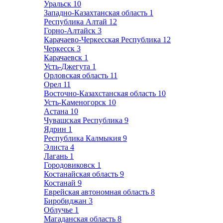
Уральск
10
Западно-Казахтанская область
1
Республика Алтай
12
Горно-Алтайск
3
Карачаево-Черкесская Республика
12
Черкесск
3
Карачаевск
1
Усть-Джегута
1
Орловская область
11
Орел
11
Восточно-Казахстанская область
10
Усть-Каменогорск
10
Астана
10
Чувашская Республика
9
Ядрин
1
Республика Калмыкия
9
Элиста
4
Лагань
1
Городовиковск
1
Костанайская область
9
Костанай
9
Еврейская автономная область
8
Биробиджан
3
Облучье
1
Магаданская область
8