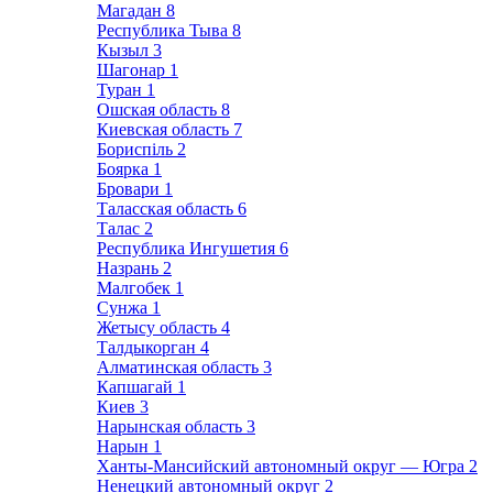
Магадан
8
Республика Тыва
8
Кызыл
3
Шагонар
1
Туран
1
Ошская область
8
Киевская область
7
Бориспіль
2
Боярка
1
Бровари
1
Таласская область
6
Талас
2
Республика Ингушетия
6
Назрань
2
Малгобек
1
Сунжа
1
Жетысу область
4
Талдыкорган
4
Алматинская область
3
Капшагай
1
Киев
3
Нарынская область
3
Нарын
1
Ханты-Мансийский автономный округ — Югра
2
Ненецкий автономный округ
2