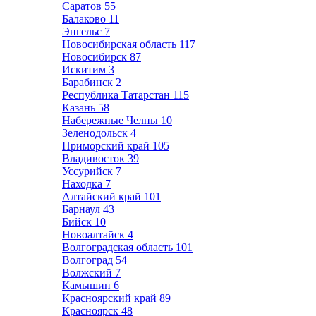
Саратов
55
Балаково
11
Энгельс
7
Новосибирская область
117
Новосибирск
87
Искитим
3
Барабинск
2
Республика Татарстан
115
Казань
58
Набережные Челны
10
Зеленодольск
4
Приморский край
105
Владивосток
39
Уссурийск
7
Находка
7
Алтайский край
101
Барнаул
43
Бийск
10
Новоалтайск
4
Волгоградская область
101
Волгоград
54
Волжский
7
Камышин
6
Красноярский край
89
Красноярск
48