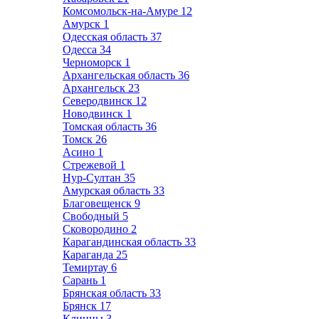
Комсомольск-на-Амуре
12
Амурск
1
Одесская область
37
Одесса
34
Черноморск
1
Архангельская область
36
Архангельск
23
Северодвинск
12
Новодвинск
1
Томская область
36
Томск
26
Асино
1
Стрежевой
1
Нур-Султан
35
Амурская область
33
Благовещенск
9
Свободный
5
Сковородино
2
Карагандинская область
33
Караганда
25
Темиртау
6
Сарань
1
Брянская область
33
Брянск
17
Клинцы
3