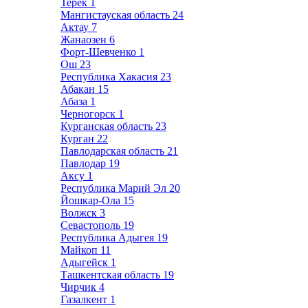
Терек
1
Мангистауская область
24
Актау
7
Жанаозен
6
Форт-Шевченко
1
Ош
23
Республика Хакасия
23
Абакан
15
Абаза
1
Черногорск
1
Курганская область
23
Курган
22
Павлодарская область
21
Павлодар
19
Аксу
1
Республика Марий Эл
20
Йошкар-Ола
15
Волжск
3
Севастополь
19
Республика Адыгея
19
Майкоп
11
Адыгейск
1
Ташкентская область
19
Чирчик
4
Газалкент
1