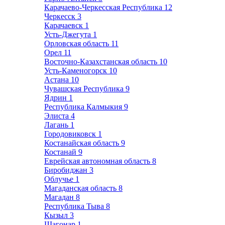
Карачаево-Черкесская Республика
12
Черкесск
3
Карачаевск
1
Усть-Джегута
1
Орловская область
11
Орел
11
Восточно-Казахстанская область
10
Усть-Каменогорск
10
Астана
10
Чувашская Республика
9
Ядрин
1
Республика Калмыкия
9
Элиста
4
Лагань
1
Городовиковск
1
Костанайская область
9
Костанай
9
Еврейская автономная область
8
Биробиджан
3
Облучье
1
Магаданская область
8
Магадан
8
Республика Тыва
8
Кызыл
3
Шагонар
1