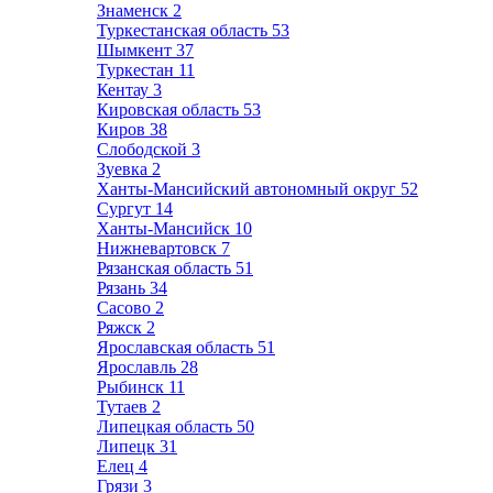
Знаменск
2
Туркестанская область
53
Шымкент
37
Туркестан
11
Кентау
3
Кировская область
53
Киров
38
Слободской
3
Зуевка
2
Ханты-Мансийский автономный округ
52
Сургут
14
Ханты-Мансийск
10
Нижневартовск
7
Рязанская область
51
Рязань
34
Сасово
2
Ряжск
2
Ярославская область
51
Ярославль
28
Рыбинск
11
Тутаев
2
Липецкая область
50
Липецк
31
Елец
4
Грязи
3