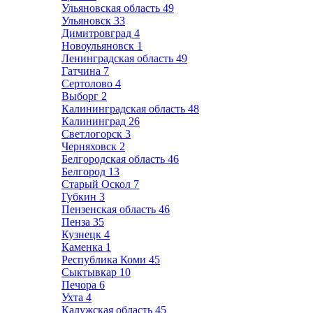
Ульяновская область
49
Ульяновск
33
Димитровград
4
Новоульяновск
1
Ленинградская область
49
Гатчина
7
Сертолово
4
Выборг
2
Калининградская область
48
Калининград
26
Светлогорск
3
Черняховск
2
Белгородская область
46
Белгород
13
Старый Оскол
7
Губкин
3
Пензенская область
46
Пенза
35
Кузнецк
4
Каменка
1
Республика Коми
45
Сыктывкар
10
Печора
6
Ухта
4
Калужская область
45