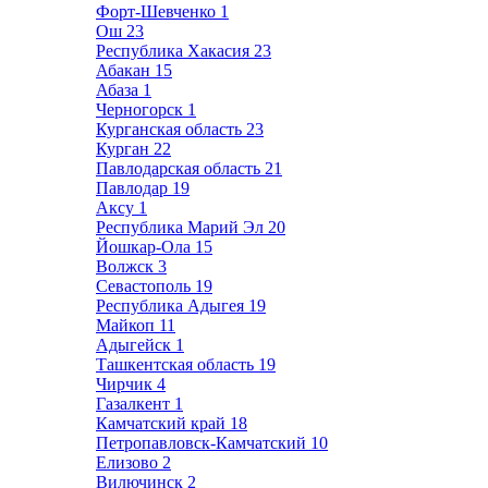
Форт-Шевченко
1
Ош
23
Республика Хакасия
23
Абакан
15
Абаза
1
Черногорск
1
Курганская область
23
Курган
22
Павлодарская область
21
Павлодар
19
Аксу
1
Республика Марий Эл
20
Йошкар-Ола
15
Волжск
3
Севастополь
19
Республика Адыгея
19
Майкоп
11
Адыгейск
1
Ташкентская область
19
Чирчик
4
Газалкент
1
Камчатский край
18
Петропавловск-Камчатский
10
Елизово
2
Вилючинск
2