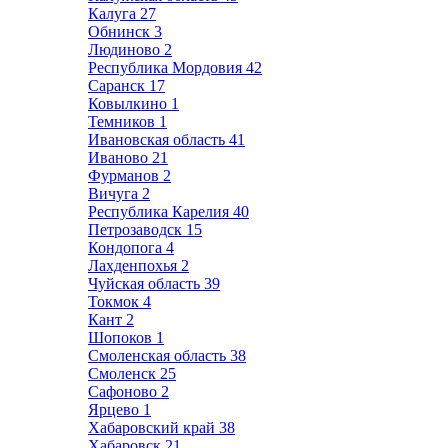
Калуга
27
Обнинск
3
Людиново
2
Республика Мордовия
42
Саранск
17
Ковылкино
1
Темников
1
Ивановская область
41
Иваново
21
Фурманов
2
Вичуга
2
Республика Карелия
40
Петрозаводск
15
Кондопога
4
Лахденпохья
2
Чуйская область
39
Токмок
4
Кант
2
Шопоков
1
Смоленская область
38
Смоленск
25
Сафоново
2
Ярцево
1
Хабаровский край
38
Хабаровск
21