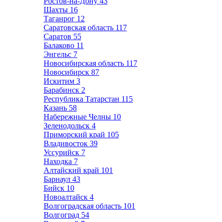
Ростов-на-Дону
43
Шахты
16
Таганрог
12
Саратовская область
117
Саратов
55
Балаково
11
Энгельс
7
Новосибирская область
117
Новосибирск
87
Искитим
3
Барабинск
2
Республика Татарстан
115
Казань
58
Набережные Челны
10
Зеленодольск
4
Приморский край
105
Владивосток
39
Уссурийск
7
Находка
7
Алтайский край
101
Барнаул
43
Бийск
10
Новоалтайск
4
Волгоградская область
101
Волгоград
54