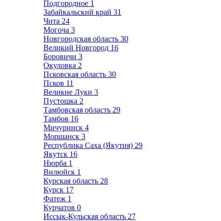
Подгородное
1
Забайкальский край
31
Чита
24
Могоча
3
Новгородская область
30
Великий Новгород
16
Боровичи
3
Окуловка
2
Псковская область
30
Псков
11
Великие Луки
3
Пустошка
2
Тамбовская область
29
Тамбов
16
Мичуринск
4
Моршанск
3
Республика Саха (Якутия)
29
Якутск
16
Нюрба
1
Вилюйск
1
Курская область
28
Курск
17
Фатеж
1
Курчатов
0
Иссык-Кульская область
27