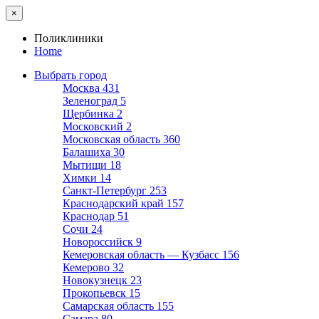
×
Поликлиники
Home
Выбрать город
Москва
431
Зеленоград
5
Щербинка
2
Московский
2
Московская область
360
Балашиха
30
Мытищи
18
Химки
14
Санкт-Петербург
253
Краснодарский край
157
Краснодар
51
Сочи
24
Новороссийск
9
Кемеровская область — Кузбасс
156
Кемерово
32
Новокузнецк
23
Прокопьевск
15
Самарская область
155
Самара
80