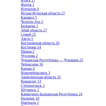
Курск
17
Фатеж
1
Курчатов
0
Иссык-Кульская область
27
Каракол
5
Чолпон-Ата
2
Балыкчы
1
Абай область
27
Семей
25
Аягоз
1
Костромская область
26
Кострома
14
Шарья
2
Чухлома
2
Чувашская Республика — Чувашия
25
Чебоксары
16
Канаш
4
Новочебоксарск
3
Акмолинская область
25
Кокшетау
13
Степногорск
2
Щучинск
2
Кабардино-Балкарская Республика
24
Нальчик
10
Нарткала
2