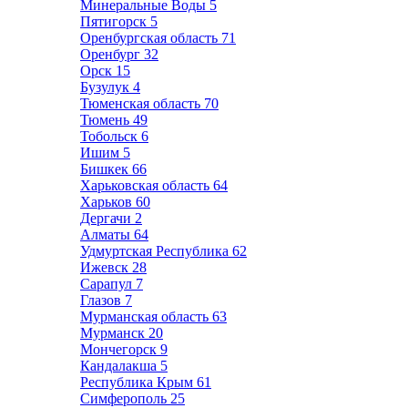
Минеральные Воды
5
Пятигорск
5
Оренбургская область
71
Оренбург
32
Орск
15
Бузулук
4
Тюменская область
70
Тюмень
49
Тобольск
6
Ишим
5
Бишкек
66
Харьковская область
64
Харьков
60
Дергачи
2
Алматы
64
Удмуртская Республика
62
Ижевск
28
Сарапул
7
Глазов
7
Мурманская область
63
Мурманск
20
Мончегорск
9
Кандалакша
5
Республика Крым
61
Симферополь
25