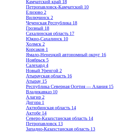
Камчатский край
18
Петропавловск-Камчатский
10
Елизово
2
Вилючинск
2
Чеченская Республика
18
Грозный
18
Сахалинская область
17
Южно-Сахалинск
10
Холмск
2
Корсаков
1
Ямало-Ненецкий автономный округ
16
Ноябрьск
5
Салехард
4
Новый Уренгой
2
Атырауская область
16
Атырау
15
Республика Северная Осетия — Алания
15
Владикавказ
10
Алагир
2
Дигора
1
Актюбинская область
14
Актобе
14
Северо-Казахстанская область
14
Петропавловск
13
Западно-Казахстанская область
13