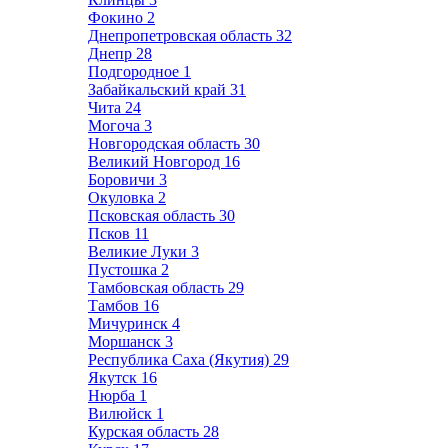
Фокино
2
Днепропетровская область
32
Днепр
28
Подгородное
1
Забайкальский край
31
Чита
24
Могоча
3
Новгородская область
30
Великий Новгород
16
Боровичи
3
Окуловка
2
Псковская область
30
Псков
11
Великие Луки
3
Пустошка
2
Тамбовская область
29
Тамбов
16
Мичуринск
4
Моршанск
3
Республика Саха (Якутия)
29
Якутск
16
Нюрба
1
Вилюйск
1
Курская область
28