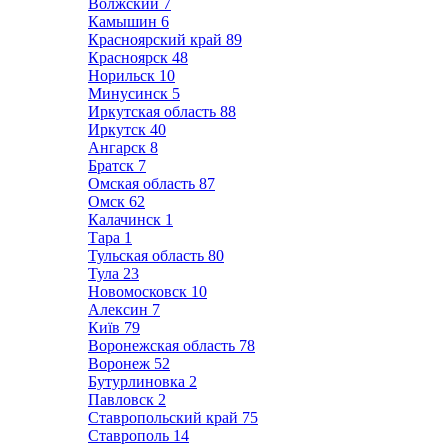
Волжский
7
Камышин
6
Красноярский край
89
Красноярск
48
Норильск
10
Минусинск
5
Иркутская область
88
Иркутск
40
Ангарск
8
Братск
7
Омская область
87
Омск
62
Калачинск
1
Тара
1
Тульская область
80
Тула
23
Новомосковск
10
Алексин
7
Київ
79
Воронежская область
78
Воронеж
52
Бутурлиновка
2
Павловск
2
Ставропольский край
75
Ставрополь
14