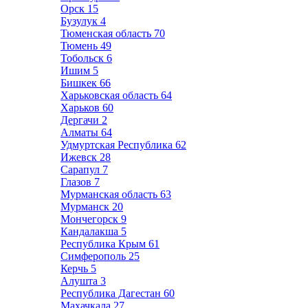
Орск
15
Бузулук
4
Тюменская область
70
Тюмень
49
Тобольск
6
Ишим
5
Бишкек
66
Харьковская область
64
Харьков
60
Дергачи
2
Алматы
64
Удмуртская Республика
62
Ижевск
28
Сарапул
7
Глазов
7
Мурманская область
63
Мурманск
20
Мончегорск
9
Кандалакша
5
Республика Крым
61
Симферополь
25
Керчь
5
Алушта
3
Республика Дагестан
60
Махачкала
27