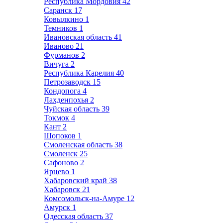
Республика Мордовия
42
Саранск
17
Ковылкино
1
Темников
1
Ивановская область
41
Иваново
21
Фурманов
2
Вичуга
2
Республика Карелия
40
Петрозаводск
15
Кондопога
4
Лахденпохья
2
Чуйская область
39
Токмок
4
Кант
2
Шопоков
1
Смоленская область
38
Смоленск
25
Сафоново
2
Ярцево
1
Хабаровский край
38
Хабаровск
21
Комсомольск-на-Амуре
12
Амурск
1
Одесская область
37