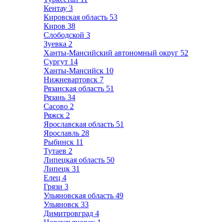
Кентау
3
Кировская область
53
Киров
38
Слободской
3
Зуевка
2
Ханты-Мансийский автономный округ
52
Сургут
14
Ханты-Мансийск
10
Нижневартовск
7
Рязанская область
51
Рязань
34
Сасово
2
Ряжск
2
Ярославская область
51
Ярославль
28
Рыбинск
11
Тутаев
2
Липецкая область
50
Липецк
31
Елец
4
Грязи
3
Ульяновская область
49
Ульяновск
33
Димитровград
4