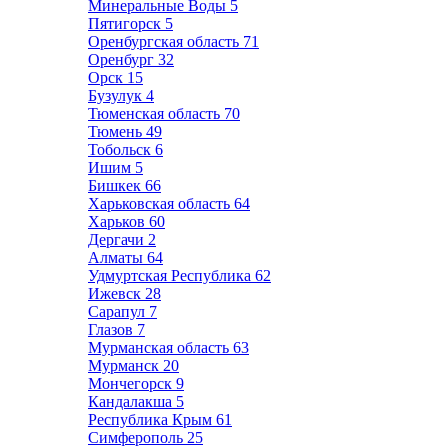
Минеральные Воды
5
Пятигорск
5
Оренбургская область
71
Оренбург
32
Орск
15
Бузулук
4
Тюменская область
70
Тюмень
49
Тобольск
6
Ишим
5
Бишкек
66
Харьковская область
64
Харьков
60
Дергачи
2
Алматы
64
Удмуртская Республика
62
Ижевск
28
Сарапул
7
Глазов
7
Мурманская область
63
Мурманск
20
Мончегорск
9
Кандалакша
5
Республика Крым
61
Симферополь
25