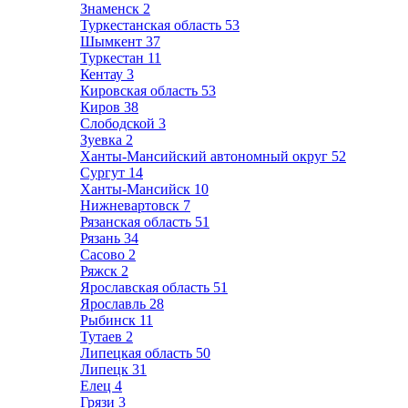
Знаменск
2
Туркестанская область
53
Шымкент
37
Туркестан
11
Кентау
3
Кировская область
53
Киров
38
Слободской
3
Зуевка
2
Ханты-Мансийский автономный округ
52
Сургут
14
Ханты-Мансийск
10
Нижневартовск
7
Рязанская область
51
Рязань
34
Сасово
2
Ряжск
2
Ярославская область
51
Ярославль
28
Рыбинск
11
Тутаев
2
Липецкая область
50
Липецк
31
Елец
4
Грязи
3