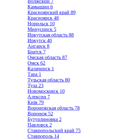
Волжский
7
Камышин
6
Красноярский край
89
Красноярск
48
Норильск
10
Минусинск
5
Иркутская область
88
Иркутск
40
Ангарск
8
Братск
7
Омская область
87
Омск
62
Калачинск
1
Тара
1
Тульская область
80
Тула
23
Новомосковск
10
Алексин
7
Київ
79
Воронежская область
78
Воронеж
52
Бутурлиновка
2
Павловск
2
Ставропольский край
75
Ставрополь
14