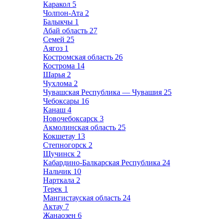
Каракол
5
Чолпон-Ата
2
Балыкчы
1
Абай область
27
Семей
25
Аягоз
1
Костромская область
26
Кострома
14
Шарья
2
Чухлома
2
Чувашская Республика — Чувашия
25
Чебоксары
16
Канаш
4
Новочебоксарск
3
Акмолинская область
25
Кокшетау
13
Степногорск
2
Щучинск
2
Кабардино-Балкарская Республика
24
Нальчик
10
Нарткала
2
Терек
1
Мангистауская область
24
Актау
7
Жанаозен
6