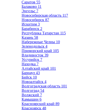
Саратов
55
Балаково
11
Энгельс
7
Новосибирская область
117
Новосибирск
87
Искитим
3
Барабинск
2
Республика Татарстан
115
Казань
58
Набережные Челны
10
Зеленодольск
4
Приморский край
105
Владивосток
39
Уссурийск
7
Находка
7
Алтайский край
101
Барнаул
43
Бийск
10
Новоалтайск
4
Волгоградская область
101
Волгоград
54
Волжский
7
Камышин
6
Красноярский край
89
Красноярск
48