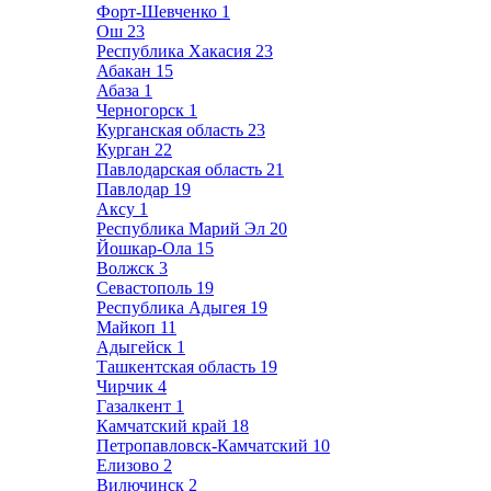
Форт-Шевченко
1
Ош
23
Республика Хакасия
23
Абакан
15
Абаза
1
Черногорск
1
Курганская область
23
Курган
22
Павлодарская область
21
Павлодар
19
Аксу
1
Республика Марий Эл
20
Йошкар-Ола
15
Волжск
3
Севастополь
19
Республика Адыгея
19
Майкоп
11
Адыгейск
1
Ташкентская область
19
Чирчик
4
Газалкент
1
Камчатский край
18
Петропавловск-Камчатский
10
Елизово
2
Вилючинск
2