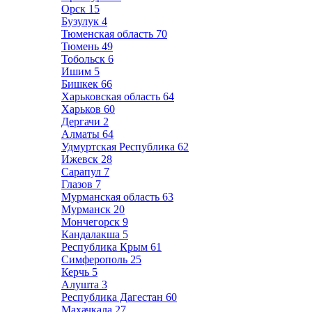
Орск
15
Бузулук
4
Тюменская область
70
Тюмень
49
Тобольск
6
Ишим
5
Бишкек
66
Харьковская область
64
Харьков
60
Дергачи
2
Алматы
64
Удмуртская Республика
62
Ижевск
28
Сарапул
7
Глазов
7
Мурманская область
63
Мурманск
20
Мончегорск
9
Кандалакша
5
Республика Крым
61
Симферополь
25
Керчь
5
Алушта
3
Республика Дагестан
60
Махачкала
27