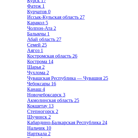
Курск
17
Фатеж
1
Курчатов
0
Иссык-Кульская область
27
Каракол
5
Чолпон-Ата
2
Балыкчы
1
Абай область
27
Семей
25
Аягоз
1
Костромская область
26
Кострома
14
Шарья
2
Чухлома
2
Чувашская Республика — Чувашия
25
Чебоксары
16
Канаш
4
Новочебоксарск
3
Акмолинская область
25
Кокшетау
13
Степногорск
2
Щучинск
2
Кабардино-Балкарская Республика
24
Нальчик
10
Нарткала
2