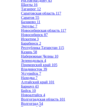
Ростов-на-Дону
43
Шахты
16
Таганрог
12
Саратовская область
117
Саратов
55
Балаково
11
Энгельс
7
Новосибирская область
117
Новосибирск
87
Искитим
3
Барабинск
2
Республика Татарстан
115
Казань
58
Набережные Челны
10
Зеленодольск
4
Приморский край
105
Владивосток
39
Уссурийск
7
Находка
7
Алтайский край
101
Барнаул
43
Бийск
10
Новоалтайск
4
Волгоградская область
101
Волгоград
54