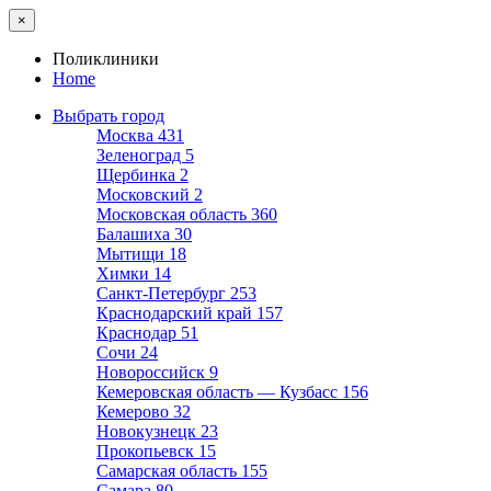
×
Поликлиники
Home
Выбрать город
Москва
431
Зеленоград
5
Щербинка
2
Московский
2
Московская область
360
Балашиха
30
Мытищи
18
Химки
14
Санкт-Петербург
253
Краснодарский край
157
Краснодар
51
Сочи
24
Новороссийск
9
Кемеровская область — Кузбасс
156
Кемерово
32
Новокузнецк
23
Прокопьевск
15
Самарская область
155
Самара
80