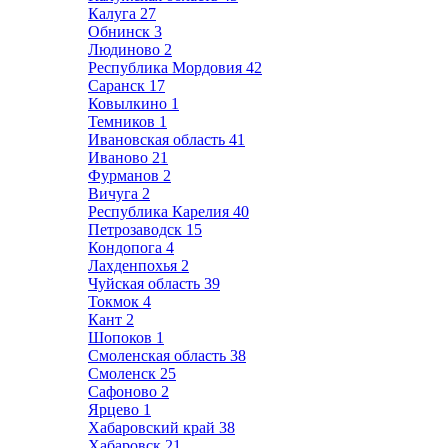
Калуга
27
Обнинск
3
Людиново
2
Республика Мордовия
42
Саранск
17
Ковылкино
1
Темников
1
Ивановская область
41
Иваново
21
Фурманов
2
Вичуга
2
Республика Карелия
40
Петрозаводск
15
Кондопога
4
Лахденпохья
2
Чуйская область
39
Токмок
4
Кант
2
Шопоков
1
Смоленская область
38
Смоленск
25
Сафоново
2
Ярцево
1
Хабаровский край
38
Хабаровск
21