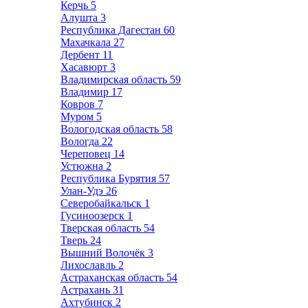
Керчь
5
Алушта
3
Республика Дагестан
60
Махачкала
27
Дербент
11
Хасавюрт
3
Владимирская область
59
Владимир
17
Ковров
7
Муром
5
Вологодская область
58
Вологда
22
Череповец
14
Устюжна
2
Республика Бурятия
57
Улан-Удэ
26
Северобайкальск
1
Гусиноозерск
1
Тверская область
54
Тверь
24
Вышний Волочёк
3
Лихославль
2
Астраханская область
54
Астрахань
31
Ахтубинск
2