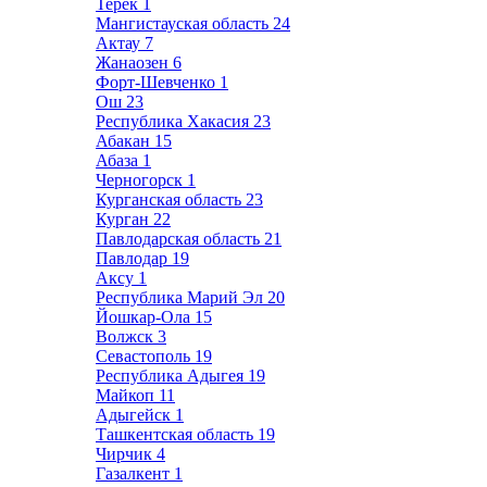
Терек
1
Мангистауская область
24
Актау
7
Жанаозен
6
Форт-Шевченко
1
Ош
23
Республика Хакасия
23
Абакан
15
Абаза
1
Черногорск
1
Курганская область
23
Курган
22
Павлодарская область
21
Павлодар
19
Аксу
1
Республика Марий Эл
20
Йошкар-Ола
15
Волжск
3
Севастополь
19
Республика Адыгея
19
Майкоп
11
Адыгейск
1
Ташкентская область
19
Чирчик
4
Газалкент
1