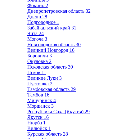
Фокино
2
Днепропетровская область
32
Днепр
28
Подгородное
1
Забайкальский край
31
Чита
24
Могоча
3
Новгородская область
30
Великий Новгород
16
Боровичи
3
Окуловка
2
Псковская область
30
Псков
11
Великие Луки
3
Пустошка
2
Тамбовская область
29
Тамбов
16
Мичуринск
4
Моршанск
3
Республика Саха (Якутия)
29
Якутск
16
Нюрба
1
Вилюйск
1
Курская область
28