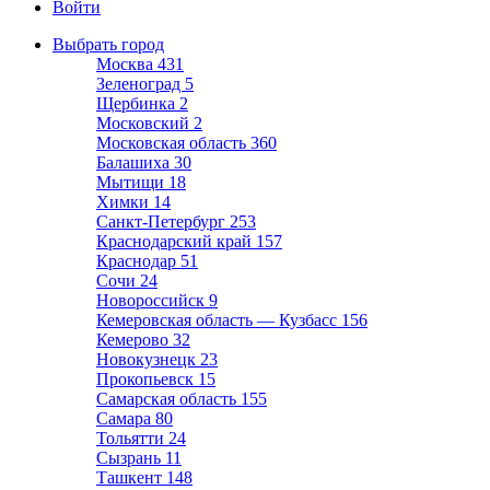
Войти
Выбрать город
Москва
431
Зеленоград
5
Щербинка
2
Московский
2
Московская область
360
Балашиха
30
Мытищи
18
Химки
14
Санкт-Петербург
253
Краснодарский край
157
Краснодар
51
Сочи
24
Новороссийск
9
Кемеровская область — Кузбасс
156
Кемерово
32
Новокузнецк
23
Прокопьевск
15
Самарская область
155
Самара
80
Тольятти
24
Сызрань
11
Ташкент
148