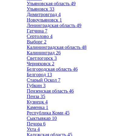
Ульяновская область
49
Ульяновск
33
Димитровград
4
Новоульяновск
1
Ленинградская область
49
Гатчина
7
Сертолово
4
Выборг
2
Калининградская область
48
Калининград
26
Светлогорск
3
Черняховск
2
Белгородская область
46
Белгород
13
Старый Оскол
7
Губкин
3
Пензенская область
46
Пенза
35
Кузнецк
4
Каменка
1
Республика Коми
45
Сыктывкар
10
Печора
6
Ухта
4
Калужская область
45