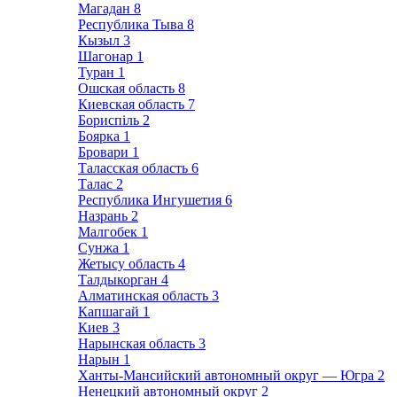
Магадан
8
Республика Тыва
8
Кызыл
3
Шагонар
1
Туран
1
Ошская область
8
Киевская область
7
Бориспіль
2
Боярка
1
Бровари
1
Таласская область
6
Талас
2
Республика Ингушетия
6
Назрань
2
Малгобек
1
Сунжа
1
Жетысу область
4
Талдыкорган
4
Алматинская область
3
Капшагай
1
Киев
3
Нарынская область
3
Нарын
1
Ханты-Мансийский автономный округ — Югра
2
Ненецкий автономный округ
2