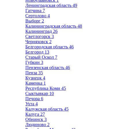
Новоульяновск
1
Ленинградская область
49
Гатчина
7
Сертолово
4
Выборг
2
Калининградская область
48
Калининград
26
Светлогорск
3
Черняховск
2
Белгородская область
46
Белгород
13
Старый Оскол
7
Губкин
3
Пензенская область
46
Пенза
35
Кузнецк
4
Каменка
1
Республика Коми
45
Сыктывкар
10
Печора
6
Ухта
4
Калужская область
45
Калуга
27
Обнинск
3
Людиново
2