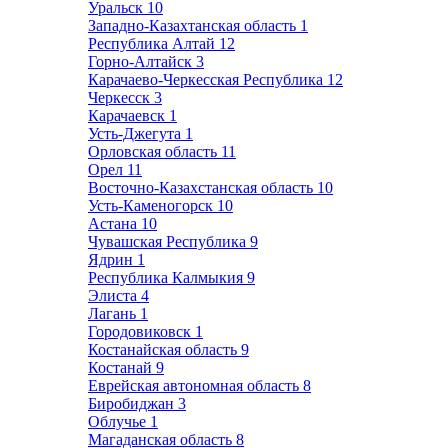
Уральск
10
Западно-Казахтанская область
1
Республика Алтай
12
Горно-Алтайск
3
Карачаево-Черкесская Республика
12
Черкесск
3
Карачаевск
1
Усть-Джегута
1
Орловская область
11
Орел
11
Восточно-Казахстанская область
10
Усть-Каменогорск
10
Астана
10
Чувашская Республика
9
Ядрин
1
Республика Калмыкия
9
Элиста
4
Лагань
1
Городовиковск
1
Костанайская область
9
Костанай
9
Еврейская автономная область
8
Биробиджан
3
Облучье
1
Магаданская область
8