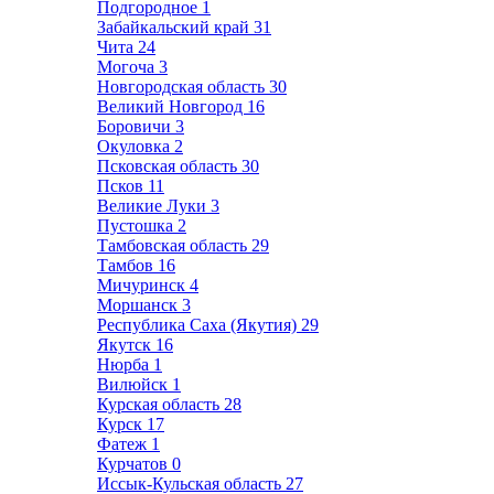
Подгородное
1
Забайкальский край
31
Чита
24
Могоча
3
Новгородская область
30
Великий Новгород
16
Боровичи
3
Окуловка
2
Псковская область
30
Псков
11
Великие Луки
3
Пустошка
2
Тамбовская область
29
Тамбов
16
Мичуринск
4
Моршанск
3
Республика Саха (Якутия)
29
Якутск
16
Нюрба
1
Вилюйск
1
Курская область
28
Курск
17
Фатеж
1
Курчатов
0
Иссык-Кульская область
27