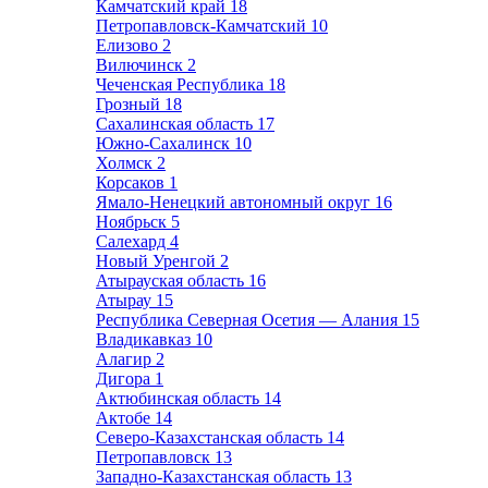
Камчатский край
18
Петропавловск-Камчатский
10
Елизово
2
Вилючинск
2
Чеченская Республика
18
Грозный
18
Сахалинская область
17
Южно-Сахалинск
10
Холмск
2
Корсаков
1
Ямало-Ненецкий автономный округ
16
Ноябрьск
5
Салехард
4
Новый Уренгой
2
Атырауская область
16
Атырау
15
Республика Северная Осетия — Алания
15
Владикавказ
10
Алагир
2
Дигора
1
Актюбинская область
14
Актобе
14
Северо-Казахстанская область
14
Петропавловск
13
Западно-Казахстанская область
13