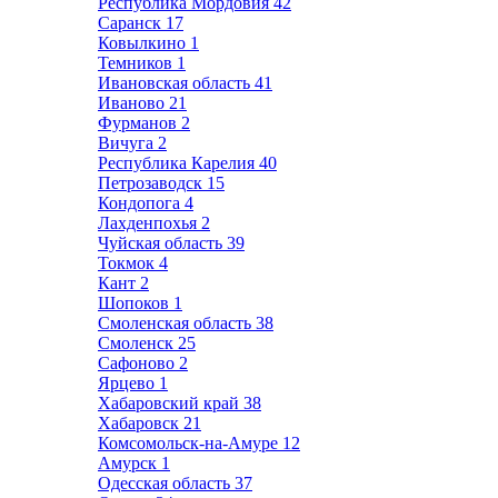
Республика Мордовия
42
Саранск
17
Ковылкино
1
Темников
1
Ивановская область
41
Иваново
21
Фурманов
2
Вичуга
2
Республика Карелия
40
Петрозаводск
15
Кондопога
4
Лахденпохья
2
Чуйская область
39
Токмок
4
Кант
2
Шопоков
1
Смоленская область
38
Смоленск
25
Сафоново
2
Ярцево
1
Хабаровский край
38
Хабаровск
21
Комсомольск-на-Амуре
12
Амурск
1
Одесская область
37