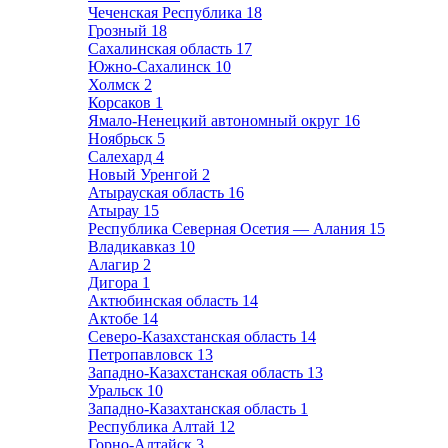
Чеченская Республика
18
Грозный
18
Сахалинская область
17
Южно-Сахалинск
10
Холмск
2
Корсаков
1
Ямало-Ненецкий автономный округ
16
Ноябрьск
5
Салехард
4
Новый Уренгой
2
Атырауская область
16
Атырау
15
Республика Северная Осетия — Алания
15
Владикавказ
10
Алагир
2
Дигора
1
Актюбинская область
14
Актобе
14
Северо-Казахстанская область
14
Петропавловск
13
Западно-Казахстанская область
13
Уральск
10
Западно-Казахтанская область
1
Республика Алтай
12
Горно-Алтайск
3