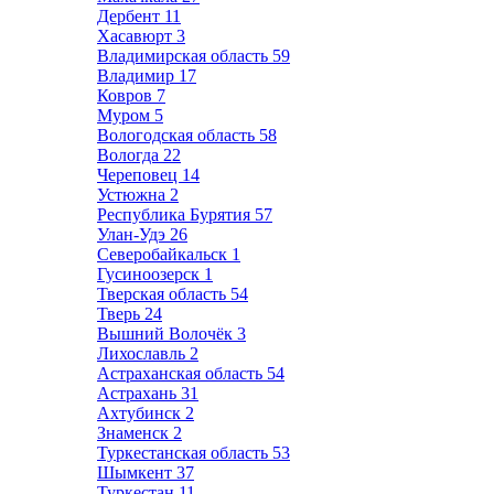
Дербент
11
Хасавюрт
3
Владимирская область
59
Владимир
17
Ковров
7
Муром
5
Вологодская область
58
Вологда
22
Череповец
14
Устюжна
2
Республика Бурятия
57
Улан-Удэ
26
Северобайкальск
1
Гусиноозерск
1
Тверская область
54
Тверь
24
Вышний Волочёк
3
Лихославль
2
Астраханская область
54
Астрахань
31
Ахтубинск
2
Знаменск
2
Туркестанская область
53
Шымкент
37
Туркестан
11