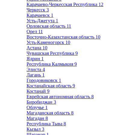
Карачаево-Черкесская Республика
12
Черкесск
3
Карачаевск
1
Усть-Джегута
1
Орловская область
11
Орел
11
Восточно-Казахстанская область
10
Усть-Каменогорск
10
Астана
10
Чувашская Республика
9
Ядрин
1
Республика Калмыкия
9
Элиста
4
Лагань
1
Городовиковск
1
Костанайская область
9
Костанай
9
Еврейская автономная область
8
Биробиджан
3
Облучье
1
Магаданская область
8
Магадан
8
Республика Тыва
8
Кызыл
3
Шагонар
1