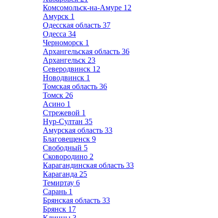
Комсомольск-на-Амуре
12
Амурск
1
Одесская область
37
Одесса
34
Черноморск
1
Архангельская область
36
Архангельск
23
Северодвинск
12
Новодвинск
1
Томская область
36
Томск
26
Асино
1
Стрежевой
1
Нур-Султан
35
Амурская область
33
Благовещенск
9
Свободный
5
Сковородино
2
Карагандинская область
33
Караганда
25
Темиртау
6
Сарань
1
Брянская область
33
Брянск
17
Клинцы
3