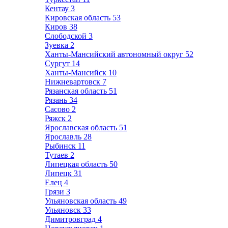
Кентау
3
Кировская область
53
Киров
38
Слободской
3
Зуевка
2
Ханты-Мансийский автономный округ
52
Сургут
14
Ханты-Мансийск
10
Нижневартовск
7
Рязанская область
51
Рязань
34
Сасово
2
Ряжск
2
Ярославская область
51
Ярославль
28
Рыбинск
11
Тутаев
2
Липецкая область
50
Липецк
31
Елец
4
Грязи
3
Ульяновская область
49
Ульяновск
33
Димитровград
4