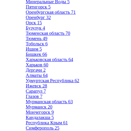
Минеральные Воды
5
Пятигорск
5
Оренбургская область
71
Оренбург
32
Орск
15
Бузулук
4
Тюменская область
70
Тюмень
49
Тобольск
6
Ишим
5
Бишкек
66
Харьковская область
64
Харьков
60
Дергачи
2
Алматы
64
Удмуртская Республика
62
Ижевск
28
Сарапул
7
Глазов
7
Мурманская область
63
Мурманск
20
Мончегорск
9
Кандалакша
5
Республика Крым
61
Симферополь
25