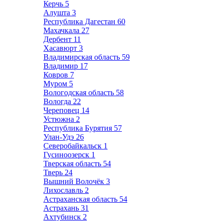
Керчь
5
Алушта
3
Республика Дагестан
60
Махачкала
27
Дербент
11
Хасавюрт
3
Владимирская область
59
Владимир
17
Ковров
7
Муром
5
Вологодская область
58
Вологда
22
Череповец
14
Устюжна
2
Республика Бурятия
57
Улан-Удэ
26
Северобайкальск
1
Гусиноозерск
1
Тверская область
54
Тверь
24
Вышний Волочёк
3
Лихославль
2
Астраханская область
54
Астрахань
31
Ахтубинск
2