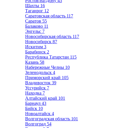
Ростов-на-Дону
43
Шахты
16
Таганрог
12
Саратовская область
117
Саратов
55
Балаково
11
Энгельс
7
Новосибирская область
117
Новосибирск
87
Искитим
3
Барабинск
2
Республика Татарстан
115
Казань
58
Набережные Челны
10
Зеленодольск
4
Приморский край
105
Владивосток
39
Уссурийск
7
Находка
7
Алтайский край
101
Барнаул
43
Бийск
10
Новоалтайск
4
Волгоградская область
101
Волгоград
54