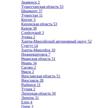
Знаменск
2
Туркестанская область
53
Шымкент
37
Туркестан
11
Кентау
3
Кировская область
53
Киров
38
Слободской
3
Зуевка
2
Ханты-Мансийский автономный округ
52
Сургут
14
Ханты-Мансийск
10
Нижневартовск
7
Рязанская область
51
Рязань
34
Сасово
2
Ряжск
2
Ярославская область
51
Ярославль
28
Рыбинск
11
Тутаев
2
Липецкая область
50
Липецк
31
Елец
4
Грязи
3