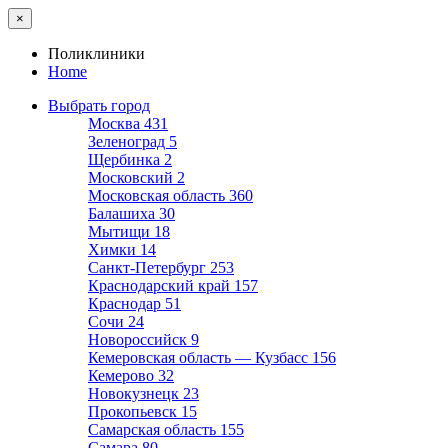
×
Поликлиники
Home
Выбрать город
Москва
431
Зеленоград
5
Щербинка
2
Московский
2
Московская область
360
Балашиха
30
Мытищи
18
Химки
14
Санкт-Петербург
253
Краснодарский край
157
Краснодар
51
Сочи
24
Новороссийск
9
Кемеровская область — Кузбасс
156
Кемерово
32
Новокузнецк
23
Прокопьевск
15
Самарская область
155
Самара
80