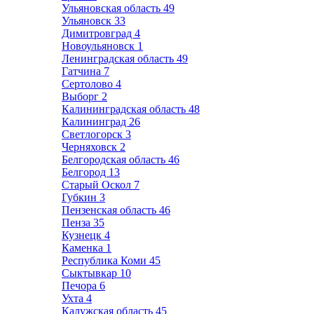
Ульяновская область
49
Ульяновск
33
Димитровград
4
Новоульяновск
1
Ленинградская область
49
Гатчина
7
Сертолово
4
Выборг
2
Калининградская область
48
Калининград
26
Светлогорск
3
Черняховск
2
Белгородская область
46
Белгород
13
Старый Оскол
7
Губкин
3
Пензенская область
46
Пенза
35
Кузнецк
4
Каменка
1
Республика Коми
45
Сыктывкар
10
Печора
6
Ухта
4
Калужская область
45