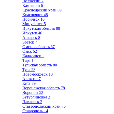
Волжский
7
Камышин
6
Красноярский край
89
Красноярск
48
Норильск
10
Минусинск
5
Иркутская область
88
Иркутск
40
Ангарск
8
Братск
7
Омская область
87
Омск
62
Калачинск
1
Тара
1
Тульская область
80
Тула
23
Новомосковск
10
Алексин
7
Київ
79
Воронежская область
78
Воронеж
52
Бутурлиновка
2
Павловск
2
Ставропольский край
75
Ставрополь
14