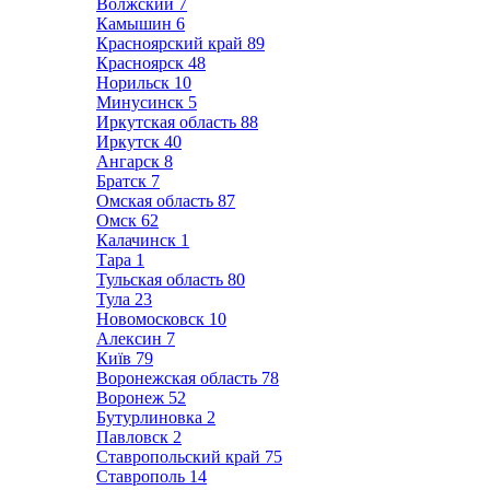
Волжский
7
Камышин
6
Красноярский край
89
Красноярск
48
Норильск
10
Минусинск
5
Иркутская область
88
Иркутск
40
Ангарск
8
Братск
7
Омская область
87
Омск
62
Калачинск
1
Тара
1
Тульская область
80
Тула
23
Новомосковск
10
Алексин
7
Київ
79
Воронежская область
78
Воронеж
52
Бутурлиновка
2
Павловск
2
Ставропольский край
75
Ставрополь
14