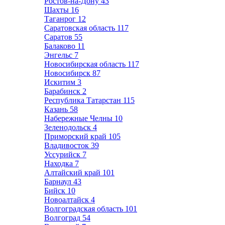
Ростов-на-Дону
43
Шахты
16
Таганрог
12
Саратовская область
117
Саратов
55
Балаково
11
Энгельс
7
Новосибирская область
117
Новосибирск
87
Искитим
3
Барабинск
2
Республика Татарстан
115
Казань
58
Набережные Челны
10
Зеленодольск
4
Приморский край
105
Владивосток
39
Уссурийск
7
Находка
7
Алтайский край
101
Барнаул
43
Бийск
10
Новоалтайск
4
Волгоградская область
101
Волгоград
54