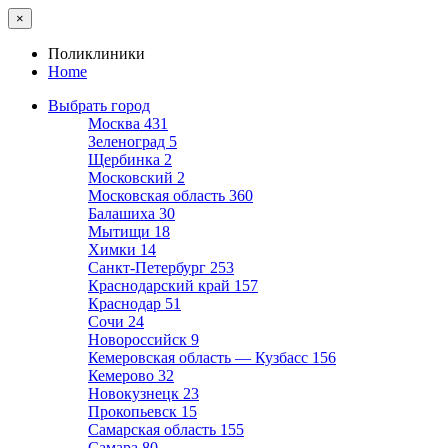
×
Поликлиники
Home
Выбрать город
Москва
431
Зеленоград
5
Щербинка
2
Московский
2
Московская область
360
Балашиха
30
Мытищи
18
Химки
14
Санкт-Петербург
253
Краснодарский край
157
Краснодар
51
Сочи
24
Новороссийск
9
Кемеровская область — Кузбасс
156
Кемерово
32
Новокузнецк
23
Прокопьевск
15
Самарская область
155
Самара
80