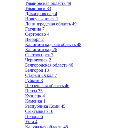
Ульяновская область
49
Ульяновск
33
Димитровград
4
Новоульяновск
1
Ленинградская область
49
Гатчина
7
Сертолово
4
Выборг
2
Калининградская область
48
Калининград
26
Светлогорск
3
Черняховск
2
Белгородская область
46
Белгород
13
Старый Оскол
7
Губкин
3
Пензенская область
46
Пенза
35
Кузнецк
4
Каменка
1
Республика Коми
45
Сыктывкар
10
Печора
6
Ухта
4
Калужская область
45