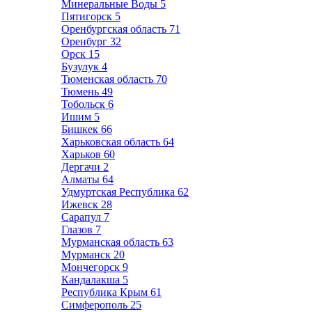
Минеральные Воды
5
Пятигорск
5
Оренбургская область
71
Оренбург
32
Орск
15
Бузулук
4
Тюменская область
70
Тюмень
49
Тобольск
6
Ишим
5
Бишкек
66
Харьковская область
64
Харьков
60
Дергачи
2
Алматы
64
Удмуртская Республика
62
Ижевск
28
Сарапул
7
Глазов
7
Мурманская область
63
Мурманск
20
Мончегорск
9
Кандалакша
5
Республика Крым
61
Симферополь
25