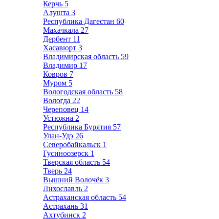
Керчь
5
Алушта
3
Республика Дагестан
60
Махачкала
27
Дербент
11
Хасавюрт
3
Владимирская область
59
Владимир
17
Ковров
7
Муром
5
Вологодская область
58
Вологда
22
Череповец
14
Устюжна
2
Республика Бурятия
57
Улан-Удэ
26
Северобайкальск
1
Гусиноозерск
1
Тверская область
54
Тверь
24
Вышний Волочёк
3
Лихославль
2
Астраханская область
54
Астрахань
31
Ахтубинск
2