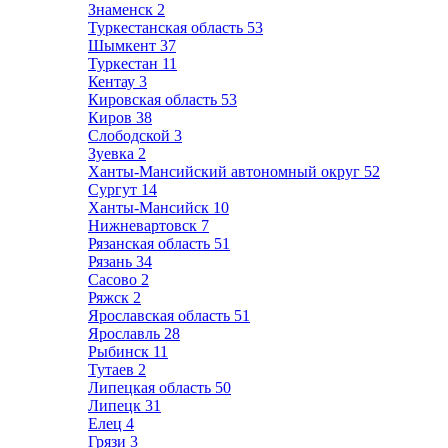
Знаменск
2
Туркестанская область
53
Шымкент
37
Туркестан
11
Кентау
3
Кировская область
53
Киров
38
Слободской
3
Зуевка
2
Ханты-Мансийский автономный округ
52
Сургут
14
Ханты-Мансийск
10
Нижневартовск
7
Рязанская область
51
Рязань
34
Сасово
2
Ряжск
2
Ярославская область
51
Ярославль
28
Рыбинск
11
Тутаев
2
Липецкая область
50
Липецк
31
Елец
4
Грязи
3