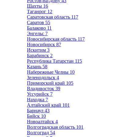
Ростов-на-Дону
43
Шахты
16
Таганрог
12
Саратовская область
117
Саратов
55
Балаково
11
Энгельс
7
Новосибирская область
117
Новосибирск
87
Искитим
3
Барабинск
2
Республика Татарстан
115
Казань
58
Набережные Челны
10
Зеленодольск
4
Приморский край
105
Владивосток
39
Уссурийск
7
Находка
7
Алтайский край
101
Барнаул
43
Бийск
10
Новоалтайск
4
Волгоградская область
101
Волгоград
54