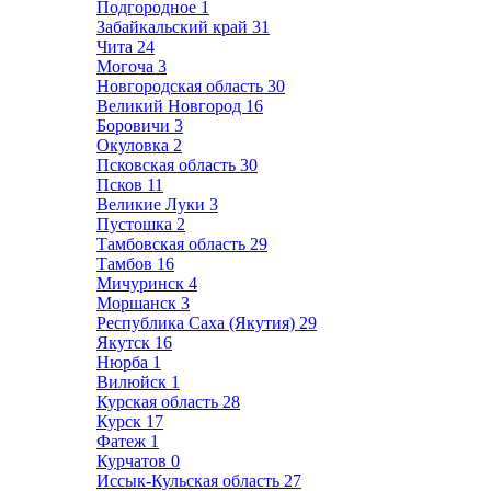
Подгородное
1
Забайкальский край
31
Чита
24
Могоча
3
Новгородская область
30
Великий Новгород
16
Боровичи
3
Окуловка
2
Псковская область
30
Псков
11
Великие Луки
3
Пустошка
2
Тамбовская область
29
Тамбов
16
Мичуринск
4
Моршанск
3
Республика Саха (Якутия)
29
Якутск
16
Нюрба
1
Вилюйск
1
Курская область
28
Курск
17
Фатеж
1
Курчатов
0
Иссык-Кульская область
27