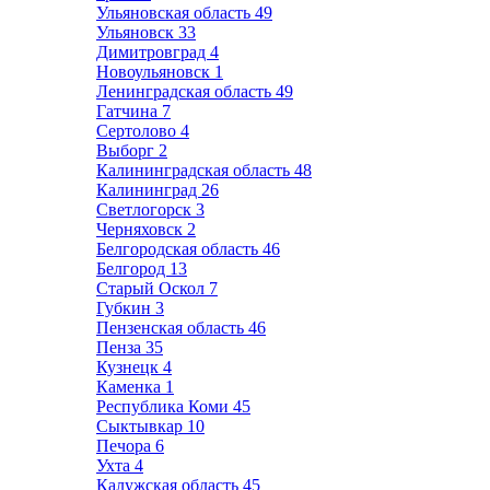
Ульяновская область
49
Ульяновск
33
Димитровград
4
Новоульяновск
1
Ленинградская область
49
Гатчина
7
Сертолово
4
Выборг
2
Калининградская область
48
Калининград
26
Светлогорск
3
Черняховск
2
Белгородская область
46
Белгород
13
Старый Оскол
7
Губкин
3
Пензенская область
46
Пенза
35
Кузнецк
4
Каменка
1
Республика Коми
45
Сыктывкар
10
Печора
6
Ухта
4
Калужская область
45