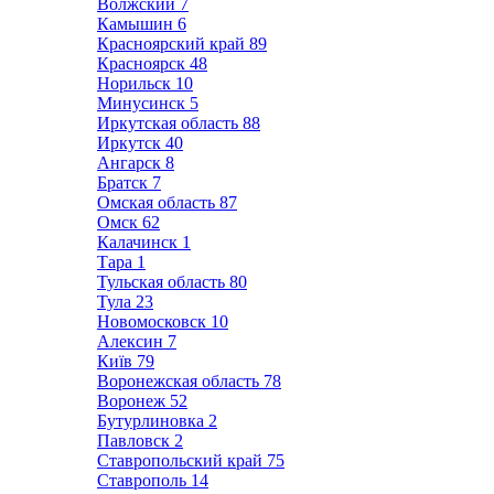
Волжский
7
Камышин
6
Красноярский край
89
Красноярск
48
Норильск
10
Минусинск
5
Иркутская область
88
Иркутск
40
Ангарск
8
Братск
7
Омская область
87
Омск
62
Калачинск
1
Тара
1
Тульская область
80
Тула
23
Новомосковск
10
Алексин
7
Київ
79
Воронежская область
78
Воронеж
52
Бутурлиновка
2
Павловск
2
Ставропольский край
75
Ставрополь
14