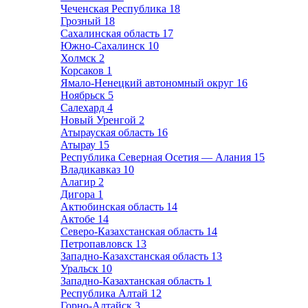
Чеченская Республика
18
Грозный
18
Сахалинская область
17
Южно-Сахалинск
10
Холмск
2
Корсаков
1
Ямало-Ненецкий автономный округ
16
Ноябрьск
5
Салехард
4
Новый Уренгой
2
Атырауская область
16
Атырау
15
Республика Северная Осетия — Алания
15
Владикавказ
10
Алагир
2
Дигора
1
Актюбинская область
14
Актобе
14
Северо-Казахстанская область
14
Петропавловск
13
Западно-Казахстанская область
13
Уральск
10
Западно-Казахтанская область
1
Республика Алтай
12
Горно-Алтайск
3