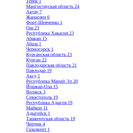
Терек
1
Мангистауская область
24
Актау
7
Жанаозен
6
Форт-Шевченко
1
Ош
23
Республика Хакасия
23
Абакан
15
Абаза
1
Черногорск
1
Курганская область
23
Курган
22
Павлодарская область
21
Павлодар
19
Аксу
1
Республика Марий Эл
20
Йошкар-Ола
15
Волжск
3
Севастополь
19
Республика Адыгея
19
Майкоп
11
Адыгейск
1
Ташкентская область
19
Чирчик
4
Газалкент
1