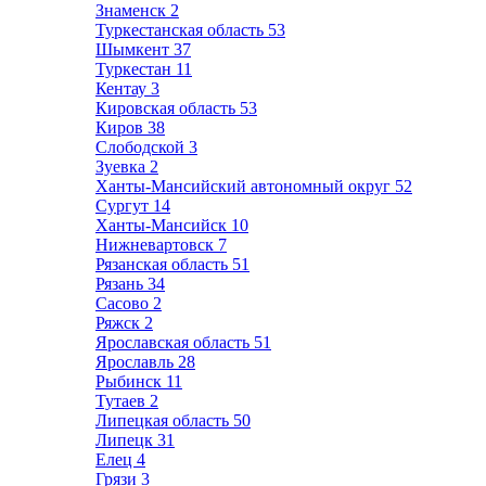
Знаменск
2
Туркестанская область
53
Шымкент
37
Туркестан
11
Кентау
3
Кировская область
53
Киров
38
Слободской
3
Зуевка
2
Ханты-Мансийский автономный округ
52
Сургут
14
Ханты-Мансийск
10
Нижневартовск
7
Рязанская область
51
Рязань
34
Сасово
2
Ряжск
2
Ярославская область
51
Ярославль
28
Рыбинск
11
Тутаев
2
Липецкая область
50
Липецк
31
Елец
4
Грязи
3