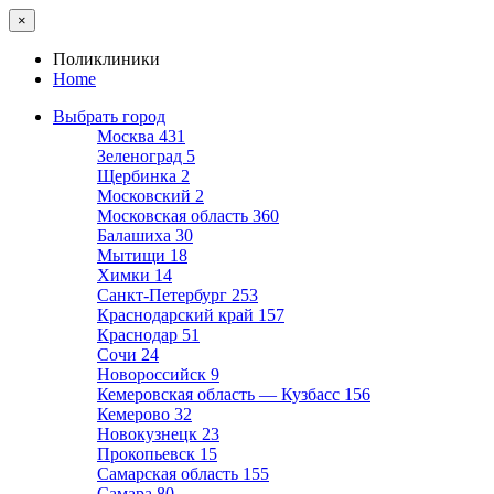
×
Поликлиники
Home
Выбрать город
Москва
431
Зеленоград
5
Щербинка
2
Московский
2
Московская область
360
Балашиха
30
Мытищи
18
Химки
14
Санкт-Петербург
253
Краснодарский край
157
Краснодар
51
Сочи
24
Новороссийск
9
Кемеровская область — Кузбасс
156
Кемерово
32
Новокузнецк
23
Прокопьевск
15
Самарская область
155
Самара
80