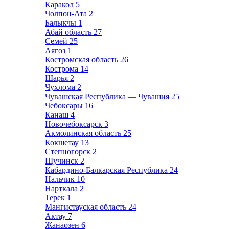
Каракол
5
Чолпон-Ата
2
Балыкчы
1
Абай область
27
Семей
25
Аягоз
1
Костромская область
26
Кострома
14
Шарья
2
Чухлома
2
Чувашская Республика — Чувашия
25
Чебоксары
16
Канаш
4
Новочебоксарск
3
Акмолинская область
25
Кокшетау
13
Степногорск
2
Щучинск
2
Кабардино-Балкарская Республика
24
Нальчик
10
Нарткала
2
Терек
1
Мангистауская область
24
Актау
7
Жанаозен
6