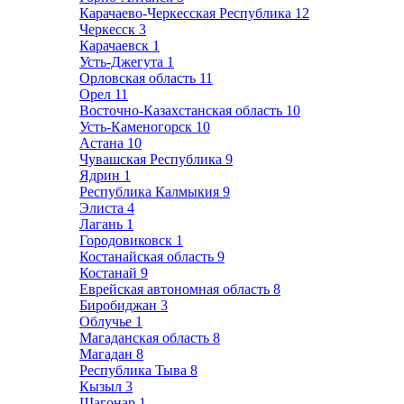
Карачаево-Черкесская Республика
12
Черкесск
3
Карачаевск
1
Усть-Джегута
1
Орловская область
11
Орел
11
Восточно-Казахстанская область
10
Усть-Каменогорск
10
Астана
10
Чувашская Республика
9
Ядрин
1
Республика Калмыкия
9
Элиста
4
Лагань
1
Городовиковск
1
Костанайская область
9
Костанай
9
Еврейская автономная область
8
Биробиджан
3
Облучье
1
Магаданская область
8
Магадан
8
Республика Тыва
8
Кызыл
3
Шагонар
1