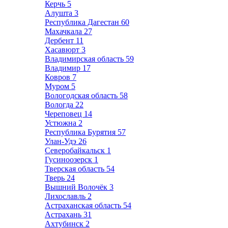
Керчь
5
Алушта
3
Республика Дагестан
60
Махачкала
27
Дербент
11
Хасавюрт
3
Владимирская область
59
Владимир
17
Ковров
7
Муром
5
Вологодская область
58
Вологда
22
Череповец
14
Устюжна
2
Республика Бурятия
57
Улан-Удэ
26
Северобайкальск
1
Гусиноозерск
1
Тверская область
54
Тверь
24
Вышний Волочёк
3
Лихославль
2
Астраханская область
54
Астрахань
31
Ахтубинск
2