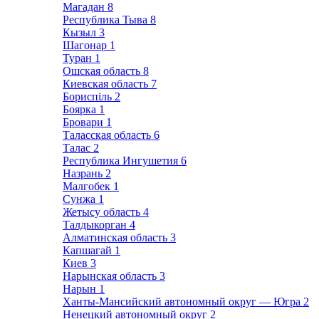
Магадан
8
Республика Тыва
8
Кызыл
3
Шагонар
1
Туран
1
Ошская область
8
Киевская область
7
Бориспіль
2
Боярка
1
Бровари
1
Таласская область
6
Талас
2
Республика Ингушетия
6
Назрань
2
Малгобек
1
Сунжа
1
Жетысу область
4
Талдыкорган
4
Алматинская область
3
Капшагай
1
Киев
3
Нарынская область
3
Нарын
1
Ханты-Мансийский автономный округ — Югра
2
Ненецкий автономный округ
2