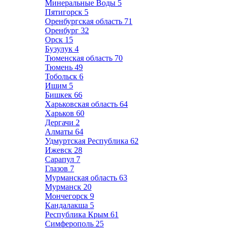
Минеральные Воды
5
Пятигорск
5
Оренбургская область
71
Оренбург
32
Орск
15
Бузулук
4
Тюменская область
70
Тюмень
49
Тобольск
6
Ишим
5
Бишкек
66
Харьковская область
64
Харьков
60
Дергачи
2
Алматы
64
Удмуртская Республика
62
Ижевск
28
Сарапул
7
Глазов
7
Мурманская область
63
Мурманск
20
Мончегорск
9
Кандалакша
5
Республика Крым
61
Симферополь
25