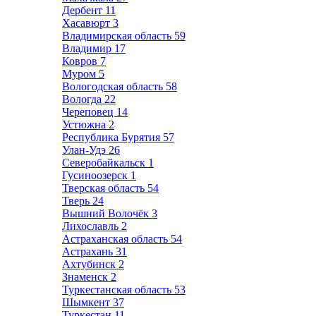
Дербент
11
Хасавюрт
3
Владимирская область
59
Владимир
17
Ковров
7
Муром
5
Вологодская область
58
Вологда
22
Череповец
14
Устюжна
2
Республика Бурятия
57
Улан-Удэ
26
Северобайкальск
1
Гусиноозерск
1
Тверская область
54
Тверь
24
Вышний Волочёк
3
Лихославль
2
Астраханская область
54
Астрахань
31
Ахтубинск
2
Знаменск
2
Туркестанская область
53
Шымкент
37
Туркестан
11