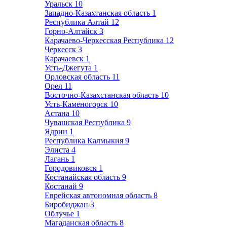
Уральск
10
Западно-Казахтанская область
1
Республика Алтай
12
Горно-Алтайск
3
Карачаево-Черкесская Республика
12
Черкесск
3
Карачаевск
1
Усть-Джегута
1
Орловская область
11
Орел
11
Восточно-Казахстанская область
10
Усть-Каменогорск
10
Астана
10
Чувашская Республика
9
Ядрин
1
Республика Калмыкия
9
Элиста
4
Лагань
1
Городовиковск
1
Костанайская область
9
Костанай
9
Еврейская автономная область
8
Биробиджан
3
Облучье
1
Магаданская область
8