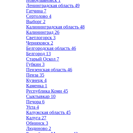
Новоульяновск
1
Ленинградская область
49
Гатчина
7
Сертолово
4
Выборг
2
Калининградская область
48
Калининград
26
Светлогорск
3
Черняховск
2
Белгородская область
46
Белгород
13
Старый Оскол
7
Губкин
3
Пензенская область
46
Пенза
35
Кузнецк
4
Каменка
1
Республика Коми
45
Сыктывкар
10
Печора
6
Ухта
4
Калужская область
45
Калуга
27
Обнинск
3
Людиново
2