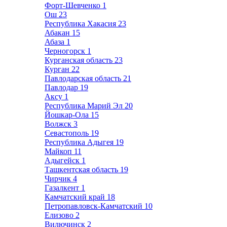
Форт-Шевченко
1
Ош
23
Республика Хакасия
23
Абакан
15
Абаза
1
Черногорск
1
Курганская область
23
Курган
22
Павлодарская область
21
Павлодар
19
Аксу
1
Республика Марий Эл
20
Йошкар-Ола
15
Волжск
3
Севастополь
19
Республика Адыгея
19
Майкоп
11
Адыгейск
1
Ташкентская область
19
Чирчик
4
Газалкент
1
Камчатский край
18
Петропавловск-Камчатский
10
Елизово
2
Вилючинск
2