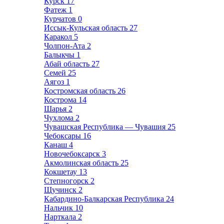
Курск
17
Фатеж
1
Курчатов
0
Иссык-Кульская область
27
Каракол
5
Чолпон-Ата
2
Балыкчы
1
Абай область
27
Семей
25
Аягоз
1
Костромская область
26
Кострома
14
Шарья
2
Чухлома
2
Чувашская Республика — Чувашия
25
Чебоксары
16
Канаш
4
Новочебоксарск
3
Акмолинская область
25
Кокшетау
13
Степногорск
2
Щучинск
2
Кабардино-Балкарская Республика
24
Нальчик
10
Нарткала
2