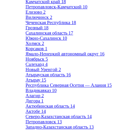
Камчатский край
18
Петропавловск-Камчатский
10
Елизово
2
Вилючинск
2
Чеченская Республика
18
Грозный
18
Сахалинская область
17
Южно-Сахалинск
10
Холмск
2
Корсаков
1
Ямало-Ненецкий автономный округ
16
Ноябрьск
5
Салехард
4
Новый Уренгой
2
Атырауская область
16
Атырау
15
Республика Северная Осетия — Алания
15
Владикавказ
10
Алагир
2
Дигора
1
Актюбинская область
14
Актобе
14
Северо-Казахстанская область
14
Петропавловск
13
Западно-Казахстанская область
13