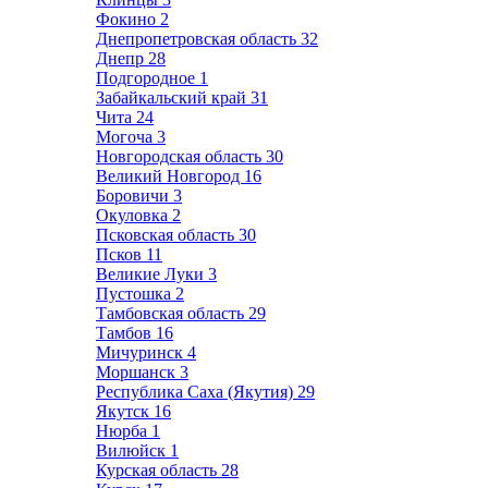
Фокино
2
Днепропетровская область
32
Днепр
28
Подгородное
1
Забайкальский край
31
Чита
24
Могоча
3
Новгородская область
30
Великий Новгород
16
Боровичи
3
Окуловка
2
Псковская область
30
Псков
11
Великие Луки
3
Пустошка
2
Тамбовская область
29
Тамбов
16
Мичуринск
4
Моршанск
3
Республика Саха (Якутия)
29
Якутск
16
Нюрба
1
Вилюйск
1
Курская область
28