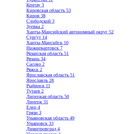
Кентау
3
Кировская область
53
Киров
38
Слободской
3
Зуевка
2
Ханты-Мансийский автономный округ
52
Сургут
14
Ханты-Мансийск
10
Нижневартовск
7
Рязанская область
51
Рязань
34
Сасово
2
Ряжск
2
Ярославская область
51
Ярославль
28
Рыбинск
11
Тутаев
2
Липецкая область
50
Липецк
31
Елец
4
Грязи
3
Ульяновская область
49
Ульяновск
33
Димитровград
4