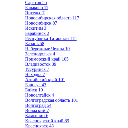
Саратов
55
Балаково
11
Энгельс
7
Новосибирская область
117
Новосибирск
87
Искитим
3
Барабинск
2
Республика Татарстан
115
Казань
58
Набережные Челны
10
Зеленодольск
4
Приморский край
105
Владивосток
39
Уссурийск
7
Находка
7
Алтайский край
101
Барнаул
43
Бийск
10
Новоалтайск
4
Волгоградская область
101
Волгоград
54
Волжский
7
Камышин
6
Красноярский край
89
Красноярск
48