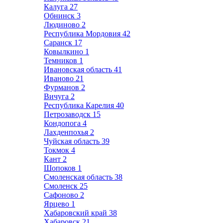
Калуга
27
Обнинск
3
Людиново
2
Республика Мордовия
42
Саранск
17
Ковылкино
1
Темников
1
Ивановская область
41
Иваново
21
Фурманов
2
Вичуга
2
Республика Карелия
40
Петрозаводск
15
Кондопога
4
Лахденпохья
2
Чуйская область
39
Токмок
4
Кант
2
Шопоков
1
Смоленская область
38
Смоленск
25
Сафоново
2
Ярцево
1
Хабаровский край
38
Хабаровск
21