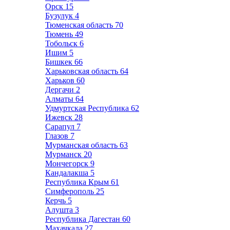
Орск
15
Бузулук
4
Тюменская область
70
Тюмень
49
Тобольск
6
Ишим
5
Бишкек
66
Харьковская область
64
Харьков
60
Дергачи
2
Алматы
64
Удмуртская Республика
62
Ижевск
28
Сарапул
7
Глазов
7
Мурманская область
63
Мурманск
20
Мончегорск
9
Кандалакша
5
Республика Крым
61
Симферополь
25
Керчь
5
Алушта
3
Республика Дагестан
60
Махачкала
27