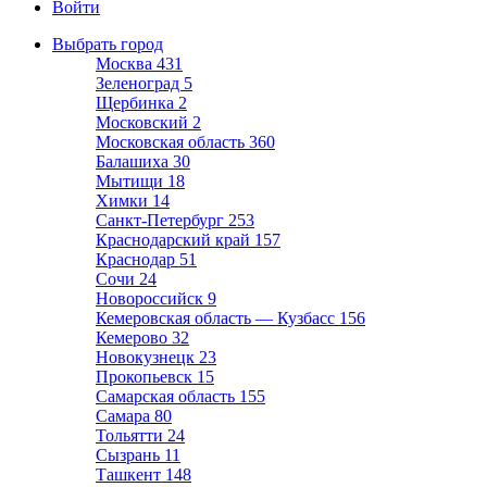
Войти
Выбрать город
Москва
431
Зеленоград
5
Щербинка
2
Московский
2
Московская область
360
Балашиха
30
Мытищи
18
Химки
14
Санкт-Петербург
253
Краснодарский край
157
Краснодар
51
Сочи
24
Новороссийск
9
Кемеровская область — Кузбасс
156
Кемерово
32
Новокузнецк
23
Прокопьевск
15
Самарская область
155
Самара
80
Тольятти
24
Сызрань
11
Ташкент
148