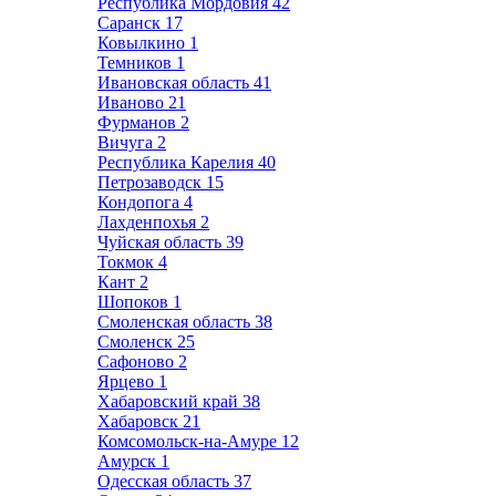
Республика Мордовия
42
Саранск
17
Ковылкино
1
Темников
1
Ивановская область
41
Иваново
21
Фурманов
2
Вичуга
2
Республика Карелия
40
Петрозаводск
15
Кондопога
4
Лахденпохья
2
Чуйская область
39
Токмок
4
Кант
2
Шопоков
1
Смоленская область
38
Смоленск
25
Сафоново
2
Ярцево
1
Хабаровский край
38
Хабаровск
21
Комсомольск-на-Амуре
12
Амурск
1
Одесская область
37