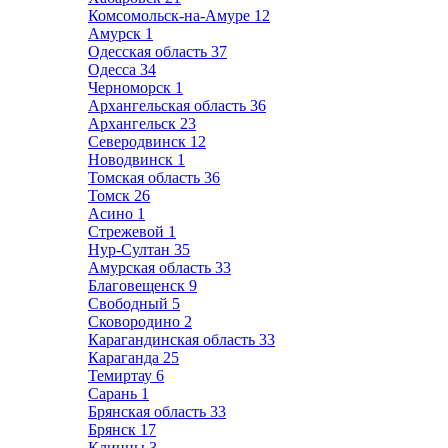
Комсомольск-на-Амуре
12
Амурск
1
Одесская область
37
Одесса
34
Черноморск
1
Архангельская область
36
Архангельск
23
Северодвинск
12
Новодвинск
1
Томская область
36
Томск
26
Асино
1
Стрежевой
1
Нур-Султан
35
Амурская область
33
Благовещенск
9
Свободный
5
Сковородино
2
Карагандинская область
33
Караганда
25
Темиртау
6
Сарань
1
Брянская область
33
Брянск
17
Клинцы
3